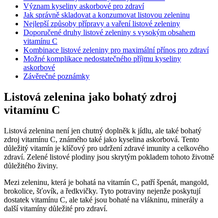
Význam kyseliny askorbové pro zdraví
Jak správně skladovat a konzumovat listovou zeleninu
Nejlepší způsoby přípravy a vaření listové zeleniny
Doporučené druhy listové zeleniny s vysokým obsahem
vitamínu C
Kombinace listové zeleniny pro maximální přínos pro zdraví
Možné komplikace nedostatečného příjmu kyseliny
askorbové
Závěrečné poznámky
Listová zelenina jako bohatý zdroj
vitamínu C
Listová zelenina není jen chutný doplněk k jídlu, ale také bohatý
zdroj vitamínu C, známého také jako kyselina askorbová. Tento
důležitý vitamín je klíčový pro udržení zdravé imunity a celkového
zdraví. Zelené listové plodiny jsou skrytým pokladem tohoto životně
důležitého živiny.
Mezi zeleninu, která je bohatá na vitamín C, patří špenát, mangold,
brokolice, šťovík, a ředkvičky. Tyto potraviny nejenže poskytují
dostatek vitamínu C, ale také jsou bohaté na vlákninu, minerály a
další vitamíny důležité pro zdraví.