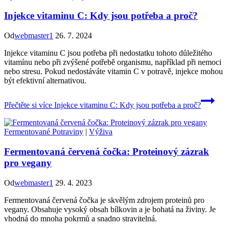
Injekce vitaminu C: Kdy jsou potřeba a proč?
Od
webmaster1
26. 7. 2024
Injekce vitaminu C jsou potřeba při nedostatku tohoto důležitého
vitamínu nebo při zvýšené potřebě organismu, například při nemoci
nebo stresu. Pokud nedostáváte vitamin C v potravě, injekce mohou
být efektivní alternativou.
Přečtěte si více
Injekce vitaminu C: Kdy jsou potřeba a proč?
Fermentované Potraviny
|
Výživa
Fermentovaná červená čočka: Proteinový zázrak
pro vegany
Od
webmaster1
29. 4. 2023
Fermentovaná červená čočka je skvělým zdrojem proteinů pro
vegany. Obsahuje vysoký obsah bílkovin a je bohatá na živiny. Je
vhodná do mnoha pokrmů a snadno stravitelná.