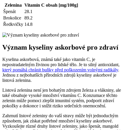
Zelenina
Vitamín C obsah [mg/100g]
Špenát
28.1
Brokolice
89.2
Ředkvičky
14.8
Význam kyseliny askorbové pro zdraví
Kyselina askorbová, známá také jako vitamín C, je
nepostradatelným živinou pro lidské tělo. Je to silný antioxidant,
který pomáhá chránit buňky před poškozením volnými radikály
.
Jednou z nejbohatších přírodních zdrojů kyseliny askorbové je
listová zelenina.
Listová zelenina není jen bohatým zdrojem železa a vlákniny, ale
také obsahuje vysoké množství vitamínu C. Konzumace těchto
zelenin může pomoci zlepšit imunitní systém, podporit zdraví
pokožky a dokonce i snížit riziko srdečních onemocnění.
Zahrnutí listové zeleniny do vaší stravy může být jednoduchým
způsobem, jak získat potřebné množství kyseliny askorbové.
Vyzkoušejte různé druhy listové zeleniny, jako špenát, mangold