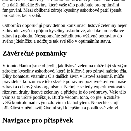
C a další důležité živiny, které vaše tělo potřebuje pro optimální
fungování. Mezi oblíbené zdroje kyseliny askorbové patří špenát,
brokolice, kel a salát.
Odborníci doporučují pravidelnou konzumaci listové zeleniny nejen
z důvodu zvýšení příjmu kyseliny askorbové, ale také pro celkové
zdraví a pohodu. Nezapomeňte zařadit tyto výživné potraviny do
svého jídelníčku a udržujte tak své tělo v optimálním stavu.
Závěrečné poznámky
V tomto článku jsme objevili, jak listová zelenina může být skrytým
zdrojem kyseliny askorbové, která je klíčová pro zdraví našeho těla.
Díky bohatosti vitamínu C a dalších živin v listové zelenině, může
pravidelná konzumace této skvělé potraviny pozitivně ovlivnit naše
zdraví a celkový stav organismu. Nebojte se tedy experimentovat s
různými druhy listové zeleniny a přidejte je do své stravy. Vaše tělo
vám za to určitě poděkuje. Buďte vědomi toho, co jíte, a získáte
větší kontrolu nad svým zdravím a blahobytem. Nenechte si ujít
příležitost změnit svůj životní styl k lepšímu a posílit své zdraví.
Navigace pro příspěvek