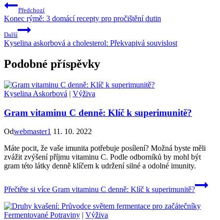
Předchozí
Konec rýmě: 3 domácí recepty pro pročištění dutin
Další
Kyselina askorbová a cholesterol: Překvapivá souvislost
Podobné příspěvky
Kyselina Askorbová
|
Výživa
Gram vitaminu C denně: Klíč k superimunitě?
Od
webmaster1
11. 10. 2022
Máte pocit, že vaše imunita potřebuje posílení? Možná byste měli
zvážit zvýšení příjmu vitaminu C. Podle odborníků by mohl být
gram této látky denně klíčem k udržení silné a odolné imunity.
Přečtěte si více
Gram vitaminu C denně: Klíč k superimunitě?
Fermentované Potraviny
|
Výživa