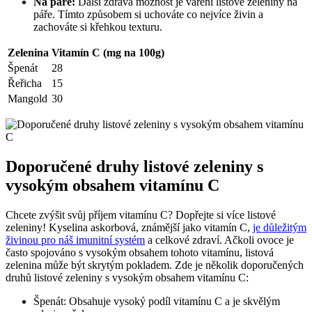
Na páře:
Další zdravá možnost je vaření listové zeleniny na
páře. Tímto způsobem si uchováte co nejvíce živin a
zachováte si křehkou texturu.
Zelenina
Vitamín C (mg na 100g)
Špenát
28
Řeřicha
15
Mangold
30
Doporučené druhy listové zeleniny s
vysokým obsahem vitamínu C
Chcete zvýšit svůj příjem vitamínu C? Dopřejte si více listové
zeleniny! Kyselina askorbová, známější jako vitamín C,
je důležitým
živinou pro náš imunitní systém
a celkové zdraví. Ačkoli ovoce je
často spojováno s vysokým obsahem tohoto vitamínu, listová
zelenina může být skrytým pokladem. Zde je několik doporučených
druhů listové zeleniny s vysokým obsahem vitamínu C:
Špenát: Obsahuje vysoký podíl vitamínu C a je skvělým