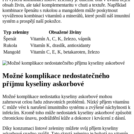
obsah živin, ale také komplementaritu v chuti a textuře. Například
kombinace špenátu s rukolou a mangoldem může poskytnout
vyváženou kombinaci vitamínů a minerálů, které posílí náš imunitní
systém a prospějí naší pokožce.
Typ zeleniny
Obsažené živiny
Špenát
Vitamín A, C, K, železo, vápník
Rukola
Vitamín K, draslík, antioxidanty
Mangold
Vitamín C, E, K, betakaroten, železo
Možné komplikace nedostatečného
příjmu kyseliny askorbové
Možné komplikace nedostatku kyseliny askorbové mohou
zahrnovat celou řadu zdravotních problémů. Nízký příjem vitamínu
C může vést k narušení imunitního systému a zvýšené náchylnosti k
infekcím. Kromě toho může nedostatek kyseliny askorbové způsobit
chronickou únavu, podráždění kůže a dokonce i krvácení z dásní.
Díky konzumaci listové zeleniny můžete svůj příjem kyseliny
askorbové snadno zvýšit. Tato skrytá zelenina je bohatá na vitamín