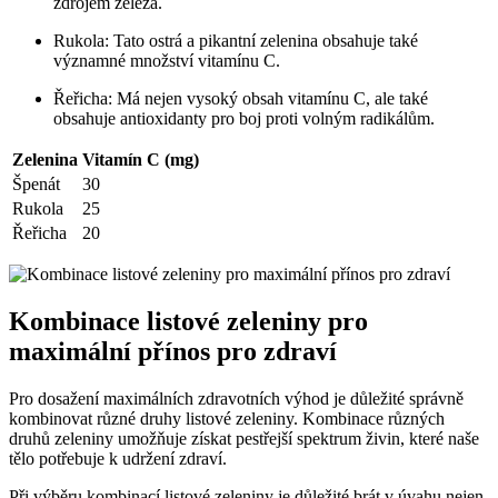
zdrojem železa.
Rukola: Tato ostrá a pikantní zelenina obsahuje také
významné množství vitamínu C.
Řeřicha: Má nejen vysoký obsah vitamínu C, ale také
obsahuje antioxidanty pro boj proti volným radikálům.
Zelenina
Vitamín C (mg)
Špenát
30
Rukola
25
Řeřicha
20
Kombinace listové zeleniny pro
maximální přínos pro zdraví
Pro dosažení maximálních zdravotních výhod je důležité správně
kombinovat různé druhy listové zeleniny. Kombinace různých
druhů zeleniny umožňuje získat pestřejší spektrum živin, které naše
tělo potřebuje k udržení zdraví.
Při výběru kombinací listové zeleniny je důležité brát v úvahu nejen