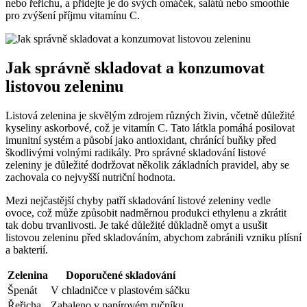
nebo řeřichu, a přidejte je do svých omáček, salátů nebo smoothie
pro zvýšení příjmu vitamínu C.
Jak správně skladovat a konzumovat
listovou zeleninu
Listová zelenina je skvělým zdrojem různých živin, včetně důležité
kyseliny askorbové, což je vitamín C. Tato látkla pomáhá posilovat
imunitní systém a působí jako antioxidant, chránící buňky před
škodlivými volnými radikály. Pro správné skladování listové
zeleniny je důležité dodržovat několik základních pravidel, aby se
zachovala co nejvyšší nutriční hodnota.
Mezi nejčastější chyby patří skladování listové zeleniny vedle
ovoce, což může způsobit nadměrnou produkci ethylenu a zkrátit
tak dobu trvanlivosti. Je také důležité důkladně omyt a usušit
listovou zeleninu před skladováním, abychom zabránili vzniku plísní
a bakterií.
Zelenina
Doporučené skladování
Špenát
V chladničce v plastovém sáčku
Řeřicha
Zabaleno v papírovém ručníku