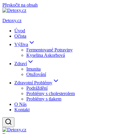
Přeskočit na obsah
Detoxy.cz
Úvod
Očista
Výživa
Fermentované Potraviny
Kyselina Askorbová
Zdraví
Imunita
Otužování
Zdravotní Problémy
Podráždění
Problémy s cholesterolem
Problémy s tlakem
O Nás
Kontakt