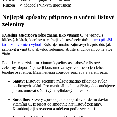
Rukola
V nádobě s vlhkým ubrouskem
Nejlepší způsoby přípravy a vaření listové
zeleniny
Kyselina askorbová
(lépe známá jako vitamín C) je jednou z
klíčových látek, které se nacházejí v listové zelenině a
která přináší
řadu zdravotních výhod
. Existuje mnoho zajímavých způsobů, jak
připravit a vařit tuto skvělou zeleninu, abyste si uchovali co nejvíce
živin.
Pokud chcete získat maximum kyseliny askorbové z listové
zeleniny, doporučuje se ji konzumovat syrovou nebo jen lehce
tepelně ošetřenou. Mezi nejlepší způsoby přípravy a vaření patří:
Saláty:
Listovou zeleninu můžete snadno přidat do svých
oblíbených salátů. Pro maximální chuť a živiny doporučujeme
ji konzumovat s čerstvým bylinkovým dresinkem.
Smoothie:
Skvělý způsob, jak si dopřát svou denní dávku
vitamínu C, je přidat do smoothie hrst listové zeleniny.
Kombinujte ji s ovocem a mlékem podle své chuti.