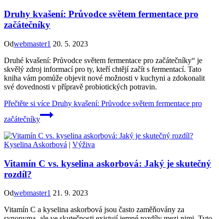
Druhy kvašení: Průvodce světem fermentace pro
začátečníky
Od
webmaster1
20. 5. 2023
Druhé kvašení: Průvodce světem fermentace pro začátečníky“ je
skvělý zdroj informací pro ty, kteří chtějí začít s fermentací. Tato
kniha vám pomůže objevit nové možnosti v kuchyni a zdokonalit
své dovednosti v přípravě probiotických potravin.
Přečtěte si více
Druhy kvašení: Průvodce světem fermentace pro
začátečníky
Kyselina Askorbová
|
Výživa
Vitamín C vs. kyselina askorbová: Jaký je skutečný
rozdíl?
Od
webmaster1
21. 9. 2023
Vitamín C a kyselina askorbová jsou často zaměňovány za
synonyma, ale ve skutečnosti existují jemné rozdíly mezi nimi. Tyto