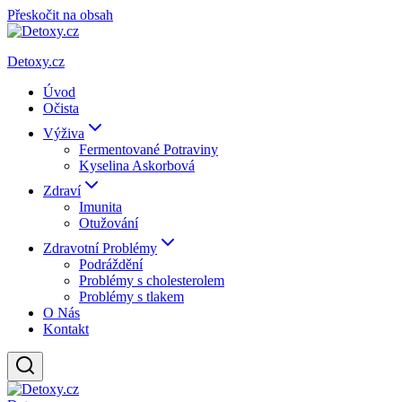
Přeskočit na obsah
Detoxy.cz
Úvod
Očista
Výživa
Fermentované Potraviny
Kyselina Askorbová
Zdraví
Imunita
Otužování
Zdravotní Problémy
Podráždění
Problémy s cholesterolem
Problémy s tlakem
O Nás
Kontakt