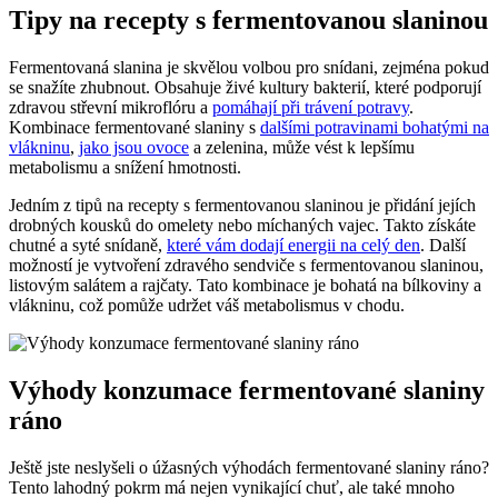
Tipy na recepty s fermentovanou slaninou
Fermentovaná slanina je skvělou volbou pro snídani, zejména pokud
se snažíte zhubnout. Obsahuje živé kultury bakterií, které podporují
zdravou střevní mikroflóru a
pomáhají při trávení potravy
.
Kombinace fermentované slaniny s
dalšími potravinami bohatými na
vlákninu
,
jako jsou ovoce
a zelenina, může vést k lepšímu
metabolismu a snížení hmotnosti.
Jedním z tipů na recepty s fermentovanou slaninou je přidání jejích
drobných kousků do omelety nebo míchaných vajec. Takto získáte
chutné a syté snídaně,
které vám dodají energii na celý den
. Další
možností je vytvoření zdravého sendviče s fermentovanou slaninou,
listovým salátem a rajčaty. Tato kombinace je bohatá na bílkoviny a
vlákninu, což pomůže udržet váš metabolismus v chodu.
Výhody konzumace fermentované slaniny
ráno
Ještě jste neslyšeli o úžasných výhodách fermentované slaniny ráno?
Tento lahodný pokrm má nejen vynikající chuť, ale také mnoho