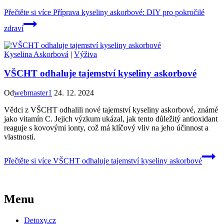
Přečtěte si více
Příprava kyseliny askorbové: DIY pro pokročilé
zdraví
Kyselina Askorbová
|
Výživa
VŠCHT odhaluje tajemství kyseliny askorbové
Od
webmaster1
24. 12. 2024
Vědci z VŠCHT odhalili nové tajemství kyseliny askorbové, známé
jako vitamín C. Jejich výzkum ukázal, jak tento důležitý antioxidant
reaguje s kovovými ionty, což má klíčový vliv na jeho účinnost a
vlastnosti.
Přečtěte si více
VŠCHT odhaluje tajemství kyseliny askorbové
Menu
Detoxy.cz