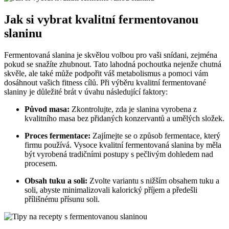
Jak si vybrat kvalitní fermentovanou
slaninu
Fermentovaná slanina je skvělou volbou pro vaši snídani, zejména
pokud se snažíte zhubnout. Tato lahodná pochoutka nejenže chutná
skvěle, ale také může podpořit váš metabolismus a pomoci vám
dosáhnout vašich fitness cílů. Při výběru kvalitní fermentované
slaniny je důležité brát v úvahu následující faktory:
Původ masa:
Zkontrolujte, zda je slanina vyrobena z
kvalitního masa bez přidaných konzervantů a umělých složek.
Proces fermentace:
Zajímejte se o způsob fermentace, který
firmu používá. Vysoce kvalitní fermentovaná slanina by měla
být vyrobená tradičními postupy s pečlivým dohledem nad
procesem.
Obsah tuku a soli:
Zvolte variantu s nižším obsahem tuku a
soli, abyste minimalizovali kalorický příjem a předešli
přílišnému přísunu soli.