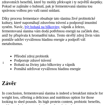
zdravotních benefitů, které by mohly překvapit i ty největší skeptiky.
Pokud se zajímáte o hubnutí, pak je fermentovaná slanina tou
správnou volbou pro vaši ranní snídani.
Díky procesu fermentace obsahuje tato slanina živé probiotické
kultury, které napomáhají zdravému trávení a podporují imunitní
systém. Navíc,
být bohatá na bílkoviny
, vápník a železo,
fermentovaná slanina vám dodá potřebnou energii na začátek dne,
aniž by přispívala k hromadění tuku. Tento skvělý zdroj živin vám
pomůže udržet vyváženou hladinu energie a podpoří váš
metabolismus.
Přírodní zdroj probiotik
Podporuje zdravé trávení
:
Bohatá na živiny jako bílkoviny a vápník
Pomáhá udržovat vyváženou hladinu energie
Závěr
In conclusion, fermentovaná slanina is indeed a breakfast miracle for
weight loss, offering a delicious and nutritious option for those
looking to shed pounds. Its high protein content, probiotic benefits,