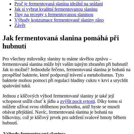
Proč je fermentovaná slanina ideální na snídani
Jak si vybrat kvalitní fermentovanou slaninu
Tipy na recepty s fermentovanou slaninou
Výhody konzumace fermentované slaniny ráno
Závěr
Jak fermentovaná slanina pomáhá při
hubnutí
Pro všechny milovníky slaniny tu máme skvělou zprávu –
fermentovaná slanina může být vaším tajným zbraněm při hubnutí!
Jak to možné? Jednoduše řečeno, fermentovaná slanina je bohatá na
prospěšné bakterie, které podporují trávení a metabolismus. Tyto
bakterie mohou pomoci při regulaci hladiny cukru v krvi a urychlit
spalování tuků.
Jednou z klíčových výhod fermentované slaniny je také její
schopnost snížit chuť k jídlu a
zvýšit pocit sytosti
. Díky tomu si
můžete užívat svou oblíbenou pochoutku, aniž byste se museli
obávat přejídání. Navíc, fermentovaná slanina je bohatá na
bílkoviny, což je klíčový prvek pro udržení svalové hmoty během
hubnutí.
Výhody fermentované slaniny: