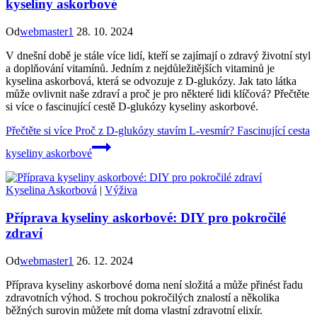
kyseliny askorbové
Od
webmaster1
28. 10. 2024
V dnešní době je stále více lidí, kteří se zajímají o zdravý životní styl
a doplňování vitamínů. Jedním z nejdůležitějších vitaminů je
kyselina askorbová, která se odvozuje z D-glukózy. Jak tato látka
může ovlivnit naše zdraví a proč je pro některé lidi klíčová? Přečtěte
si více o fascinující cestě D-glukózy kyseliny askorbové.
Přečtěte si více
Proč z D-glukózy stavím L-vesmír? Fascinující cesta
kyseliny askorbové
Kyselina Askorbová
|
Výživa
Příprava kyseliny askorbové: DIY pro pokročilé
zdraví
Od
webmaster1
26. 12. 2024
Příprava kyseliny askorbové doma není složitá a může přinést řadu
zdravotních výhod. S trochou pokročilých znalostí a několika
běžných surovin můžete mít doma vlastní zdravotní elixír.