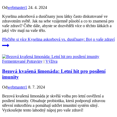
Od
webmaster1
24. 4. 2024
Kyselina askorbová a dusičnany jsou látky často diskutované ve
zdravotním světě. Jak na sebe vzájemně působí a co to znamená pro
vaše zdraví? Čtěte dále, abyste se dozvěděli více o těchto látkách a
jaký vliv mají na vaše tělo.
Přečtěte si více
Kyselina askorbová vs. dusičnany: Boj o vaše zdraví
Fermentované Potraviny
|
Výživa
Bezová kvašená limonáda: Letní hit pro posílení
imunity
Od
webmaster1
8. 7. 2024
Bezová kvašená limonáda je skvělá volba pro letní osvěžení a
posílení imunity. Obsahuje probiotika, která podporují zdravou
střevní mikroflóru a pomáhají udržet imunitní systém silný.
Vyzkoušejte tento lahodný nápoj pro vaše zdraví!