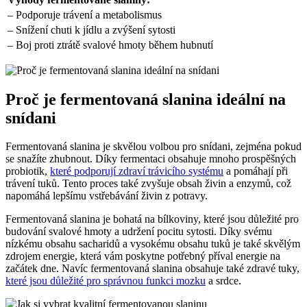
– Podporuje trávení a metabolismus
– Snížení chuti k jídlu a zvýšení sytosti
– Boj proti ztrátě svalové hmoty během hubnutí
Proč je fermentovaná slanina ideální na
snídani
Fermentovaná slanina je skvělou volbou pro snídani, zejména pokud
se snažíte zhubnout. Díky fermentaci obsahuje mnoho prospěšných
probiotik,
které podporují zdraví trávicího systému
a pomáhají při
trávení tuků. Tento proces také zvyšuje obsah živin a enzymů, což
napomáhá lepšímu vstřebávání živin z potravy.
Fermentovaná slanina je bohatá na bílkoviny, které jsou důležité pro
budování svalové hmoty a udržení pocitu sytosti. Díky svému
nízkému obsahu sacharidů a vysokému obsahu tuků je také skvělým
zdrojem energie, která vám poskytne potřebný příval energie na
začátek dne. Navíc fermentovaná slanina obsahuje také zdravé tuky,
které jsou důležité pro správnou funkci mozku
a srdce.