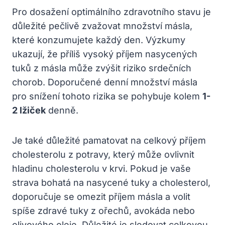
Pro dosažení optimálního zdravotního stavu je
důležité pečlivě zvažovat množství másla,
které konzumujete každý den. Výzkumy
ukazují, že příliš vysoký příjem nasycených
tuků z másla může zvýšit riziko srdečních
chorob. Doporučené denní množství másla
pro snížení tohoto rizika se pohybuje kolem
1-
2 lžiček
denně.
Je také důležité pamatovat na celkový příjem
cholesterolu z potravy, který může ovlivnit
hladinu cholesterolu v krvi. Pokud je vaše
strava bohatá na nasycené tuky a cholesterol,
doporučuje se omezit příjem másla a volit
spíše zdravé tuky z ořechů, avokáda nebo
olivového oleje. Důležité je sledovat celkovou