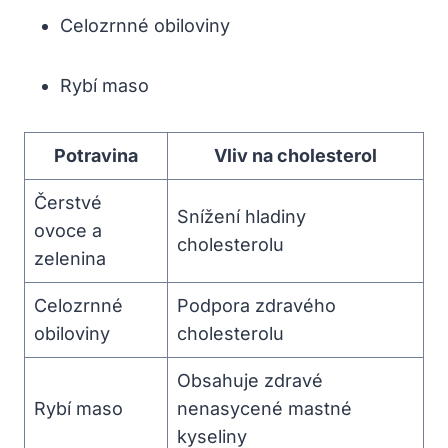
Celozrnné obiloviny
Rybí maso
Potravina
Vliv na cholesterol
Čerstvé
Snížení hladiny
ovoce a
cholesterolu
zelenina
Celozrnné
Podpora zdravého
obiloviny
cholesterolu
Obsahuje zdravé
Rybí maso
nenasycené mastné
kyseliny