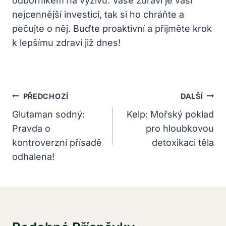
odborníkem na výživu. Vaše zdraví je vaší
nejcennější investicí, tak si ho chráňte a
pečujte o něj. Buďte proaktivní a přijměte krok
k lepšímu zdraví již dnes!
Navigace
PŘEDCHOZÍ
DALŠÍ
Pro
Glutaman sodný:
Kelp: Mořský poklad
Pravda o
pro hloubkovou
Příspěvek
kontroverzní přísadě
detoxikaci těla
odhalena!