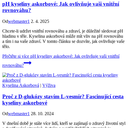
pH kyseliny askorbové: Jak ovlivňuje vaši vnitřní
rovnováhu?
Od
webmaster1
2. 4. 2025
Chcete-li udržet vnitřní rovnováhu a zdraví, je důležité sledovat pH
hladinu v těle. Kyselina askorbová může mít vliv na pH rovnováhu
a tím i na vaše zdraví. V tomto článku se dozvíte, jak ovlivňuje vaše
tělo.
Přečtěte si více
pH kyseliny askorbové: Jak ovlivňuje vaši vnitřní
rovnováhu?
Kyselina Askorbová
|
Výživa
Proč z D-glukózy stavím L-vesmír? Fascinující cesta
kyseliny askorbové
Od
webmaster1
28. 10. 2024
V dnešní době je stále více lidí, kteří se zajímají o zdravý životní styl