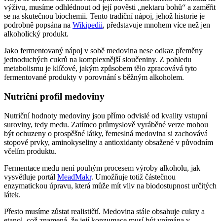
výživu, musíme odhlédnout od její pověsti „nektaru bohů“ a zaměřit
se na skutečnou biochemii. Tento tradiční nápoj, jehož historie je
podrobně popsána na
Wikipedii
, představuje mnohem více než jen
alkoholický produkt.
Jako fermentovaný nápoj v sobě medovina nese odkaz přeměny
jednoduchých cukrů na komplexnější sloučeniny. Z pohledu
metabolismu je klíčové, jakým způsobem tělo zpracovává tyto
fermentované produkty v porovnání s běžným alkoholem.
Nutriční profil medoviny
Nutriční hodnoty medoviny jsou přímo odvislé od kvality vstupní
suroviny, tedy medu. Zatímco průmyslově vyráběné verze mohou
být ochuzeny o prospěšné látky, řemeslná medovina si zachovává
stopové prvky, aminokyseliny a antioxidanty obsažené v původním
včelím produktu.
Fermentace medu není pouhým procesem výroby alkoholu, jak
vysvětluje portál
MeadMakr
. Umožňuje totiž částečnou
enzymatickou úpravu, která může mít vliv na biodostupnost určitých
látek.
Přesto musíme zůstat realističtí. Medovina stále obsahuje cukry a
etanol, což znamená, že její konzumace musí být vnímána v