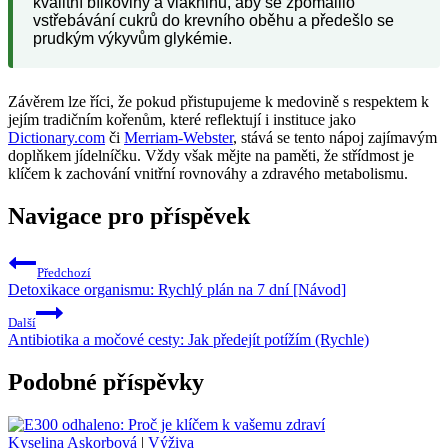
kvalitní bílkoviny a vlákninu, aby se zpomalilo
vstřebávání cukrů do krevního oběhu a předešlo se
prudkým výkyvům glykémie.
Závěrem lze říci, že pokud přistupujeme k medovině s respektem k
jejím tradičním kořenům, které reflektují i instituce jako
Dictionary.com
či
Merriam-Webster
, stává se tento nápoj zajímavým
doplňkem jídelníčku. Vždy však mějte na paměti, že střídmost je
klíčem k zachování vnitřní rovnováhy a zdravého metabolismu.
Navigace pro příspěvek
Předchozí
Detoxikace organismu: Rychlý plán na 7 dní [Návod]
Další
Antibiotika a močové cesty: Jak předejít potížím (Rychle)
Podobné příspěvky
Kyselina Askorbová
|
Výživa