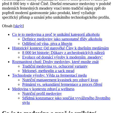
před 8 000 lety v dávné Číně. Dnešní renesance medoviny v podobě
moderních řemeslných meadery vrací tento tradiční nápoj zpět do
popředí moderní gastronomie jako produkt, který vyžaduje
specifický přístup a uznání jeho unikátního technologického profilu.
Obsah
[
skrýt
]
Co je to medovina a proč je unikátní kategorií alkoholu
Definice medoviny jako samostatné třídy alkoholu
Odlišení od vína, piva a lihovin
Historický kontext: Od starověké Číny k dnešním medárnám
8 000 let historie: Důkazy z archeologických nálezů
Evoluce od domácí výroby k moderním ‚meadery‘
Rozmanitost chutí: Druhy medoviny, které musíte znát
Tradiční medovina vs. ochucené varianty
Melomel, metheglin a sack mead
Technologie výroby: Věda za fermentací medu
Nutriční management kvasinek pro zdravý kvas
Primární vs. sekundární fermentace a proces číření
Medovina v kontextu zdraví a wellness
Nutriční profil medoviny
Střídmá konzumace jako součást vyváženého životního
stylu