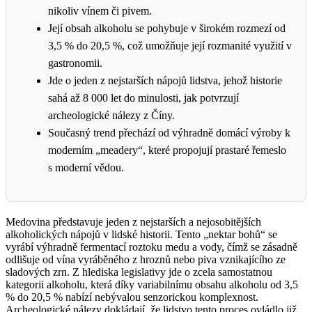
nikoliv vínem či pivem.
Její obsah alkoholu se pohybuje v širokém rozmezí od
3,5 % do 20,5 %, což umožňuje její rozmanité využití v
gastronomii.
Jde o jeden z nejstarších nápojů lidstva, jehož historie
sahá až 8 000 let do minulosti, jak potvrzují
archeologické nálezy z Číny.
Současný trend přechází od výhradně domácí výroby k
moderním „meadery“, které propojují prastaré řemeslo
s moderní vědou.
Medovina představuje jeden z nejstarších a nejosobitějších
alkoholických nápojů v lidské historii. Tento „nektar bohů“ se
vyrábí výhradně fermentací roztoku medu a vody, čímž se zásadně
odlišuje od vína vyráběného z hroznů nebo piva vznikajícího ze
sladových zrn. Z hlediska legislativy jde o zcela samostatnou
kategorii alkoholu, která díky variabilnímu obsahu alkoholu od 3,5
% do 20,5 % nabízí nebývalou senzorickou komplexnost.
Archeologické nálezy dokládají, že lidstvo tento proces ovládlo již