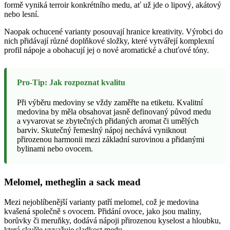
formě vyniká terroir konkrétního medu, ať už jde o lipový, akátový
nebo lesní.
Naopak ochucené varianty posouvají hranice kreativity. Výrobci do
nich přidávají různé doplňkové složky, které vytvářejí komplexní
profil nápoje a obohacují jej o nové aromatické a chuťové tóny.
Pro-Tip: Jak rozpoznat kvalitu
Při výběru medoviny se vždy zaměřte na etiketu. Kvalitní
medovina by měla obsahovat jasně definovaný původ medu
a vyvarovat se zbytečných přidaných aromat či umělých
barviv. Skutečný řemeslný nápoj nechává vyniknout
přirozenou harmonii mezi základní surovinou a přidanými
bylinami nebo ovocem.
Melomel, metheglin a sack mead
Mezi nejoblíbenější varianty patří melomel, což je medovina
kvašená společně s ovocem. Přidání ovoce, jako jsou maliny,
borůvky či meruňky, dodává nápoji přirozenou kyselost a hloubku,
která skvěle vyvažuje sladkost medu.