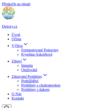
Přeskočit na obsah
Detoxy.cz
Úvod
Očista
Výživa
Fermentované Potraviny
Kyselina Askorbová
Zdraví
Imunita
Otužování
Zdravotní Problémy
Podráždění
Problémy s cholesterolem
Problémy s tlakem
O Nás
Kontakt