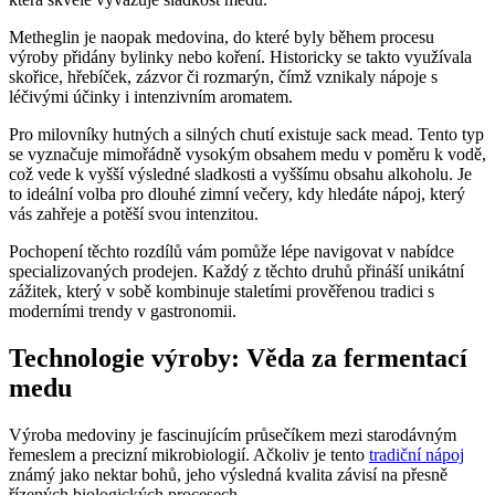
Metheglin je naopak medovina, do které byly během procesu
výroby přidány bylinky nebo koření. Historicky se takto využívala
skořice, hřebíček, zázvor či rozmarýn, čímž vznikaly nápoje s
léčivými účinky i intenzivním aromatem.
Pro milovníky hutných a silných chutí existuje sack mead. Tento typ
se vyznačuje mimořádně vysokým obsahem medu v poměru k vodě,
což vede k vyšší výsledné sladkosti a vyššímu obsahu alkoholu. Je
to ideální volba pro dlouhé zimní večery, kdy hledáte nápoj, který
vás zahřeje a potěší svou intenzitou.
Pochopení těchto rozdílů vám pomůže lépe navigovat v nabídce
specializovaných prodejen. Každý z těchto druhů přináší unikátní
zážitek, který v sobě kombinuje staletími prověřenou tradici s
moderními trendy v gastronomii.
Technologie výroby: Věda za fermentací
medu
Výroba medoviny je fascinujícím průsečíkem mezi starodávným
řemeslem a precizní mikrobiologií. Ačkoliv je tento
tradiční nápoj
známý jako nektar bohů, jeho výsledná kvalita závisí na přesně
řízených biologických procesech.