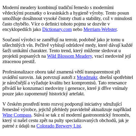
Moderní meadery kombinují tradiční řemeslo s moderními
vědeckými poznatky o kvasinkách a hygieně výroby. Tento posun
umožňuje dosáhnout vysoké čistoty chuti a stability, což v minulosti
často chybělo. Více o definici tohoto pojmu se dozvíte v
encyklopediích jako
Dictionary.com
nebo
Merriam-Webster
.
Současní výrobci se zaměřují na terroir, podobně jako je tomu u
ušlechtilých vín. Pečlivě vybírají odrůdové medy, které dávají každé
šarži unikátní charakter. Tento trend, který můžeme sledovat u
projektů popsaných na
Wild Blossom Meadery
, vrací medovině její
ztracenou prestiž.
Profesionalizace oboru také znamená větší transparentnost při
uvádění surovin. Jak potvrzují autoři z
Meadmakr
, dnešní spotřebitel
je náročnější a vyžaduje kvalitu bez kompromisů. Tato renesance
přivádí ke konzumaci medoviny i generace, které ji dříve vnímaly
pouze jako zapomenutý historický artefakt.
V českém prostředí tento rozvoj podporují iniciativy sdružující
řemeslné výrobce, jejichž přehledy pravidelně aktualizuje například
Wine Compass
. Stává se tak z ní moderní gastronomický fenomén,
který si našel cestu zpět na pulty specializovaných obchodů, jak je
patrné z údajů na
Colorado Brewery List
.