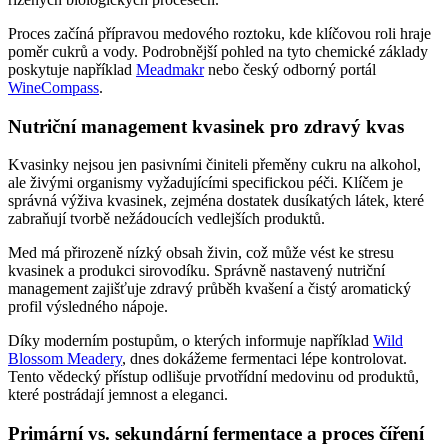
Proces začíná přípravou medového roztoku, kde klíčovou roli hraje
poměr cukrů a vody. Podrobnější pohled na tyto chemické základy
poskytuje například
Meadmakr
nebo český odborný portál
WineCompass
.
Nutriční management kvasinek pro zdravý kvas
Kvasinky nejsou jen pasivními činiteli přeměny cukru na alkohol,
ale živými organismy vyžadujícími specifickou péči. Klíčem je
správná výživa kvasinek, zejména dostatek dusíkatých látek, které
zabraňují tvorbě nežádoucích vedlejších produktů.
Med má přirozeně nízký obsah živin, což může vést ke stresu
kvasinek a produkci sirovodíku. Správně nastavený nutriční
management zajišťuje zdravý průběh kvašení a čistý aromatický
profil výsledného nápoje.
Díky moderním postupům, o kterých informuje například
Wild
Blossom Meadery
, dnes dokážeme fermentaci lépe kontrolovat.
Tento vědecký přístup odlišuje prvotřídní medovinu od produktů,
které postrádají jemnost a eleganci.
Primární vs. sekundární fermentace a proces číření