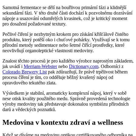
Samotná fermentace se dělí na bouřlivou primární fázi a klidnější
sekundární fázi. V této druhé části dochází k pozvolnému dozrávání
nápoje a usazování odumřelých kvasinek, což je kritický moment
pro dosažení požadované textury.
Pečlivé čiření je nezbytným krokem pro získání křišťálově čistého
produktu, který potěší oko i chuťové pohárky. Využívají se k tomu
přírodní metody sedimentace nebo šetrné čiřící prostředky, které
neovlivňují organoleptické vlastnosti medoviny.
Znalost těchto procesů je pro každého výrobce naprostým základem,
jak uvádí i
Merriam-Webster
nebo
Dictionary.com
. Odborníci z
Colorado Brewery List
pak zdůrazňují, že právě trpělivost během
procesu číření je tím, co odděluje běžný kvašený nápoj od
opravdového tekutého zlata.
Výsledkem je stabilní, aromaticky komplexní nápoj, který v sobě
nese otisk kvality použitého medu. Správně provedená technologie
výroby medoviny tak představuje dokonalou symbiózu přírodních
darů a vědeckých poznatků.
Medovina v kontextu zdraví a wellness
Když se díváme na medovinu optikou certifikovaného odborníka na