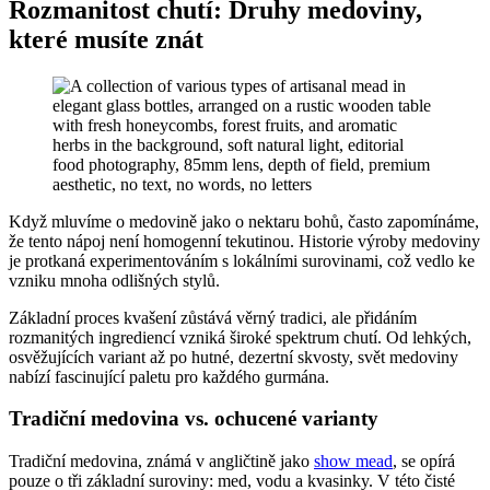
Rozmanitost chutí: Druhy medoviny,
které musíte znát
Když mluvíme o medovině jako o nektaru bohů, často zapomínáme,
že tento nápoj není homogenní tekutinou. Historie výroby medoviny
je protkaná experimentováním s lokálními surovinami, což vedlo ke
vzniku mnoha odlišných stylů.
Základní proces kvašení zůstává věrný tradici, ale přidáním
rozmanitých ingrediencí vzniká široké spektrum chutí. Od lehkých,
osvěžujících variant až po hutné, dezertní skvosty, svět medoviny
nabízí fascinující paletu pro každého gurmána.
Tradiční medovina vs. ochucené varianty
Tradiční medovina, známá v angličtině jako
show mead
, se opírá
pouze o tři základní suroviny: med, vodu a kvasinky. V této čisté