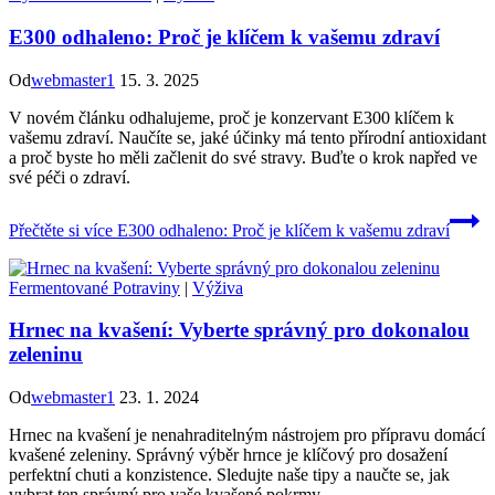
E300 odhaleno: Proč je klíčem k vašemu zdraví
Od
webmaster1
15. 3. 2025
V novém článku odhalujeme, proč je konzervant E300 klíčem k
vašemu zdraví. Naučíte se, jaké účinky má tento přírodní antioxidant
a proč byste ho měli začlenit do své stravy. Buďte o krok napřed ve
své péči o zdraví.
Přečtěte si více
E300 odhaleno: Proč je klíčem k vašemu zdraví
Fermentované Potraviny
|
Výživa
Hrnec na kvašení: Vyberte správný pro dokonalou
zeleninu
Od
webmaster1
23. 1. 2024
Hrnec na kvašení je nenahraditelným nástrojem pro přípravu domácí
kvašené zeleniny. Správný výběr hrnce je klíčový pro dosažení
perfektní chuti a konzistence. Sledujte naše tipy a naučte se, jak
vybrat ten správný pro vaše kvašené pokrmy.