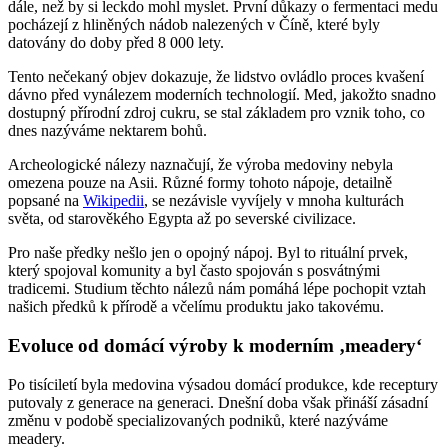
dále, než by si leckdo mohl myslet. První důkazy o fermentaci medu
pocházejí z hliněných nádob nalezených v Číně, které byly
datovány do doby před 8 000 lety.
Tento nečekaný objev dokazuje, že lidstvo ovládlo proces kvašení
dávno před vynálezem moderních technologií. Med, jakožto snadno
dostupný přírodní zdroj cukru, se stal základem pro vznik toho, co
dnes nazýváme nektarem bohů.
Archeologické nálezy naznačují, že výroba medoviny nebyla
omezena pouze na Asii. Různé formy tohoto nápoje, detailně
popsané na
Wikipedii
, se nezávisle vyvíjely v mnoha kulturách
světa, od starověkého Egypta až po severské civilizace.
Pro naše předky nešlo jen o opojný nápoj. Byl to rituální prvek,
který spojoval komunity a byl často spojován s posvátnými
tradicemi. Studium těchto nálezů nám pomáhá lépe pochopit vztah
našich předků k přírodě a včelímu produktu jako takovému.
Evoluce od domácí výroby k moderním ‚meadery‘
Po tisíciletí byla medovina výsadou domácí produkce, kde receptury
putovaly z generace na generaci. Dnešní doba však přináší zásadní
změnu v podobě specializovaných podniků, které nazýváme
meadery.