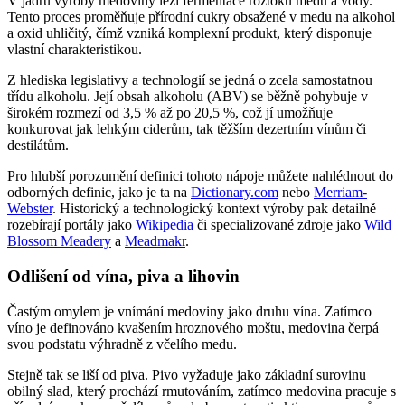
V jádru výroby medoviny leží fermentace roztoku medu a vody.
Tento proces proměňuje přírodní cukry obsažené v medu na alkohol
a oxid uhličitý, čímž vzniká komplexní produkt, který disponuje
vlastní charakteristikou.
Z hlediska legislativy a technologií se jedná o zcela samostatnou
třídu alkoholu. Její obsah alkoholu (ABV) se běžně pohybuje v
širokém rozmezí od 3,5 % až po 20,5 %, což jí umožňuje
konkurovat jak lehkým ciderům, tak těžším dezertním vínům či
destilátům.
Pro hlubší porozumění definici tohoto nápoje můžete nahlédnout do
odborných definic, jako je ta na
Dictionary.com
nebo
Merriam-
Webster
. Historický a technologický kontext výroby pak detailně
rozebírají portály jako
Wikipedia
či specializované zdroje jako
Wild
Blossom Meadery
a
Meadmakr
.
Odlišení od vína, piva a lihovin
Častým omylem je vnímání medoviny jako druhu vína. Zatímco
víno je definováno kvašením hroznového moštu, medovina čerpá
svou podstatu výhradně z včelího medu.
Stejně tak se liší od piva. Pivo vyžaduje jako základní surovinu
obilný slad, který prochází rmutováním, zatímco medovina pracuje s