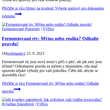
Přečtěte si více
Hrnec na kvašení: Vyberte správný pro dokonalou
zeleninu
Fermentované Potraviny
|
Výživa
Fermentované rty: Mýtus nebo realita? Odhalte
pravdu!
Od
webmaster1
23. 9. 2023
Fermentované rty jsou nový trend v péči o pleť, ale jak moc jsou
účinné? Odhalujeme pravdu za mýtem a zkoumáme, zda mají
opravdu nějaké výhody pro vaši pokožku. Čtěte dál, abyste se
dozvěděli více!
Přečtěte si více
Fermentované rty: Mýtus nebo realita? Odhalte
pravdu!
Kyselina Askorbová
|
Výživa