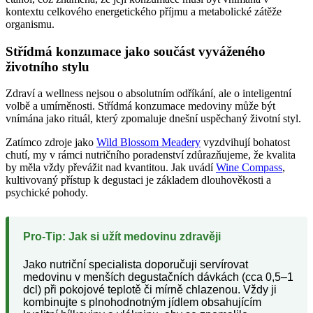
kontextu celkového energetického příjmu a metabolické zátěže
organismu.
Střídmá konzumace jako součást vyváženého
životního stylu
Zdraví a wellness nejsou o absolutním odříkání, ale o inteligentní
volbě a umírněnosti. Střídmá konzumace medoviny může být
vnímána jako rituál, který zpomaluje dnešní uspěchaný životní styl.
Zatímco zdroje jako
Wild Blossom Meadery
vyzdvihují bohatost
chutí, my v rámci nutričního poradenství zdůrazňujeme, že kvalita
by měla vždy převážit nad kvantitou. Jak uvádí
Wine Compass
,
kultivovaný přístup k degustaci je základem dlouhověkosti a
psychické pohody.
Pro-Tip: Jak si užít medovinu zdravěji
Jako nutriční specialista doporučuji servírovat
medovinu v menších degustačních dávkách (cca 0,5–1
dcl) při pokojové teplotě či mírně chlazenou. Vždy ji
kombinujte s plnohodnotným jídlem obsahujícím