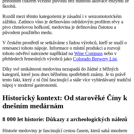
přírodním cukrem včelího původu bez nutnosti aktivace enzymů ze
škrobů.
Rozdíl mezi těmito kategoriemi je zásadní i v senzomotorickém
zážitku. Zatímco víno je definováno odrůdovým profilem révy a
pivo chmelovou hořkostí, medovina je definována čistotou a
původem použitého medu.
V českém prostředí se setkáváme s řadou výrobců, kteří se snaží o
renesanci tohoto nápoje. Informace o místní produkci a rozvoji
tohoto odvětví naleznete například na
Wine Compass
nebo v
přehledech řemeslných výrobců jako
Colorado Brewery List
.
Díky své unikátnosti medovina nezapadá do žádné z běžných
kategorií, které jsou dnes běžnému spotřebiteli známy. Je to právě
tento fakt, který z ní činí fascinující a stále více vyhledávaný tradiční
nápoj v moderní gastronomii.
Historický kontext: Od starověké Číny k
dnešním medárnám
8 000 let historie: Důkazy z archeologických nálezů
Historie medoviny je fascinující cestou časem, která sahá mnohem