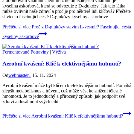
a doplňování vitamínů. Jedním z nejdůležitějších vitaminů je
kyselina askorbová, která se odvozuje z D-glukózy. Jak tato látka
může ovlivnit naše zdraví a proč je pro některé lidi klíčová? Přečtěte
si více o fascinující cestě D-glukózy kyseliny askorbové.
Přečtěte si více
Proč z D-glukózy stavím L-vesmír? Fascinující cesta
kyseliny askorbové
Fermentované Potraviny
|
Výživa
Aerobní kvašení: Klíč k efektivnějšímu hubnutí?
Od
webmaster1
15. 11. 2024
Aerobní kvašení může být klíčem k efektivnějšímu hubnutí. Pomáhá
zlepšit metabolismus a trávení, což může vést ke snížení tělesné
hmotnosti. Je to jednoduchý a přirozený způsob, jak podpořit své
zdraví a dosáhnout svých cílů.
Přečtěte si více
Aerobní kvašení: Klíč k efektivnějšímu hubnutí?