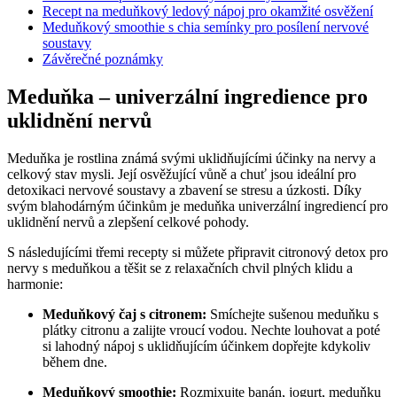
Recept na meduňkový ledový nápoj pro okamžité osvěžení
Meduňkový smoothie s chia semínky pro posílení nervové
soustavy
Závěrečné poznámky
Meduňka – univerzální ingredience pro
uklidnění nervů
Meduňka je rostlina známá svými uklidňujícími účinky na nervy a
celkový stav mysli. Její osvěžující vůně a chuť jsou ideální pro
detoxikaci nervové soustavy a zbavení se stresu a úzkosti. Díky
svým blahodárným účinkům je meduňka univerzální ingrediencí pro
uklidnění nervů a zlepšení celkové pohody.
S následujícími třemi recepty si můžete připravit citronový detox pro
nervy s meduňkou a těšit se z relaxačních chvil plných klidu a
harmonie:
Meduňkový čaj s citronem:
Smíchejte sušenou meduňku s
plátky citronu a zalijte vroucí vodou. Nechte louhovat a poté
si lahodný nápoj s uklidňujícím účinkem dopřejte kdykoliv
během dne.
Meduňkový smoothie:
Rozmixujte banán, jogurt, meduňku