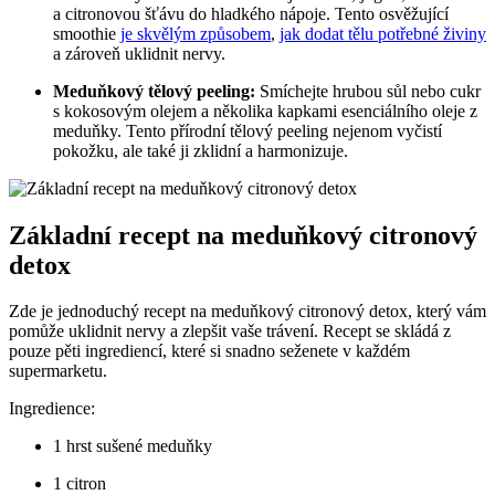
a citronovou šťávu do hladkého nápoje. Tento osvěžující
smoothie
je skvělým způsobem
,
jak dodat tělu potřebné živiny
a zároveň uklidnit nervy.
Meduňkový tělový peeling:
Smíchejte hrubou sůl nebo cukr
s kokosovým olejem a několika kapkami esenciálního oleje z
meduňky. Tento přírodní tělový peeling nejenom vyčistí
pokožku, ale také ji zklidní a harmonizuje.
Základní recept na meduňkový citronový
detox
Zde je jednoduchý recept na meduňkový citronový detox, který vám
pomůže uklidnit nervy a zlepšit vaše trávení. Recept se skládá z
pouze pěti ingrediencí, které si snadno seženete v každém
supermarketu.
Ingredience:
1 hrst sušené meduňky
1 citron