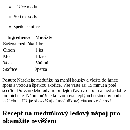
1 lžíce medu
500 ml vody
špetka skořice
Ingredience
Množství
Sušená meduňka
1 hrst
Citron
1 ks
Med
1 lžíce
Voda
500 ml
Skořice
špetka
Postup: Nasekejte meduňku na menší kousky a vložte do hrnce
spolu s vodou a špetkou skořice. Vše vařte asi 15 minut a poté
sceďte. Do vzniklého odvaru přidejte šťávu z citronu a med a dobře
promíchejte. Nápoj můžete konzumovat teplý nebo studený podle
vaší chuti. Užijte si osvěžující meduňkový citronový detox!
Recept na meduňkový ledový nápoj pro
okamžité osvěžení