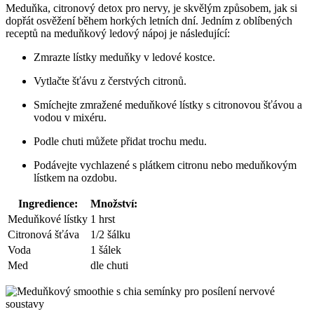
Meduňka, citronový detox pro nervy, je skvělým způsobem, jak si
dopřát osvěžení během horkých letních dní. Jedním z oblíbených
receptů na meduňkový ledový nápoj je následující:
Zmrazte lístky meduňky v ledové kostce.
Vytlačte šťávu z čerstvých citronů.
Smíchejte zmražené meduňkové lístky s citronovou šťávou a
vodou v mixéru.
Podle chuti můžete přidat trochu medu.
Podávejte vychlazené s plátkem citronu nebo meduňkovým
lístkem na ozdobu.
Ingredience:
Množství:
Meduňkové lístky
1 hrst
Citronová šťáva
1/2 šálku
Voda
1 šálek
Med
dle chuti