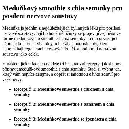
Meduňkový smoothie s chia semínky pro
posílení nervové soustavy
Meduňka je jedním z nejdůležitějších bylinných léků pro posílení
nervové soustavy. Její blahodárné účinky se projevují zejména ve
formě meduňkového smoothie s chia semínky. Tento osvěžující
nápoj je bohatý na vitamíny, minerály a antioxidanty, které
napomáhají regeneraci nervových buněk a podporují nervovou
soustavu jako celek.
V následujících řádcích najdete tři inspirativní recepty, jak si doma
připravit meduňkové smoothie s chia semínky. Stačí si vybrat ten,
který vám nejvíce zaujme, a dopřát si lahodnou dávku zdraví pro
vaše nervy.
Recept č. 1: Meduňkové smoothie s citronem a chia
semínky
Recept č. 2: Meduňkové smoothie s banánem a chia
semínky
Recept č. 3: Meduňkové smoothie se špenátem a chia
semínky