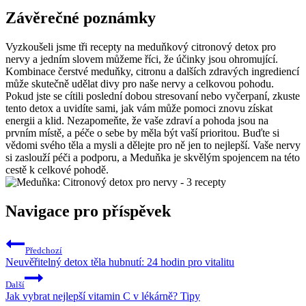
Závěrečné poznámky
Vyzkoušeli jsme tři recepty na meduňkový citronový detox pro
nervy a jedním slovem můžeme říci, že účinky jsou ohromující.
Kombinace čerstvé meduňky, citronu a dalších zdravých ingrediencí
může skutečně udělat divy pro naše nervy a celkovou pohodu.
Pokud jste se cítili poslední dobou stresovaní nebo vyčerpaní, zkuste
tento detox a uvidíte sami, jak vám může pomoci znovu získat
energii a klid. Nezapomeňte, že vaše zdraví a pohoda jsou na
prvním místě, a péče o sebe by měla být vaší prioritou. Buďte si
vědomi svého těla a mysli a dělejte pro ně jen to nejlepší. Vaše nervy
si zaslouží péči a podporu, a Meduňka je skvělým spojencem na této
cestě k celkové pohodě.
Navigace pro příspěvek
Předchozí
Neuvěřitelný detox těla hubnutí: 24 hodin pro vitalitu
Další
Jak vybrat nejlepší vitamin C v lékárně? Tipy