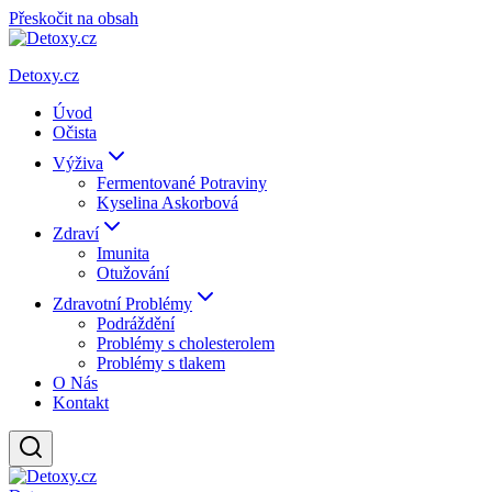
Přeskočit na obsah
Detoxy.cz
Úvod
Očista
Výživa
Fermentované Potraviny
Kyselina Askorbová
Zdraví
Imunita
Otužování
Zdravotní Problémy
Podráždění
Problémy s cholesterolem
Problémy s tlakem
O Nás
Kontakt