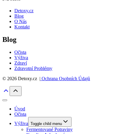
Detoxy.cz
Blog
O Nás
Kontakt
Blog
Očista
Výživa
Zdraví
Zdravotní Problémy
© 2026 Detoxy.cz |
Ochrana Osobních Údajů
Úvod
Očista
Výživa
Toggle child menu
Fermentované Potraviny