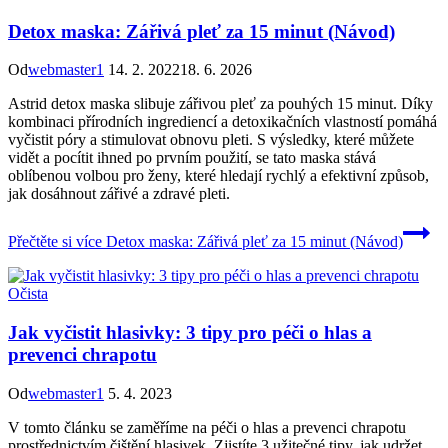
Detox maska: Zářivá pleť za 15 minut (Návod)
Od
webmaster1
14. 2. 2022
18. 6. 2026
Astrid detox maska slibuje zářivou pleť za pouhých 15 minut. Díky
kombinaci přírodních ingrediencí a detoxikačních vlastností pomáhá
vyčistit póry a stimulovat obnovu pleti. S výsledky, které můžete
vidět a pocítit ihned po prvním použití, se tato maska stává
oblíbenou volbou pro ženy, které hledají rychlý a efektivní způsob,
jak dosáhnout zářivé a zdravé pleti.
Přečtěte si více
Detox maska: Zářivá pleť za 15 minut (Návod)
Očista
Jak vyčistit hlasivky: 3 tipy pro péči o hlas a
prevenci chrapotu
Od
webmaster1
5. 4. 2023
V tomto článku se zaměříme na péči o hlas a prevenci chrapotu
prostřednictvím čištění hlasivek. Zjistíte 3 užitečné tipy, jak udržet