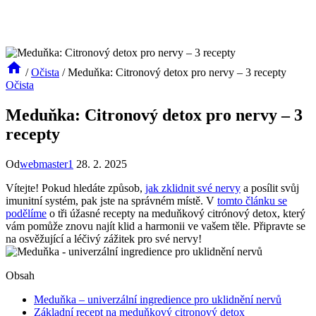
/
Očista
/
Meduňka: Citronový detox pro nervy – 3 recepty
Očista
Meduňka: Citronový detox pro nervy – 3
recepty
Od
webmaster1
28. 2. 2025
Vítejte! Pokud hledáte způsob,
jak zklidnit své nervy
a posílit svůj
imunitní systém, pak jste na správném místě. V
tomto článku se
podělíme
o tři úžasné recepty na meduňkový citrónový detox, který
vám pomůže znovu najít klid a harmonii ve vašem těle. Připravte se
na osvěžující a léčivý zážitek pro své nervy!
Obsah
Meduňka – univerzální ingredience pro uklidnění nervů
Základní recept na meduňkový citronový detox