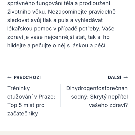
správného fungování těla a prodloužení
životního věku. Nezapomínejte pravidelně
sledovat svůj tlak a puls a vyhledávat
lékařskou pomoc v případě potřeby. Vaše
zdraví je vaše nejcennější stat, tak si ho
hlídejte a pečujte o něj s láskou a péčí.
Navigace
PŘEDCHOZÍ
DALŠÍ
Pro
Tréninky
Dihydrogenfosforečnan
otužování v Praze:
sodný: Skrytý nepřítel
Příspěvek
Top 5 míst pro
vašeho zdraví?
začátečníky