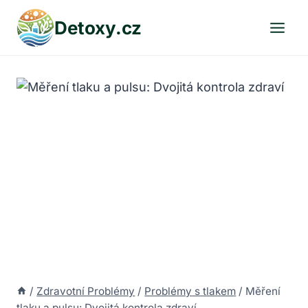
Přeskočit
Detoxy.cz
na
obsah
/
Zdravotní Problémy
/
Problémy s tlakem
/
Měření
tlaku a pulsu: Dvojitá kontrola zdraví