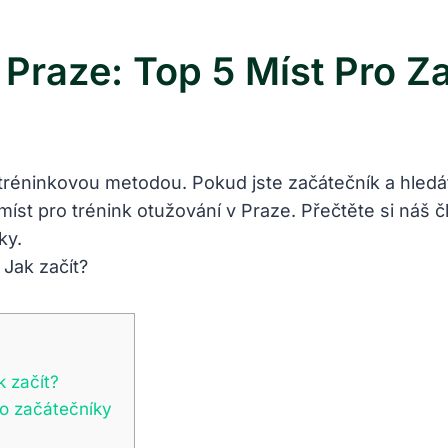
 Praze: Top 5 Míst Pro Z
 tréninkovou metodou. Pokud jste začátečník a hledát
íst pro trénink otužování v Praze. Přečtěte si náš č
ky.
k začít?
ro začátečníky