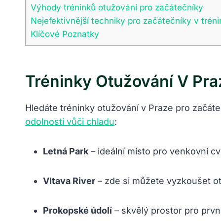
Výhody tréninků otužování pro začátečníky
Nejefektivnější techniky pro začátečníky v trén
Klíčové Poznatky
Tréninky Otužování V Pra
Hledáte tréninky otužování v Praze pro začát
odolnosti vůči chladu
:
Letná Park
– ideální místo pro venkovní c
Vltava River
– zde si můžete vyzkoušet ot
Prokopské údolí
– skvělý prostor pro prvn