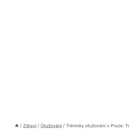
/
Zdraví
/
Otužování
/
Tréninky otužování v Praze: T