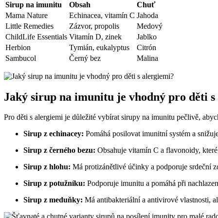
Sirup na imunitu
Obsah
Chuť
Mama Nature
Echinacea, vitamín C
Jahoda
Little Remedies
Zázvor, propolis
Medový
ChildLife Essentials
Vitamín D, zinek
Jablko
Herbion
Tymián, eukalyptus
Citrón
Sambucol
Černý bez
Malina
Jaký sirup na imunitu je vhodný pro děti s
Pro děti s alergiemi je důležité vybírat sirupy na imunitu pečlivě, a
Sirup z echinacey:
Pomáhá posilovat imunitní systém a snižuje z
Sirup z černého bezu:
Obsahuje vitamín C a flavonoidy, které 
Sirup z hlohu:
Má protizánětlivé účinky a podporuje srdeční zdr
Sirup z potužníku:
Podporuje imunitu a pomáhá při nachlazení, 
Sirup z meduňky:
Má antibakteriální a antivirové vlastnosti, a