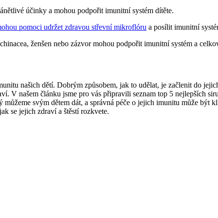
zánětlivé účinky a mohou podpořit imunitní systém dítěte.
mohou pomoci udržet zdravou střevní mikroflóru
a posílit imunitní syst
echinacea, ženšen nebo zázvor mohou podpořit imunitní systém a celkov
unitu našich dětí. Dobrým způsobem, jak to udělat, je začlenit do jeji
raví. V našem článku jsme pro vás připravili seznam top 5 nejlepších 
erý můžeme svým dětem dát, a správná péče o jejich imunitu může být kl
ak se jejich zdraví a štěstí rozkvete.