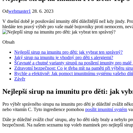
Od
webmaster1
28. 6. 2023
V dnešní době je posilování imunity dětí důležitější než kdy jindy. Pr
hledáte ten pravý výběr pro vaše malé bojovníky proti nemocem, nevá
Obsah
Nejlepší sirup na imunitu pro děti: jak vybrat ten správný?
Jaký sirup na imunitu je vhodný pro děti s alergiemi?
Šťavnaté a chutné varianty sirupů na posílení imunity pro mal
Zdravotní bezpečnost: Co je třeba mít na paměti při výběru siru
Rychle a efektivně: Jak pomoct imunitnímu systému vašeho dít
Závěr
Nejlepší sirup na imunitu pro děti: jak vy
Pro výběr správného sirupu na imunitu pro děti je důležité zvážit něko
nebo vitamín C. Tyto ingredience pomohou
posílit imunitní systém
vaš
Dále je důležité zvážit chuť sirupu, aby ho děti rády braly a nebylo
bezpečnosti. Na našem seznamu top voleb maminek pro nejlepší sirup na 