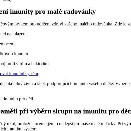
lení imunity pro malé radovánky
líčovým prvkem pro udržení zdraví vašeho malého radovánka. Zde je se
nci nachlazení.
nemocem.
elkovou imunitu.
oj proti virům a bakteriím.
ovat imunitní systém
.
 bude také plný živin a látek podporujících imunitu vašeho dítěte. Vybert
paměti při výběru sirupu na imunitu pro dět
ý úkol, protože chceme jen to nejlepší pro naše malé miláčky. Při výbě
ejich imunitní systém.