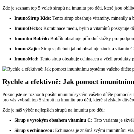
Zde je seznam top 5 voleb sirupů na imunitu pro děti, které jsou obl
ImunoSirup Kids:
Tento sirup obsahuje vitamíny, minerály a by
ImunoDěcko:
Kombinace medu, bylin a vitamínů poskytuje dě
Imunitní Bobřík:
Bobřík obsahuje přírodní složky pro podporu
ImunoZajíc:
Sirup s příchutí jahod obsahuje zinek a vitamin C,
ImunoMed:
Tento sirup obsahuje echinaceu a včelí produkty 
Rychle a efektivně: Jak pomoct imunitním
Pokud jste se rozhodli posílit imunitní systém vašeho dítěte pomocí s
pro vás vybrali top 5 sirupů na imunitu pro děti, které si získaly dův
Zde je náš výběr nejlepších sirupů na imunitu pro děti:
Sirup s vysokým obsahem vitamínu C:
Tato varianta je skvě
Sirup s echinaceou:
Echinacea je známá svými imunitními vlas