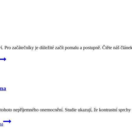
ví. Pro začátečníky je důležité začít pomalu a postupně. Čtěte náš článe
ena
ohoto nepříjemného onemocnění. Studie ukazují, že kontrastní sprchy 
na