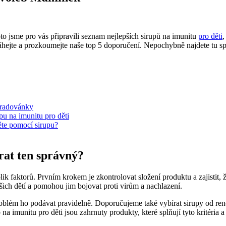
oto jsme pro vás připravili seznam nejlepších sirupů na imunitu
pro děti
,
hejte a prozkoumejte naše top 5 doporučení. Nepochybně najdete tu spr
é radovánky
pu na imunitu pro děti
ěte pomocí sirupu?
brat ten správný?
lik faktorů. Prvním krokem je zkontrolovat složení produktu a zajistit, ž
ich dětí a pomohou jim bojovat proti virům a nachlazení.
 problém ho podávat pravidelně. Doporučujeme také vybírat sirupy od re
imunitu pro děti jsou zahrnuty produkty, které splňují tyto kritéria a 