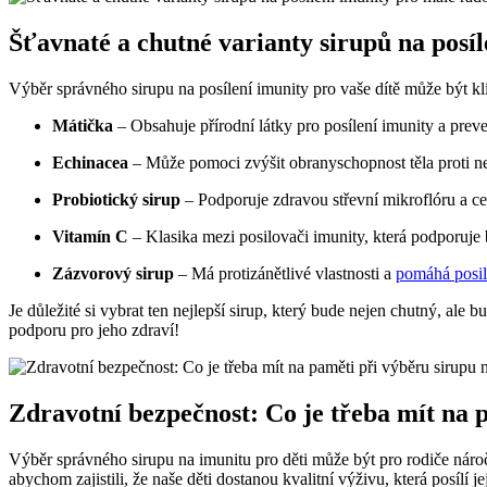
Šťavnaté a chutné varianty sirupů na posí
Výběr správného sirupu na posílení imunity pro vaše dítě může být k
Mátička
– Obsahuje přírodní látky pro posílení imunity a preve
Echinacea
– Může pomoci zvýšit obranyschopnost těla proti 
Probiotický sirup
– Podporuje zdravou střevní mikroflóru a c
Vitamín C
– Klasika mezi posilovači imunity, která podporuje b
Zázvorový sirup
– Má protizánětlivé vlastnosti a
pomáhá posil
Je důležité si vybrat ten nejlepší sirup, který bude nejen chutný, ale
podporu pro jeho zdraví!
Zdravotní bezpečnost: Co je třeba mít na 
Výběr správného sirupu na imunitu pro děti může být pro rodiče náročn
abychom zajistili, že naše děti dostanou kvalitní výživu, která posílí j