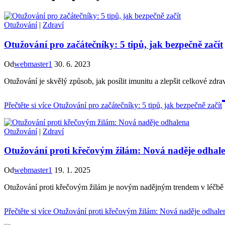
Otužování
|
Zdraví
Otužování pro začátečníky: 5 tipů, jak bezpečně začít
Od
webmaster1
30. 6. 2023
Otužování je skvělý způsob, jak posílit imunitu a zlepšit celkové zdra
Přečtěte si více
Otužování pro začátečníky: 5 tipů, jak bezpečně začít
Otužování
|
Zdraví
Otužování proti křečovým žilám: Nová naděje odhal
Od
webmaster1
19. 1. 2025
Otužování proti křečovým žilám je novým nadějným trendem v léčbě t
Přečtěte si více
Otužování proti křečovým žilám: Nová naděje odhale