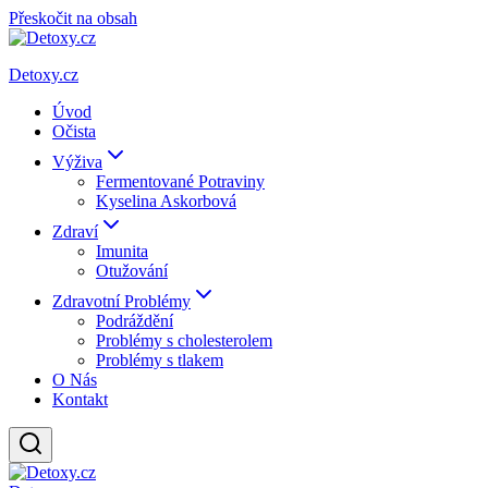
Přeskočit na obsah
Detoxy.cz
Úvod
Očista
Výživa
Fermentované Potraviny
Kyselina Askorbová
Zdraví
Imunita
Otužování
Zdravotní Problémy
Podráždění
Problémy s cholesterolem
Problémy s tlakem
O Nás
Kontakt