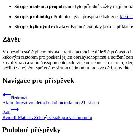
Sirup s medem a propolisem:
Tyto přírodní složky mají proti
Sirup s probiotiky:
Probiotika jsou prospěšné bakterie,
které 
Sirup s bylinnými extrakty:
Bylinné extrakty jako například 
Závěr
V dnešním světě plném různých virů a nemocí je důležité pečovat o im
klíčovým faktorem pro posílení jejich obranyschopnosti a udržení zd
zůstat zdraví a silní. Nezapomeňte, zdraví je nejcennějším darem, kt
péčliví ve výběru správného sirupu na imunitu pro své děti, a uvidíte, j
Navigace pro příspěvek
Předchozí
Aktin: Inovativní detoxikační metoda pro 21. století
Další
Bercoff Matcha: Zelený zázrak pro vaši imunitu
Podobné příspěvky