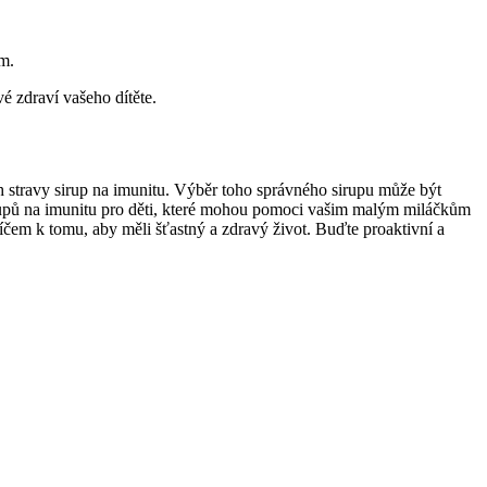
ém.
é zdraví vašeho dítěte.
ch stravy sirup na imunitu. Výběr toho správného sirupu může být
sirupů na imunitu pro děti, které mohou pomoci vašim malým miláčkům
íčem k tomu, aby měli šťastný a zdravý život. Buďte proaktivní a