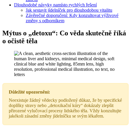
Dlouhodobé návyky namísto rychlých řešení
Jak sestavit jídelníček pro dlouhodobou vitalitu
Závěrečné doporučení: Kdy konzultovat výživové
změny s odborníkem
Mýtus o „detoxu“: Co věda skutečně říká
o očistě těla
Důležité upozornění:
Neexistuje žádný vědecky podložený důkaz, že by specifické
doplňky stravy nebo „detoxikační kúry“ dokázaly zlepšit
přirozené vylučovací procesy lidského těla. Vždy konzultujte
jakékoli zásadní změny jídelníčku se svým lékařem.