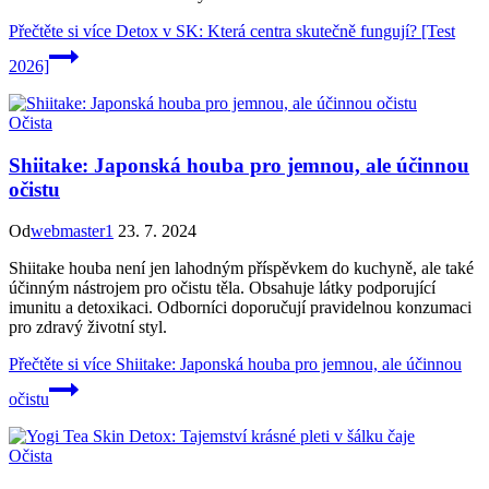
Přečtěte si více
Detox v SK: Která centra skutečně fungují? [Test
2026]
Očista
Shiitake: Japonská houba pro jemnou, ale účinnou
očistu
Od
webmaster1
23. 7. 2024
Shiitake houba není jen lahodným příspěvkem do kuchyně, ale také
účinným nástrojem pro očistu těla. Obsahuje látky podporující
imunitu a detoxikaci. Odborníci doporučují pravidelnou konzumaci
pro zdravý životní styl.
Přečtěte si více
Shiitake: Japonská houba pro jemnou, ale účinnou
očistu
Očista