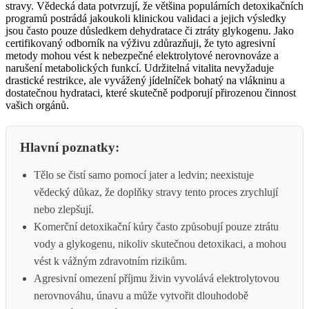
stravy. Vědecká data potvrzují, že většina populárních detoxikačních
programů postrádá jakoukoli klinickou validaci a jejich výsledky
jsou často pouze důsledkem dehydratace či ztráty glykogenu. Jako
certifikovaný odborník na výživu zdůrazňuji, že tyto agresivní
metody mohou vést k nebezpečné elektrolytové nerovnováze a
narušení metabolických funkcí. Udržitelná vitalita nevyžaduje
drastické restrikce, ale vyvážený jídelníček bohatý na vlákninu a
dostatečnou hydrataci, které skutečně podporují přirozenou činnost
vašich orgánů.
Hlavní poznatky:
Tělo se čistí samo pomocí jater a ledvin; neexistuje
vědecký důkaz, že doplňky stravy tento proces zrychlují
nebo zlepšují.
Komerční detoxikační kúry často způsobují pouze ztrátu
vody a glykogenu, nikoliv skutečnou detoxikaci, a mohou
vést k vážným zdravotním rizikům.
Agresivní omezení příjmu živin vyvolává elektrolytovou
nerovnováhu, únavu a může vytvořit dlouhodobě