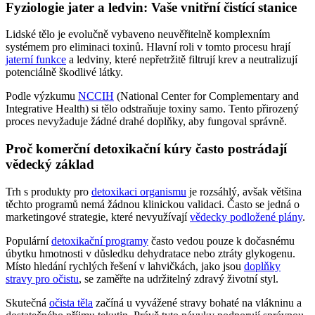
Fyziologie jater a ledvin: Vaše vnitřní čistící stanice
Lidské tělo je evolučně vybaveno neuvěřitelně komplexním
systémem pro eliminaci toxinů. Hlavní roli v tomto procesu hrají
jaterní funkce
a ledviny, které nepřetržitě filtrují krev a neutralizují
potenciálně škodlivé látky.
Podle výzkumu
NCCIH
(National Center for Complementary and
Integrative Health) si tělo odstraňuje toxiny samo. Tento přirozený
proces nevyžaduje žádné drahé doplňky, aby fungoval správně.
Proč komerční detoxikační kúry často postrádají
vědecký základ
Trh s produkty pro
detoxikaci organismu
je rozsáhlý, avšak většina
těchto programů nemá žádnou klinickou validaci. Často se jedná o
marketingové strategie, které nevyužívají
vědecky podložené plány
.
Populární
detoxikační programy
často vedou pouze k dočasnému
úbytku hmotnosti v důsledku dehydratace nebo ztráty glykogenu.
Místo hledání rychlých řešení v lahvičkách, jako jsou
doplňky
stravy pro očistu
, se zaměřte na udržitelný zdravý životní styl.
Skutečná
očista těla
začíná u vyvážené stravy bohaté na vlákninu a