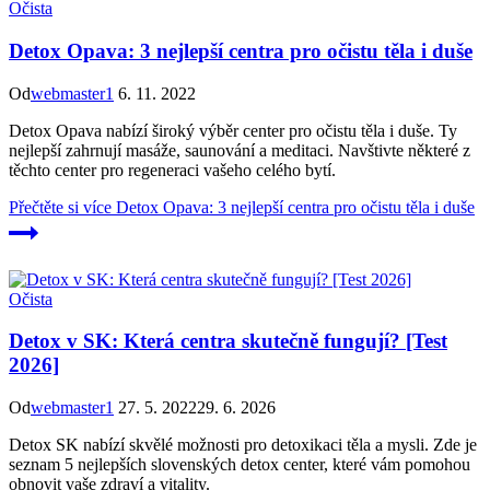
Očista
Detox Opava: 3 nejlepší centra pro očistu těla i duše
Od
webmaster1
6. 11. 2022
Detox Opava nabízí široký výběr center pro očistu těla i duše. Ty
nejlepší zahrnují masáže, saunování a meditaci. Navštivte některé z
těchto center pro regeneraci vašeho celého bytí.
Přečtěte si více
Detox Opava: 3 nejlepší centra pro očistu těla i duše
Očista
Detox v SK: Která centra skutečně fungují? [Test
2026]
Od
webmaster1
27. 5. 2022
29. 6. 2026
Detox SK nabízí skvělé možnosti pro detoxikaci těla a mysli. Zde je
seznam 5 nejlepších slovenských detox center, které vám pomohou
obnovit vaše zdraví a vitality.