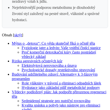
nezdravý vztah k jídlu.
Nejefektivnější podporou metabolismu je dlouhodobý
životní styl založený na pestré stravě, vláknině a správné
hydrataci.
Obsah
[
skrýt
]
Mýtus o „detoxu“: Co věda skutečně říká o očistě těla
Fyziologie jater a ledvin: Vaše vnitřní čistící stanice
Proč komerční detoxikační kúry často postrádají
vědecký základ
Rizika agresivních očistných kúr
Elektrolytová nerovnováha a únava
Psychologické dopady restriktivního stravování
Budování udržitelného zdraví: Alternativy k 3-fázovým
programům
Role vlákniny v trávení a eliminaci odpadních látek
Hydratace jako základní pilíř metabolické podpory
Vědecky podložený plán: Jak podpořit přirozenou regeneraci
těla
Sedmidenní strategie pro nutriční rovnováhu
Kvalita spánku a pohyb jako nástroje pro eliminaci
zánětů