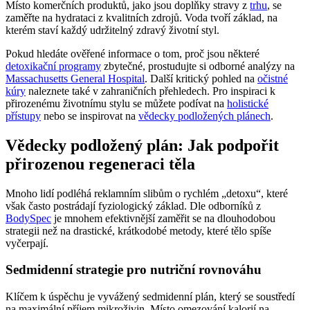
Místo komerčních produktů, jako jsou doplňky stravy z
trhu
, se
zaměřte na hydrataci z kvalitních zdrojů. Voda tvoří základ, na
kterém staví každý udržitelný zdravý životní styl.
Pokud hledáte ověřené informace o tom, proč jsou některé
detoxikační programy
zbytečné, prostudujte si odborné analýzy na
Massachusetts General Hospital
. Další kritický pohled na
očistné
kúry
naleznete také v zahraničních přehledech. Pro inspiraci k
přirozenému životnímu stylu se můžete podívat na
holistické
přístupy
nebo se inspirovat na
vědecky podložených plánech
.
Vědecky podložený plán: Jak podpořit
přirozenou regeneraci těla
Mnoho lidí podléhá reklamním slibům o rychlém „detoxu“, které
však často postrádají fyziologický základ. Dle odborníků z
BodySpec
je mnohem efektivnější zaměřit se na dlouhodobou
strategii než na drastické, krátkodobé metody, které tělo spíše
vyčerpají.
Sedmidenní strategie pro nutriční rovnováhu
Klíčem k úspěchu je vyvážený sedmidenní plán, který se soustředí
na maximální příjem mikroživin. Místo omezování kalorií na