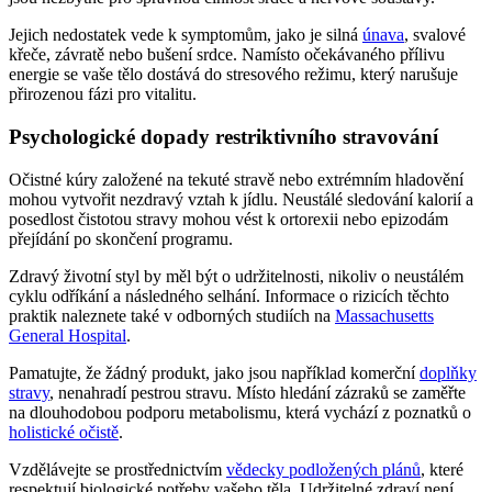
Jejich nedostatek vede k symptomům, jako je silná
únava
, svalové
křeče, závratě nebo bušení srdce. Namísto očekávaného přílivu
energie se vaše tělo dostává do stresového režimu, který narušuje
přirozenou fázi pro vitalitu.
Psychologické dopady restriktivního stravování
Očistné kúry založené na tekuté stravě nebo extrémním hladovění
mohou vytvořit nezdravý vztah k jídlu. Neustálé sledování kalorií a
posedlost čistotou stravy mohou vést k ortorexii nebo epizodám
přejídání po skončení programu.
Zdravý životní styl by měl být o udržitelnosti, nikoliv o neustálém
cyklu odříkání a následného selhání. Informace o rizicích těchto
praktik naleznete také v odborných studiích na
Massachusetts
General Hospital
.
Pamatujte, že žádný produkt, jako jsou například komerční
doplňky
stravy
, nenahradí pestrou stravu. Místo hledání zázraků se zaměřte
na dlouhodobou podporu metabolismu, která vychází z poznatků o
holistické očistě
.
Vzdělávejte se prostřednictvím
vědecky podložených plánů
, které
respektují biologické potřeby vašeho těla. Udržitelné zdraví není