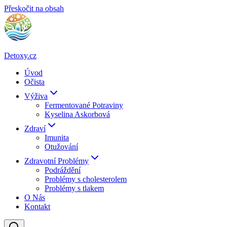
Přeskočit na obsah
Detoxy.cz
Úvod
Očista
Výživa
Fermentované Potraviny
Kyselina Askorbová
Zdraví
Imunita
Otužování
Zdravotní Problémy
Podráždění
Problémy s cholesterolem
Problémy s tlakem
O Nás
Kontakt