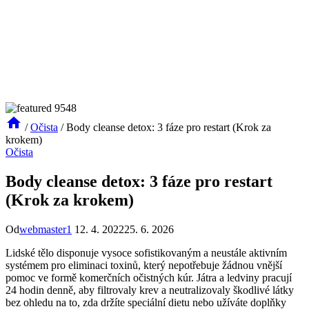
/
Očista
/
Body cleanse detox: 3 fáze pro restart (Krok za
krokem)
Očista
Body cleanse detox: 3 fáze pro restart
(Krok za krokem)
Od
webmaster1
12. 4. 2022
25. 6. 2026
Lidské tělo disponuje vysoce sofistikovaným a neustále aktivním
systémem pro eliminaci toxinů, který nepotřebuje žádnou vnější
pomoc ve formě komerčních očistných kúr. Játra a ledviny pracují
24 hodin denně, aby filtrovaly krev a neutralizovaly škodlivé látky
bez ohledu na to, zda držíte speciální dietu nebo užíváte doplňky