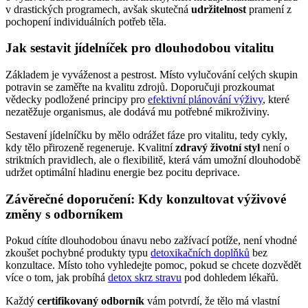
v drastických programech, avšak skutečná
udržitelnost
pramení z
pochopení individuálních potřeb těla.
Jak sestavit jídelníček pro dlouhodobou vitalitu
Základem je vyváženost a pestrost. Místo vylučování celých skupin
potravin se zaměřte na kvalitu zdrojů. Doporučuji prozkoumat
vědecky podložené principy pro
efektivní plánování výživy
, které
nezatěžuje organismus, ale dodává mu potřebné mikroživiny.
Sestavení jídelníčku by mělo odrážet fáze pro vitalitu, tedy cykly,
kdy tělo přirozeně regeneruje. Kvalitní
zdravý životní styl
není o
striktních pravidlech, ale o flexibilitě, která vám umožní dlouhodobě
udržet optimální hladinu energie bez pocitu deprivace.
Závěrečné doporučení: Kdy konzultovat výživové
změny s odborníkem
Pokud cítíte dlouhodobou únavu nebo zažívací potíže, není vhodné
zkoušet pochybné produkty typu
detoxikačních doplňků
bez
konzultace. Místo toho vyhledejte pomoc, pokud se chcete dozvědět
více o tom, jak probíhá
detox skrz stravu
pod dohledem lékařů.
Každý
certifikovaný odborník
vám potvrdí, že tělo má vlastní