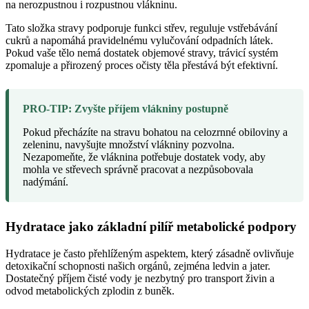
na nerozpustnou i rozpustnou vlákninu.
Tato složka stravy podporuje funkci střev, reguluje vstřebávání
cukrů a napomáhá pravidelnému vylučování odpadních látek.
Pokud vaše tělo nemá dostatek objemové stravy, trávicí systém
zpomaluje a přirozený proces očisty těla přestává být efektivní.
PRO-TIP: Zvyšte příjem vlákniny postupně
Pokud přecházíte na stravu bohatou na celozrnné obiloviny a
zeleninu, navyšujte množství vlákniny pozvolna.
Nezapomeňte, že vláknina potřebuje dostatek vody, aby
mohla ve střevech správně pracovat a nezpůsobovala
nadýmání.
Hydratace jako základní pilíř metabolické podpory
Hydratace je často přehlíženým aspektem, který zásadně ovlivňuje
detoxikační schopnosti našich orgánů, zejména ledvin a jater.
Dostatečný příjem čisté vody je nezbytný pro transport živin a
odvod metabolických zplodin z buněk.