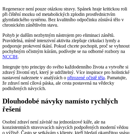
Regenerace není pouze otázkou stravy. Spánek hraje kritickou roli
při čištění mozku od metabolických zplodin prostřednictvím
glymfatického systému. Bez kvalitního odpočinku zůstává tělo v
chronickém zánětlivém stavu.
Pohyb je dalším nezbytným nástrojem pro eliminaci zánětů.
Pravidelná, mírně intenzivní aktivita zlepšuje cirkulaci lymfy a
podporuje prokrvení tkání. Pokud chcete pochopit, proč se vyhnout
pochybným očistným kúrám, podívejte se na odborné rozbory na
NCCIH
.
Integrujte tyto principy do svého každodenního života a vytvořte si
zdravý životní styl, který je udržitelný. Více inspirace pro holistické
nastavení naleznete v analýzách o
přirozené očistě těla
. Pamatujte,
že zdraví není cílová páska, ale cesta postavená na vědecky
podložených návycích.
Dlouhodobé návyky namísto rychlých
řešení
Osobní zdraví není závislé na jednorázové kúře, ale na
konzistentních stravovacích návycích podpořených moderní vědou
o výživě. Často se setkávám s klienty, kteří hledají okamžitou spásu