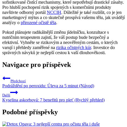
sofistikované čistící mechanismy, které nepotřebují drastické zásahy.
Pro hlubší pochopení rizik spojených s komerčními produkty
navštivte odborný portál
NCCIH
. Důležité je také rozlišit, co je jen
marketingový mýtus a co skutečně prospívá vašemu tělu, jak uvádějí
analýzy o
přirozené očistě těla
.
Pokud plánujete radikálnější změnu jídelníčku, konzultace s
nutričním terapeutem zajistí, že váš postup bude bezpečný a
efektivní. Vyhněte se rizikovým a neověřeným cestám, o kterých
varují i přehledy zaměřené na
rizika očistných kúr
. Investice do
správných návyků je nejlepší cestou k vaší dlouhověkosti.
Navigace pro příspěvek
Předchozí
Podráždění po peroxidu: Úleva za 5 minut (Návod)
Další
Kyselina askorbová: 7 benefitů pro pleť (Rychlý přehled)
Podobné příspěvky