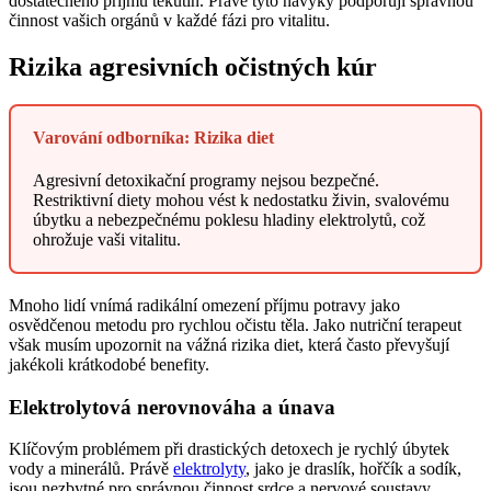
dostatečného příjmu tekutin. Právě tyto návyky podporují správnou
činnost vašich orgánů v každé fázi pro vitalitu.
Rizika agresivních očistných kúr
Varování odborníka: Rizika diet
Agresivní detoxikační programy nejsou bezpečné.
Restriktivní diety mohou vést k nedostatku živin, svalovému
úbytku a nebezpečnému poklesu hladiny elektrolytů, což
ohrožuje vaši vitalitu.
Mnoho lidí vnímá radikální omezení příjmu potravy jako
osvědčenou metodu pro rychlou očistu těla. Jako nutriční terapeut
však musím upozornit na vážná rizika diet, která často převyšují
jakékoli krátkodobé benefity.
Elektrolytová nerovnováha a únava
Klíčovým problémem při drastických detoxech je rychlý úbytek
vody a minerálů. Právě
elektrolyty
, jako je draslík, hořčík a sodík,
jsou nezbytné pro správnou činnost srdce a nervové soustavy.