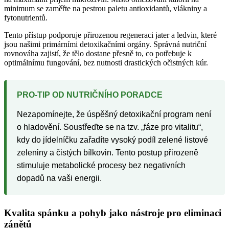
minimum se zaměřte na pestrou paletu antioxidantů, vlákniny a
fytonutrientů.
Tento přístup podporuje přirozenou regeneraci jater a ledvin, které
jsou našimi primárními detoxikačními orgány. Správná nutriční
rovnováha zajistí, že tělo dostane přesně to, co potřebuje k
optimálnímu fungování, bez nutnosti drastických očistných kúr.
PRO-TIP OD NUTRIČNÍHO PORADCE
Nezapomínejte, že úspěšný detoxikační program není
o hladovění. Soustřeďte se na tzv. „fáze pro vitalitu“,
kdy do jídelníčku zařadíte vysoký podíl zelené listové
zeleniny a čistých bílkovin. Tento postup přirozeně
stimuluje metabolické procesy bez negativních
dopadů na vaši energii.
Kvalita spánku a pohyb jako nástroje pro eliminaci
zánětů