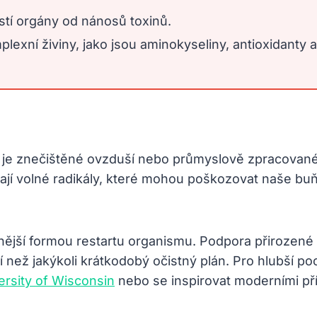
stí orgány od nánosů toxinů.
plexní živiny, jako jsou aminokyseliny, antioxidanty 
 je znečištěné ovzduší nebo průmyslově zpracované
ají volné radikály, které mohou poškozovat naše bu
nnější formou restartu organismu. Podpora přirozené 
ší než jakýkoli krátkodobý očistný plán. Pro hlubší
ersity of Wisconsin
nebo se inspirovat moderními př