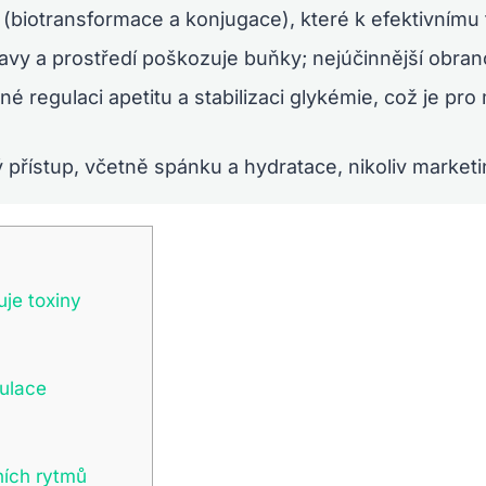
 (biotransformace a konjugace), které k efektivnímu f
travy a prostředí poškozuje buňky; nejúčinnější obr
é regulaci apetitu a stabilizaci glykémie, což je pro
ý přístup, včetně spánku a hydratace, nikoliv marketi
uje toxiny
gulace
nních rytmů