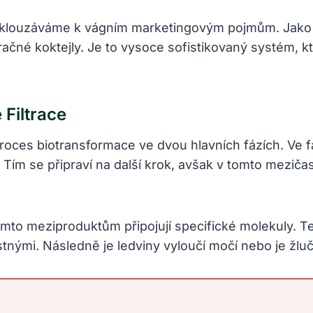
sklouzáváme k vágním marketingovým pojmům. Jako 
račné koktejly. Je to vysoce sofistikovaný systém, kt
Filtrace
proces biotransformace ve dvou hlavních fázích. V
ky. Tím se připraví na další krok, avšak v tomto mezi
těmto meziproduktům připojují specifické molekuly. T
stnými. Následně je ledviny vyloučí močí nebo je žluč