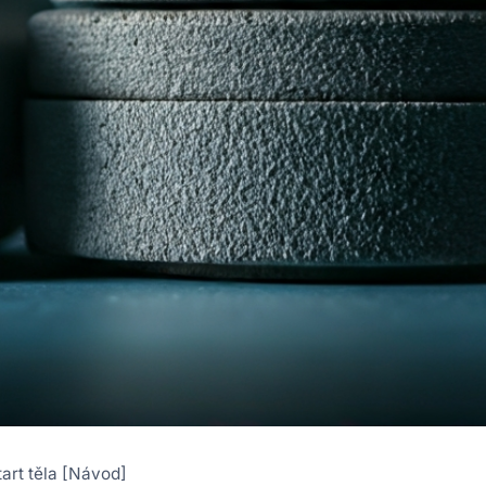
tart těla [Návod]