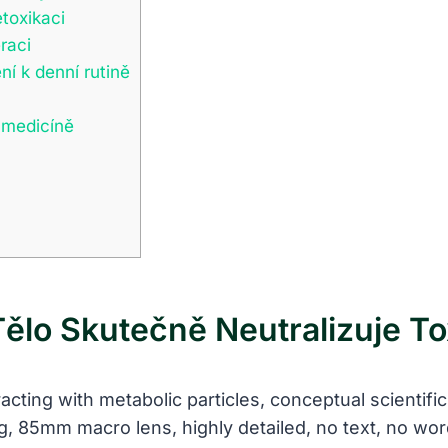
toxikaci
raci
í k denní rutině
 medicíně
Tělo Skutečně Neutralizuje To