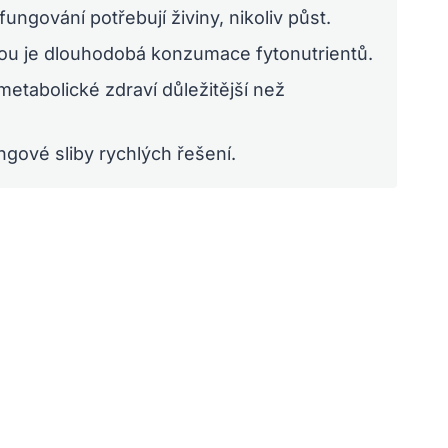
ungování potřebují živiny, nikoliv půst.
anou je dlouhodobá konzumace fytonutrientů.
 metabolické zdraví důležitější než
ngové sliby rychlých řešení.