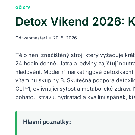
OČISTA
Detox Víkend 2026: K
Od
webmaster1
20. 5. 2026
Tělo není znečištěný stroj, který vyžaduje krá
24 hodin denně. Játra a ledviny zajišťují neutr
hladovění. Moderní marketingové detoxikační kú
vitamínů skupiny B. Skutečná podpora detoxika
GLP-1, ovlivňující sytost a metabolické zdraví
bohatou stravu, hydrataci a kvalitní spánek, k
Hlavní poznatky: