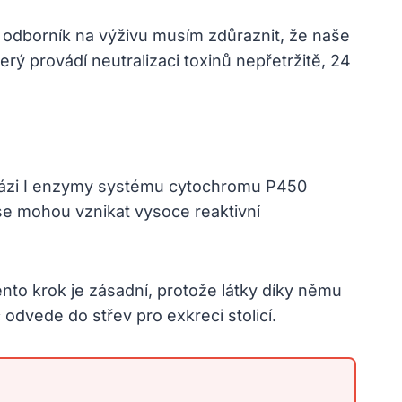
odborník na výživu musím zdůraznit, že naše
erý provádí neutralizaci toxinů nepřetržitě, 24
e fázi I enzymy systému cytochromu P450
čase mohou vznikat vysoce reaktivní
ento krok je zásadní, protože látky díky němu
 odvede do střev pro exkreci stolicí.