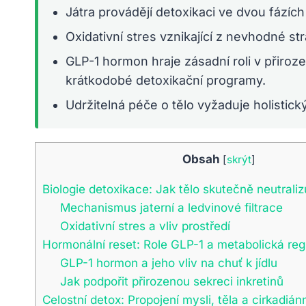
Játra provádějí detoxikaci ve dvou fázích
Oxidativní stres vznikající z nevhodné s
GLP-1 hormon hraje zásadní roli v přirozen
krátkodobé detoxikační programy.
Udržitelná péče o tělo vyžaduje holistick
Obsah
[
skrýt
]
Biologie detoxikace: Jak tělo skutečně neutraliz
Mechanismus jaterní a ledvinové filtrace
Oxidativní stres a vliv prostředí
Hormonální reset: Role GLP-1 a metabolická re
GLP-1 hormon a jeho vliv na chuť k jídlu
Jak podpořit přirozenou sekreci inkretinů
Celostní detox: Propojení mysli, těla a cirkadiá