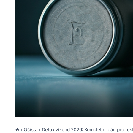
/
Očista
/
Detox víkend 2026: Kompletní plán pro res