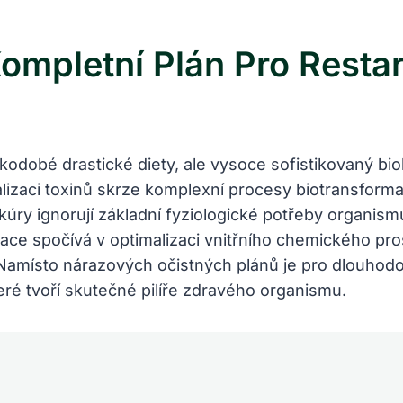
ompletní Plán Pro Restar
tkodobé drastické diety, ale vysoce sofistikovaný bi
alizaci toxinů skrze komplexní procesy biotransformac
ry ignorují základní fyziologické potřeby organismu,
ce spočívá v optimalizaci vnitřního chemického prost
. Namísto nárazových očistných plánů je pro dlouhodo
teré tvoří skutečné pilíře zdravého organismu.