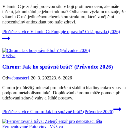
Vitamin C je známý pro svou sílu v boji proti nemocem, ale máte
tušení, jak unikátní je jeho struktura? Odhaleno: výzkum ukazuje, že
vitamín C má jedinečnou chemickou strukturu, která z něj činí
neocenitelný antioxidant pro naše zdraví.
Přečtěte si více
Vitamin C: Funguje opravdu? Celá pravda (2026)
Výživa
Chrom: Jak ho správně brát? (Průvodce 2026)
Od
webmaster1
20. 3. 2022
23. 6. 2026
Chrom je důležitý minerál pro udržení stabilní hladiny cukru v krvi a
podporu metabolismu tuků. Doplňování chromu může pomoci při
udržování zdravé váhy a štíhlé postavy.
Přečtěte si více
Chrom: Jak ho správně brát? (Průvodce 2026)
Fermentované Potraviny
|
Výživa