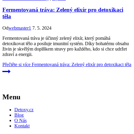
Fermentovaná tráva: Zelený elixír pro detoxikaci
těla
Od
webmaster1
7. 5. 2024
Fermentovaná tráva je účinný zelený elixír, který pomáhá
detoxikovat tělo a posiluje imunitní systém. Díky bohatému obsahu
živin je skvělým doplňkem stravy pro každého, kdo si chce udržet
zdraví a energii.
Přečtěte si více
Fermentovaná tráva: Zelený elixír pro detoxikaci těla
Menu
Detoxy.cz
Blog
O Nás
Kontakt