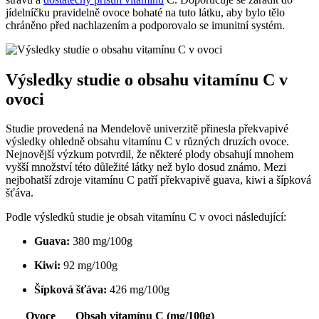
jídelníčku pravidelně ovoce bohaté na tuto látku, aby bylo tělo
chráněno před nachlazením a podporovalo se imunitní systém.
Výsledky studie o obsahu vitamínu C v
ovoci
Studie provedená na Mendelově univerzitě přinesla překvapivé
výsledky ohledně obsahu vitamínu C v různých druzích ovoce.
Nejnovější výzkum potvrdil, že některé plody obsahují mnohem
vyšší množství této důležité látky než bylo dosud známo. Mezi
nejbohatší zdroje vitamínu C patří překvapivě guava, kiwi a šípková
šťáva.
Podle výsledků studie je obsah vitamínu C v ovoci následující:
Guava:
380 mg/100g
Kiwi:
92 mg/100g
Šípková šťáva:
426 mg/100g
Ovoce
Obsah vitamínu C (mg/100g)