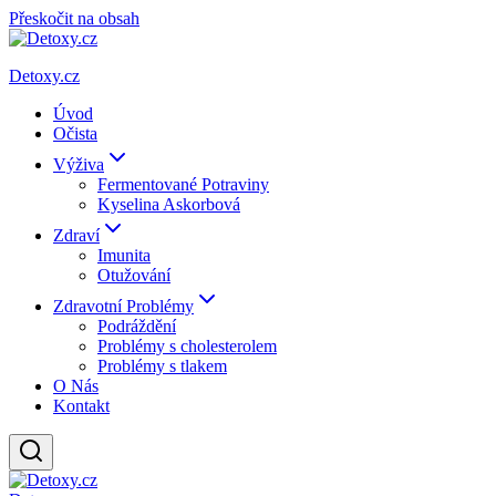
Přeskočit na obsah
Detoxy.cz
Úvod
Očista
Výživa
Fermentované Potraviny
Kyselina Askorbová
Zdraví
Imunita
Otužování
Zdravotní Problémy
Podráždění
Problémy s cholesterolem
Problémy s tlakem
O Nás
Kontakt