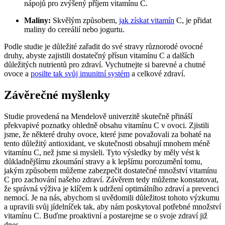
nápojů pro zvýšený příjem vitamínu C.
Maliny:
Skvělým způsobem,
jak získat vitamín
C, je přidat
maliny do cereálií nebo jogurtu.
Podle studie je důležité zařadit do své stravy různorodé ovocné
druhy, abyste zajistili dostatečný přísun vitamínu C a dalších
důležitých nutrientů pro zdraví. Vychutnejte si barevné a chutné
ovoce a
posilte tak svůj imunitní systém
a celkové zdraví.
Závěrečné myšlenky
Studie provedená na Mendelově univerzitě skutečně přináší
překvapivé poznatky ohledně obsahu vitamínu C v ovoci. Zjistili
jsme, že některé druhy ovoce, které jsme považovali za bohaté na
tento důležitý antioxidant, ve skutečnosti obsahují mnohem méně
vitamínu C, než jsme si mysleli. Tyto výsledky by měly vést k
důkladnějšímu zkoumání stravy a k lepšímu porozumění tomu,
jakým způsobem můžeme zabezpečit dostatečné množství vitamínu
C pro zachování našeho zdraví. Závěrem tedy můžeme konstatovat,
že správná výživa je klíčem k udržení optimálního zdraví a prevenci
nemocí. Je na nás, abychom si uvědomili důležitost tohoto výzkumu
a upravili svůj jídelníček tak, aby nám poskytoval potřebné množství
vitamínu C. Buďme proaktivní a postarejme se o svoje zdraví již
dnes.