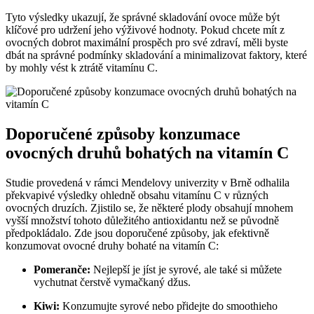
Tyto výsledky ukazují, že správné skladování ovoce může být
klíčové pro udržení jeho výživové hodnoty. Pokud chcete mít z
ovocných dobrot maximální prospěch pro své zdraví, měli byste
dbát na správné podmínky skladování a minimalizovat faktory, které
by mohly vést k ztrátě vitamínu C.
Doporučené způsoby konzumace
ovocných druhů bohatých na vitamín C
Studie provedená v rámci Mendelovy univerzity v Brně odhalila
překvapivé výsledky ohledně obsahu vitamínu C v různých
ovocných druzích. Zjistilo se, že některé plody obsahují mnohem
vyšší množství tohoto důležitého antioxidantu než se původně
předpokládalo. Zde jsou doporučené způsoby, jak efektivně
konzumovat ovocné druhy bohaté na vitamín C:
Pomeranče:
Nejlepší je jíst je syrové, ale také si můžete
vychutnat čerstvě vymačkaný džus.
Kiwi:
Konzumujte syrové nebo přidejte do smoothieho