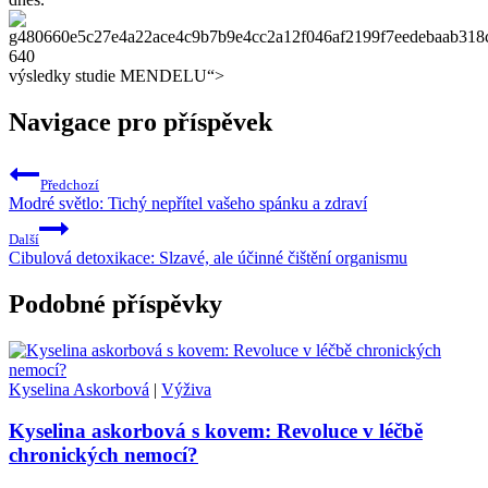
výsledky studie MENDELU“>
Navigace pro příspěvek
Předchozí
Modré světlo: Tichý nepřítel vašeho spánku a zdraví
Další
Cibulová detoxikace: Slzavé, ale účinné čištění organismu
Podobné příspěvky
Kyselina Askorbová
|
Výživa
Kyselina askorbová s kovem: Revoluce v léčbě
chronických nemocí?