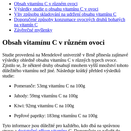
Obsah vitamínu C v různém ovoci
Výsledky studie o obsahu vitamínu C v ovoci
Vliv způsobu skladování na udržení obsahu vitamínu C
Doporučené způsoby konzumace ovocných druhů bohatých
na vitamín C
Závěrečné myšlenky
Obsah vitamínu C v různém ovoci
Studie provedená na Mendelově univerzitě v Brně přinesla zajímavé
výsledky ohledně obsahu vitamínu C v různých typech ovoce.
Zjistilo se, že některé druhy obsahují mnohem vyšší množství tohoto
důležitého vitamínu než jiné. Následuje krátký přehled výsledků
studie:
Pomeranče: 53mg vitamínu C na 100g
Jahody: 59mg vitamínu C na 100g
Kiwi: 92mg vitamínu C na 100g
Pepřové papriky: 183mg vitamínu C na 100g
Tyto informace jsou důležité pro každého, kdo dbá na správnou
stravu a
dostatečný přísun vitamínu
C. Doporučuje se zařadit do