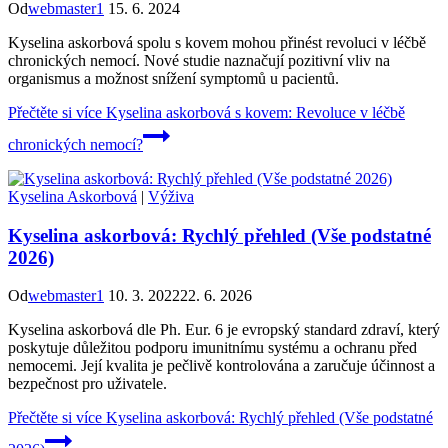
Od
webmaster1
15. 6. 2024
Kyselina askorbová spolu s kovem mohou přinést revoluci v léčbě
chronických nemocí. Nové studie naznačují pozitivní vliv na
organismus a možnost snížení symptomů u pacientů.
Přečtěte si více
Kyselina askorbová s kovem: Revoluce v léčbě
chronických nemocí?
Kyselina Askorbová
|
Výživa
Kyselina askorbová: Rychlý přehled (Vše podstatné
2026)
Od
webmaster1
10. 3. 2022
22. 6. 2026
Kyselina askorbová dle Ph. Eur. 6 je evropský standard zdraví, který
poskytuje důležitou podporu imunitnímu systému a ochranu před
nemocemi. Její kvalita je pečlivě kontrolována a zaručuje účinnost a
bezpečnost pro uživatele.
Přečtěte si více
Kyselina askorbová: Rychlý přehled (Vše podstatné