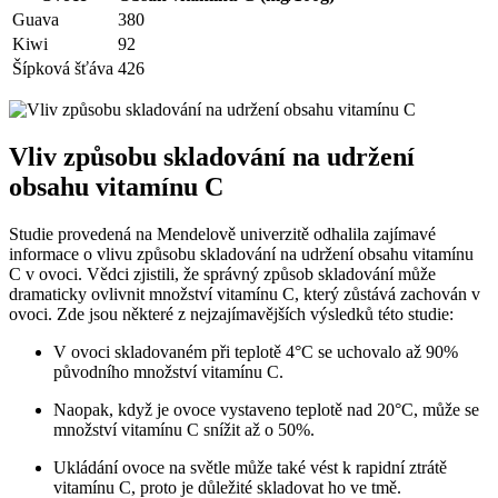
Guava
380
Kiwi
92
Šípková šťáva
426
Vliv způsobu skladování na udržení
obsahu vitamínu C
Studie provedená na Mendelově univerzitě odhalila zajímavé
informace o vlivu způsobu skladování na udržení obsahu vitamínu
C v ovoci. Vědci zjistili, že správný způsob skladování může
dramaticky ovlivnit množství vitamínu C, který zůstává zachován v
ovoci. Zde jsou některé z nejzajímavějších výsledků této studie:
V ovoci skladovaném při teplotě 4°C se uchovalo až 90%
původního množství vitamínu C.
Naopak, když je ovoce vystaveno teplotě nad 20°C, může se
množství vitamínu C snížit až o 50%.
Ukládání ovoce na světle může také vést k rapidní ztrátě
vitamínu C, proto je důležité skladovat ho ve tmě.