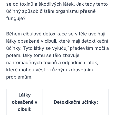
se⁤ od toxinů a škodlivých látek. Jak tedy tento
účinný ⁣způsob čištění organismu ‍přesně
funguje?
Během cibulové detoxikace se⁢ v ⁣těle uvolňují
látky obsažené v cibuli, ‍které mají detoxtikační
účinky. Tyto látky ⁢se ⁢vylučují především močí a
potem. Díky tomu⁢ se tělo zbavuje
nahromaděných toxinů ⁢a⁣ odpadních látek,
které mohou vést k různým zdravotním
problémům.
Látky
obsažené v⁣
Detoxikační účinky:
cibuli: