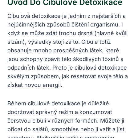
Úvod Do​ Cibulové Detoxikace
Cibulová detoxikace‍ je jedním z nejstarších⁣ a
nejúčinnějších způsobů‌ čištění⁣ organismu. I
když⁣ se‍ může zdát trochu drsná (hlavně kvůli
slzám), výsledky stojí za to. Cibule totiž
obsahuje mnoho prospěšných⁢ látek, které
jsou schopny zbavit tělo škodlivých ‌toxinů‌ a
odpadních látek. Proto je ⁣cibulová detoxikace
skvělým způsobem, jak​ resetovat svoje tělo ⁢a
získat novou energii.
Během cibulové detoxikace je důležité
dodržovat správný režim ‌a konzumovat
čerstvou cibuli ⁤v různých formách. Můžete ​ji
přidat do salátů, smoothies nebo ji vařit a ⁤jíst⁤
samotnou. Nejlepší je začít⁤ s postupným