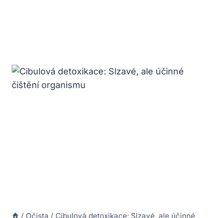
/
Očista
/
Cibulová detoxikace: Slzavé, ale účinné