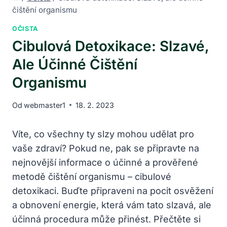
čištění organismu
OČISTA
Cibulová Detoxikace: Slzavé,
Ale Účinné Čištění
Organismu
Od
webmaster1
18. 2. 2023
Víte, co všechny ty slzy⁤ mohou udělat pro
vaše zdraví? Pokud ne, pak ⁣se připravte na⁣
nejnovější⁤ informace o účinné a ⁣prověřené
metodě čištění‌ organismu – cibulové
detoxikaci. ​Buďte připraveni na ⁢pocit osvěžení
a obnovení energie, která vám ​tato slzavá, ale
účinná procedura může přinést. Přečtěte⁢ si