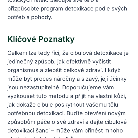
⁣přizpůsobte program‍ detoxikace podle svých
⁢potřeb a pohody.
Klíčové‌ Poznatky
Celkem‌ lze tedy⁣ říci, že cibulová detoxikace​ je
jedinečný způsob, ‌jak ⁤efektivně ⁤vyčistit
organismus a zlepšit celkové zdraví. I když
může být ⁢proces náročný a slzavý, její účinky⁢
jsou nezastupitelné. Doporučujeme vám
⁢vyzkoušet tuto metodu a ​přijít na vlastní kůži,‌
jak dokáže cibule poskytnout‌ vašemu tělu⁣
potřebnou detoxikaci. Buďte otevření novým
způsobům péče o své zdraví a dejte cibulové
detoxikaci šanci – může ⁢vám‍ přinést mnoho