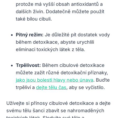
protože‌ má vyšší obsah antioxidantů a
dalších živin. Dodatečně ​můžete⁢ použít‌
také bílou cibuli.
Pitný režim:
Je důležité pít ⁤dostatek vody ​
během detoxikace, abyste urychlili
eliminaci toxických látek z těla.
Trpělivost:
Během cibulové detoxikace
můžete ⁤zažít⁣ různé detoxikační příznaky,⁣
jako jsou bolesti hlavy nebo únava
. ⁤Buďte
trpěliví a
dejte tělu čas
,⁣ aby‍ se‍ vyčistilo.
Užívejte si přínosy cibulové detoxikace a dejte
svému tělu šanci⁣ zbavit ⁤se nahromaděných
toxických látek. Sledujte své tělo ⁤a