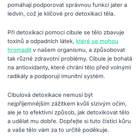
pomáhají podporovat ‍správnou funkci jater a
ledvin, což ⁤je klíčové pro detoxikaci těla.
Při detoxikaci pomocí cibule se tělo zbavuje
toxinů ⁤a odpadních látek,
které se mohou
hromadit
​ v našem organismu, ‌a způsobovat
tak různé zdravotní problémy. ‍Cibule je bohatá
na antioxidanty, které chrání tělo‌ před volnými
radikály a podporují imunitní⁢ systém.
Cibulová‍ detoxikace nemusí být
nejpříjemnějším zážitkem kvůli slzivým očím,
ale je to efektivní ⁤způsob, jak detoxikovat tělo​
a udělat ⁢mu dobře.⁤ Dopřejte si tuto čistící kůru
a vaše tělo vám⁢ za​ to určitě poděkuje.