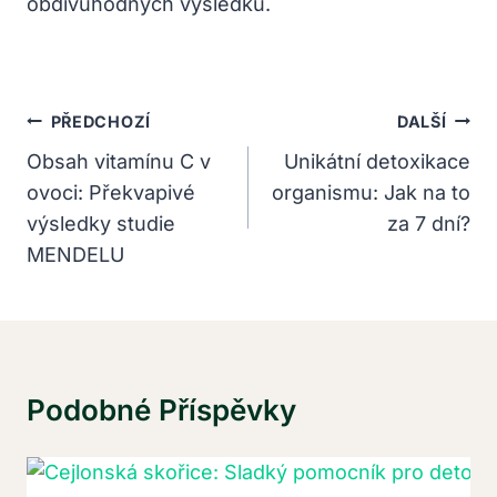
obdivuhodných výsledků.
Navigace
PŘEDCHOZÍ
DALŠÍ
Pro
Obsah vitamínu C v
Unikátní detoxikace
ovoci: Překvapivé
organismu: Jak na to
Příspěvek
výsledky studie
za 7 dní?
MENDELU
Podobné Příspěvky