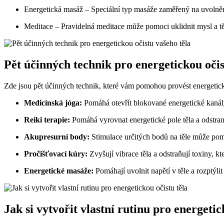
Energetická masáž – ⁢Speciální​ typ masáže zaměřený na uvolnění
Meditace – Pravidelná meditace může pomoci uklidnit mysl a tě
Pět ​účinných technik pro energetickou očis
Zde ⁣jsou pět účinných ​technik, ‌které‍ vám pomohou provést⁣ energetic
Medicínská jóga:
Pomáhá otevřít blokované energetické‌ kanály a
Reiki terapie:
Pomáhá ⁣vyrovnat energetické pole těla ⁢a odstrani
Akupresurní body:
Stimulace určitých⁣ bodů ⁣na těle může ‍pom
Pročišťovací kúry:
Zvyšují vibrace těla a odstraňují toxiny, kt
Energetické masáže:
‍Pomáhají uvolnit napětí v těle a rozptýlit
Jak si vytvořit vlastní rutinu⁢ pro energetic