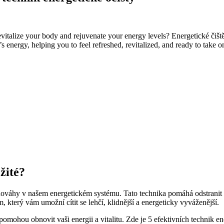
italize your ⁢body and rejuvenate your energy levels? Energetické čištění
s ⁣energy, helping you​ to feel refreshed, revitalized, and ready to take
ežité?
ovnováhy v našem energetickém systému. Tato technika pomáhá odstranit 
 který​ vám⁢ umožní cítit se lehčí, klidnější a energeticky vyváženější.
omohou obnovit vaši energii a vitalitu. Zde je 5 ​efektivních technik ener