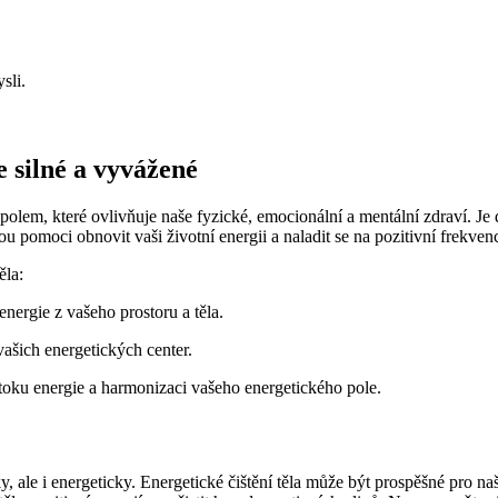
sli.
e silné a vyvážené
lem, které ovlivňuje naše fyzické, emocionální a mentální zdraví. Je důl
u pomoci obnovit vaši životní energii a naladit se ‌na pozitivní frekven
ěla:
nergie z vašeho prostoru a⁤ těla.
vašich ‍energetických center.
oku ​energie ​a harmonizaci vašeho energetického⁤ pole.
, ale⁣ i energeticky. Energetické čištění těla může být prospěšné pro naš