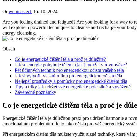
Od
webmaster1
16. 10. 2024
Are you‍ feeling drained and fatigued? Are you looking for a way to rev
will explore⁤ 5 powerful techniques to cleanse and ​recharge ⁣your body’
energy cleansing.
Obsah
Co je energetické⁢ čištění těla a proč je důležité?
Jak se energie pohybuje tělem a jak ji udržet v ⁣rovnováze?
Pět ​účinných technik pro energetickou očistu⁣ vašeho těla
Jak si vytvořit vlastní rutinu⁢ pro energetickou očistu těla
Nejlepší prostředky a pomůcky pro energetické‌ čištění těla
Tipy a⁤ triky jak udržet své energetické pole silné a vyvážené
Závěrečné poznámky
Co je energetické⁢ čištění těla a proč je důl
Energetické čištění těla je‍ důležitou praxí pro udržení harmonie a r
emocionálním problémům. ⁢Je to jako očista pro váš energetický ⁢systém,
Při energetickém čištění těla můžete využít různé techniky, které vám p