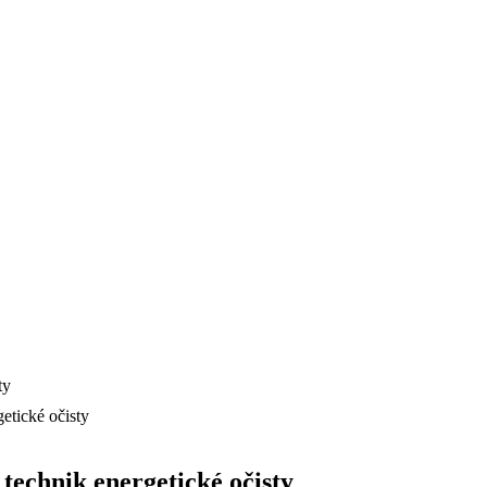
getické očisty
5 technik energetické očisty