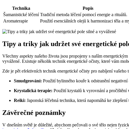
Technika
Popis
Šamanistické ⁤léčení
Tradiční metoda léčení pomocí energie a rituálů.
Aromaterapie
Použití esenciálních olejů k harmonizaci těla a my
Tipy a⁤ triky jak udržet své energetické pol
Všechny aspekty našeho​ života jsou propojeny s naším energetickým po
vyvážené. Existuje několik technik energetické očisty, ‌které vám moho
Zde je pět efektivních technik energetické očisty pro nabíjení vašeho ⁢t
Smudgeování:
Použití bylinného kouře k odstranění⁤ negativní e
Krystalická terapie:
Použití ⁤krystalů k vyrovnání a pročištění 
Reiki:
Japonská léčebná technika, která napomáhá ‍ke⁢ zlepšení t
Závěrečné poznámky
V dnešním světě je důležité, abychom⁤ pečovali o své tělo nejen fyzicky