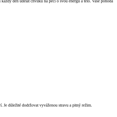
i každý den⁣ udělat chvilku na péči‌ o svou energii a tělo. Vaše pohoda
ví. Je důležité dodržovat vyváženou stravu a pitný režim.