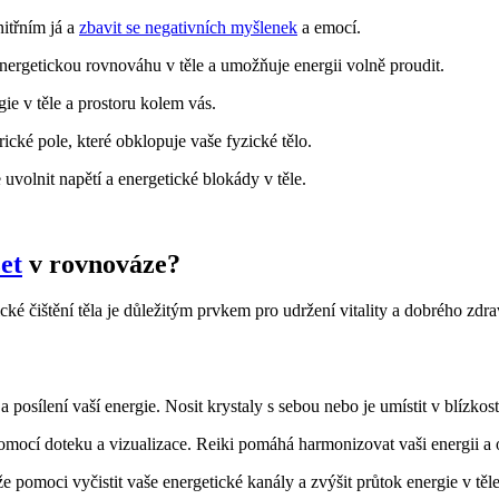
itřním já ‍a
zbavit se negativních myšlenek
a emocí.
nergetickou rovnováhu v těle a umožňuje energii volně proudit.
ie v ⁣těle a prostoru kolem vás.
rické pole, které obklopuje vaše ⁢fyzické tělo.
volnit napětí a energetické blokády v těle.
žet
v ⁣rovnováze?
cké čištění těla je důležitým prvkem pro udržení vitality a ⁢dobrého zdrav
 posílení vaší energie. Nosit krystaly s ‌sebou nebo je umístit v blízkosti
 pomocí doteku a vizualizace. Reiki pomáhá harmonizovat vaši energii a 
pomoci vyčistit vaše energetické kanály a zvýšit průtok energie v těle