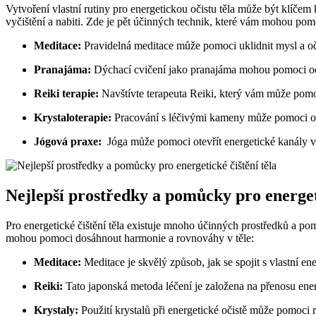
Vytvoření vlastní ‌rutiny pro energetickou očistu těla může být klíčem 
vyčištění a nabiti. Zde je pět účinných technik, které ​vám mohou pomo
Meditace:
Pravidelná​ meditace může pomoci uklidnit mysl a očis
Pranajáma:
Dýchací cvičení jako pranajáma mohou pomoci očisti
Reiki‌ terapie:
Navštívte terapeuta⁣ Reiki, který vám může pomoci
Krystaloterapie:
Pracování s ⁢léčivými kameny může pomoci odbo
Jógová⁤ praxe:
‍ Jóga‌ může pomoci otevřít energetické kanály v
Nejlepší prostředky a pomůcky pro energetic
Pro energetické čištění ‍těla existuje⁤ mnoho účinných prostředků a pomů
mohou pomoci dosáhnout harmonie a rovnováhy v těle:
Meditace:
Meditace je skvělý způsob, jak ‍se spojit s vlastní ene
Reiki:
Tato japonská ⁣metoda léčení ⁣je založena na přenosu ene
Krystaly:
Použití krystalů při energetické očistě může pomoci ro