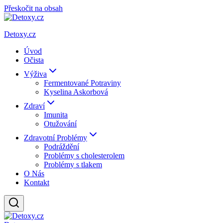
Přeskočit na obsah
Detoxy.cz
Úvod
Očista
Výživa
Fermentované Potraviny
Kyselina Askorbová
Zdraví
Imunita
Otužování
Zdravotní Problémy
Podráždění
Problémy s cholesterolem
Problémy s tlakem
O Nás
Kontakt