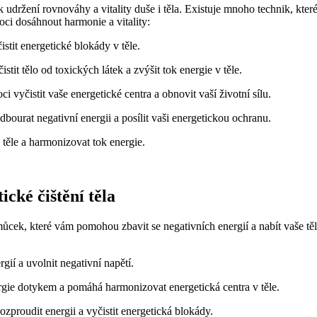
k udržení rovnováhy a vitality duše i těla. Existuje mnoho technik, které
ci dosáhnout harmonie a‍ vitality:
tit energetické blokády v‍ těle.
t tělo od⁢ toxických látek a zvýšit tok energie v těle.
 vyčistit vaše energetické centra a obnovit vaší životní sílu.
urat negativní energii a ⁣posílit vaši energetickou ochranu.
 těle a harmonizovat tok energie.
ké‌ čištění těla
cek, které ⁣vám pomohou⁢ zbavit ⁤se ‍negativních energií a nabít vaše těl
rgií a uvolnit negativní napětí.
rgie dotykem⁤ a pomáhá harmonizovat energetická centra v těle.
zproudit energii a vyčistit⁤ energetická blokády.