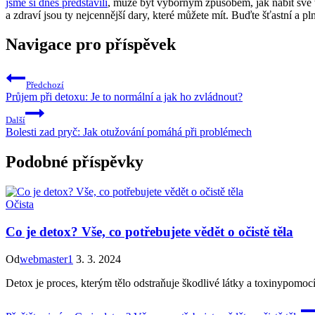
jsme si dnes představili
, ‍může⁢ být výborným způsobem, jak nabít své ​
a zdraví jsou⁣ ty nejcennější⁤ dary,‌ které můžete mít. Buďte šťastní a pl
Navigace pro příspěvek
Předchozí
Průjem při detoxu: Je to normální a jak ho zvládnout?
Další
Bolesti zad pryč: Jak otužování pomáhá při problémech
Podobné příspěvky
Očista
Co je detox? Vše, co potřebujete vědět o očistě těla
Od
webmaster1
3. 3. 2024
Detox je proces, kterým tělo odstraňuje škodlivé látky a toxinypomocí 