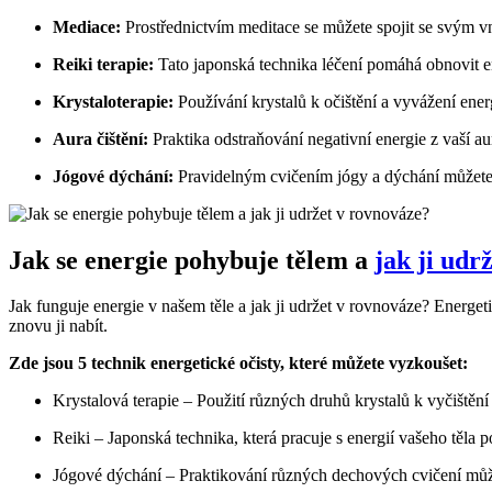
Mediace:
Prostřednictvím meditace se můžete spojit se svým vn
Reiki terapie:
Tato japonská technika léčení pomáhá obnovit ​e
Krystaloterapie:
Používání krystalů k ​očištění a vyvážení energ
Aura čištění:
Praktika odstraňování ⁤negativní energie⁢ z vaší au
Jógové dýchání:
Pravidelným cvičením jógy a dýchání můžete u
Jak se energie pohybuje tělem a
jak ji udr
Jak funguje energie v našem těle a jak ji ​udržet v rovnováze? Energeti
znovu ⁢ji nabít.
Zde⁤ jsou 5 ⁣technik​ energetické očisty,⁢ které můžete vyzkoušet:
Krystalová terapie – Použití různých druhů ⁣krystalů k vyčištění a
Reiki – Japonská technika, která pracuje s energií⁤ vašeho těla
Jógové dýchání – Praktikování různých dechových cvičení může 