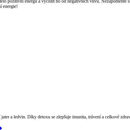
tělo​ pozitivní energií a vyčistit ho od negativních vlivů. Nezapomeňte s
ní energie!
jater a ledvin. Díky detoxu se zlepšuje imunita, trávení a celkové zdra