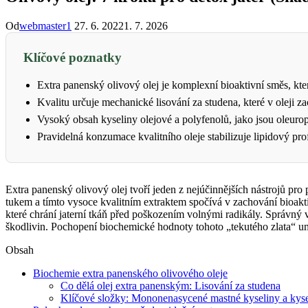
Od
webmaster1
27. 6. 2022
1. 7. 2026
Klíčové poznatky
Extra panenský olivový olej je komplexní bioaktivní směs, kter
Kvalitu určuje mechanické lisování za studena, které v oleji 
Vysoký obsah kyseliny olejové a polyfenolů, jako jsou oleuro
Pravidelná konzumace kvalitního oleje stabilizuje lipidový p
Extra panenský olivový olej tvoří jeden z nejúčinnějších nástrojů pro
tukem a tímto vysoce kvalitním extraktem spočívá v zachování bioakti
které chrání jaterní tkáň před poškozením volnými radikály. Správný
škodlivin. Pochopení biochemické hodnoty tohoto „tekutého zlata“ umo
Obsah
Biochemie extra panenského olivového oleje
Co dělá olej extra panenským: Lisování za studena
Klíčové složky: Mononenasycené mastné kyseliny a kyse