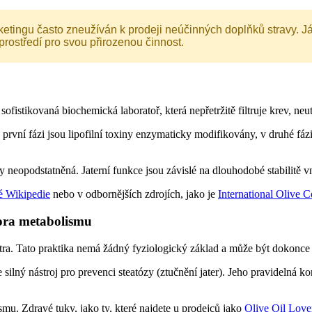
ketingu často zneužíván k prodeji neúčinných doplňků stravy. Já
prostředí pro svou přirozenou činnost.
fistikovaná biochemická laboratoř, která nepřetržitě filtruje krev, neu
 první fázi jsou lipofilní toxiny enzymaticky modifikovány, v druhé fá
y neopodstatněná. Jaterní funkce jsou závislé na dlouhodobé stabilitě vn
é Wikipedie
nebo v odbornějších zdrojích, jako je
International Olive C
pora metabolismu
átra. Tato praktika nemá žádný fyziologický základ a může být dokonce 
je silný nástroj pro prevenci steatózy (ztučnění jater). Jeho pravideln
smu. Zdravé tuky, jako ty, které najdete u prodejců jako
Olive Oil Love