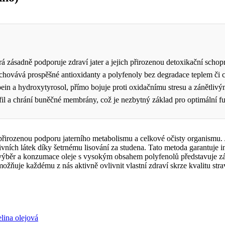
á zásadně podporuje zdraví jater a jejich přirozenou detoxikační schop
zachovává prospěšné antioxidanty a polyfenoly bez degradace teplem či 
pein a hydroxytyrosol, přímo bojuje proti oxidačnímu stresu a zánětli
rofil a chrání buněčné membrány, což je nezbytný základ pro optimální 
 přirozenou podporu jaterního metabolismu a celkové očisty organismu. 
vních látek díky šetrnému lisování za studena. Tato metoda garantuje 
 výběr a konzumace oleje s vysokým obsahem polyfenolů představuje zák
žňuje každému z nás aktivně ovlivnit vlastní zdraví skrze kvalitu stra
lina olejová