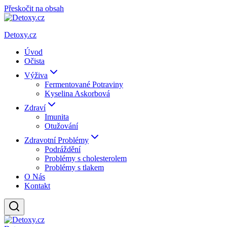
Přeskočit na obsah
Detoxy.cz
Úvod
Očista
Výživa
Fermentované Potraviny
Kyselina Askorbová
Zdraví
Imunita
Otužování
Zdravotní Problémy
Podráždění
Problémy s cholesterolem
Problémy s tlakem
O Nás
Kontakt