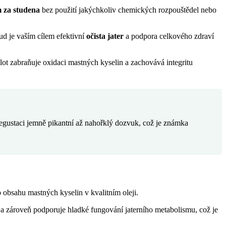
m za studena
bez použití jakýchkoliv chemických rozpouštědel nebo
kud je vaším cílem efektivní
očista jater
a podpora celkového zdraví
lot zabraňuje oxidaci mastných kyselin a zachovává integritu
 degustaci jemně pikantní až nahořklý dozvuk, což je známka
obsahu mastných kyselin v kvalitním oleji.
u a zároveň podporuje hladké fungování jaterního metabolismu, což je