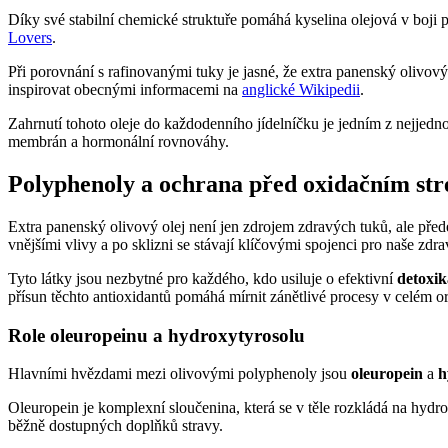
Díky své stabilní chemické struktuře pomáhá kyselina olejová v boji 
Lovers
.
Při porovnání s rafinovanými tuky je jasné, že extra panenský olivo
inspirovat obecnými informacemi na
anglické Wikipedii
.
Zahrnutí tohoto oleje do každodenního jídelníčku je jedním z nejjedno
membrán a hormonální rovnováhy.
Polyphenoly a ochrana před oxidačním st
Extra panenský olivový olej není jen zdrojem zdravých tuků, ale před
vnějšími vlivy a po sklizni se stávají klíčovými spojenci pro naše zdra
Tyto látky jsou nezbytné pro každého, kdo usiluje o efektivní
detoxik
přísun těchto antioxidantů pomáhá mírnit zánětlivé procesy v celém o
Role oleuropeinu a hydroxytyrosolu
Hlavními hvězdami mezi olivovými polyphenoly jsou
oleuropein
a
h
Oleuropein je komplexní sloučenina, která se v těle rozkládá na hydro
běžně dostupných doplňků stravy.