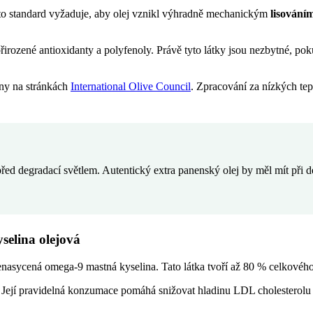
o standard vyžaduje, aby olej vznikl výhradně mechanickým
lisování
přirozené antioxidanty a polyfenoly. Právě tyto látky jsou nezbytné, po
ány na stránkách
International Olive Council
. Zpracování za nízkých tep
 před degradací světlem. Autentický extra panenský olej by měl mít při
selina olejová
nasycená omega-9 mastná kyselina. Tato látka tvoří až 80 % celkového 
vi. Její pravidelná konzumace pomáhá snižovat hladinu LDL cholesterol