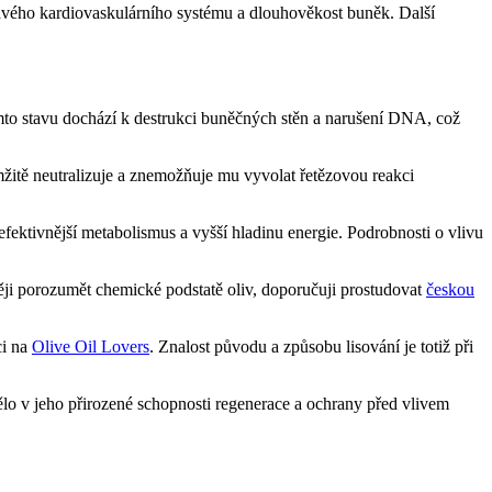
dravého kardiovaskulárního systému a dlouhověkost buněk. Další
omto stavu dochází k destrukci buněčných stěn a narušení DNA, což
mžitě neutralizuje a znemožňuje mu vyvolat řetězovou reakci
efektivnější metabolismus a vyšší hladinu energie. Podrobnosti o vlivu
běji porozumět chemické podstatě oliv, doporučuji prostudovat
českou
ci na
Olive Oil Lovers
. Znalost původu a způsobu lisování je totiž při
ělo v jeho přirozené schopnosti regenerace a ochrany před vlivem