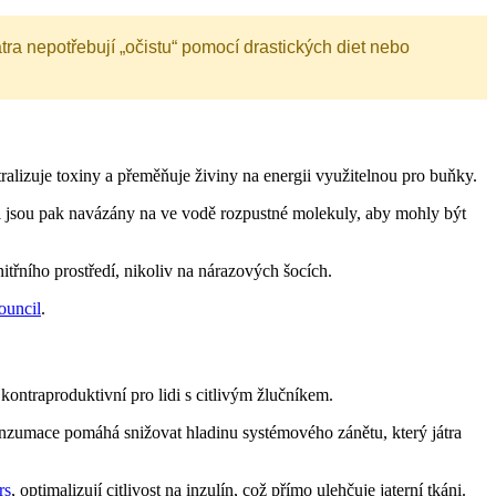
tra nepotřebují „očistu“ pomocí drastických diet nebo
tralizuje toxiny a přeměňuje živiny na energii využitelnou pro buňky.
zi jsou pak navázány na ve vodě rozpustné molekuly, aby mohly být
itřního prostředí, nikoliv na nárazových šocích.
ouncil
.
kontraproduktivní pro lidi s citlivým žlučníkem.
á konzumace pomáhá snižovat hladinu systémového zánětu, který játra
rs
, optimalizují citlivost na inzulín, což přímo ulehčuje jaterní tkáni.