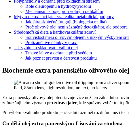
Polyphenoly a ochrana před oxidačním stresem
Role oleuropeinu a hydroxytyrosolu
Mechanismus boje proti volným radikálům
Mýty o detoxikaci jater vs. realita metabolické podpory
Jak játra skutečně fungují (biologická realita)
Proč olivový olej není zázračný detoxikátor, ale podpor
Středomořská dieta a kardiovaskulární zdraví
Souvislost mezi olivovým olejem a nízkým výskytem srd
Protizánětlivé účinky v praxi
Jak vybírat a skladovat kvalitní olej
Tmavé lahve a ochrana před světlem
Jak poznat pravost a čerstvost produktu
Biochemie extra panenského olivového ole
Extra panenský olivový olej představuje více než jen základní surovin
zdůrazňuji jeho význam pro
zdraví jater
, kde správný výběr tuků př
Při výběru kvalitního produktu je zásadní rozumět rozdílům mezi tech
Co dělá olej extra panenským: Lisování za studena