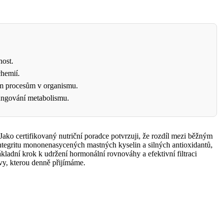
nost.
chemií.
vým procesům v organismu.
fungování metabolismu.
Jako certifikovaný nutriční poradce potvrzuji, že rozdíl mezi běžným
integritu mononenasycených mastných kyselin a silných antioxidantů,
ladní krok k udržení hormonální rovnováhy a efektivní filtraci
vy, kterou denně přijímáme.