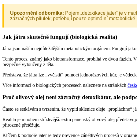
Upozornění odborníka:
Pojem „detoxikace jater“ je v mar
zázračných pilulek; potřebují pouze optimální metabolické 
Jak játra skutečně fungují (biologická realita)
Játra jsou naším nejdůležitějším metabolickým orgánem. Fungují jako so
Tento proces, známý jako biotransformace, probíhá ve dvou fázích. V
bezpečně vyloučeny z těla.
Představa, že játra lze „vyčistit“ pomocí jednorázových kúr, je vědeck
Více informací o biologických procesech naleznete na stránkách
česk
Proč olivový olej není zázračný detoxikátor, ale pod
Často se setkávám s tvrzením, že vypití sklenice oleje „propláchne“ j
Realita je mnohem střízlivější: extra panenský olivový olej představu
přirozeně přetěžuje.
Klíčem k podpoře jater je tedy prevence zánětlivých procesů v organi