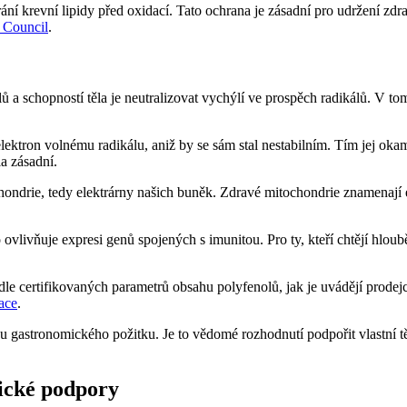
hrání krevní lipidy před oxidací. Tato ochrana je zásadní pro udržení z
e Council
.
 a schopností těla je neutralizovat vychýlí ve prospěch radikálů. V t
ektron volnému radikálu, aniž by se sám stal nestabilním. Tím jej oka
la zásadní.
chondrie, tedy elektrárny našich buněk. Zdravé mitochondrie znamenají 
vlivňuje expresi genů spojených s imunitou. Pro ty, kteří chtějí hlou
le certifikovaných parametrů obsahu polyfenolů, jak je uvádějí prodej
ace
.
u gastronomického požitku. Je to vědomé rozhodnutí podpořit vlastní t
lické podpory