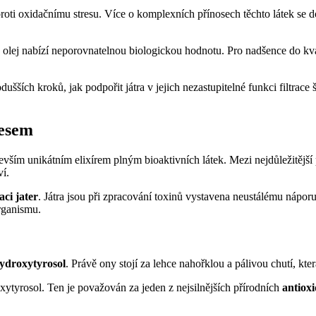
proti oxidačnímu stresu. Více o komplexních přínosech těchto látek se
vý olej nabízí neporovnatelnou biologickou hodnotu. Pro nadšence do k
dušších kroků, jak podpořit játra v jejich nezastupitelné funkci filtra
resem
evším unikátním elixírem plným bioaktivních látek. Mezi nejdůležitější 
ví.
aci jater
. Játra jsou při zpracování toxinů vystavena neustálému nápor
rganismu.
ydroxytyrosol
. Právě ony stojí za lehce nahořklou a pálivou chutí, kter
xytyrosol. Ten je považován za jeden z nejsilnějších přírodních
antiox