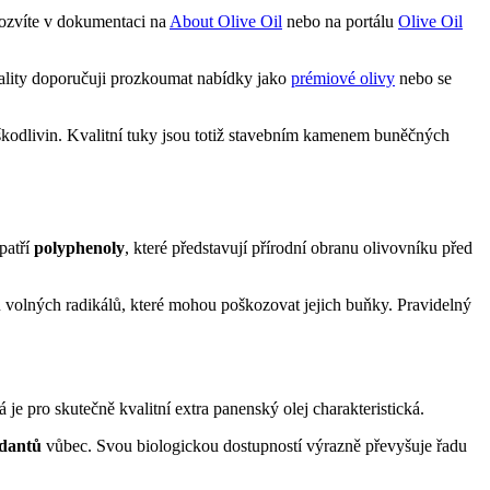
 dozvíte v dokumentaci na
About Olive Oil
nebo na portálu
Olive Oil
vality doporučuji prozkoumat nabídky jako
prémiové olivy
nebo se
ce škodlivin. Kvalitní tuky jsou totiž stavebním kamenem buněčných
patří
polyphenoly
, které představují přírodní obranu olivovníku před
u volných radikálů, které mohou poškozovat jejich buňky. Pravidelný
á je pro skutečně kvalitní extra panenský olej charakteristická.
idantů
vůbec. Svou biologickou dostupností výrazně převyšuje řadu