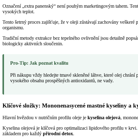
Označení „extra panenský“ není pouhým marketingovým tahem. Tent
vysokých teplot.
Tento šetrný proces zajišťuje, že v oleji zůstávají zachovány veškeré 
organismu.
Tradiční metody extrakce bez tepelného ovlivnění jsou detailně pops
biologicky aktivních sloučenin.
Pro-Tip: Jak poznat kvalitu
Při nákupu vždy hledejte tmavé skleněné láhve, které olej chrání
vysokého obsahu prospěšných antioxidantů, ne vady.
Klíčové složky: Mononenasycené mastné kyseliny a ky
Hlavní hvězdou v nutričním profilu oleje je
kyselina olejová
, monone
Kyselina olejová je klíčová pro optimalizaci lipidového profilu v kr
základem pro každý
přírodní detox
.