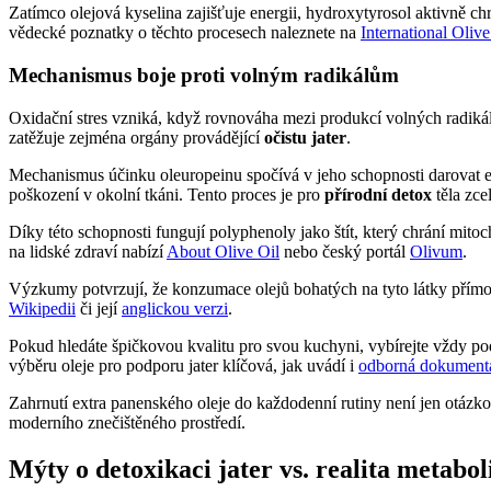
Zatímco olejová kyselina zajišťuje energii, hydroxytyrosol aktivně c
vědecké poznatky o těchto procesech naleznete na
International Oliv
Mechanismus boje proti volným radikálům
Oxidační stres vzniká, když rovnováha mezi produkcí volných radikálů
zatěžuje zejména orgány provádějící
očistu jater
.
Mechanismus účinku oleuropeinu spočívá v jeho schopnosti darovat el
poškození v okolní tkáni. Tento proces je pro
přírodní detox
těla zce
Díky této schopnosti fungují polyphenoly jako štít, který chrání mito
na lidské zdraví nabízí
About Olive Oil
nebo český portál
Olivum
.
Výzkumy potvrzují, že konzumace olejů bohatých na tyto látky přímo o
Wikipedii
či její
anglickou verzi
.
Pokud hledáte špičkovou kvalitu pro svou kuchyni, vybírejte vždy pod
výběru oleje pro podporu jater klíčová, jak uvádí i
odborná dokument
Zahrnutí extra panenského oleje do každodenní rutiny není jen otázko
moderního znečištěného prostředí.
Mýty o detoxikaci jater vs. realita metabo