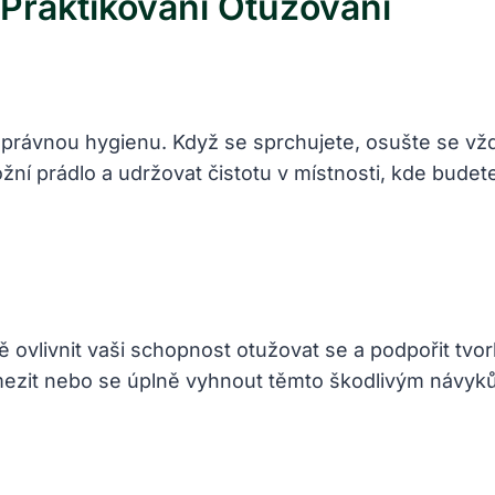
 Praktikování Otužování
na správnou hygienu. ⁢Když se sprchujete, osušte se v
ní prádlo a udržovat čistotu‌ v místnosti, kde budete c
livnit vaši schopnost otužovat se a ‌podpořit tvorbu
omezit nebo se úplně vyhnout těmto škodlivým návyků