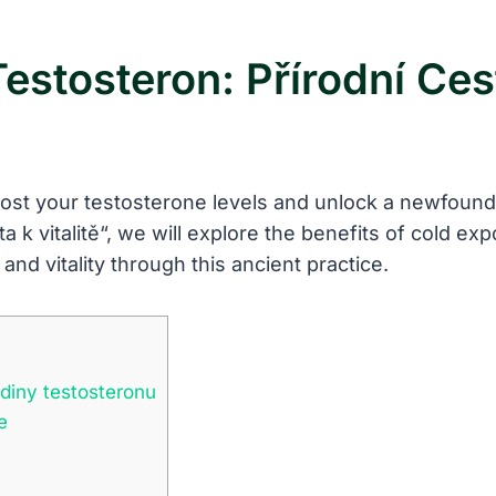
estosteron: Přírodní Cest
st your testosterone levels and unlock a newfound sen
 ‌k vitalitě“, we ‍will explore the benefits of​ cold e
nd‍ vitality through this ancient ‌practice.
adiny testosteronu
e