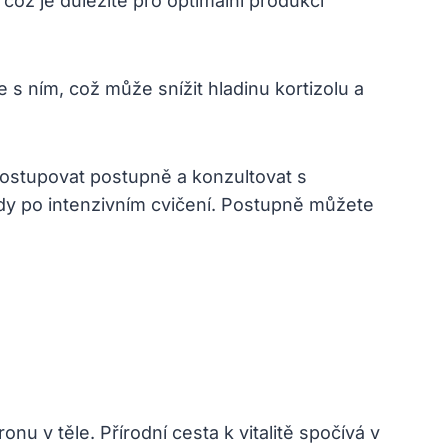
což je důležité ⁣pro optimální produkci
 ⁣s ním, což může snížit hladinu kortizolu a
 postupovat postupně a konzultovat s
dy po intenzivním cvičení. Postupně můžete
onu v těle. Přírodní cesta k vitalitě spočívá v