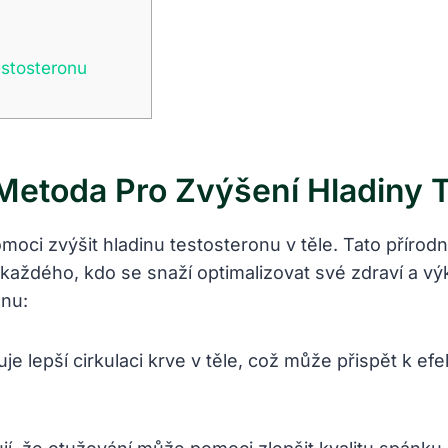
estosteronu
 Metoda Pro Zvýšení Hladiny 
ci zvýšit hladinu testosteronu v těle. Tato přírodní 
aždého, kdo⁢ se ​snaží optimalizovat své zdraví ⁤a výk
onu:
 lepší cirkulaci krve v⁢ těle, což může přispět k efek