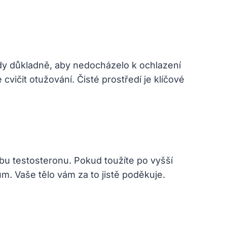
ždy důkladně, aby ‍nedocházelo k ochlazení
vičit otužování. Čisté prostředí je ⁤klíčové
 testosteronu. ​Pokud toužíte po ⁢vyšší​
m. Vaše tělo vám za to jistě poděkuje.