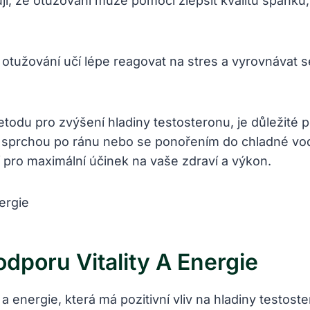
í, že⁤ otužování může pomoci⁤ zlepšit kvalitu spánku, 
 otužování učí lépe reagovat na stres a⁢ vyrovnávat se
metodu pro zvýšení hladiny‌ testosteronu, je důležité
 sprchou po ránu nebo ⁣se ponořením do chladné vo
 pro maximální účinek na ⁤vaše zdraví a výkon.
odporu Vitality A ‌energie
a energie, ​která má pozitivní vliv na hladiny testoster