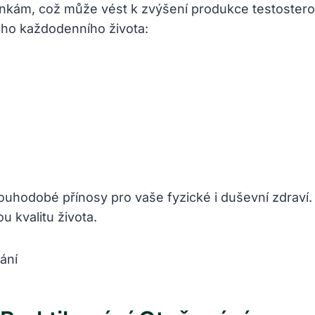
kám, ⁤což může vést k zvýšení produkce testosteronu
vého každodenního života:
louhodobé přínosy pro vaše fyzické i ​duševní zdraví
ou kvalitu života.