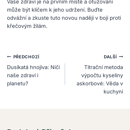
Vaše zdraví je na prvním místě a otužování
může být klíčem k jeho udržení. Buďte
odvážní a zkuste tuto novou naději v boji proti
křečovým žilám.
Navigace
PŘEDCHOZÍ
DALŠÍ
Pro
Dusíkatá hnojiva: Ničí
Titrační metoda
naše zdraví i
výpočtu kyseliny
Příspěvek
planetu?
askorbové: Věda v
kuchyni