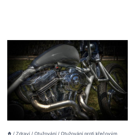
/
Zdraví
/
Otužování
/
Otužování proti křečovým