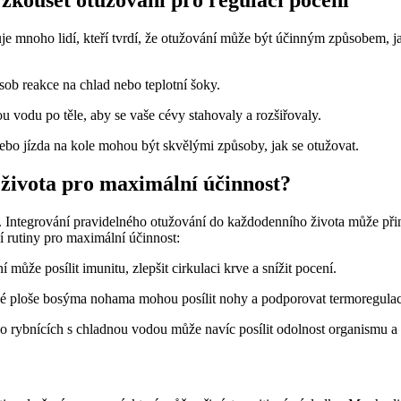
je mnoho lidí, kteří tvrdí, že otužování může být účinným způsobem, ja
sob reakce na chlad nebo teplotní šoky.
ou vodu po těle, aby se vaše cévy stahovaly a rozšiřovaly.
nebo jízda na kole mohou být skvělými způsoby, jak se otužovat.
 života pro maximální účinnost?
ntegrování pravidelného otužování do každodenního života může přiné
í rutiny pro maximální účinnost:
 může posílit imunitu, zlepšit cirkulaci krve a snížit pocení.
é ploše bosýma nohama mohou posílit nohy a podporovat termoregulaci
o rybnících s chladnou vodou může navíc posílit odolnost organismu a s