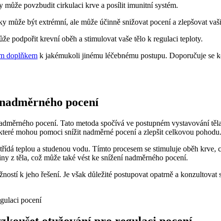
 může povzbudit cirkulaci krve a posílit imunitní systém.
y může být extrémní, ale může účinně snižovat pocení a zlepšovat vaši 
 podpořit krevní oběh a stimulovat vaše tělo k regulaci teploty.
ým doplňkem
k jakémukoli jinému léčebnému postupu. Doporučuje se k
u nadměrného pocení
e nadměrného pocení. Tato metoda spočívá ve postupném vystavování těl
 které mohou pomoci snížit nadměrné pocení a zlepšit celkovou pohodu
třídá teplou a studenou vodu. Tímto procesem se stimuluje oběh krve, co
iny z těla, což může také vést ke snížení nadměrného pocení.
stí k jeho řešení. Je však důležité postupovat opatrně a konzultovat 
vyzkoušet otužování pro regulaci pocení