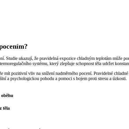
 pocením?
 Studie ukazují, že pravidelná expozice chladným teplotám může pomoci
rmoregulačního systému, který zlepšuje schopnost těla udržet konstant
že mít pozitivní vliv na snížení nadměrného pocení. Pravidelné chladn
ální a psychologickou pohodu a pomoci s bojem proti stresu a úzkosti.
o oběhu
z těla