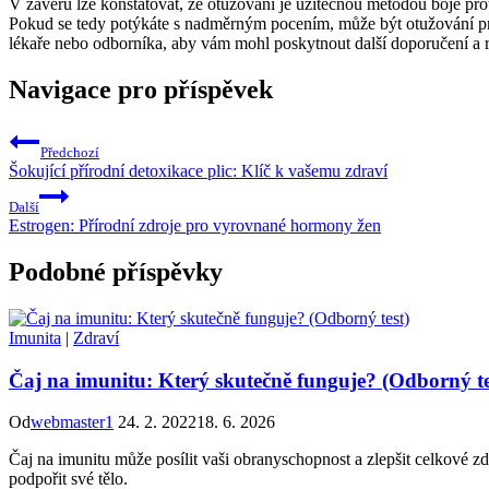
V závěru lze konstatovat, že otužování je užitečnou metodou boje proti
Pokud se tedy potýkáte s nadměrným pocením, může být otužování pro
lékaře nebo odborníka, aby vám mohl poskytnout další doporučení a r
Navigace pro příspěvek
Předchozí
Šokující přírodní detoxikace plic: Klíč k vašemu zdraví
Další
Estrogen: Přírodní zdroje pro vyrovnané hormony žen
Podobné příspěvky
Imunita
|
Zdraví
Čaj na imunitu: Který skutečně funguje? (Odborný te
Od
webmaster1
24. 2. 2022
18. 6. 2026
Čaj na imunitu může posílit vaši obranyschopnost a zlepšit celkové zd
podpořit své tělo.