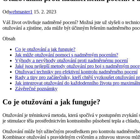
Od
webmaster1
15. 2. 2023
Váš život ovlivňuje nadměrné pocení? Možná jste už slyšeli o techni
otužování a zjistíme, zda může být účinným řešením nadměrného poce
Obsah
Co je otužování a jak funguje?
Jak může otužování pomoci s nadměrným pocením?
Výhody a nevýhody otužování proti nadměrnému pocení
Jaké jsou nejlepší metody otužování pro boj s nadměrným poc
Otužovací techniky pro efektivní kontrolu nadměrného pocení
Rady a tipy pro začátečníky, kteří chtějí vyzkoušet otužování p
Jak integrovat otužování do každodenního života pro maximáln
Závěrečné poznámky
Co je otužování a jak funguje?
Otužování je tréninková metoda, která spočívá v postupném zvykání 
je stimulace těla prostřednictvím kontrastního působení tepla a chladu
Otužování může být užitečným prostředkem pro kontrolu nadměrného p
Kombinace otužování s pravidelným cvičením a zdravou stravou může