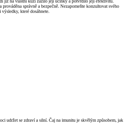
ž na vlastní kůži zažilo její účinky a potvrdilo její efektivitu.
oda prováděna správně a bezpečně. Nezapomeňte konzultovat svého
 výsledky, které dosáhnete.
ci udržet se zdraví a silní. Čaj na imunitu je skvělým způsobem, jak