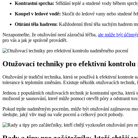
Kontrastní sprcha:
Střídání teplé a studené vody během sprchy
Koupel v ledové vodě:
Skočit do ledové vany nebo studené řek
Otírání těla hadrem:
Každodenní tření těla suchým hadrem může
Nezapomeňte, že otužování není zázračná léčba,
ale může být účinn
pro vás a jak je správně provádět.
Otužovací techniky pro efektivní kontrol
Otužování je tradiční technika, která se používá k efektivní kontrol
tolerance k teplotním změnám. Existuje několik otužovacích technik,
Jednou z populárních otužovacích technik je kontrastní sprcha, která s
možností je saunování, které může pomoci otevřít póry a odstranit tox
Pokud trpíte nadměrným pocením, může být otužování zajímavou možno
sledujte, jaký vliv mají na vaše pocení a celkový pocit pohody.
Rady a tipy pro začátečníky, kteří chtějí 