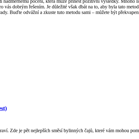
 nadměrnému pocení, která může přinést pozitivní výsledky. Mnoho lidí ji
 vás dobrým řešením. Je důležité však dbát na to, aby byla tato met
ady. Buďte odvážní a zkuste tuto metodu sami – můžete být překvapeni
st)
raví. Zde je pět nejlepších směsí bylinných čajů, které vám mohou pomo