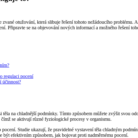
ce zvané otužování, která slibuje řešení tohoto nežádoucího problému.
ní. Připravte se na objevování nových informací a možného řešení toh
ením?
ro regulaci pocení
í účinnost?
si těla na chladnější podmínky. Tímto způsobem můžete zvýšit svou od
, čímž se aktivují různé fyziologické procesy v organismu.
ocení. Studie ukazují, že pravidelné vystavení těla chladným podmínk
 být efektivním způsobem, jak bojovat proti nadměrnému pocení.