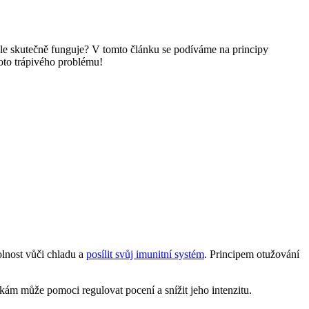
 Ale skutečně funguje? V tomto článku se podíváme na principy
oto trápivého problému!
olnost vůči chladu a
posílit svůj imunitní systém
. Principem otužování
ám může pomoci regulovat pocení a snížit jeho intenzitu.