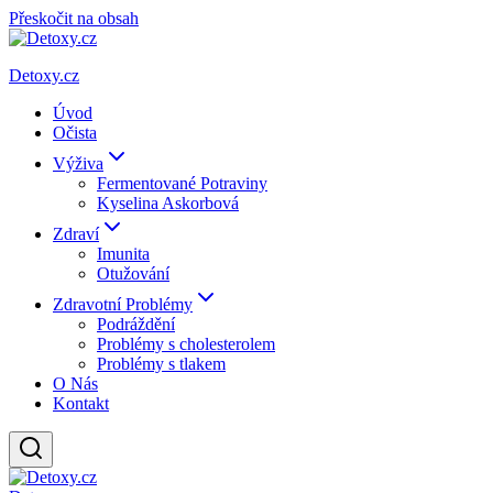
Přeskočit na obsah
Detoxy.cz
Úvod
Očista
Výživa
Fermentované Potraviny
Kyselina Askorbová
Zdraví
Imunita
Otužování
Zdravotní Problémy
Podráždění
Problémy s cholesterolem
Problémy s tlakem
O Nás
Kontakt