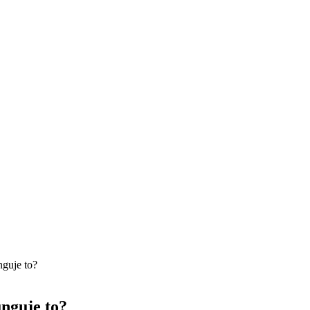
guje to?
nguje to?