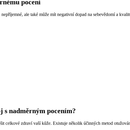
ěrnému pocení
nepříjemné, ale také může mít negativní dopad na sebevědomí a kvalitu
boj s nadměrným pocením?
it celkové zdraví vaší kůže. Existuje několik účinných metod otužován