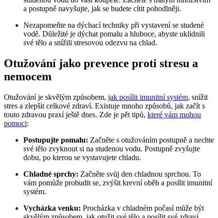
a postupně navyšujte, jak se budete cítit pohodlněji.
Nezapomeňte na dýchací techniky při vystavení se studené
vodě. Důležité je dýchat pomalu a hluboce, abyste uklidnili
své tělo a snížili stresovou odezvu na chlad.
Otužování jako prevence proti stresu a
nemocem
Otužování je skvělým způsobem,
jak posílit imunitní systém
, snížit
stres a zlepšit celkové zdraví. Existuje mnoho způsobů, jak začít s
touto zdravou praxí ještě dnes. Zde je pět tipů,
které vám mohou
pomoci
:
Postupujte pomalu:
Začněte s otužováním postupně a nechte
své tělo zvyknout si na studenou vodu. Postupně zvyšujte
dobu, po kterou se vystavujete chladu.
Chladné sprchy:
Začněte svůj den chladnou sprchou. To
vám pomůže probudit se, zvýšit krevní oběh a posílit imunitní
systém.
Vycházka venku:
Procházka v chladném počasí může být
skvělým způsobem, jak otužit své tělo a posílit své zdraví.