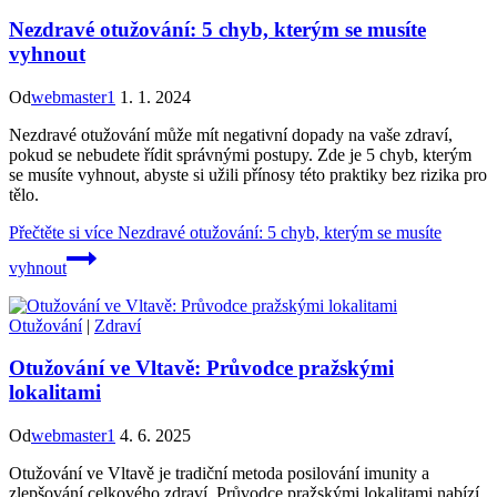
Nezdravé otužování: 5 chyb, kterým se musíte
vyhnout
Od
webmaster1
1. 1. 2024
Nezdravé otužování může mít negativní dopady na vaše zdraví,
pokud se nebudete řídit správnými postupy. Zde je 5 chyb, kterým
se musíte vyhnout, abyste si užili přínosy této praktiky bez rizika pro
tělo.
Přečtěte si více
Nezdravé otužování: 5 chyb, kterým se musíte
vyhnout
Otužování
|
Zdraví
Otužování ve Vltavě: Průvodce pražskými
lokalitami
Od
webmaster1
4. 6. 2025
Otužování ve Vltavě je tradiční metoda posilování imunity a
zlepšování celkového zdraví. Průvodce pražskými lokalitami nabízí