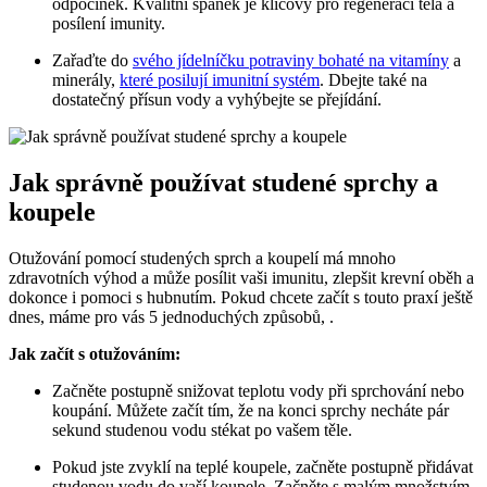
odpočinek. Kvalitní spánek je klíčový pro regeneraci těla a
posílení imunity.
Zařaďte do
svého jídelníčku potraviny bohaté na vitamíny
a
minerály,
které posilují imunitní systém
. Dbejte také na
dostatečný přísun vody a vyhýbejte se přejídání.
Jak správně používat studené sprchy a
koupele
Otužování pomocí studených sprch a koupelí má mnoho
zdravotních výhod a může posílit vaši imunitu, zlepšit krevní oběh a
dokonce i pomoci s hubnutím. Pokud chcete začít s touto praxí ještě
dnes, máme pro vás 5 jednoduchých způsobů, .
Jak začít s otužováním:
Začněte postupně snižovat teplotu vody při sprchování nebo
koupání. Můžete začít tím, že na konci sprchy necháte pár
sekund studenou vodu stékat po vašem těle.
Pokud jste zvyklí na teplé koupele, začněte postupně přidávat
studenou vodu do vaší koupele. Začněte s malým množstvím