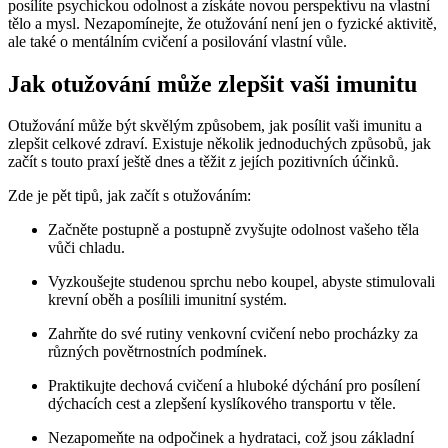
posílíte psychickou odolnost a získáte novou perspektivu na vlastní
tělo a mysl. Nezapomínejte, že otužování není jen o fyzické aktivitě,
ale také o mentálním cvičení a posilování vlastní vůle.
Jak otužování může zlepšit vaši imunitu
Otužování může být skvělým způsobem, jak posílit vaši imunitu a
zlepšit celkové zdraví. Existuje několik jednoduchých způsobů, jak
začít s touto praxí ještě dnes a těžit z jejích pozitivních účinků.
Zde je pět tipů, jak začít s otužováním:
Začněte postupně a postupně zvyšujte odolnost vašeho těla
vůči chladu.
Vyzkoušejte studenou sprchu nebo koupel, abyste stimulovali
krevní oběh a posílili imunitní systém.
Zahrňte do své rutiny venkovní cvičení nebo procházky za
různých povětrnostních podmínek.
Praktikujte dechová cvičení a hluboké dýchání pro posílení
dýchacích cest a zlepšení kyslíkového transportu v těle.
Nezapomeňte na odpočinek a hydrataci, což jsou základní