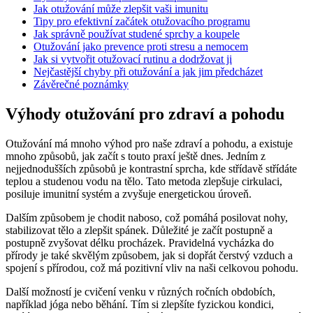
Jak otužování může zlepšit vaši imunitu
Tipy pro efektivní začátek otužovacího programu
Jak správně používat studené sprchy a koupele
Otužování jako prevence proti stresu a nemocem
Jak si vytvořit otužovací rutinu a dodržovat ji
Nejčastější chyby při otužování a jak jim předcházet
Závěrečné poznámky
Výhody otužování pro zdraví a pohodu
Otužování má mnoho výhod pro naše zdraví a pohodu, a existuje
mnoho způsobů, jak začít s touto praxí ještě dnes. Jedním z
nejjednodušších způsobů je kontrastní sprcha, kde střídavě střídáte
teplou a studenou vodu na tělo. Tato metoda zlepšuje cirkulaci,
posiluje imunitní systém a zvyšuje energetickou úroveň.
Dalším způsobem je chodit naboso, což pomáhá posilovat nohy,
stabilizovat tělo a zlepšit spánek. Důležité je začít postupně a
postupně zvyšovat délku procházek. Pravidelná vycházka do
přírody je také skvělým způsobem, jak si dopřát čerstvý vzduch a
spojení s přírodou, což má pozitivní vliv na naši celkovou pohodu.
Další možností je cvičení venku v různých ročních obdobích,
například jóga nebo běhání. Tím si zlepšíte fyzickou kondici,