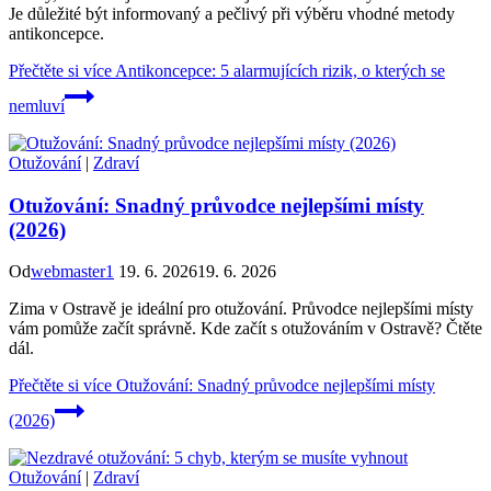
Je důležité být informovaný a pečlivý při výběru vhodné metody
antikoncepce.
Přečtěte si více
Antikoncepce: 5 alarmujících rizik, o kterých se
nemluví
Otužování
|
Zdraví
Otužování: Snadný průvodce nejlepšími místy
(2026)
Od
webmaster1
19. 6. 2026
19. 6. 2026
Zima v Ostravě je ideální pro otužování. Průvodce nejlepšími místy
vám pomůže začít správně. Kde začít s otužováním v Ostravě? Čtěte
dál.
Přečtěte si více
Otužování: Snadný průvodce nejlepšími místy
(2026)
Otužování
|
Zdraví