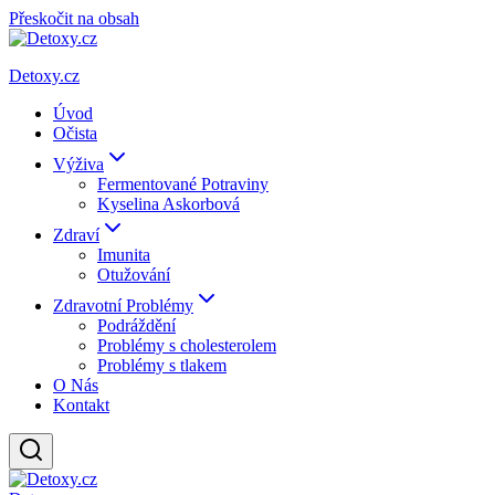
Přeskočit na obsah
Detoxy.cz
Úvod
Očista
Výživa
Fermentované Potraviny
Kyselina Askorbová
Zdraví
Imunita
Otužování
Zdravotní Problémy
Podráždění
Problémy s cholesterolem
Problémy s tlakem
O Nás
Kontakt