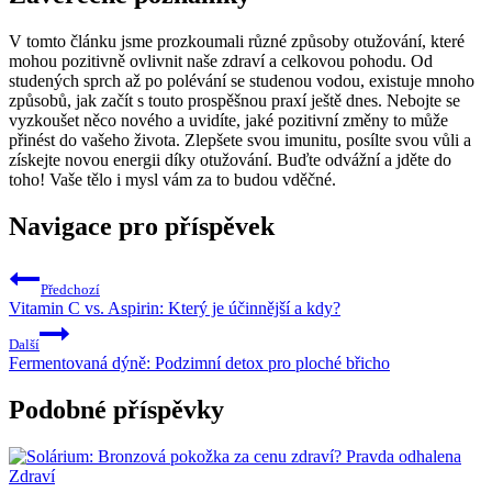
V tomto článku jsme prozkoumali různé způsoby otužování, které
mohou pozitivně ovlivnit naše zdraví a celkovou pohodu. Od
studených sprch až po polévání se studenou vodou, existuje mnoho
způsobů, jak začít s touto prospěšnou praxí ještě dnes. Nebojte se
vyzkoušet něco nového a uvidíte, jaké pozitivní změny to může
přinést do vašeho života. Zlepšete svou imunitu, posílte svou vůli a
získejte novou energii díky otužování. Buďte odvážní a jděte do
toho! Vaše tělo i mysl vám za to budou vděčné.
Navigace pro příspěvek
Předchozí
Vitamin C vs. Aspirin: Který je účinnější a kdy?
Další
Fermentovaná dýně: Podzimní detox pro ploché břicho
Podobné příspěvky
Zdraví