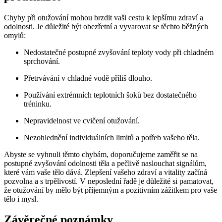
Chyby při otužování mohou brzdit vaši cestu k lepšímu zdraví a
odolnosti. Je důležité být obezřetní a vyvarovat se těchto běžných
omylů:
Nedostatečné postupné zvyšování teploty vody při chladném
sprchování.
Přetrvávání v chladné vodě příliš dlouho.
Používání extrémních teplotních šoků bez dostatečného
tréninku.
Nepravidelnost ve cvičení otužování.
Nezohlednění individuálních limitů a potřeb vašeho těla.
Abyste se vyhnuli těmto chybám, doporučujeme zaměřit se na
postupné zvyšování odolnosti těla a pečlivě naslouchat signálům,
které vám vaše tělo dává. Zlepšení vašeho zdraví a vitality začíná
pozvolna a s trpělivostí. V neposlední řadě je důležité si pamatovat,
že otužování by mělo být příjemným a pozitivním zážitkem pro vaše
tělo i mysl.
Závěrečné poznámky