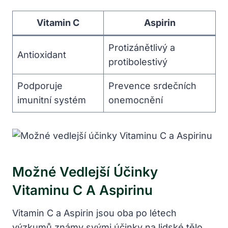
Vitamin C
Aspirin
Protizánětlivý a
Antioxidant
protibolestivý
Podporuje
Prevence srdečních
imunitní systém
onemocnění
Možné Vedlejší Účinky
Vitaminu C A Aspirinu
Vitamin C a Aspirin jsou oba po létech
výzkumů známy svými účinky na lidské tělo.