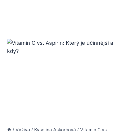
/
Výživa
/
Kyselina Askorbová
/
Vitamin C vs.