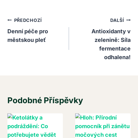
Navigace
PŘEDCHOZÍ
DALŠÍ
Pro
Denní péče pro
Antioxidanty v
městskou pleť
zelenině: Síla
Příspěvek
fermentace
odhalena!
Podobné Příspěvky