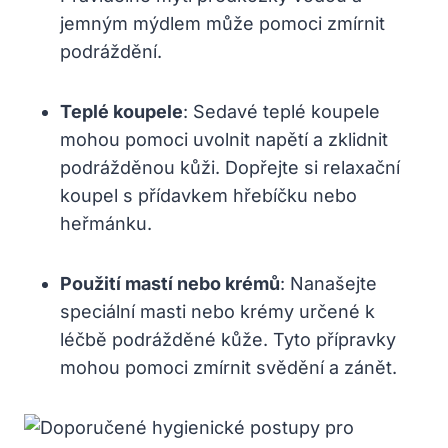
jemným mýdlem‌ může ‍pomoci zmírnit
podráždění.
Teplé koupele
: Sedavé teplé⁢ koupele
mohou⁤ pomoci⁣ uvolnit ‌napětí a zklidnit‌
podrážděnou ⁤kůži.‍ Dopřejte si relaxační‍
koupel s přídavkem hřebíčku nebo
heřmánku.
Použití ‌mastí nebo krémů
: Nanašejte⁣
speciální masti nebo ‌krémy určené k⁤
léčbě podrážděné‍ kůže. Tyto přípravky
mohou⁣ pomoci zmírnit svědění a zánět.