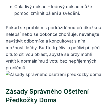
Chladivý obklad – ledový obklad může
‌pomoci zmírnit⁤ pálení ​a‍ svědění.
Pokud se problém s podrážděnou předkožkou
nelepší ⁢nebo ‌se⁣ dokonce zhoršuje,‌ neváhejte
navštívit odborníka a konzultovat s ním⁤
možnosti léčby. Buďte trpěliví ⁢a‍ pečliví při péči
⁤o ⁣tuto ​citlivou⁣ oblast, abyste ​se brzy ⁤mohli
vrátit⁢ k normálnímu životu bez nepříjemných
problémů.
Zásady Správného‍ Ošetření
Předkožky Doma