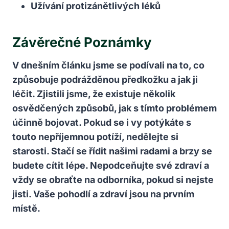
Užívání protizánětlivých ‍léků
Závěrečné Poznámky
V dnešním‍ článku jsme se podívali⁤ na to, co
způsobuje podrážděnou⁢ předkožku a jak ji
léčit. Zjistili jsme, že existuje několik ​
osvědčených ​způsobů, jak ‌s tímto problémem
‌účinně bojovat. Pokud se i vy‍ potýkáte s
touto nepříjemnou potíží, nedělejte‍ si⁤
starosti. Stačí se⁤ řídit našimi radami a brzy⁤ se⁤
budete cítit ⁤lépe. Nepodceňujte své ‌zdraví a
⁤vždy se obraťte‌ na odborníka, pokud si ⁣nejste
jisti. Vaše ​pohodlí a ​zdraví jsou na prvním ​
místě.