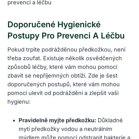
Doporučené Hygienické
⁢postupy Pro Prevenci A Léčbu
Pokud trpíte podrážděnou⁣ předkožkou, není
třeba ⁢zoufat. ⁢Existuje několik osvědčených
způsobů léčby, které vám ⁤mohou ‍pomoci
zbavit se nepříjemných obtíží. Zde je šest
doporučených postupů, které ⁣vám mohou
pomoci ulevit od podráždění a​ zlepšit⁣ vaši
hygienu:
Pravidelně myjte předkožku:
Důkladné
mytí předkožky vodou a neutrálním
mýdlem může pomoci odstranit bakterie a⁣