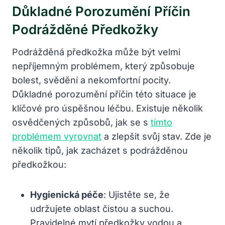
Důkladné‌ Porozumění Příčin
Podrážděné Předkožky
Podrážděná předkožka může být velmi
nepříjemným ⁢problémem, ​který způsobuje
bolest, svědění ‌a nekomfortní pocity.⁢
Důkladné porozumění příčin ‍této situace je
klíčové pro úspěšnou léčbu. Existuje⁢ několik‍
osvědčených způsobů, jak se s
tímto
problémem vyrovnat
‌a zlepšit ⁣svůj stav. Zde je
⁣několik tipů, jak⁢ zacházet​ s podrážděnou
‍předkožkou:
Hygienická péče
: Ujistěte se,​ že
udržujete oblast čistou⁤ a suchou.⁣
Pravidelné mytí předkožky vodou a‌