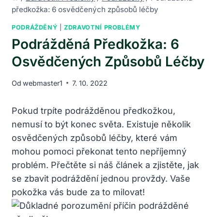
předkožka: 6 osvědčených způsobů léčby
PODRÁŽDĚNÝ
|
ZDRAVOTNÍ PROBLÉMY
Podrážděná Předkožka: 6
Osvědčených Způsobů Léčby
Od
webmaster1
7. 10. 2022
Pokud trpíte ⁢podrážděnou‌ předkožkou,⁣
nemusí to být konec světa. Existuje několik​
osvědčených ‌způsobů⁤ léčby, které ​vám
mohou pomoci‍ překonat tento nepříjemný
problém. Přečtěte si náš článek a zjistěte, ⁢jak
se zbavit podráždění jednou provždy. Vaše
pokožka vás bude za to milovat!