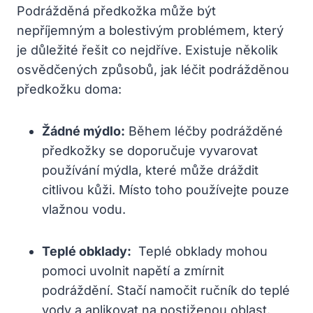
Podrážděná předkožka může být
nepříjemným⁣ a bolestivým problémem,⁣ který
je důležité řešit co⁤ nejdříve. Existuje⁢ několik
osvědčených ⁤způsobů,‍ jak léčit‌ podrážděnou
předkožku doma:
Žádné ⁤mýdlo:
Během léčby ⁣podrážděné
předkožky se doporučuje vyvarovat
používání mýdla,‌ které‍ může dráždit⁢
citlivou kůži. Místo⁣ toho používejte pouze
vlažnou vodu.
Teplé‍ obklady:
⁢ Teplé obklady mohou
pomoci​ uvolnit napětí a zmírnit⁢
podráždění. Stačí namočit ručník do teplé
vody a aplikovat⁢ na​ postiženou‌ oblast.