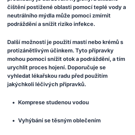
čištění⁣ postižené oblasti ‍pomocí⁤ teplé vody a
neutrálního mýdla může pomoci zmírnit​
podráždění ​a snížit riziko infekce.
Další možností je použití mastí nebo krémů s
protizánětlivým účinkem.⁣ Tyto přípravky
mohou​ pomoci snížit otok a⁤ podráždění,⁤ a tím
urychlit proces hojení. Doporučuje⁤ se
vyhledat lékařskou radu před použitím
jakýchkoli léčivých přípravků.
Komprese studenou⁣ vodou
Vyhýbání se ‌těsným oblečením