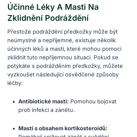
Účinné ⁣léky A ⁣masti ‍na
⁤zklidnění Podráždění
Přestože podráždění předkožky může‌ být
neúmyslné a ⁢nepříjemné, existuje několik
účinných ‍léků a mastí, ⁢které⁣ mohou pomoci⁣
zklidnit tuto nepříjemnou situaci. Pokud se
potýkáte s podrážděním předkožky, můžete
vyzkoušet ⁢následující osvědčené ⁤způsoby
léčby:
Antibiotické masti:
Pomohou bojovat
proti infekci ⁣a zánětu.
Masti s ⁣obsahem kortikosteroidů:
Pomáhají snižovat⁢ zánět a svědění.