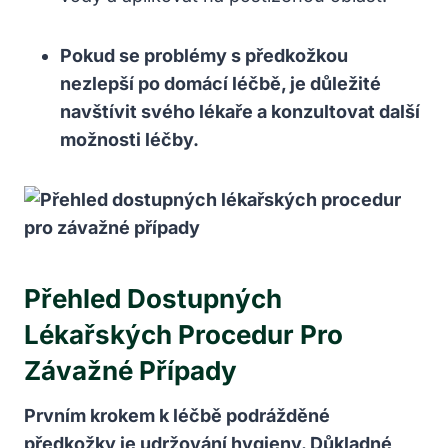
Pokud se problémy s předkožkou
nezlepší⁣ po domácí léčbě, je‌ důležité
navštívit‍ svého lékaře a konzultovat⁤ další
možnosti léčby.
Přehled ​dostupných
Lékařských Procedur ‌pro
Závažné Případy
Prvním krokem k léčbě⁤ podrážděné
předkožky je udržování hygieny. Důkladné