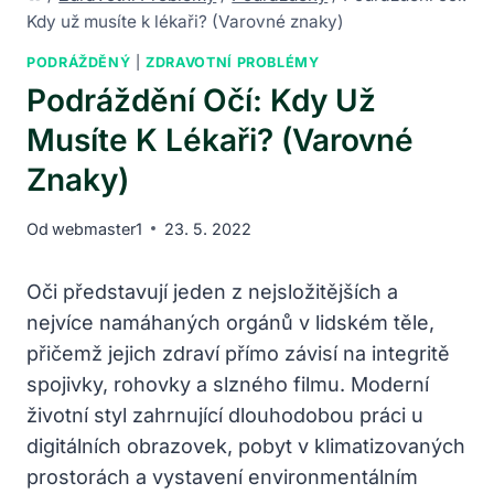
Kdy už musíte k lékaři? (Varovné znaky)
PODRÁŽDĚNÝ
|
ZDRAVOTNÍ PROBLÉMY
Podráždění Očí: Kdy Už
Musíte K Lékaři? (Varovné
Znaky)
Od
webmaster1
23. 5. 2022
Oči představují jeden z nejsložitějších a
nejvíce namáhaných orgánů v lidském těle,
přičemž jejich zdraví přímo závisí na integritě
spojivky, rohovky a slzného filmu. Moderní
životní styl zahrnující dlouhodobou práci u
digitálních obrazovek, pobyt v klimatizovaných
prostorách a vystavení environmentálním