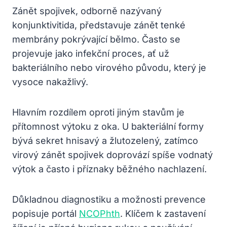
Zánět spojivek, odborně nazývaný
konjunktivitida, představuje zánět tenké
membrány pokrývající bělmo. Často se
projevuje jako infekční proces, ať už
bakteriálního nebo virového původu, který je
vysoce nakažlivý.
Hlavním rozdílem oproti jiným stavům je
přítomnost výtoku z oka. U bakteriální formy
bývá sekret hnisavý a žlutozelený, zatímco
virový zánět spojivek doprovází spíše vodnatý
výtok a často i příznaky běžného nachlazení.
Důkladnou diagnostiku a možnosti prevence
popisuje portál
NCOPhth
. Klíčem k zastavení