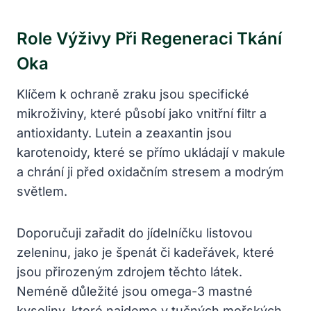
Role Výživy Při Regeneraci Tkání
Oka
Klíčem k ochraně zraku jsou specifické
mikroživiny, které působí jako vnitřní filtr a
antioxidanty. Lutein a zeaxantin jsou
karotenoidy, které se přímo ukládají v makule
a chrání ji před oxidačním stresem a modrým
světlem.
Doporučuji zařadit do jídelníčku listovou
zeleninu, jako je špenát či kadeřávek, které
jsou přirozeným zdrojem těchto látek.
Neméně důležité jsou omega-3 mastné
kyseliny, které najdeme v tučných mořských