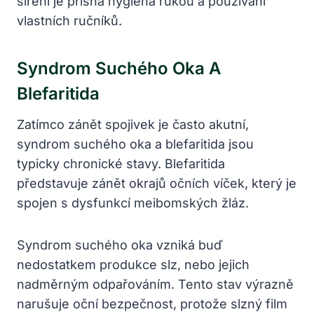
šíření je přísná hygiena rukou a používání
vlastních ručníků.
Syndrom Suchého Oka A
Blefaritida
Zatímco zánět spojivek je často akutní,
syndrom suchého oka a blefaritida jsou
typicky chronické stavy. Blefaritida
představuje zánět okrajů očních víček, který je
spojen s dysfunkcí meibomských žláz.
Syndrom suchého oka vzniká buď
nedostatkem produkce slz, nebo jejich
nadměrným odpařováním. Tento stav výrazně
narušuje oční bezpečnost, protože slzný film