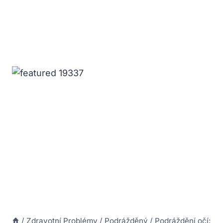
/
Zdravotní Problémy
/
Podrážděný
/
Podráždění očí: