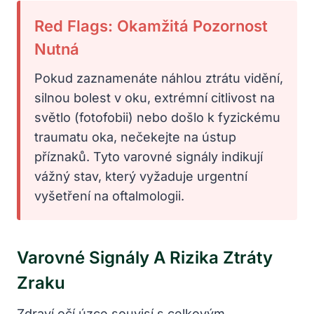
Red Flags: Okamžitá Pozornost
Nutná
Pokud zaznamenáte náhlou ztrátu vidění,
silnou bolest v oku, extrémní citlivost na
světlo (fotofobii) nebo došlo k fyzickému
traumatu oka, nečekejte na ústup
příznaků. Tyto varovné signály indikují
vážný stav, který vyžaduje urgentní
vyšetření na oftalmologii.
Varovné Signály A Rizika Ztráty
Zraku
Zdraví očí úzce souvisí s celkovým