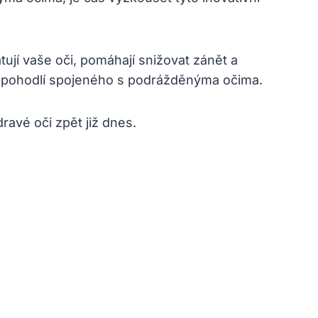
atují vaše oči, pomáhají snižovat zánět a
 nepohodlí spojeného s podrážděnýma očima.
ravé oči zpět již dnes.