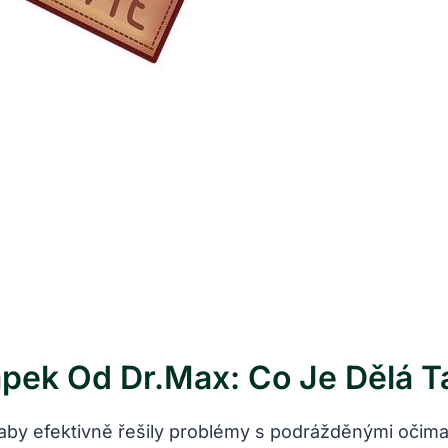
apek Od Dr.Max: Co Je Dělá 
 aby efektivně řešily problémy s podrážděnými očim