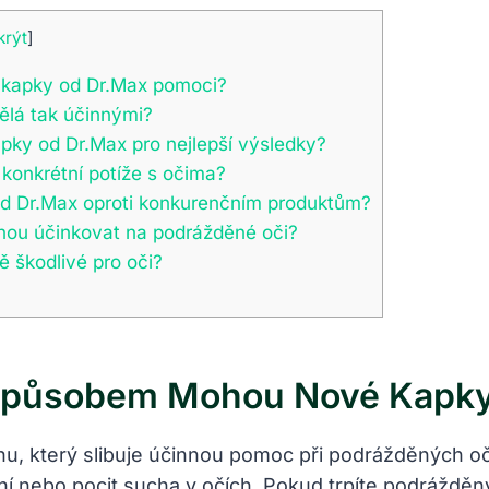
krýt
]
kapky od Dr.Max pomoci?
ělá tak účinnými?
pky od Dr.Max pro nejlepší výsledky?
 konkrétní potíže s očima?
od Dr.Max oproti konkurenčním produktům?
nou účinkovat na podrážděné oči?
 škodlivé pro oči?
Způsobem Mohou Nové Kapky
, který slibuje účinnou pomoc při podrážděných očí
ění nebo pocit sucha v očích. Pokud trpíte podrážděn