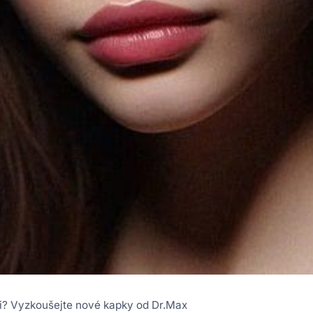
i? Vyzkoušejte nové kapky od Dr.Max