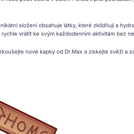
ikátní složení obsahuje látky, které zklidňují a hydr
e rychle vrátit ke svým každodenním aktivitám bez
koušejte nové kapky od Dr.Max a získejte svěží a zd