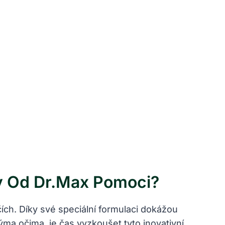
 Od Dr.Max Pomoci?
ch. Díky své speciální formulaci dokážou
ýma očima, je čas vyzkoušet tyto inovativní