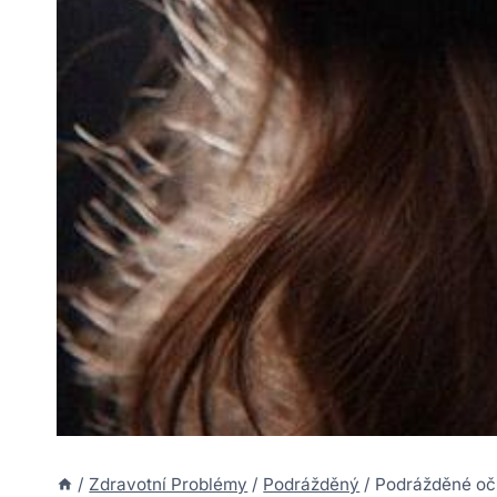
/
Zdravotní Problémy
/
Podrážděný
/
Podrážděné oč