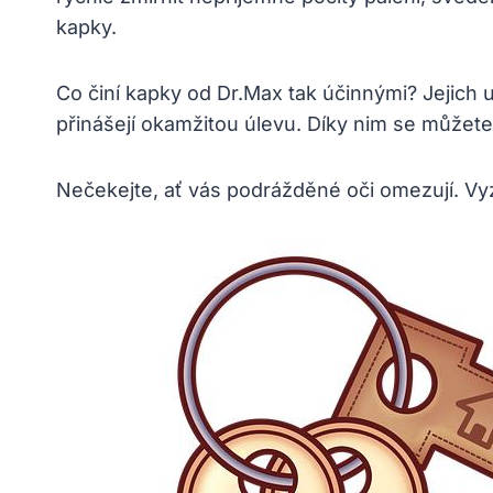
kapky.
Co činí kapky od Dr.Max tak účinnými? Jejich un
přinášejí okamžitou úlevu. Díky nim se můžet
Nečekejte, ať vás podrážděné oči omezují. Vyz