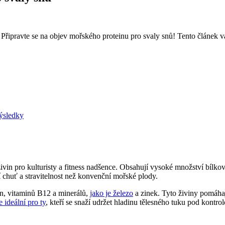
 Připravte se na objev mořského proteinu pro svaly snů! Tento článek 
výsledky
vin pro kulturisty a fitness nadšence. Obsahují vysoké množství bílkovi
chuť a stravitelnost než konvenční mořské plody.
n, vitaminů B12 a minerálů,
jako je železo
a zinek. Tyto živiny pomáha
e ideální pro ty
, kteří se snaží udržet hladinu tělesného tuku pod kontrol