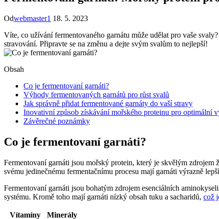
Od
webmaster1
18. 5. 2023
Víte, co užívání fermentovaného garnátu může udělat pro vaše svaly?
stravování. Připravte se na změnu a dejte svým svalům to nejlepší!
Obsah
Co je fermentovaní garnáti?
Výhody fermentovaných garnátů pro růst svalů
Jak správně přidat fermentované garnáty do vaší stravy
Inovativní způsob získávání mořského proteinu pro optimální 
Závěrečné poznámky
Co je fermentovaní garnáti?
Fermentovaní garnáti jsou mořský protein, který je skvělým zdrojem ži
svému jedinečnému fermentačnímu procesu mají garnáti výrazně lepší 
Fermentovaní garnáti jsou bohatým zdrojem esenciálních aminokyseli
systému. Kromě toho mají garnáti nízký obsah tuku a sacharidů,
což j
Vítamíny
Minerály