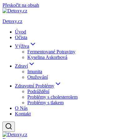
Přeskočit na obsah
Detoxy.cz
Úvod
Očista
Výživa
Fermentované Potraviny
Kyselina Askorbová
Zdraví
Imunita
Otužování
Zdravotní Problémy
Podráždění
Problémy s cholesterolem
Problémy s tlakem
O Nás
Kontakt