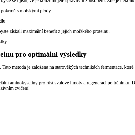
byste se ujistit, že je konzumujete správným způsobem. Zde je několik t
o pokrmů s mořskými plody.
dlu.
te získali maximální benefit z jejich mořského proteinu.
einu pro optimální výsledky
 Tato metoda je založena na starověkých technikách fermentace, které zl
ální aminokyseliny pro růst svalové hmoty a regeneraci po tréninku. Dík
nzivním cvičení.