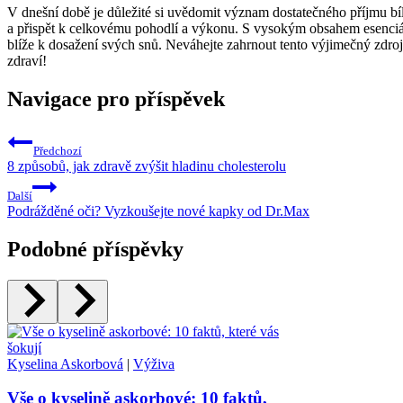
V dnešní době je důležité si uvědomit význam dostatečného příjmu bíl
a přispět k celkovému pohodlí a výkonu. S vysokým obsahem esenciáln
blíže k dosažení svých snů. Neváhejte zahrnout tento výjimečný zdroj
zdraví!
Navigace pro příspěvek
Předchozí
8 způsobů, jak zdravě zvýšit hladinu cholesterolu
Další
Podrážděné oči? Vyzkoušejte nové kapky od Dr.Max
Podobné příspěvky
Kyselina Askorbová
|
Výživa
Vše o kyselině askorbové: 10 faktů,