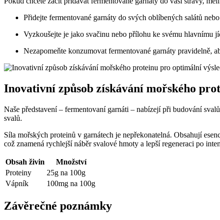
Pokud chcete začít přidávat fermentované garnáty do vaší stravy, měli 
Přidejte fermentované garnáty do svých oblíbených salátů neb
Vyzkoušejte je jako svačinu nebo přílohu ke svému hlavnímu jí
Nezapomeňte konzumovat fermentované garnáty pravidelně, abys
Inovativní způsob získávání mořského prot
Naše představení – fermentovaní garnáti – nabízejí při budování svalů.
svalů.
Síla mořských proteinů v garnátech je nepřekonatelná. Obsahují esenci
což znamená rychlejší náběr svalové hmoty a lepší regeneraci po inte
Obsah živin
Množství
Proteiny
25g na 100g
Vápník
100mg na 100g
Závěrečné poznámky