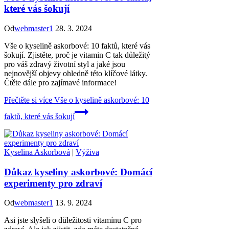
které vás šokují
Od
webmaster1
28. 3. 2024
Vše o kyselině askorbové: 10 faktů, které vás
šokují. Zjistěte, proč je vitamin C tak důležitý
pro váš zdravý životní styl a jaké jsou
nejnovější objevy ohledně této klíčové látky.
Čtěte dále pro zajímavé informace!
Přečtěte si více
Vše o kyselině askorbové: 10
faktů, které vás šokují
Kyselina Askorbová
|
Výživa
Důkaz kyseliny askorbové: Domácí
experimenty pro zdraví
Od
webmaster1
13. 9. 2024
Asi jste slyšeli o důležitosti vitamínu C pro