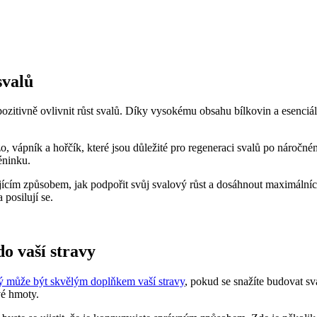
svalů
zitivně ovlivnit růst svalů. Díky vysokému obsahu bílkovin a esenciáln
o, vápník a hořčík, které jsou důležité pro regeneraci svalů po náročn
éninku.
ajícím způsobem, jak podpořit svůj svalový růst a dosáhnout maximální
 posilují se.
o vaší stravy
ý může být skvělým doplňkem vaší stravy
, pokud se snažíte budovat sv
vé hmoty.