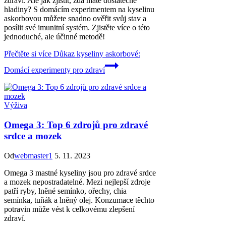
zdraví. Ale jak zjistit, zda máte dostatečné
hladiny? S domácím experimentem na kyselinu
askorbovou můžete snadno ověřit svůj stav a
posílit své imunitní systém. Zjistěte více o této
jednoduché, ale účinné metodě!
Přečtěte si více
Důkaz kyseliny askorbové:
Domácí experimenty pro zdraví
Výživa
Omega 3: Top 6 zdrojů pro zdravé
srdce a mozek
Od
webmaster1
5. 11. 2023
Omega 3 mastné kyseliny jsou pro zdravé srdce
a mozek nepostradatelné. Mezi nejlepší zdroje
patří ryby, lněné semínko, ořechy, chia
semínka, tuňák a lněný olej. Konzumace těchto
potravin může vést k celkovému zlepšení
zdraví.