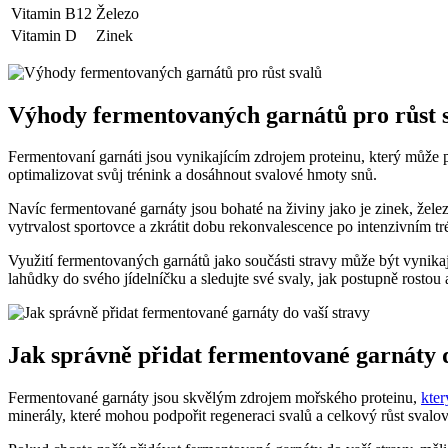
Vitamin B12
Železo
Vitamin D
Zinek
Výhody fermentovaných garnátů pro růst 
Fermentovaní garnáti jsou vynikajícím zdrojem proteinu, který může po
optimalizovat svůj trénink a dosáhnout svalové hmoty snů.
Navíc fermentované garnáty jsou bohaté na živiny jako je zinek, želez
vytrvalost sportovce a zkrátit dobu rekonvalescence po intenzivním tr
Využití fermentovaných garnátů jako součásti stravy může být vynik
lahůdky do svého jídelníčku a sledujte své svaly, jak postupně rostou a
Jak správně přidat fermentované garnáty d
Fermentované garnáty jsou skvělým zdrojem mořského proteinu,
kter
minerály, které mohou podpořit regeneraci svalů a celkový růst svalo