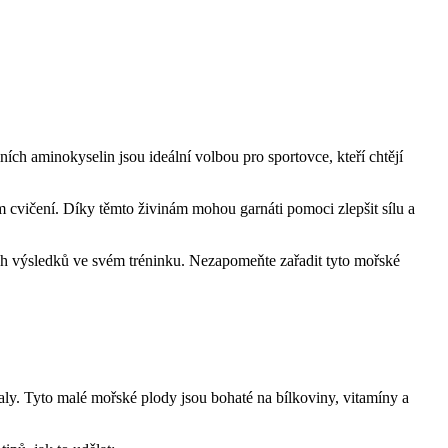
ích aminokyselin jsou ideální volbou pro sportovce, kteří chtějí
ém cvičení. Díky těmto živinám mohou garnáti pomoci zlepšit sílu a
ch výsledků ve svém tréninku. Nezapomeňte zařadit tyto mořské
aly. Tyto malé mořské plody jsou bohaté na bílkoviny, vitamíny a