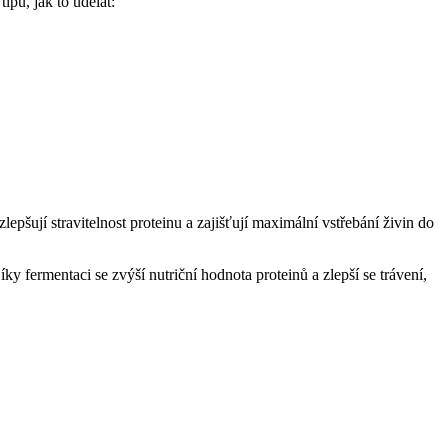
ipů, jak to udělat:
epšují stravitelnost proteinu a zajišťují maximální vstřebání živin do
y fermentaci se zvýší nutriční hodnota proteinů a zlepší se trávení,