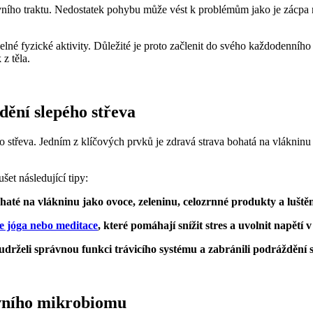
třevního traktu. Nedostatek pohybu může vést k problémům jako je zácp
lné fyzické aktivity. Důležité je proto začlenit do svého každodenního 
z těla.
dění slepého střeva
 střeva. Jedním z klíčových prvků je zdravá strava bohatá na vlákninu a 
šet následující tipy:
haté na vlákninu jako ovoce, zeleninu, celozrnné produkty a luštěn
je jóga nebo meditace
, které pomáhají snížit stres a uvolnit napětí v 
udrželi správnou funkci trávicího systému a zabránili podráždění s
evního mikrobiomu