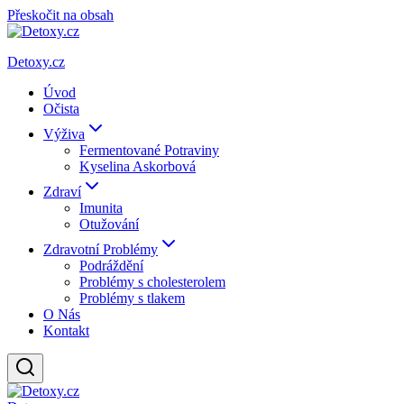
Přeskočit na obsah
Detoxy.cz
Úvod
Očista
Výživa
Fermentované Potraviny
Kyselina Askorbová
Zdraví
Imunita
Otužování
Zdravotní Problémy
Podráždění
Problémy s cholesterolem
Problémy s tlakem
O Nás
Kontakt