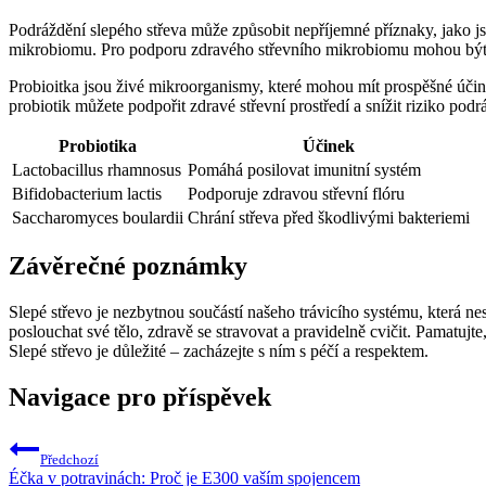
Podráždění slepého střeva může způsobit nepříjemné příznaky, jako j
mikrobiomu. Pro podporu zdravého střevního mikrobiomu mohou být 
Probioitka jsou živé mikroorganismy, které mohou mít prospěšné úči
probiotik můžete podpořit zdravé střevní prostředí a snížit riziko podr
Probiotika
Účinek
Lactobacillus rhamnosus
Pomáhá posilovat imunitní systém
Bifidobacterium lactis
Podporuje zdravou střevní flóru
Saccharomyces boulardii
Chrání střeva před škodlivými bakteriemi
Závěrečné poznámky
Slepé střevo je nezbytnou součástí našeho trávicího systému, která n
poslouchat své tělo, zdravě se stravovat a pravidelně cvičit. Pamatujte
Slepé střevo je důležité – zacházejte s ním s péčí a respektem.
Navigace pro příspěvek
Předchozí
Éčka v potravinách: Proč je E300 vaším spojencem