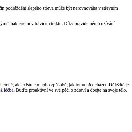
íčin podráždění slepého střeva může být nerovnováha v střevním
ými“ bakteriemi v trávicím traktu. Díky pravidelnému užívání
říjemné, ale existuje mnoho způsobů, jak tomu předcházet. Důležité je
ež léčba
. Buďte proaktivní ve své péči o zdraví a dbejte na svoje tělo.