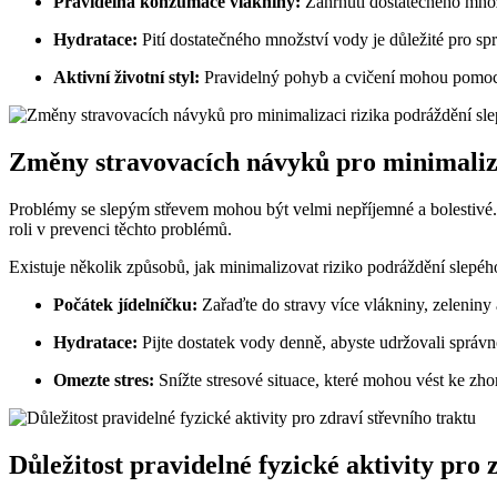
Pravidelná konzumace vlákniny:
Zahrnutí dostatečného množs
Hydratace:
Pití dostatečného množství vody je důležité pro sp
Aktivní životní styl:
Pravidelný pohyb a cvičení mohou pomoci 
Změny stravovacích návyků pro minimaliza
Problémy se slepým střevem mohou být velmi nepříjemné a bolestivé. 
roli v prevenci těchto problémů.
Existuje několik způsobů, jak minimalizovat riziko podráždění slepéh
Počátek jídelníčku:
Zařaďte do stravy více vlákniny, zeleniny 
Hydratace:
Pijte dostatek vody denně, abyste udržovali správno
Omezte stres:
Snížte stresové situace, které mohou vést ke zhor
Důležitost pravidelné fyzické aktivity pro 