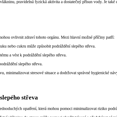
lákninu, pravidelná fyzická aktivita a dostatečný přísun vody. Je také
mohou ovlivnit zdraví tohoto orgánu. Mezi hlavní možné příčiny patří:
ku nebo cukru může způsobit podráždění slepého střeva.
tému a vést k podráždění slepého střeva.
podráždění slepého střeva.
ravu, minimalizovat stresové situace a dodržovat správné hygienické n
slepého střeva
 jednoduchých opatření, která mohou pomoci minimalizovat riziko podrá