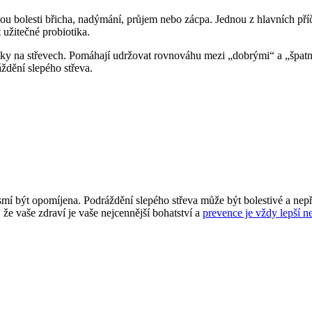
sou bolesti břicha, nadýmání, průjem nebo zácpa. Jednou z hlavních př
užitečné probiotika.
nky na střevech. Pomáhají udržovat rovnováhu mezi „dobrými“ a „špatn
áždění slepého střeva.
esmí být opomíjena. Podráždění slepého střeva může být bolestivé a nep
, že vaše zdraví je vaše nejcennější bohatství a
prevence je vždy lepší n