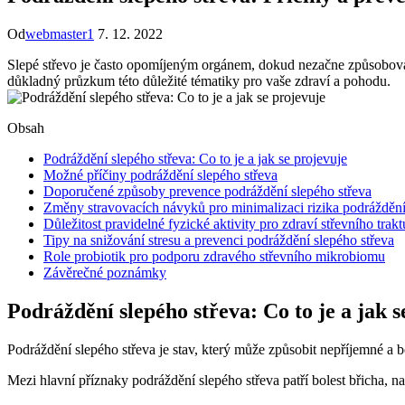
Od
webmaster1
7. 12. 2022
Slepé střevo je často opomíjeným orgánem, dokud nezačne způsobovat 
důkladný průzkum této důležité tématiky pro vaše zdraví a pohodu.
Obsah
Podráždění slepého střeva: Co to je a jak se projevuje
Možné příčiny podráždění slepého střeva
Doporučené způsoby prevence podráždění slepého střeva
Změny stravovacích návyků pro minimalizaci rizika podráždění
Důležitost pravidelné fyzické aktivity pro zdraví střevního trakt
Tipy na snižování stresu a prevenci podráždění slepého střeva
Role probiotik pro podporu zdravého střevního mikrobiomu
Závěrečné poznámky
Podráždění slepého střeva: Co to je a jak s
Podráždění slepého střeva je stav, který může způsobit nepříjemné a bo
Mezi hlavní příznaky podráždění slepého střeva patří bolest břicha, na