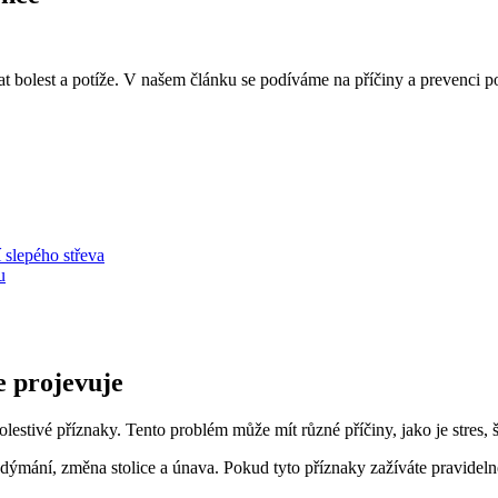
bolest a potíže. V našem článku se podíváme na příčiny a prevenci pod
 slepého střeva
u
e projevuje
lestivé příznaky. Tento problém může mít různé příčiny, jako je stres, 
dýmání, změna stolice a únava. Pokud tyto příznaky zažíváte pravidelně, 