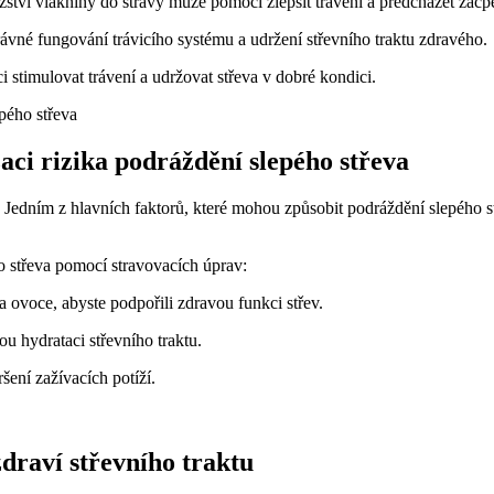
tví vlákniny do stravy může pomoci zlepšit trávení a předcházet zácpě,
rávné fungování trávicího systému a udržení střevního traktu zdravého.
stimulovat trávení a udržovat střeva v dobré kondici.
ci rizika podráždění slepého střeva
Jedním z hlavních faktorů, které mohou způsobit podráždění slepého s
o střeva pomocí stravovacích úprav:
a ovoce, abyste podpořili zdravou funkci střev.
u hydrataci střevního traktu.
šení zažívacích potíží.
zdraví střevního traktu