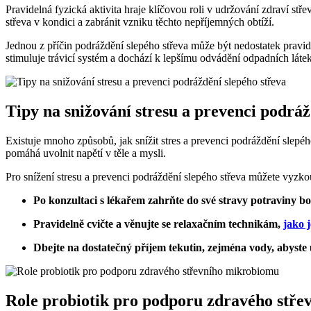
Pravidelná fyzická aktivita hraje klíčovou roli v udržování zdraví s
střeva v kondici a zabránit vzniku těchto nepříjemných obtíží.
Jednou z příčin podráždění slepého střeva může být nedostatek pravide
stimuluje trávicí systém a dochází k lepšímu odvádění odpadních látek 
Tipy na snižování stresu a prevenci podráž
Existuje mnoho způsobů, jak snížit stres a prevenci podráždění slepého
pomáhá uvolnit napětí v těle a mysli.
Pro snížení stresu a prevenci podráždění slepého střeva můžete vyzkou
Po konzultaci s lékařem zahrňte do své stravy potraviny bo
Pravidelně cvičte a věnujte se relaxačním technikám,
jako 
Dbejte na dostatečný příjem tekutin, zejména vody, abyste 
Role probiotik pro podporu zdravého stř