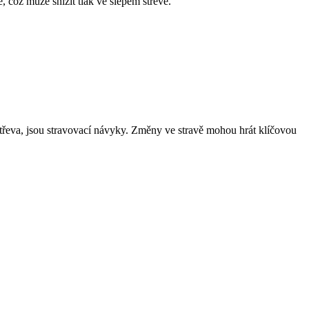
 což může snížit tlak ve slepém střevě.
třeva, jsou stravovací návyky. Změny ve stravě mohou hrát klíčovou