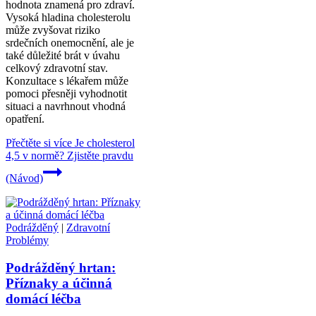
hodnota znamená pro zdraví.
Vysoká hladina cholesterolu
může zvyšovat riziko
srdečních onemocnění, ale je
také důležité brát v úvahu
celkový zdravotní stav.
Konzultace s lékařem může
pomoci přesněji vyhodnotit
situaci a navrhnout vhodná
opatření.
Přečtěte si více
Je cholesterol
4,5 v normě? Zjistěte pravdu
(Návod)
Podrážděný
|
Zdravotní
Problémy
Podrážděný hrtan:
Příznaky a účinná
domácí léčba