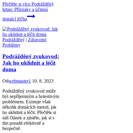
Přečtěte si více
Podrážděný
hrtan: Příznaky a účinná
domácí léčba
Podrážděný
|
Zdravotní
Problémy
Podrážděný zvukovod:
Jak ho uklidnit a léčit
doma
Od
webmaster1
10. 8. 2023
Podrážděný zvukovod může
být nepříjemným a bolestivým
problémem. Existuje však
několik domácích metod, jak
ho uklidnit a léčit. Přečtěte si
náš článek a zjistěte, jak si s
tím poradit efektivně a
bezpečně.