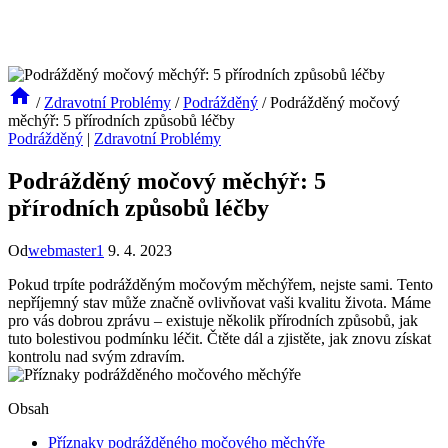
/
Zdravotní Problémy
/
Podrážděný
/
Podrážděný močový
měchýř: 5 přírodních způsobů léčby
Podrážděný
|
Zdravotní Problémy
Podrážděný močový měchýř: 5
přírodních způsobů léčby
Od
webmaster1
9. 4. 2023
Pokud trpíte​ podrážděným močovým měchýřem, ‍nejste sami. Tento
‌nepříjemný stav může značně ovlivňovat vaši kvalitu života. Máme
pro ⁢vás dobrou zprávu – existuje několik‌ přírodních způsobů, jak
tuto ​bolestivou podmínku léčit. Čtěte dál a zjistěte, jak znovu získat ​
kontrolu nad svým zdravím.
Obsah
Příznaky podrážděného​ močového měchýře