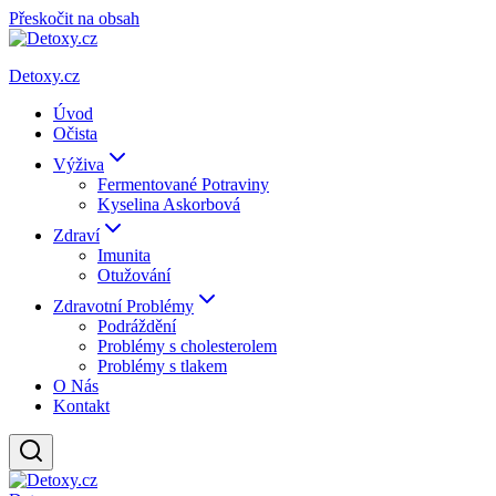
Přeskočit na obsah
Detoxy.cz
Úvod
Očista
Výživa
Fermentované Potraviny
Kyselina Askorbová
Zdraví
Imunita
Otužování
Zdravotní Problémy
Podráždění
Problémy s cholesterolem
Problémy s tlakem
O Nás
Kontakt