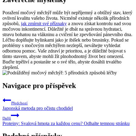
Poražení močový měchýř může být nepříjemný a obtížný stav, který
ovlivní kvalitu vašeho​ života. Nicméně existuje několik přírodních
způsobů,
jak zmírnit své příznaky
a znovu získat ‍kontrolu nad svou
močovou inkontinencí. ​Důležité je ⁣dbát na správnou hydrataci,
stravu bohatou na⁢ vlákninu‍ a cvičení ke zpevňování pánevního dna.
Léčbu doplňujte bylinkami jako je ibišek nebo brusinky. Pokud se
problémy s močovým ⁢měchýřem nezlepší, neváhejte ​vyhledat
odbornou pomoc. Vaše zdraví‌ je prioritou, a je důležité bojovat s
tímto⁤ stavem, abyste mohli žít plnohodnotný život​ bez omezení.
Buďte ‌trpěliví‌ a ⁣postaráte se o své tělo, abyste dosáhli trvalého
zlepšení.
Navigace pro příspěvek
Předchozí
Japonská metoda pro očistu chodidel
Další
Proteiny: Svalová hmota za každou cenu? Odhalte temnou stránku