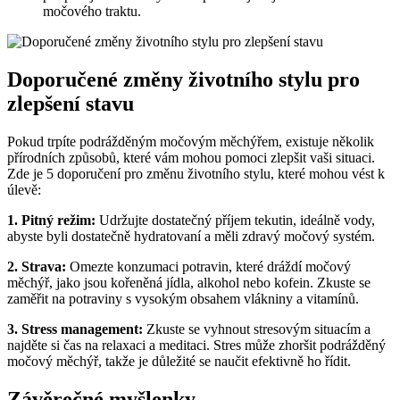
močového traktu.
Doporučené změny životního stylu pro
zlepšení stavu
Pokud trpíte podrážděným močovým měchýřem, existuje několik
přírodních způsobů, které vám mohou pomoci zlepšit ‍vaši situaci.
Zde je 5 doporučení pro⁣ změnu životního​ stylu, ⁣které mohou vést k
úlevě:
1. Pitný režim:
Udržujte ​dostatečný příjem ⁣tekutin, ideálně vody,
abyste byli dostatečně hydratovaní a měli zdravý močový systém.
2. ‌Strava:
Omezte konzumaci potravin, které dráždí močový
měchýř,⁣ jako ‌jsou kořeněná jídla,​ alkohol nebo kofein. Zkuste se
zaměřit na potraviny s vysokým obsahem vlákniny a vitamínů.
3. Stress management:
Zkuste se vyhnout stresovým situacím a
najděte si čas ‌na relaxaci ⁤a‌ meditaci. Stres může zhoršit podrážděný⁢
močový měchýř, takže je důležité ⁢se naučit efektivně ho řídit.
Závěrečné myšlenky