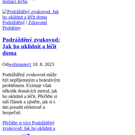
domácí léčba
Podrážděný
|
Zdravotní
Problémy
Podrážděný zvukovod:
Jak ho uklidnit a léčit
doma
Od
webmaster1
10. 8. 2023
Podrážděný zvukovod může
být nepříjemným a bolestivým
problémem. Existuje však
několik domácích metod, jak
ho uklidnit a léčit. Přečtěte si
náš článek a zjistěte, jak si s
tím poradit efektivně a
bezpečně.
Přečtěte si více
Podrážděný
zvukovod: Jak ho uklidnit a