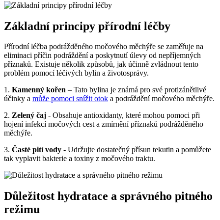
Základní principy přírodní léčby
Přírodní léčba podrážděného močového měchýře se zaměřuje na
eliminaci ‍příčin podráždění a poskytnutí ⁣úlevy od nepříjemných
‌příznaků. Existuje několik⁣ způsobů, jak účinně zvládnout tento
problém pomocí léčivých bylin ⁤a životosprávy.
1.⁤
Kamenný kořen
– Tato bylina je⁣ známá pro své protizánětlivé
účinky a ‌
může pomoci snížit otok
a podráždění močového ⁤měchýře.
2.
Zelený čaj
‌- Obsahuje ⁢antioxidanty, které mohou pomoci při‌
hojení infekcí močových cest a zmírnění příznaků podrážděného
měchýře.
3.​
Časté pití vody
⁢- Udržujte dostatečný přísun tekutin a pomůžete
tak vyplavit‌ bakterie a toxiny ‌z močového traktu.
Důležitost‌ hydratace a správného pitného
režimu