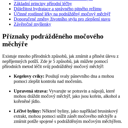
Základní principy přírodní léčby
Důležitost‌ hydratace a správného pitného režimu
Účinné⁢ rostlinné léky⁣ na podrážděný⁢ močový měchýř
Doporučené změny životního stylu pro zlepšení stavu
Závěrečné myšlenky
Příznaky podrážděného​ močového
měchýře
Existuje mnoho přírodních způsobů, jak ⁢zmírnit a⁣ přinést úlevu z
nepříjemných potíží. Zde je 5 způsobů, jak můžete pomocí ​
přírodních metod léčit svůj podrážděný močový měchýř:
Kegelovy cviky:
Posilují svaly pánevního dna a mohou
pomoci ​zlepšit kontrolu nad ‍močením.
Upravená strava:
Vyvarujte se potravin a nápojů, které
mohou dráždit​ močový měchýř, jako jsou kofein, alkohol⁣ a
kořeněné jídlo.
Léčivé byliny:
Některé byliny, jako například brusinkový
extrakt, mohou pomoci ‍snížit zánět ⁣močového měchýře a​
zmírnit potíže spojené s podrážděným močovým měchýřem.