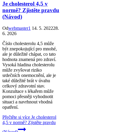
Je cholesterol 4,5 v
normě? Zjistěte pravdu
(Návod)
Od
webmaster1
14. 5. 2022
28.
6. 2026
Číslo cholesterolu 4,5 může
být znepokojující pro mnohé,
ale je důležité chápat, co tato
hodnota znamená pro zdraví.
Vysoká hladina cholesterolu
může zvyšovat riziko
srdečních onemocnění, ale je
také důležité brát v úvahu
celkový zdravotní stav.
Konzultace s lékařem může
pomoci přesněji vyhodnotit
situaci a navrhnout vhodná
opatření.
Přečtěte si více
Je cholesterol
4,5 v normě? Zjistěte pravdu
(Návod)