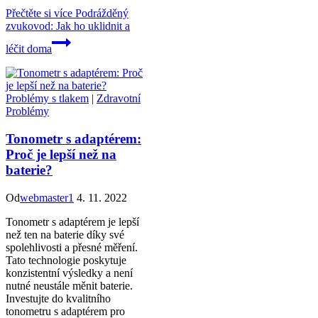
Přečtěte si více
Podrážděný
zvukovod: Jak ho uklidnit a
léčit doma
Problémy s tlakem
|
Zdravotní
Problémy
Tonometr s adaptérem:
Proč je lepší než na
baterie?
Od
webmaster1
4. 11. 2022
Tonometr s adaptérem je lepší
než ten na baterie díky své
spolehlivosti a přesné měření.
Tato technologie poskytuje
konzistentní výsledky a není
nutné neustále měnit baterie.
Investujte do kvalitního
tonometru s adaptérem pro