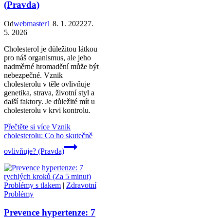
(Pravda)
Od
webmaster1
8. 1. 2022
27.
5. 2026
Cholesterol je důležitou látkou
pro náš organismus, ale jeho
nadměrné hromadění může být
nebezpečné. Vznik
cholesterolu v těle ovlivňuje
genetika, strava, životní styl a
další faktory. Je důležité mít u
cholesterolu v krvi kontrolu.
Přečtěte si více
Vznik
cholesterolu: Co ho skutečně
ovlivňuje? (Pravda)
Problémy s tlakem
|
Zdravotní
Problémy
Prevence hypertenze: 7