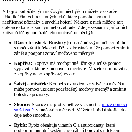
V boji ‍s podrážděným močovým​ měchýřem můžete vyzkoušet‍
několik ‍účinných rostlinných léků, které pomohou zmírnit
nepříjemné příznaky​ a urychlit hojení. Některé z nich můžete mít
dokonce doma v kuchyni nebo zahradě. ‌Zde je seznam 5 přírodních
způsobů léčby podrážděného​ močového měchýře:
Džus ‌z ‌brusinek:
Brusinky jsou ⁣známé svými účinky ‍při‌ boji
s močovými infekcemi. Džus ‌z brusinek může pomoci zmírnit
zánět a podporit zdraví⁣ močového měchýře.
Kopřiva:
Kopřiva⁤ má močopudné účinky a může ⁢pomoci
vyplavit bakterie z⁤ močového měchýře. Můžete si připravit čaj
z kopřivy nebo kopřivový vývar.
Šalvěj ⁤a​ měsíček:
Koupel s extraktem ⁢ze šalvěje a měsíčku
může pomoci‍ uklidnit podrážděný močový měchýř a zmírnit
bolestivé příznaky.
Skořice:
‍Skořice má protizánětlivé vlastnosti a
může pomoci
snížit zánět
v močovém měchýři. Můžete⁣ si přidat skořici do
čaje nebo smoothie.
Rybíz:
Rybíz​ obsahuje vitamín C a antioxidanty, které
podporují ⁤imunitní systém a‌ pomáhají bojovat s infekcemi