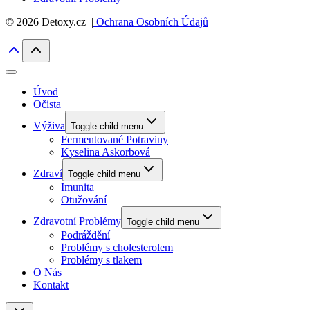
© 2026 Detoxy.cz |
Ochrana Osobních Údajů
Úvod
Očista
Výživa
Toggle child menu
Fermentované Potraviny
Kyselina Askorbová
Zdraví
Toggle child menu
Imunita
Otužování
Zdravotní Problémy
Toggle child menu
Podráždění
Problémy s cholesterolem
Problémy s tlakem
O Nás
Kontakt