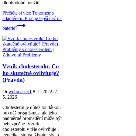
dlouhodobé použití.
Přečtěte si více
Tonometr s
adaptérem: Proč je lepší než na
baterie?
Problémy s cholesterolem
|
Zdravotní Problémy
Vznik cholesterolu: Co
ho skutečně ovlivňuje?
(Pravda)
Od
webmaster1
8. 1. 2022
27.
5. 2026
Cholesterol je důležitou látkou
pro náš organismus, ale jeho
nadměrné hromadění může být
nebezpečné. Vznik
cholesterolu v těle ovlivňuje
genetika, strava, životní styl a