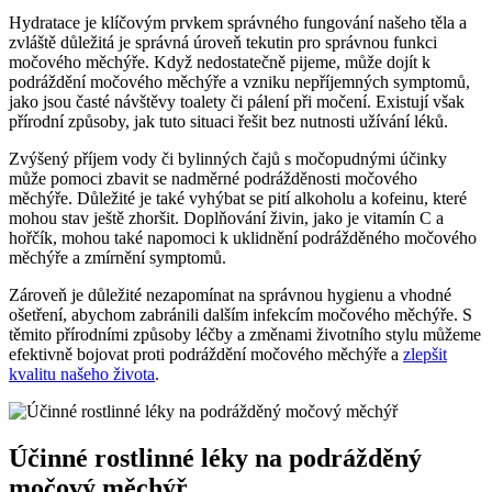
Hydratace ‍je klíčovým prvkem správného⁣ fungování našeho těla a
zvláště ⁤důležitá je správná⁤ úroveň tekutin pro správnou funkci
močového ⁣měchýře. Když nedostatečně pijeme, může dojít k
podráždění močového měchýře a vzniku​ nepříjemných ⁤symptomů,
⁤jako⁣ jsou časté návštěvy⁤ toalety či pálení při močení. Existují však‌
přírodní způsoby, ‍jak tuto ​situaci ⁢řešit bez nutnosti užívání léků.
Zvýšený⁤ příjem vody ​či bylinných čajů s močopudnými účinky
může pomoci ‍zbavit se nadměrné ‍podrážděnosti močového
měchýře. Důležité je také vyhýbat se pití ‌alkoholu a kofeinu, které
mohou⁢ stav ještě zhoršit. Doplňování živin,‍ jako je⁤ vitamín C a
hořčík, mohou také napomoci k uklidnění podrážděného močového
měchýře a⁣ zmírnění symptomů.
Zároveň je důležité nezapomínat⁣ na správnou hygienu a​ vhodné
ošetření,‌ abychom‌ zabránili dalším infekcím⁣ močového měchýře. S
těmito‍ přírodními způsoby ‌léčby a změnami životního stylu můžeme
efektivně bojovat proti podráždění močového ‌měchýře a
zlepšit
kvalitu našeho života
.
Účinné⁢ rostlinné léky⁣ na podrážděný⁢
močový měchýř