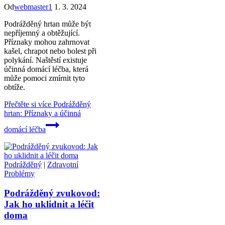
Od
webmaster1
1. 3. 2024
Podrážděný hrtan může být
nepříjemný a obtěžující.
Příznaky mohou zahrnovat
kašel, chrapot nebo bolest při
polykání. Naštěstí existuje
účinná domácí léčba, která
může pomoci zmírnit tyto
obtíže.
Přečtěte si více
Podrážděný
hrtan: Příznaky a účinná
domácí léčba
Podrážděný
|
Zdravotní
Problémy
Podrážděný zvukovod:
Jak ho uklidnit a léčit
doma