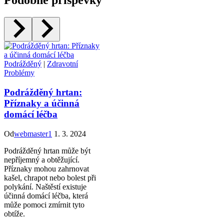
Podobné příspěvky
Podrážděný
|
Zdravotní
Problémy
Podrážděný hrtan:
Příznaky a účinná
domácí léčba
Od
webmaster1
1. 3. 2024
Podrážděný hrtan může být
nepříjemný a obtěžující.
Příznaky mohou zahrnovat
kašel, chrapot nebo bolest při
polykání. Naštěstí existuje
účinná domácí léčba, která
může pomoci zmírnit tyto
obtíže.