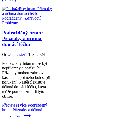
Podrážděný
|
Zdravotní
Problémy
Podrážděný hrtan:
Příznaky a účinná
domácí léčba
Od
webmaster1
1. 3. 2024
Podrážděný hrtan může být
nepříjemný a obtěžující.
Příznaky mohou zahrnovat
kašel, chrapot nebo bolest při
polykání. Naštěstí existuje
účinná domácí léčba, která
může pomoci zmírnit tyto
obtíže.
Přečtěte si více
Podrážděný
hrtan: Příznaky a účinná