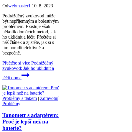
Od
webmaster1
10. 8. 2023
Podrážděný zvukovod může
být nepříjemným a bolestivým
problémem. Existuje však
několik domácích metod, jak
ho uklidnit a léčit. Přečtěte si
náš článek a zjistěte, jak si s
tím poradit efektivně a
bezpečně.
Přečtěte si více
Podrážděný
zvukovod: Jak ho uklidnit a
léčit doma
Problémy s tlakem
|
Zdravotní
Problémy
Tonometr s adaptérem:
Proč je lepší než na
baterie?