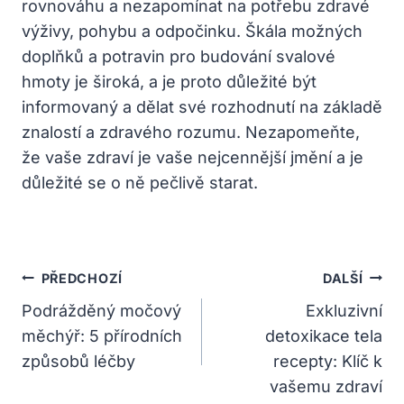
rovnováhu a nezapomínat na potřebu zdravé
výživy, pohybu a odpočinku. Škála možných
doplňků a potravin pro budování svalové
hmoty je široká, a je proto důležité být
informovaný a dělat své rozhodnutí na základě
znalostí a zdravého rozumu. Nezapomeňte,
že vaše zdraví je vaše nejcennější jmění a je
důležité se o ně pečlivě starat.
Navigace
PŘEDCHOZÍ
DALŠÍ
Pro
Podrážděný močový
Exkluzivní
měchýř: 5 přírodních
detoxikace tela
Příspěvek
způsobů léčby
recepty: Klíč k
vašemu zdraví