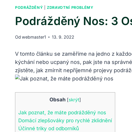
PODRÁŽDĚNÝ
|
ZDRAVOTNÍ PROBLÉMY
Podrážděný Nos: 3 Os
Od
webmaster1
13. 9. 2022
V tomto článku se zaměříme na jedno z každod
kýchání nebo ucpaný nos, pak jste na správném
zjistěte, jak zmírnit nepříjemné projevy podr
Obsah
[
skrýt
]
Jak poznat, že máte podrážděný nos
Domácí zlepšováky pro rychlé zklidnění
Účinné triky od odborníků