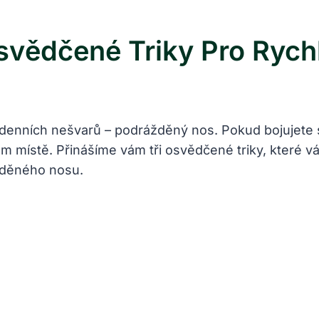
vědčené Triky Pro Rych
enních nešvarů – podrážděný nos. Pokud bojujete s
 místě. Přinášíme vám tři osvědčené triky, které vá
ážděného nosu.