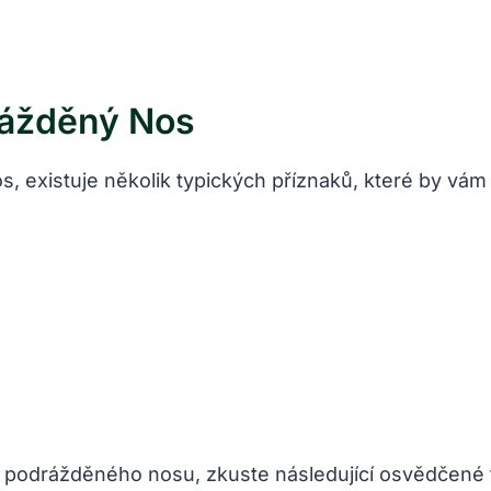
rážděný Nos
os, existuje několik typických příznaků, které by vá
ky podrážděného nosu, zkuste následující osvědčené t