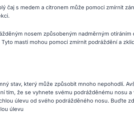
lý čaj s medem a citronem může pomoci zmírnit zánět 
kci.
rážděným nosem způsobeným nadměrným otíráním chř
Tyto masti mohou pomoci zmírnit podráždění a zkli
emný stav, který může způsobit mnoho nepohodlí. Avš
ční tím, že se vyhnete svému podrážděnému nosu a 
ychlou úlevu od svého podrážděného nosu. Buďte zdra