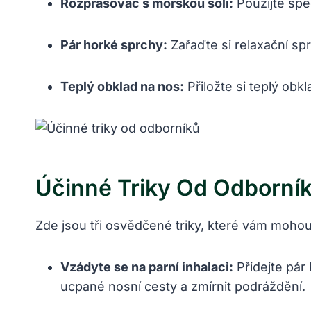
Rozprašovač s mořskou solí:
Použijte spec
Pár horké sprchy:
Zařaďte si relaxační sp
Teplý obklad na nos:
Přiložte si teplý obk
Účinné Triky Od Odborní
Zde jsou tři osvědčené triky, které vám moho
Vzádyte se na parní inhalaci:
Přidejte pár
ucpané nosní cesty a zmírnit podráždění.