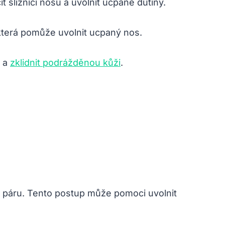
t sliznici nosu a uvolnit ucpané dutiny.
 která pomůže uvolnit ucpaný nos.
y a
zklidnit podrážděnou kůži
.
e páru. Tento postup může pomoci uvolnit