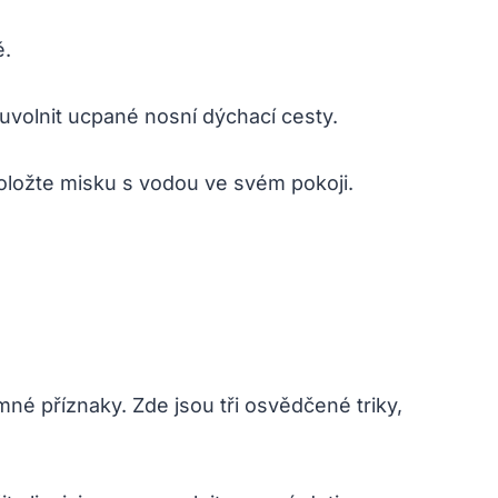
ě.
uvolnit ucpané nosní dýchací cesty.
oložte misku s vodou ve svém pokoji.
né příznaky. Zde jsou tři osvědčené triky,