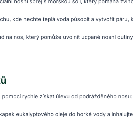
iální nosní sprej s mořskou solí, který pomáhá zvlhči
rchu, kde nechte teplá voda působit a vytvořit páru,
lad na nos, který pomůže uvolnit ucpané nosní dutin
ků
u pomoci rychle získat úlevu od podrážděného nosu:
 kapek eukalyptového oleje do horké vody a inhalujt