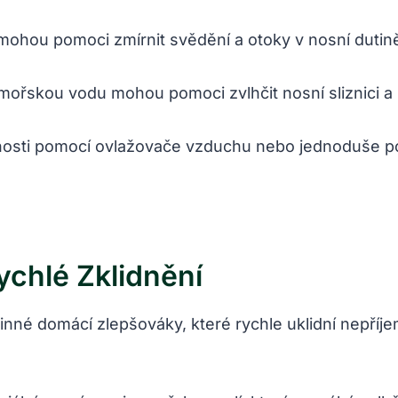
mohou pomoci zmírnit svědění a otoky v nosní dutin
mořskou vodu mohou pomoci zvlhčit nosní sliznici a 
tnosti pomocí ovlažovače vzduchu nebo jednoduše p
chlé Zklidnění
é domácí zlepšováky, které rychle uklidní nepříjem