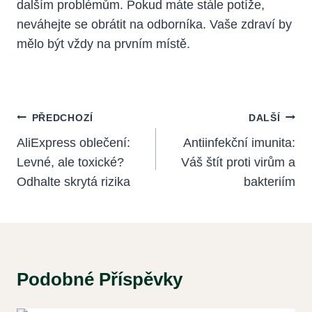
dalším problémům. Pokud máte stále potíže,
neváhejte se obrátit na odborníka. Vaše zdraví by
mělo být vždy na prvním místě.
Navigace
PŘEDCHOZÍ
DALŠÍ
Pro
AliExpress oblečení:
Antiinfekční imunita:
Levné, ale toxické?
Váš štít proti virům a
Příspěvek
Odhalte skrytá rizika
bakteriím
Podobné Příspěvky