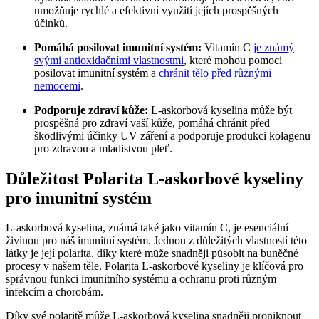
umožňuje rychlé a efektivní využití jejích prospěšných
účinků.
Pomáhá posilovat imunitní systém:
Vitamín C
je známý
svými antioxidačními vlastnostmi
, které mohou pomoci
posilovat imunitní systém a
chránit tělo před různými
nemocemi
.
Podporuje zdraví kůže:
L-askorbová kyselina může být
prospěšná pro zdraví vaší kůže, pomáhá chránit před
škodlivými účinky UV záření a podporuje produkci kolagenu
pro zdravou a mladistvou pleť.
Důležitost Polarita L-askorbové kyseliny
pro imunitní systém
L-askorbová kyselina, známá také jako vitamín C, je esenciální
živinou pro náš imunitní systém. Jednou z důležitých vlastností této
látky je její polarita, díky které může snadněji působit na buněčné
procesy v našem těle. Polarita L-askorbové kyseliny je klíčová pro
správnou funkci imunitního systému a ochranu proti různým
infekcím a chorobám.
Díky své polaritě může L-askorbová kyselina snadněji proniknout