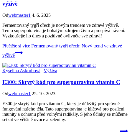
výživě
Od
webmaster1
4. 6. 2025
Fermentovaný tygří ořech je novým trendem ve zdravé výživě.
Tento superpotravina je bohatým zdrojem živin a prospívá trávení.
Vyzkoušejte ho dnes a pozitivně ovlivněte své zdraví!
Přečtěte si více
Fermentovaný tygří ořech: Nový trend ve zdravé
výživě
Kyselina Askorbová
|
Výživa
E300: Skrytý kód pro superpotravinu vitamin C
Od
webmaster1
25. 10. 2023
E300 je skrytý kód pro vitamín C, který je důležitý pro správné
fungování našeho těla. Tato superpotravina je klíčová pro posílení
imunity a ochranu před volnými radikály. S jeho účinky se můžeme
setkat ve většině ovoce a zeleniny.