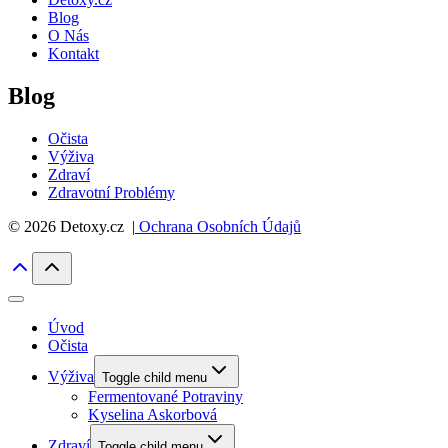
Blog
O Nás
Kontakt
Blog
Očista
Výživa
Zdraví
Zdravotní Problémy
© 2026 Detoxy.cz |
Ochrana Osobních Údajů
Úvod
Očista
Výživa
Toggle child menu
Fermentované Potraviny
Kyselina Askorbová
Zdraví
Toggle child menu