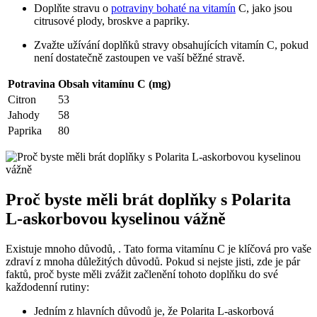
Doplňte stravu o
potraviny bohaté na vitamín
C, jako jsou
citrusové plody, broskve a papriky.
Zvažte užívání doplňků stravy obsahujících vitamín C, pokud
není dostatečně zastoupen ve vaší běžné stravě.
Potravina
Obsah vitamínu C (mg)
Citron
53
Jahody
58
Paprika
80
Proč byste měli brát doplňky s Polarita
L-askorbovou kyselinou vážně
Existuje mnoho důvodů, . Tato forma vitamínu C je klíčová pro vaše
zdraví z mnoha důležitých důvodů. Pokud si nejste jisti, zde je pár
faktů, proč byste měli zvážit začlenění tohoto doplňku do své
každodenní rutiny:
Jedním z hlavních důvodů je, že Polarita L-askorbová