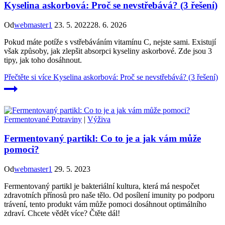
Kyselina askorbová: Proč se nevstřebává? (3 řešení)
Od
webmaster1
23. 5. 2022
28. 6. 2026
Pokud máte potíže s vstřebáváním vitamínu C, nejste sami. Existují
však způsoby, jak zlepšit absorpci kyseliny askorbové. Zde jsou 3
tipy, jak toho dosáhnout.
Přečtěte si více
Kyselina askorbová: Proč se nevstřebává? (3 řešení)
Fermentované Potraviny
|
Výživa
Fermentovaný partikl: Co to je a jak vám může
pomoci?
Od
webmaster1
29. 5. 2023
Fermentovaný partikl je bakteriální kultura, která má nespočet
zdravotních přínosů pro naše tělo. Od posílení imunity po podporu
trávení, tento produkt vám může pomoci dosáhnout optimálního
zdraví. Chcete vědět více? Čtěte dál!