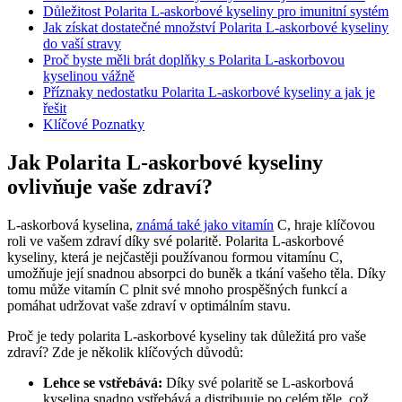
Důležitost Polarita L-askorbové kyseliny pro imunitní systém
Jak získat dostatečné množství Polarita L-askorbové kyseliny
do vaší stravy
Proč byste měli brát doplňky s Polarita L-askorbovou
kyselinou vážně
Příznaky nedostatku Polarita L-askorbové kyseliny a jak je
řešit
Klíčové Poznatky
Jak Polarita L-askorbové kyseliny
ovlivňuje vaše zdraví?
L-askorbová kyselina,
známá také jako vitamín
C, hraje klíčovou
roli ve vašem zdraví díky své polaritě. Polarita L-askorbové
kyseliny, která je nejčastěji používanou formou vitamínu C,
umožňuje její snadnou absorpci do buněk a tkání vašeho těla. Díky
tomu může vitamín C plnit své mnoho prospěšných funkcí a
pomáhat udržovat vaše zdraví v optimálním stavu.
Proč je tedy polarita L-askorbové kyseliny tak důležitá pro vaše
zdraví? Zde je několik klíčových důvodů:
Lehce se vstřebává:
Díky své polaritě se L-askorbová
kyselina snadno vstřebává a distribuuje po celém těle, což