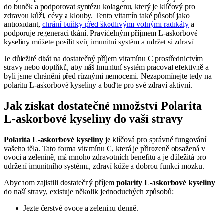
do buněk a podporovat syntézu kolagenu, který je klíčový pro
zdravou kůži, cévy a klouby. Tento vitamín také působí jako
antioxidant,
chrání buňky před škodlivými volnými radikály
a
podporuje regeneraci tkání. Pravidelným příjmem L-askorbové
kyseliny můžete posílit svůj imunitní systém a udržet si zdraví.
Je důležité dbát na dostatečný příjem vitamínu C prostřednictvím
stravy nebo doplňků, aby náš imunitní systém pracoval efektivně a
byli jsme chráněni před různými nemocemi. Nezapomínejte tedy na
polaritu L-askorbové kyseliny a buďte pro své zdraví aktivní.
Jak získat dostatečné množství Polarita
L-askorbové kyseliny do vaší stravy
Polarita L-askorbové kyseliny
je klíčová pro správné fungování
vašeho těla. Tato forma vitamínu C, která je přirozeně obsažená v
ovoci a zelenině, má mnoho zdravotních benefitů a je důležitá pro
udržení imunitního systému, zdraví kůže a dobrou funkci mozku.
Abychom zajistili dostatečný příjem
polarity L-askorbové kyseliny
do naší stravy, existuje několik jednoduchých způsobů:
Jezte čerstvé ovoce a zeleninu denně.