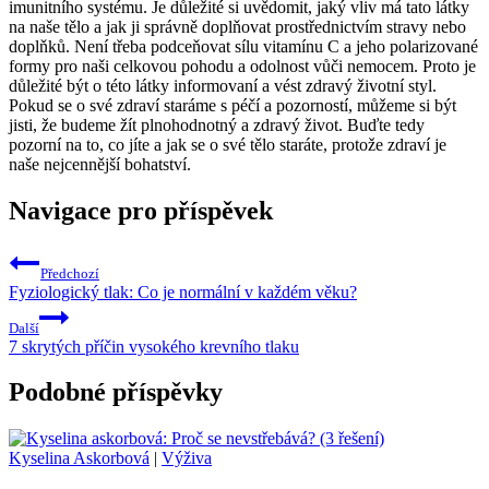
imunitního systému. Je důležité si uvědomit, jaký vliv má tato látky
na naše tělo a jak ji správně doplňovat prostřednictvím stravy nebo
doplňků. Není třeba podceňovat sílu vitamínu C a jeho polarizované
formy pro naši celkovou pohodu a odolnost vůči nemocem. Proto je
důležité být o této látky informovaní a vést zdravý životní styl.
Pokud se o své zdraví staráme s péčí a pozorností, můžeme si být
jisti, že budeme žít plnohodnotný a zdravý život. Buďte tedy
pozorní na to, co jíte a jak se o své tělo staráte, protože zdraví je
naše nejcennější bohatství.
Navigace pro příspěvek
Předchozí
Fyziologický tlak: Co je normální v každém věku?
Další
7 skrytých příčin vysokého krevního tlaku
Podobné příspěvky
Kyselina Askorbová
|
Výživa