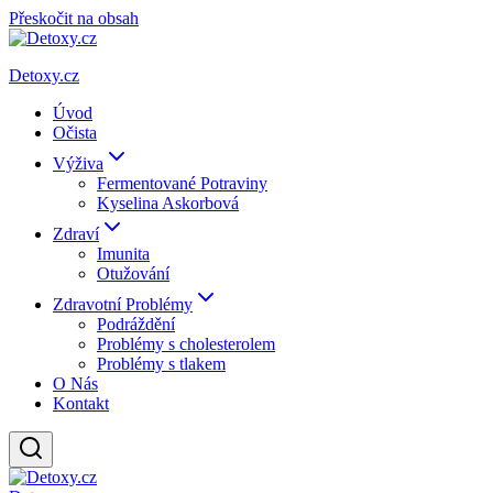
Přeskočit na obsah
Detoxy.cz
Úvod
Očista
Výživa
Fermentované Potraviny
Kyselina Askorbová
Zdraví
Imunita
Otužování
Zdravotní Problémy
Podráždění
Problémy s cholesterolem
Problémy s tlakem
O Nás
Kontakt