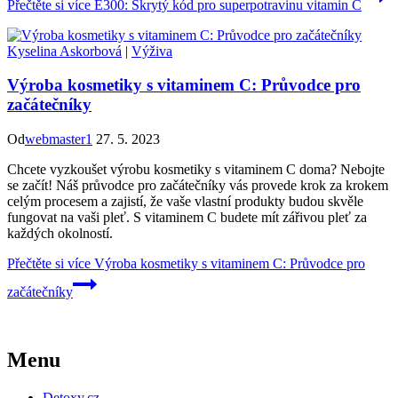
Přečtěte si více
E300: Skrytý kód pro superpotravinu vitamin C
Kyselina Askorbová
|
Výživa
Výroba kosmetiky s vitaminem C: Průvodce pro
začátečníky
Od
webmaster1
27. 5. 2023
Chcete vyzkoušet výrobu kosmetiky s vitaminem C doma? Nebojte
se začít! Náš průvodce pro začátečníky vás provede krok za krokem
celým procesem a zajistí, že vaše vlastní produkty budou skvěle
fungovat na vaši pleť. S vitaminem C budete mít zářivou pleť za
každých okolností.
Přečtěte si více
Výroba kosmetiky s vitaminem C: Průvodce pro
začátečníky
Menu
Detoxy.cz