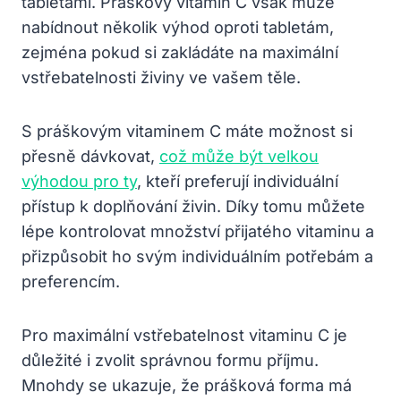
tabletami. Práškový ⁢vitamin C ​však může
nabídnout‍ několik výhod oproti tabletám,
zejména pokud ⁢si ⁢zakládáte na maximální
vstřebatelnosti živiny ve ⁤vašem těle.
S práškovým ⁤vitaminem C⁣ máte možnost si
přesně dávkovat,
což může být velkou
výhodou pro ty
, kteří preferují individuální
přístup‍ k⁢ doplňování živin. Díky tomu můžete
lépe kontrolovat množství⁢ přijatého vitaminu a
přizpůsobit ho svým individuálním potřebám ⁤a
preferencím.
Pro maximální‍ vstřebatelnost vitaminu ‌C je
důležité i zvolit správnou formu příjmu.
Mnohdy se ukazuje, ⁣že prášková forma⁤ má​