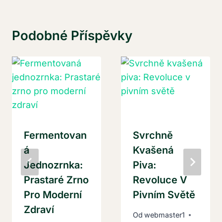
Podobné Příspěvky
Fermentovan
Svrchně
Á
Kvašená
Jednozrnka:
Piva:
Prastaré Zrno
Revoluce V
Pro Moderní
Pivním Světě
Zdraví
Od
webmaster1