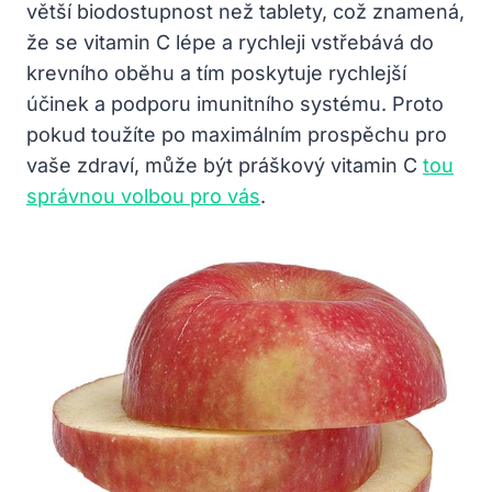
větší biodostupnost ​než tablety, což ​znamená,
‍že se vitamin C lépe ⁤a ⁣rychleji vstřebává ⁣do
‍krevního oběhu a tím poskytuje rychlejší
‌účinek a‍ podporu‍ imunitního systému. ​Proto
pokud toužíte‌ po maximálním prospěchu pro
‍vaše⁢ zdraví,‌ může být práškový vitamin C
tou
správnou volbou pro vás
.