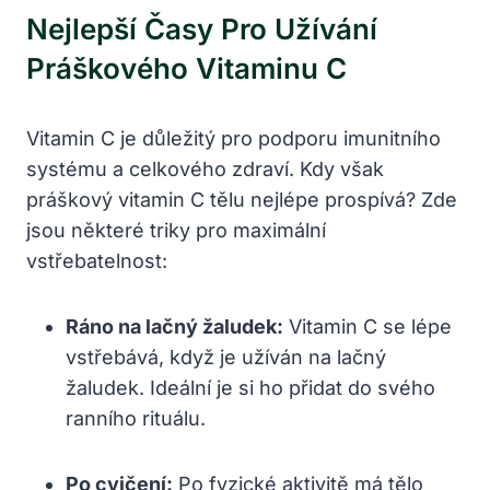
Nejlepší Časy Pro Užívání
‌práškového ⁣vitaminu C
Vitamin C​ je důležitý ⁣pro podporu ​imunitního⁤
systému a celkového zdraví. Kdy však
práškový vitamin C tělu nejlépe⁢ prospívá? ⁤Zde⁤
jsou některé triky pro maximální
vstřebatelnost:
Ráno na lačný žaludek:
Vitamin C se lépe
vstřebává, ​když je užíván na ‍lačný
žaludek. Ideální je si ho přidat do svého
ranního rituálu.
Po cvičení:
Po fyzické ‍aktivitě má ​tělo