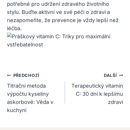
potřebné​ pro udržení zdravého životního
stylu. Buďte aktivní ve své⁤ péči o zdraví a
‌nezapomeňte,‌ že prevence je vždy‌ lepší než
léčba.
Navigace
PŘEDCHOZÍ
DALŠÍ
Pro
Titrační metoda
Terapeutický vitamin
výpočtu kyseliny
C: 30 dní k lepšímu
Příspěvek
askorbové: Věda v
zdraví
kuchyni