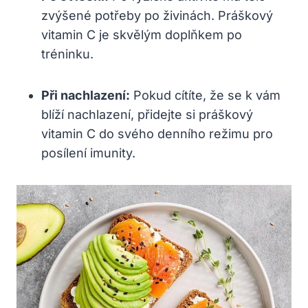
zvýšené‍ potřeby⁢ po živinách.‌ Práškový
⁤vitamin C je skvělým doplňkem‌ po
tréninku.
Při nachlazení:
Pokud cítíte, že se ⁤k vám
blíží nachlazení, přidejte si práškový
‍vitamin C⁤ do svého⁤ denního režimu pro
posílení imunity.