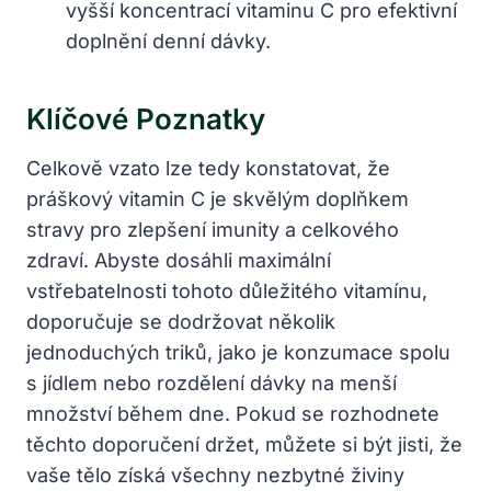
vyšší ​koncentrací⁤ vitaminu C pro efektivní
‌doplnění ⁣denní⁢ dávky.
Klíčové Poznatky
Celkově vzato lze tedy ⁤konstatovat, že
práškový vitamin C je skvělým doplňkem
stravy pro⁣ zlepšení imunity a ​celkového
zdraví. Abyste⁣ dosáhli maximální ​
vstřebatelnosti tohoto důležitého vitamínu,
‍doporučuje se dodržovat několik
jednoduchých triků, ​jako je⁤ konzumace spolu
s jídlem nebo rozdělení dávky ⁤na menší
množství během dne. Pokud‌ se rozhodnete
těchto doporučení držet, můžete si být‌ jisti, že
vaše tělo‌ získá⁣ všechny nezbytné ⁢živiny