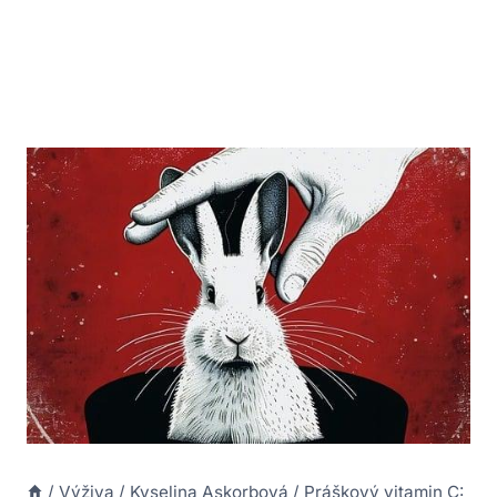
/
Výživa
/
Kyselina Askorbová
/
Práškový vitamin C: