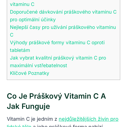
vitaminu C
Doporučené‍ dávkování​ práškového ⁢vitaminu C⁢
pro optimální účinky
Nejlepší časy pro užívání ‌práškového ⁣vitaminu
C
Výhody ​práškové formy ​vitaminu ‍C oproti
tabletám
Jak vybrat kvalitní práškový ‍vitamin C pro⁢
maximální‌ vstřebatelnost
Klíčové Poznatky
Co Je​ Práškový Vitamin C A
Jak Funguje
Vitamin C je jedním z
nejdůležitějších živin pro
lidské tělo
a jeho prášková forma nabízí‍