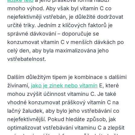
mnoho výhod. Aby však⁢ byl vitamin C co
⁤nejefektivněji vstřebán, je⁢ důležité dodržovat
určité triky. Jedním ​z klíčových faktorů je
‍správné dávkování – doporučuje⁤ se
konzumovat vitamin C v menších dávkách po
celý den, aby ⁢byla maximalizována jeho
vstřebatelnost.
Dalším důležitým ⁤tipem je kombinace s dalšími
živinami,
jako je zinek nebo vitamín
E, které
⁣mohou zvýšit účinnost vitaminu C. Je také
vhodné konzumovat práškový vitamin C na
lačný žaludek, aby bylo ⁤jeho ‌vstřebávání co
‌nejefektivnější.⁣ Pokud hledáte způsob, jak‍
optimalizovat vstřebávání ⁤vitaminu C⁤ a zlepšit