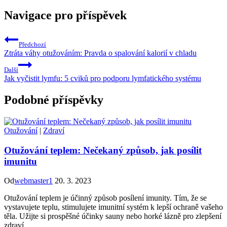
Navigace pro příspěvek
Předchozí
Ztráta váhy otužováním: Pravda o spalování kalorií v chladu
Další
Jak vyčistit lymfu: 5 cviků pro podporu lymfatického systému
Podobné příspěvky
Otužování
|
Zdraví
Otužování teplem: Nečekaný způsob, jak posílit
imunitu
Od
webmaster1
20. 3. 2023
Otužování teplem je účinný způsob posílení imunity. Tím, že se
vystavujete teplu, stimulujete imunitní systém k lepší ochraně vašeho
těla. Užijte si prospěšné účinky sauny nebo horké lázně pro zlepšení
zdraví.