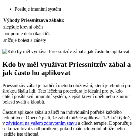
Posiluje imunitní systém
Výhody Priessnitzova zábalu:
zlepšuje krevní oběh
podporuje detoxikaci těla
snížuje bolest a záněty
Kdo by měl využívat Priessnitzův zábal a
jak často ho aplikovat
Priessnitzův zábal je tradiční metoda otužování, která je vhodná pro
širokou škálu lidí. Tato léčebná procedura je ideální pro ty, kdo
chtějí posílit svůj imunitní systém, zlepšit krevní oběh nebo zmírnit
bolesti svalů a kloubů.
Častost aplikace zábalu záleží na individuální potřebě každého
jednotlivce. Obecně platí, že zábal můžete aplikovat 1-3 krát týdně,
v
závislosti na vašem zdravotním stavu
a cílech terapie. Doporučuje
se konzultovat s odborníkem, pokud máte zdravotní obtíže nebo
jestliže jste těhotná.