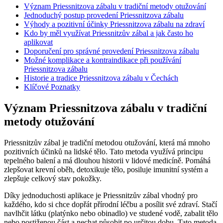
Význam Priessnitzova zábalu v tradiční metody otužování
Jednoduchý postup provedení Priessnitzova zábalu
Výhody a pozitivní účinky Priessnitzova zábalu na zdraví
Kdo by měl využívat Priessnitzův zábal a jak často ho
aplikovat
Doporučení pro správné provedení Priessnitzova zábalu
Možné komplikace a kontraindikace při používání
Priessnitzova zábalu
Historie a tradice Priessnitzova zábalu v Čechách
Klíčové Poznatky
Význam Priessnitzova zábalu v tradiční
metody otužování
Priessnitzův zábal je tradiční metodou otužování, která má mnoho
pozitivních účinků na lidské tělo. Tato metoda využívá principu
tepelného balení a má dlouhou historii v lidové medicíně. Pomáhá
zlepšovat krevní oběh, detoxikuje tělo, posiluje imunitní systém a
zlepšuje celkový stav pokožky.
Díky jednoduchosti aplikace je Priessnitzův zábal vhodný pro
každého, kdo si chce dopřát přírodní léčbu a posílit své zdraví. Stačí
navlhčit látku (platýnko nebo obinadlo) ve studené vodě, zabalit tělo
nebo postiženou část a nechat působit po určitou dobu. Tato metoda