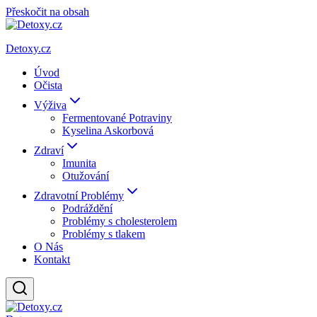
Přeskočit na obsah
Detoxy.cz
Úvod
Očista
Výživa
Fermentované Potraviny
Kyselina Askorbová
Zdraví
Imunita
Otužování
Zdravotní Problémy
Podráždění
Problémy s cholesterolem
Problémy s tlakem
O Nás
Kontakt