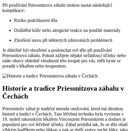
Při používání Priessnitzova zábalu mohou nastat následující
komplikace:
Riziko podchlazení těla
Dráždění kůže nebo alergické reakce na použité materiály
Zhoršení stavu při některých zdravotních problémech
Je důležité být obezřetní a poslouchat své tělo při používání
Priessnitzova zábalu. Pokud zažijete nějaké nežádoucí účinky nebo
máte obavy ohledně vhodnosti této terapie pro vás, měli byste se
poradit s lékařem nebo terapeutem.
Historie a tradice Priessnitzova zábalu v
Čechách
Priessnitzův zábal je tradiční metoda otužování, která má dlouhou
historii a tradici v Čechách. Tato léčebná technika byla vyvinuta v
19. století rakouským lékařem Vincenzem Priessnitzem a dodnes je
populární pro své léčebné účinky. Zábal probíhá tak, že se tělo obalí
vlhkým hadříkem nebo látkou a pak se další vrstvy suché látky, jako