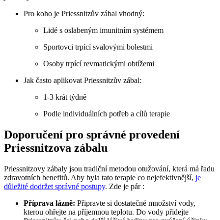
Pro koho je Priessnitzův zábal vhodný:
Lidé s oslabeným imunitním systémem
Sportovci trpící svalovými bolestmi
Osoby trpící revmatickými obtížemi
Jak často aplikovat Priessnitzův zábal:
1-3 krát týdně
Podle individuálních potřeb a cílů terapie
Doporučení pro správné provedení
Priessnitzova zábalu
Priessnitzovy zábaly jsou tradiční metodou otužování, která má řadu
zdravotních benefitů. Aby byla tato terapie co nejefektivnější,
je
důležité dodržet správné postupy
. Zde je pár :
Příprava lázně:
Připravte si dostatečné množství vody,
kterou ohřejte na příjemnou teplotu. Do vody přidejte