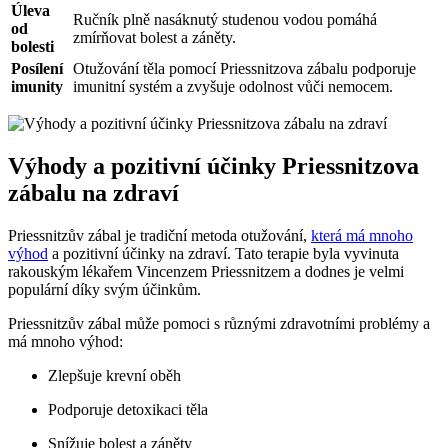
Úleva
Ručník plně nasáknutý studenou vodou pomáhá
od
zmírňovat bolest a záněty.
bolesti
Posílení
Otužování těla pomocí Priessnitzova zábalu podporuje
imunity
imunitní systém a zvyšuje odolnost vůči nemocem.
Výhody a pozitivní účinky Priessnitzova
zábalu na zdraví
Priessnitzův zábal je tradiční metoda otužování,
která má mnoho
výhod
a pozitivní účinky na zdraví. Tato terapie byla vyvinuta
rakouským lékařem Vincenzem Priessnitzem a dodnes je velmi
populární díky svým účinkům.
Priessnitzův zábal může pomoci s různými zdravotními problémy a
má mnoho výhod:
Zlepšuje krevní oběh
Podporuje detoxikaci těla
Snížuje bolest a záněty