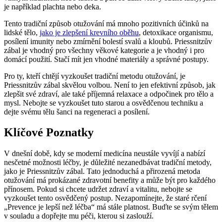
je například plachta nebo deka.
Tento tradiční způsob otužování má mnoho pozitivních účinků na
lidské tělo,
jako je zlepšení krevního oběhu
, detoxikace organismu,
posílení imunity nebo zmírnění bolestí svalů a kloubů. Priessnitzův
zábal je vhodný pro všechny věkové kategorie a je vhodný i pro
domácí použití. Stačí mít jen vhodné materiály a správné postupy.
Pro ty, kteří chtějí vyzkoušet tradiční metodu otužování, je
Priessnitzův zábal skvělou volbou. Není to jen efektivní způsob, jak
zlepšit své zdraví, ale také příjemná relaxace a odpočinek pro tělo a
mysl. Nebojte se vyzkoušet tuto starou a osvědčenou techniku a
dejte svému tělu šanci na regeneraci a posílení.
Klíčové Poznatky
V dnešní době, kdy se moderní medicína neustále vyvíjí a nabízí
nesčetné možnosti léčby, je důležité nezanedbávat tradiční metody,
jako je Priessnitzův zábal. Tato jednoduchá a přirozená metoda
otužování má prokázané zdravotní benefity a může být pro každého
přínosem. Pokud si chcete udržet zdraví a vitalitu, nebojte se
vyzkoušet tento osvědčený postup. Nezapomínejte, že staré rčení
„Prevence je lepší než léčba“ má stále platnost. Buďte se svým tělem
v souladu a dopřejte mu péči, kterou si zaslouží.