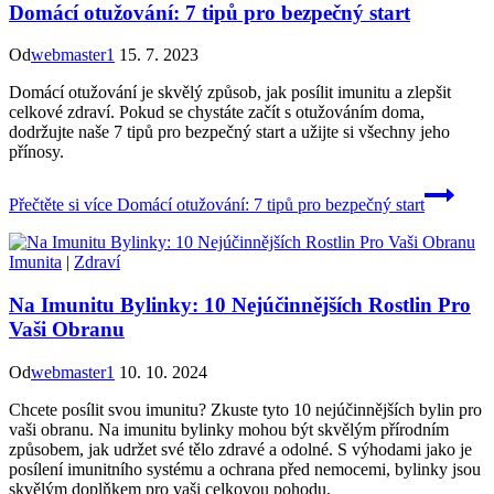
Domácí otužování: 7 tipů pro bezpečný start
Od
webmaster1
15. 7. 2023
Domácí otužování je skvělý způsob, jak posílit imunitu a zlepšit
celkové zdraví. Pokud se chystáte začít s otužováním doma,
dodržujte naše 7 tipů pro bezpečný start a užijte si všechny jeho
přínosy.
Přečtěte si více
Domácí otužování: 7 tipů pro bezpečný start
Imunita
|
Zdraví
Na Imunitu Bylinky: 10 Nejúčinnějších Rostlin Pro
Vaši Obranu
Od
webmaster1
10. 10. 2024
Chcete posílit svou imunitu? Zkuste tyto 10 nejúčinnějších bylin pro
vaši obranu. Na imunitu bylinky mohou být skvělým přírodním
způsobem, jak udržet své tělo zdravé a odolné. S výhodami jako je
posílení imunitního systému a ochrana před nemocemi, bylinky jsou
skvělým doplňkem pro vaši celkovou pohodu.