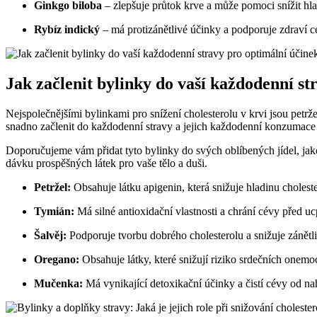
Ginkgo biloba
– zlepšuje průtok krve a může pomoci snížit hla
Rybíz indický
– má protizánětlivé účinky a podporuje zdraví c
Jak začlenit bylinky do vaší každodenní st
Nejspolečnějšími bylinkami pro snížení cholesterolu v krvi jsou petržel
snadno začlenit do každodenní stravy a jejich každodenní konzumace
Doporučujeme vám přidat tyto bylinky do svých oblíbených jídel, jako
dávku prospěšných látek pro vaše tělo a duši.
Petržel:
Obsahuje látku apigenin, která snižuje hladinu choleste
Tymián:
Má silné antioxidační vlastnosti a chrání cévy před u
Šalvěj:
Podporuje tvorbu dobrého cholesterolu a snižuje zánětli
Oregano:
Obsahuje látky, které snižují riziko srdečních onemo
Mučenka:
Má vynikající detoxikační účinky a čistí cévy od n