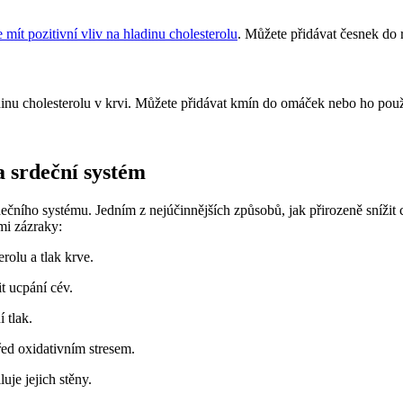
 mít pozitivní vliv na hladinu cholesterolu
. Můžete přidávat česnek do
dinu cholesterolu v krvi. Můžete přidávat kmín do omáček nebo ho použ
a srdeční systém
čního systému. Jedním z nejúčinnějších způsobů, jak přirozeně snížit ch
mi zázraky:
rolu a tlak krve.
t ucpání cév.
 tlak.
řed oxidativním stresem.
uje jejich stěny.