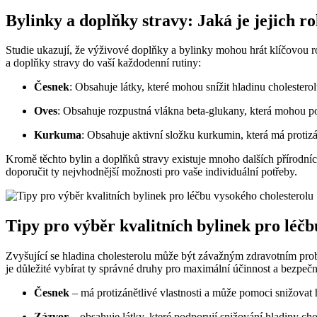
Bylinky a doplňky stravy: Jaká je jejich ro
Studie ukazují, že výživové doplňky a bylinky mohou hrát klíčovou ro
a doplňky stravy do vaší každodenní rutiny:
Česnek
: Obsahuje látky, které mohou snížit hladinu cholestero
Oves
: Obsahuje rozpustná vlákna beta-glukany, která mohou po
Kurkuma
: Obsahuje aktivní složku kurkumin, která má protizán
Kromě těchto bylin a doplňků stravy existuje mnoho dalších přírodní
doporučit ty nejvhodnější možnosti pro vaše individuální potřeby.
Tipy pro výběr kvalitních bylinek pro léčb
Zvyšující se hladina cholesterolu může být závažným zdravotním prob
je důležité vybírat ty správné druhy pro maximální účinnost a bezpečn
Česnek
– má protizánětlivé vlastnosti a může pomoci snižovat
Zázvor
– obsahuje látky, které podporují snižování hladiny chol