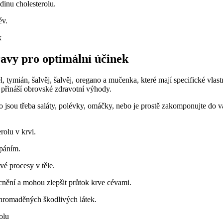
dinu cholesterolu.
év.
ravy pro optimální účinek
, tymián, šalvěj, šalvěj, oregano a mučenka, které mají specifické vlast
 přináší obrovské zdravotní výhody.
 jsou třeba saláty, polévky, omáčky, nebo je prostě zakomponujte do v
rolu v krvi.
cpáním.
vé procesy v těle.
cnění a mohou zlepšit průtok krve cévami.
ahromaděných škodlivých látek.