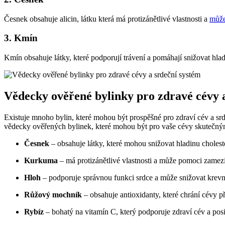
Česnek obsahuje alicin, látku která má protizánětlivé vlastnosti a
může
3. Kmín
Kmín obsahuje látky, které podporují trávení a pomáhají snižovat hla
Vědecky ověřené bylinky pro zdravé cévy 
Existuje mnoho bylin, které mohou být prospěšné pro zdraví cév a srde
vědecky ověřených bylinek, které mohou být pro vaše cévy skutečný
Česnek
– obsahuje látky, které mohou snižovat hladinu choleste
Kurkuma
– má protizánětlivé vlastnosti a může pomoci zamezi
Hloh
– podporuje správnou funkci srdce a může snižovat krevní
Růžový mochník
– obsahuje antioxidanty, které chrání cévy p
Rybíz
– bohatý na vitamín C, který podporuje zdraví cév a posil