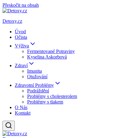
Přeskočit na obsah
Detoxy.cz
Úvod
Očista
Výživa
Fermentované Potraviny
Kyselina Askorbová
Zdraví
Imunita
Otužování
Zdravotní Problémy
Podráždění
Problémy s cholesterolem
Problémy s tlakem
O Nás
Kontakt