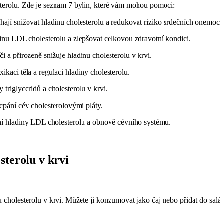
terolu. Zde je seznam 7 bylin, které vám mohou pomoci:
máhají snižovat hladinu cholesterolu a redukovat riziko srdečních onemoc
inu LDL cholesterolu a zlepšovat celkovou zdravotní kondici.
i a přirozeně snižuje hladinu cholesterolu v krvi.
ikaci těla a regulaci hladiny cholesterolu.
 triglyceridů a cholesterolu v krvi.
ucpání cév cholesterolovými pláty.
ání hladiny LDL cholesterolu a obnově cévního systému.
sterolu v krvi
u cholesterolu v krvi. Můžete ji konzumovat jako čaj nebo přidat do salá