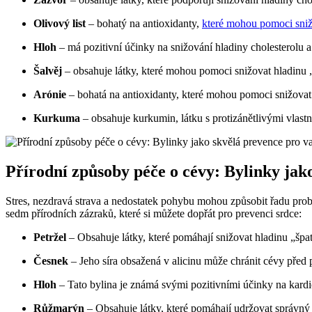
Olivový list
– bohatý na antioxidanty,
které mohou pomoci sniž
Hloh
– má pozitivní účinky na snižování hladiny cholesterolu 
Šalvěj
– obsahuje látky, které mohou pomoci snižovat hladinu „š
Arónie
– bohatá na antioxidanty, které mohou pomoci snižovat 
Kurkuma
– obsahuje kurkumin, látku s protizánětlivými vlast
Přírodní způsoby péče o cévy: Bylinky jak
Stres, nezdravá strava a nedostatek pohybu mohou způsobit řadu pro
sedm přírodních zázraků, které si můžete dopřát pro prevenci srdce:
Petržel
– Obsahuje látky, které pomáhají snižovat hladinu „špa
Česnek
– Jeho síra obsažená v alicinu může chránit cévy pře
Hloh
– Tato bylina je známá svými pozitivními účinky na kardio
Růžmarýn
– Obsahuje látky, které pomáhají udržovat správný k