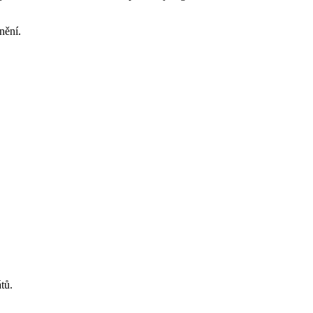
nění.
tů.