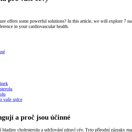
e offers some powerful solutions? In this article, we will explore 7 nat
ference in your cardiovascular health.
nné
činek
sterolu
olu
o vaše srdce
ngují a proč jsou účinné
adiny cholesterolu a udržování zdraví cév. Tyto přírodní zázraky mají