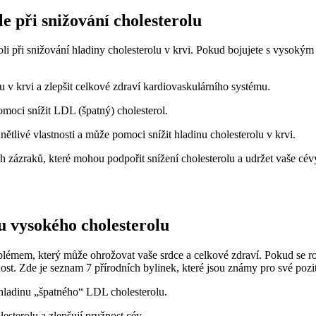
le při snižování cholesterolu
li při snižování hladiny cholesterolu v krvi. Pokud bojujete s vysokým
lu v krvi a zlepšit celkové zdraví kardiovaskulárního systému.
moci snížit LDL (špatný) cholesterol.
ětlivé vlastnosti a může pomoci snížit hladinu cholesterolu v krvi.
ch zázraků, které mohou podpořit snížení cholesterolu a udržet vaše c
u vysokého cholesterolu
lémem, který může ohrožovat vaše srdce a celkové zdraví. Pokud se ro
ost. Zde je seznam 7 přírodních bylinek, které jsou známy pro své pozi
 hladinu „špatného“ LDL cholesterolu.
esterolu a zlepšují pružnost cév.