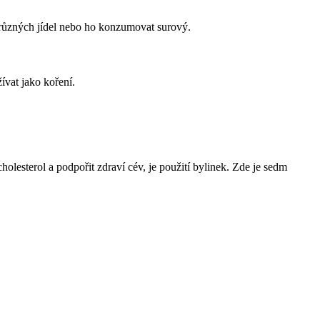
 různých jídel nebo ho konzumovat surový.
ívat jako koření.
olesterol a podpořit zdraví cév, je použití bylinek. Zde je sedm