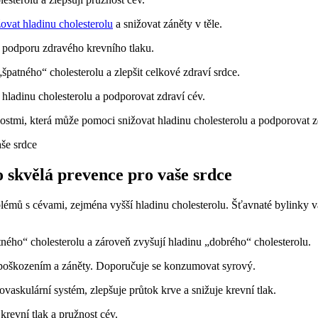
ovat hladinu cholesterolu
a snižovat záněty v těle.
a podporu zdravého krevního tlaku.
patného“ cholesterolu a zlepšit celkové zdraví srdce.
hladinu cholesterolu a podporovat zdraví cév.
nostmi, která může pomoci snižovat hladinu cholesterolu a podporovat z
o skvělá prevence pro vaše srdce
blémů s cévami, zejména vyšší hladinu cholesterolu. Šťavnaté bylinky
tného“ cholesterolu a zároveň zvyšují hladinu „dobrého“ cholesterolu.
d poškozením a záněty. Doporučuje se konzumovat syrový.
vaskulární systém, zlepšuje průtok krve a snižuje krevní tlak.
revní tlak a pružnost cév.