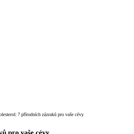
lesterol: 7 přírodních zázraků pro vaše cévy
ků pro vaše cévy