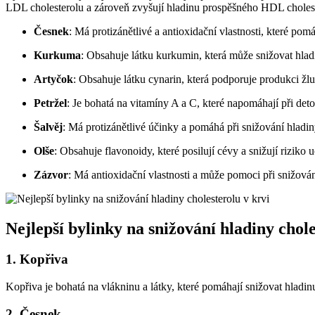
LDL cholesterolu a zároveň zvyšují hladinu prospěšného HDL choles
Česnek
: Má protizánětlivé a antioxidační vlastnosti, které po
Kurkuma
: Obsahuje látku kurkumin, která může snižovat hlad
Artyčok
: Obsahuje látku cynarin, která podporuje produkci žluč
Petržel
: Je bohatá na vitamíny A a C, které napomáhají při detox
Šalvěj
: Má protizánětlivé účinky a pomáhá při snižování hladiny
Olše
: Obsahuje flavonoidy, které posilují cévy a snižují riziko 
Zázvor
: Má antioxidační vlastnosti a může pomoci při snižov
Nejlepší bylinky na snižování hladiny chole
1. Kopřiva
Kopřiva je bohatá na vlákninu a látky, které pomáhají snižovat hladin
2. Česnek