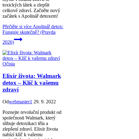
toxických látek a zlepšit
celkové zdraví. Začněte nový
začátek s Apolinář detoxem!
Přečtěte si více
Apolinář detox:
Funguje skutečně? (Pravda
2026)
Očista
Elixír života: Walmark
detox – Klíč k vašemu
zdraví
Od
webmaster1
29. 9. 2022
Poznejte revoluční produkt od
společnosti Walmark, který
slibuje detoxikaci těla a
zlepšení zdraví. Elixír života
nabízí klíč k vašemu