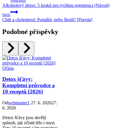
Předchozí
Alkoholový detox: 5 kroků pro rychlou regeneraci (Návod)
Další
Chili a cholesterol: Pomáhá, nebo škodí? [Pravda]
Podobné příspěvky
Očista
Detox šťávy:
Kompletní průvodce a
10 receptů [2026]
Od
webmaster1
27. 6. 2026
27.
6. 2026
Detox šťávy jsou skvělý
způsob, jak očistit tělo i mysl.
Tyto 10 receptů vám pomohou