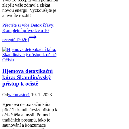
zlepšit vaše zdraví a získat
novou energii. Vyzkoušejte je
a uvidíte rozdíl!
Přečtěte si více
Detox šťávy:
Kompletní průvodce a 10
receptů [2026]
Očista
Hjemova detoxikační
kúra: Skandinávský
přístup k očistě
Od
webmaster1
19. 1. 2023
Hjemova detoxikační kúra
přináší skandinávský přístup k
očistě těla a mysli. Pomocí
tradičních postupů, jako je
saunování a konzumace