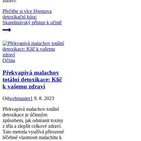
zdraví!
Přečtěte si více
Hjemova
detoxikační kúra:
Skandinávský přístup k očistě
Očista
Překvapivá malachov
totální detoxikace: Klíč
k vašemu zdraví
Od
webmaster1
9. 8. 2023
Překvapivá malachov totální
detoxikace je účinným
způsobem, jak odstranit toxiny
z těla a zlepšit celkové zdraví.
Tato metoda využívá přirozené
léčebné vlastnosti malachitu k