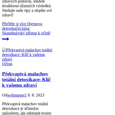
zdravých potravin, můžete
dosáhnout úžasných výsledků.
Sledujte naše tipy a zlepšte své
zdraví!
Přečtěte si více
Hjemova
detoxikační kúra:
Skandinávský přístup k očistě
Očista
Překvapivá malachov
totální detoxikace: Klíč
k vašemu zdraví
Od
webmaster1
9. 8. 2023
Překvapivá malachov totální
detoxikace je účinným
způsobem, jak odstranit toxiny