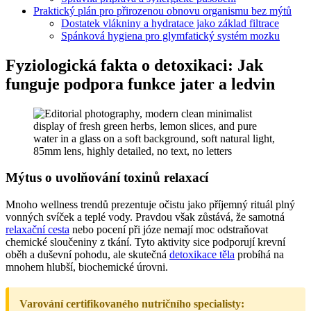
Praktický plán pro přirozenou obnovu organismu bez mýtů
Dostatek vlákniny a hydratace jako základ filtrace
Spánková hygiena pro glymfatický systém mozku
Fyziologická fakta o detoxikaci: Jak
funguje podpora funkce jater a ledvin
Mýtus o uvolňování toxinů relaxací
Mnoho wellness trendů prezentuje očistu jako příjemný rituál plný
vonných svíček a teplé vody. Pravdou však zůstává, že samotná
relaxační cesta
nebo pocení při józe nemají moc odstraňovat
chemické sloučeniny z tkání. Tyto aktivity sice podporují krevní
oběh a duševní pohodu, ale skutečná
detoxikace těla
probíhá na
mnohem hlubší, biochemické úrovni.
Varování certifikovaného nutričního specialisty: