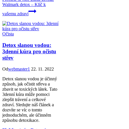
Walmark detox – Klíč k
vašemu zdraví
Očista
Detox slanou vodou:
3denní kúra pro očistu
střev
Od
webmaster1
22. 11. 2022
Detox slanou vodou je účinný
způsob, jak očistit střeva a
zbavit se toxických látek. Tato
3denní kúra může pomoci
zlepšit trávení a celkové
zdraví. Sledujte náš článek a
dozvíte se víc o tomto
jednoduchém, ale účinném
způsobu detoxikace.