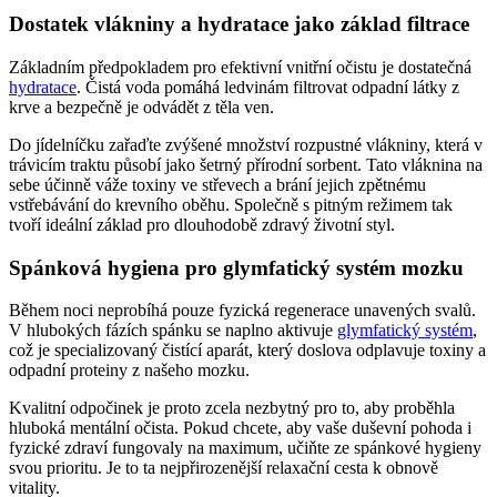
Dostatek vlákniny a hydratace jako základ filtrace
Základním předpokladem pro efektivní vnitřní očistu je dostatečná
hydratace
. Čistá voda pomáhá ledvinám filtrovat odpadní látky z
krve a bezpečně je odvádět z těla ven.
Do jídelníčku zařaďte zvýšené množství rozpustné vlákniny, která v
trávicím traktu působí jako šetrný přírodní sorbent. Tato vláknina na
sebe účinně váže toxiny ve střevech a brání jejich zpětnému
vstřebávání do krevního oběhu. Společně s pitným režimem tak
tvoří ideální základ pro dlouhodobě zdravý životní styl.
Spánková hygiena pro glymfatický systém mozku
Během noci neprobíhá pouze fyzická regenerace unavených svalů.
V hlubokých fázích spánku se naplno aktivuje
glymfatický systém
,
což je specializovaný čistící aparát, který doslova odplavuje toxiny a
odpadní proteiny z našeho mozku.
Kvalitní odpočinek je proto zcela nezbytný pro to, aby proběhla
hluboká mentální očista. Pokud chcete, aby vaše duševní pohoda i
fyzické zdraví fungovaly na maximum, učiňte ze spánkové hygieny
svou prioritu. Je to ta nejpřirozenější relaxační cesta k obnově
vitality.