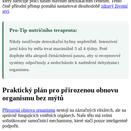
který ulehčuje práci našim hlavním detoxikačním centrům. Tento
čistě přírodní přístup pomáhá nastartovat dlouhodobě
zdravý životní
styl
.
Pro-Tip nutričního terapeuta:
Nikdy neužívejte detoxikační byliny nepřetržitě. Intenzivní
jarní kúra by měla trvat maximálně 3 až 4 týdny. Poté
dopřejte tělu alespoň čtrnáctidenní pauzu, aby si receptorové
systémy odpočinuly a nedocházelo k nadměrné dehydrataci
organismu.
Praktický plán pro přirozenou obnovu
organismu bez mýtů
Přirozená obnova organismu
nestojí na zázračných elixírech, ale na
správně fungujících vnitřních orgánech. Naše tělo má velmi
sofistikované samočisticí mechanismy, které stačí pouze inteligentně
podpořit.