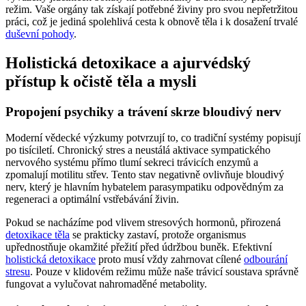
režim. Vaše orgány tak získají potřebné živiny pro svou nepřetržitou
práci, což je jediná spolehlivá cesta k obnově těla i k dosažení trvalé
duševní pohody
.
Holistická detoxikace a ajurvédský
přístup k očistě těla a mysli
Propojení psychiky a trávení skrze bloudivý nerv
Moderní vědecké výzkumy potvrzují to, co tradiční systémy popisují
po tisíciletí. Chronický stres a neustálá aktivace sympatického
nervového systému přímo tlumí sekreci trávicích enzymů a
zpomalují motilitu střev. Tento stav negativně ovlivňuje bloudivý
nerv, který je hlavním hybatelem parasympatiku odpovědným za
regeneraci a optimální vstřebávání živin.
Pokud se nacházíme pod vlivem stresových hormonů, přirozená
detoxikace těla
se prakticky zastaví, protože organismus
upřednostňuje okamžité přežití před údržbou buněk. Efektivní
holistická detoxikace
proto musí vždy zahrnovat cílené
odbourání
stresu
. Pouze v klidovém režimu může naše trávicí soustava správně
fungovat a vylučovat nahromaděné metabolity.