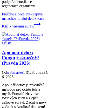
podpoře detoxikace a
regenerace organismu.
Přečtěte si více
Překvapivá
malachov totální detoxikace:
Klíč k vašemu zdraví
Očista
Apolinář detox:
Funguje skutečně?
(Pravda 2026)
Od
webmaster1
31. 3. 2022
24.
6. 2026
Apolinář detox je revoluční
metodou pro očistu těla a
mysli. Pomáhá zbavit se
toxických látek a zlepšit
celkové zdraví. Začněte nový
začátek s Apolinář detoxem!