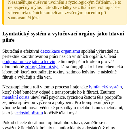
Nezaměňujte duševní uvolnění s fyziologickým čištěním. Je to
nebezpečný mýtus – škodlivé látky se z tkání neuvolňují čistě
vlivem relaxačních koupelí ani zvýšeným pocením při
saunování či józe.
Lymfatický systém a vylučovací orgány jako hlavní
pilíře
Skutečná a efektivní
detoxikace organismu
spoléhá výhradně na
perfektně koordinovanou práci našich vnitřních orgánů. Cílená
podpora funkce jater a ledvin
je tím nejlepším krokem pro váš
dlouhodobě
zdravý životní styl
. Játra fungují jako hlavní chemická
laboratoř, která neutralizuje toxiny, zatímco ledviny je následně
filtrují a vylučují z těla ven.
Nezastupitelnou roli v tomto procesu hraje také
lymfatický systém
,
který sbírá buněčný odpad a transportuje ho k filtraci. Zatímco
mentální očista
uleví vaší psychice, fyzickou čistotu těla podpoříte
zejména správnou výživou a pohybem. Pro komplexní péči je
vhodné kombinovat vědecké poznatky o metabolismu s metodami,
jako je
celostní přístup
k očistě těla i mysli.
Pokud chcete dosáhnout optimálního zdraví, zaměřte se na
vyvážený jídelníček bohatý na antioxidanty a dostatečný pitný