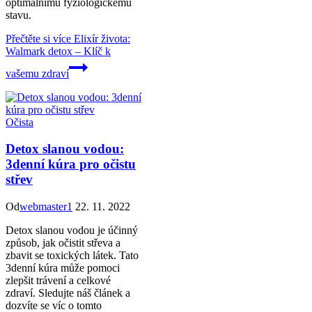
optimálnímu fyziologickému
stavu.
Přečtěte si více
Elixír života:
Walmark detox – Klíč k
vašemu zdraví
Očista
Detox slanou vodou:
3denní kúra pro očistu
střev
Od
webmaster1
22. 11. 2022
Detox slanou vodou je účinný
způsob, jak očistit střeva a
zbavit se toxických látek. Tato
3denní kúra může pomoci
zlepšit trávení a celkové
zdraví. Sledujte náš článek a
dozvíte se víc o tomto