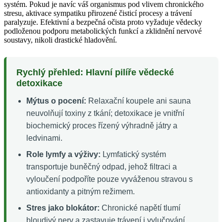
systém. Pokud je navíc váš organismus pod vlivem chronického
stresu, aktivace sympatiku přirozené čisticí procesy a trávení
paralyzuje. Efektivní a bezpečná očista proto vyžaduje vědecky
podloženou podporu metabolických funkcí a zklidnění nervové
soustavy, nikoli drastické hladovění.
Rychlý přehled: Hlavní pilíře vědecké
detoxikace
Mýtus o pocení:
Relaxační koupele ani sauna
neuvolňují toxiny z tkání; detoxikace je vnitřní
biochemický proces řízený výhradně játry a
ledvinami.
Role lymfy a výživy:
Lymfatický systém
transportuje buněčný odpad, jehož filtraci a
vyloučení podpoříte pouze vyváženou stravou s
antioxidanty a pitným režimem.
Stres jako blokátor:
Chronické napětí tlumí
bloudivý nerv a zastavuje trávení i vylučování