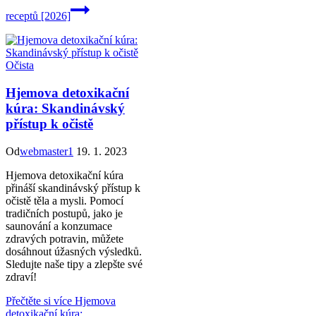
receptů [2026]
Očista
Hjemova detoxikační
kúra: Skandinávský
přístup k očistě
Od
webmaster1
19. 1. 2023
Hjemova detoxikační kúra
přináší skandinávský přístup k
očistě těla a mysli. Pomocí
tradičních postupů, jako je
saunování a konzumace
zdravých potravin, můžete
dosáhnout úžasných výsledků.
Sledujte naše tipy a zlepšte své
zdraví!
Přečtěte si více
Hjemova
detoxikační kúra: