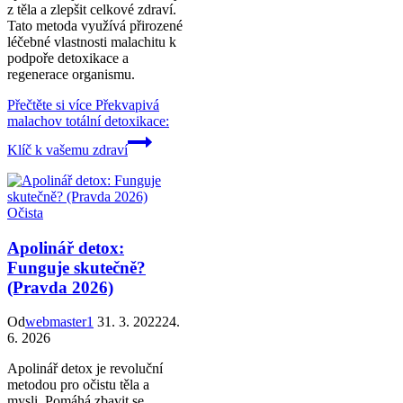
z těla a zlepšit celkové zdraví.
Tato metoda využívá přirozené
léčebné vlastnosti malachitu k
podpoře detoxikace a
regenerace organismu.
Přečtěte si více
Překvapivá
malachov totální detoxikace:
Klíč k vašemu zdraví
Očista
Apolinář detox:
Funguje skutečně?
(Pravda 2026)
Od
webmaster1
31. 3. 2022
24.
6. 2026
Apolinář detox je revoluční
metodou pro očistu těla a
mysli. Pomáhá zbavit se