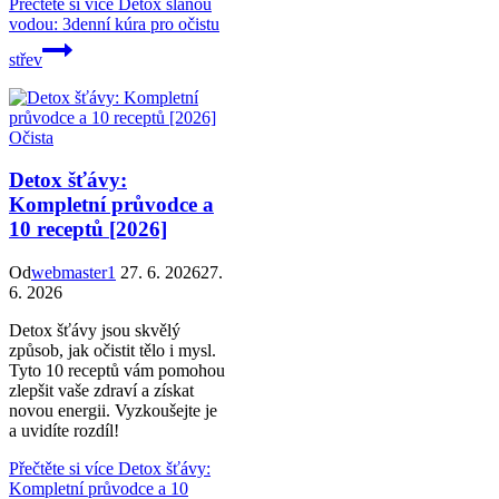
Přečtěte si více
Detox slanou
vodou: 3denní kúra pro očistu
střev
Očista
Detox šťávy:
Kompletní průvodce a
10 receptů [2026]
Od
webmaster1
27. 6. 2026
27.
6. 2026
Detox šťávy jsou skvělý
způsob, jak očistit tělo i mysl.
Tyto 10 receptů vám pomohou
zlepšit vaše zdraví a získat
novou energii. Vyzkoušejte je
a uvidíte rozdíl!
Přečtěte si více
Detox šťávy:
Kompletní průvodce a 10