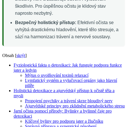
škodlivin. Pro úspěšnou očistu je klidový stav
naprosto nezbytný.
Bezpečný holistický přístup:
Efektivní očista se
vyhýbá drastickému hladovění, které tělo stresuje, a
sází na harmonizaci trávení a nervové soustavy.
Obsah
[
skrýt
]
Fyziologická fakta o detoxikaci: Jak funguje podpora funkce
jater a ledvin
Mýtus o uvolňování toxinů relaxací
Lymfatický systém a vylučovací orgány jako hlavní
pilíře
Holistická detoxikace a ajurvédský přístup k očistě těla a
mysli
Propojení psychiky a trávení skrze bloudivý nerv
Ajurvédské principy pro zklidnění metabolického stresu
Jarní očista pomocí přírody: Bylinky a bylinné čaje pro
detoxikaci
Klíčové byliny pro podporu jater a žlučníku
Správná příprava a synergické působení