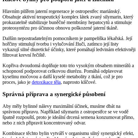
Hlavním pilířem jaterní regenerace je ostropestřec mariánský.
Obsahuje aktivní terapeutický komplex látek zvaný silymarin, který
prokazatelně stabilizuje buněčné membrány hepatocytů a stimuluje
proteosyntézu pro účinnou obnovu poškozené jaterní tkáně.
Dalším nepostradatelným pomocníkem je pampeliška lékařská. Její
hořčiny stimulují tvorbu i vylučování žluči, zatímco její listy
vykazují silné diuretické účinky, které pomáhají ledvinám efektivněji
filtrovat krevní řečiště.
Kopřiva dvoudomá doplňuje toto trio vysokým obsahem minerálů a
schopností podporovat celkovou diurézu. Pomáhá odplavovat
kyselinu močovou a další kyselé metabolity z tkání, což je pro
proces, jako je
detoxikace těla
, naprosto klíčové.
Správná příprava a synergické působení
Aby měly bylinné nálevy maximální účinek, musíme dbát na
správnou přípravu. Například silymarin z ostropestřce se ve vodě
špatně rozpouští, proto je ideální drcená semena konzumovat přímo,
nebo z nich připravit koncentrovaný odvar.
Kombinace těchto bylin vytváří v organismu silný synergický efekt,