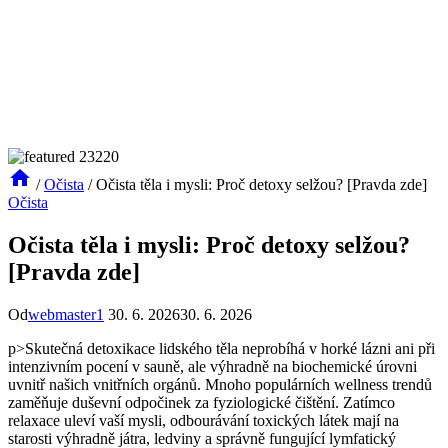
/
Očista
/
Očista těla i mysli: Proč detoxy selžou? [Pravda zde]
Očista
Očista těla i mysli: Proč detoxy selžou?
[Pravda zde]
Od
webmaster1
30. 6. 2026
30. 6. 2026
p>Skutečná detoxikace lidského těla neprobíhá v horké lázni ani při
intenzivním pocení v sauně, ale výhradně na biochemické úrovni
uvnitř našich vnitřních orgánů. Mnoho populárních wellness trendů
zaměňuje duševní odpočinek za fyziologické čištění. Zatímco
relaxace uleví vaší mysli, odbourávání toxických látek mají na
starosti výhradně játra, ledviny a správně fungující lymfatický