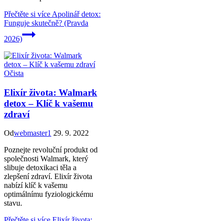
Přečtěte si více
Apolinář detox:
Funguje skutečně? (Pravda
2026)
Očista
Elixír života: Walmark
detox – Klíč k vašemu
zdraví
Od
webmaster1
29. 9. 2022
Poznejte revoluční produkt od
společnosti Walmark, který
slibuje detoxikaci těla a
zlepšení zdraví. Elixír života
nabízí klíč k vašemu
optimálnímu fyziologickému
stavu.
Přečtěte si více
Elixír života: