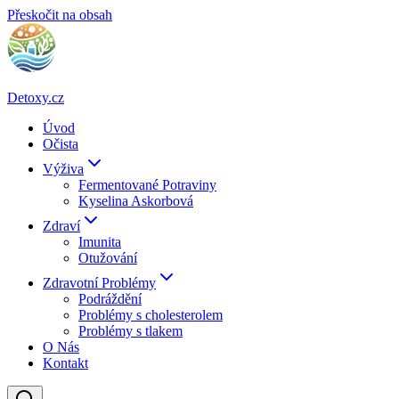
Přeskočit na obsah
Detoxy.cz
Úvod
Očista
Výživa
Fermentované Potraviny
Kyselina Askorbová
Zdraví
Imunita
Otužování
Zdravotní Problémy
Podráždění
Problémy s cholesterolem
Problémy s tlakem
O Nás
Kontakt