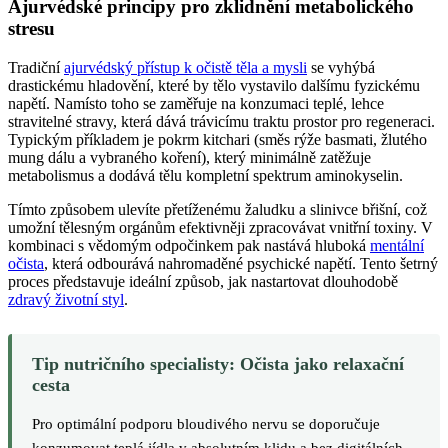
Ajurvédské principy pro zklidnění metabolického
stresu
Tradiční
ajurvédský přístup k očistě těla a mysli
se vyhýbá
drastickému hladovění, které by tělo vystavilo dalšímu fyzickému
napětí. Namísto toho se zaměřuje na konzumaci teplé, lehce
stravitelné stravy, která dává trávicímu traktu prostor pro regeneraci.
Typickým příkladem je pokrm kitchari (směs rýže basmati, žlutého
mung dálu a vybraného koření), který minimálně zatěžuje
metabolismus a dodává tělu kompletní spektrum aminokyselin.
Tímto způsobem ulevíte přetíženému žaludku a slinivce břišní, což
umožní tělesným orgánům efektivněji zpracovávat vnitřní toxiny. V
kombinaci s vědomým odpočinkem pak nastává hluboká
mentální
očista
, která odbourává nahromaděné psychické napětí. Tento šetrný
proces představuje ideální způsob, jak nastartovat dlouhodobě
zdravý životní styl
.
Tip nutričního specialisty: Očista jako relaxační
cesta
Pro optimální podporu bloudivého nervu se doporučuje
konzumovat teplá jídla v absolutním klidu a bez digitálních