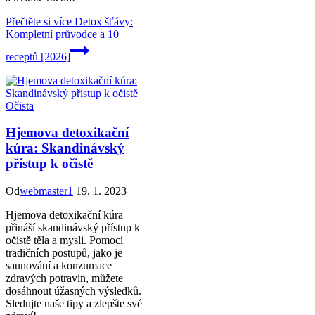
Přečtěte si více
Detox šťávy:
Kompletní průvodce a 10
receptů [2026]
Očista
Hjemova detoxikační
kúra: Skandinávský
přístup k očistě
Od
webmaster1
19. 1. 2023
Hjemova detoxikační kúra
přináší skandinávský přístup k
očistě těla a mysli. Pomocí
tradičních postupů, jako je
saunování a konzumace
zdravých potravin, můžete
dosáhnout úžasných výsledků.
Sledujte naše tipy a zlepšte své