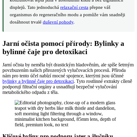
displejů. Tato jednoduchá
relaxační cesta
přepne váš
organismus do regeneračního modu a pomůže vám snadněji
dosáhnout trvalé
duševní pohody
.
Jarní očista pomocí přírody: Bylinky a
bylinné čaje pro detoxikaci
Jarní očista by neměla být drastickým hladověním, ale spíše šetrným
povzbuzením našich přirozených vylučovacích procesů. Příroda
nám pro tento účel nabízí mocné spojence, kterými jsou účinné
bylinky a bylinné čaje pro detoxikaci
. Tyto rostlinné extrakty cíleně
podporují filtrační orgány a usnadňují bezpečné vylučování
metabolického odpadu z těla.
Klíčové byliny pro podporu jater a žlučníku