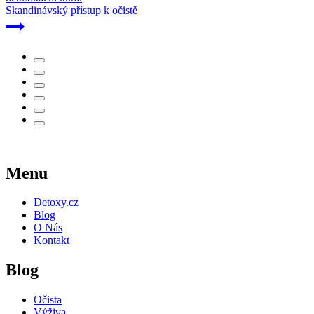
Skandinávský přístup k očistě
Menu
Detoxy.cz
Blog
O Nás
Kontakt
Blog
Očista
Výživa