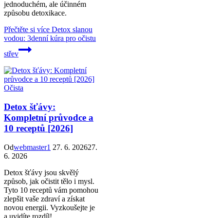
jednoduchém, ale účinném
způsobu detoxikace.
Přečtěte si více
Detox slanou
vodou: 3denní kúra pro očistu
střev
Očista
Detox šťávy:
Kompletní průvodce a
10 receptů [2026]
Od
webmaster1
27. 6. 2026
27.
6. 2026
Detox šťávy jsou skvělý
způsob, jak očistit tělo i mysl.
Tyto 10 receptů vám pomohou
zlepšit vaše zdraví a získat
novou energii. Vyzkoušejte je
a uvidíte rozdíl!