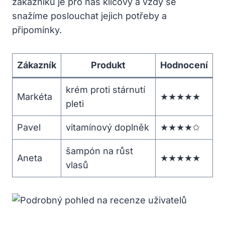
zákazníků je pro nás klíčový a vždy se
snažíme poslouchat jejich potřeby a
připomínky.
Zákazník
Produkt
Hodnocení
krém proti stárnutí
Markéta
★★★★★
pleti
Pavel
vitamínový doplněk
★★★★✩
šampón na růst
Aneta
★★★★★
vlasů