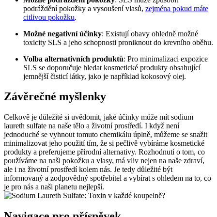
podráždění pokožky a vysoušení vlasů,
zejména pokud máte
citlivou pokožku
.
Možné negativní účinky
: Existují obavy ohledně možné
toxicity SLS a jeho schopnosti proniknout do krevního oběhu.
Volba alternativních produktů
: Pro minimalizaci expozice
SLS se doporučuje hledat kosmetické produkty obsahující
jemnější čisticí látky, jako je například kokosový olej.
Závěrečné myšlenky
Celkově je důležité si uvědomit, jaké účinky může mít sodium
laureth sulfate na naše tělo a životní prostředí. I když není
jednoduché se vyhnout tomuto chemikálu úplně, můžeme se snažit
minimalizovat jeho použití tím, že si pečlivě vybíráme kosmetické
produkty a preferujeme přírodní alternativy. Rozhodnutí o tom, co
používáme na naši pokožku a vlasy, má vliv nejen na naše zdraví,
ale i na životní prostředí kolem nás. Je tedy důležité být
informovaný a zodpovědný spotřebitel a vybírat s ohledem na to, co
je pro nás a naši planetu nejlepší.
Navigace pro příspěvek