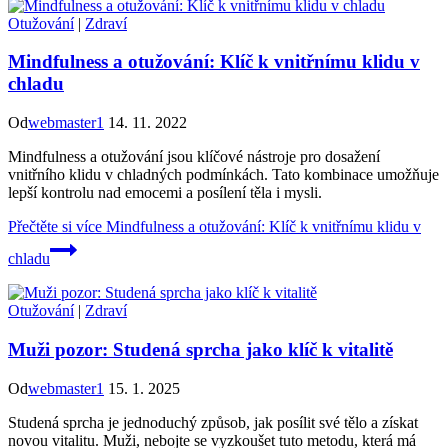
Otužování
|
Zdraví
Mindfulness a otužování: Klíč k vnitřnímu klidu v
chladu
Od
webmaster1
14. 11. 2022
Mindfulness a otužování jsou klíčové nástroje pro dosažení
vnitřního klidu v chladných podmínkách. Tato kombinace umožňuje
lepší kontrolu nad emocemi a posílení těla i mysli.
Přečtěte si více
Mindfulness a otužování: Klíč k vnitřnímu klidu v
chladu
Otužování
|
Zdraví
Muži pozor: Studená sprcha jako klíč k vitalitě
Od
webmaster1
15. 1. 2025
Studená sprcha je jednoduchý způsob, jak posílit své tělo a získat
novou vitalitu. Muži, nebojte se vyzkoušet tuto metodu, která má