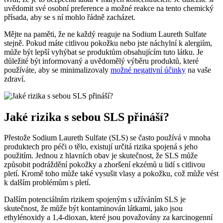
uvědomit své osobní preference a možné reakce na tento chemický
přísada, aby se s ní mohlo řádně zacházet.
Mějte na paměti, že ne každý reaguje na Sodium Laureth Sulfate
stejně. Pokud máte citlivou pokožku nebo jste náchylní k alergiím,
může být lepší vyhýbat se produktům obsahujícím tuto látku. Je
důležité být informovaný a uvědomělý výběru produktů, které
používáte, aby se minimalizovaly
možné negativní účinky
na vaše
zdraví.
Jaké rizika s sebou SLS přináší?
Přestože Sodium Laureth Sulfate (SLS) se často používá v mnoha
produktech pro péči o tělo, existují určitá rizika spojená s jeho
použitím. Jednou z hlavních obav je skutečnost, že SLS může
způsobit podráždění pokožky a zhoršení ekzémů u lidí s citlivou
pletí. Kromě toho může také vysušit vlasy a pokožku, což může vést
k dalším problémům s pletí.
Dalším potenciálním rizikem spojeným s užíváním SLS je
skutečnost, že může být kontaminován látkami, jako jsou
ethylénoxidy a 1,4-dioxan, které jsou považovány za karcinogenní