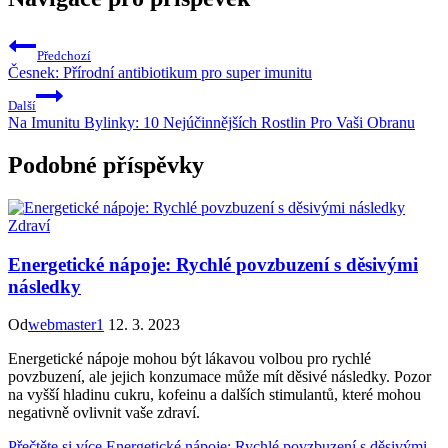
Předchozí
Česnek: Přírodní antibiotikum pro super imunitu
Další
Na Imunitu Bylinky: 10 Nejúčinnějších Rostlin Pro Vaši Obranu
Podobné příspěvky
Zdraví
Energetické nápoje: Rychlé povzbuzení s děsivými
následky
Od
webmaster1
12. 3. 2023
Energetické nápoje mohou být lákavou volbou pro rychlé
povzbuzení, ale jejich konzumace může mít děsivé následky. Pozor
na vyšší hladinu cukru, kofeinu a dalších stimulantů, které mohou
negativně ovlivnit vaše zdraví.
Přečtěte si více
Energetické nápoje: Rychlé povzbuzení s děsivými