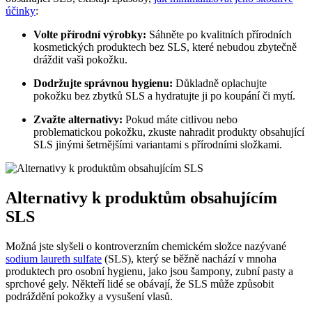
účinky
:
Volte přírodní výrobky:
Sáhněte po kvalitních přírodních
kosmetických produktech bez SLS, které nebudou zbytečně
dráždit vaši pokožku.
Dodržujte správnou hygienu:
Důkladně oplachujte
pokožku bez zbytků SLS a hydratujte ji po koupání či mytí.
Zvažte alternativy:
Pokud máte citlivou nebo
problematickou pokožku, zkuste nahradit produkty obsahující
SLS jinými šetrnějšími variantami s přírodními složkami.
Alternativy k produktům obsahujícím
SLS
Možná jste slyšeli o kontroverzním chemickém složce nazývané
sodium laureth sulfate
(SLS), který se běžně nachází v mnoha
produktech pro osobní hygienu, jako jsou šampony, zubní pasty a
sprchové gely. Někteří lidé se obávají, že SLS může způsobit
podráždění pokožky a vysušení vlasů.