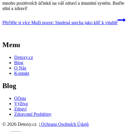
mnoho pozitivních účinků na váš zdraví a imunitní systém. Buďte
silní a zdraví!
Přečtěte si více
Muži pozor: Studená sprcha jako klíč k vitalitě
Menu
Detoxy.cz
Blog
O Nás
Kontakt
Blog
Očista
Výživa
Zdraví
Zdravotní Problémy
© 2026 Detoxy.cz |
Ochrana Osobních Údajů