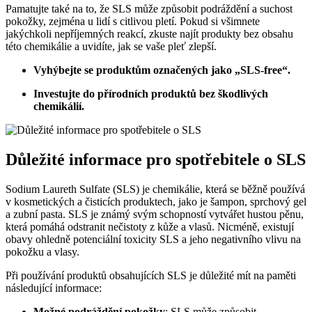
Pamatujte také na to, že SLS může způsobit podráždění a suchost
pokožky, zejména u lidí s citlivou pletí. Pokud si všimnete
jakýchkoli nepříjemných reakcí, zkuste najít produkty bez obsahu
této chemikálie a uvidíte, jak se vaše pleť zlepší.
Vyhýbejte se produktům označených jako „SLS-free“.
Investujte do přírodních produktů bez škodlivých
chemikálií.
Důležité informace pro spotřebitele o SLS
Sodium Laureth Sulfate (SLS) je chemikálie, která se běžně používá
v kosmetických a čisticích produktech, jako je šampon, sprchový gel
a zubní pasta. SLS je známý svým schopností vytvářet hustou pěnu,
která pomáhá odstranit nečistoty z kůže a vlasů. Nicméně, existují
obavy ohledně potenciální toxicity SLS a jeho negativního vlivu na
pokožku a vlasy.
Při používání produktů obsahujících SLS je důležité mít na paměti
následující informace:
Možné podráždění pokožky
: SLS může způsobit