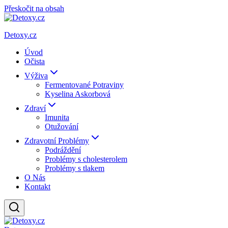
Přeskočit na obsah
Detoxy.cz
Úvod
Očista
Výživa
Fermentované Potraviny
Kyselina Askorbová
Zdraví
Imunita
Otužování
Zdravotní Problémy
Podráždění
Problémy s cholesterolem
Problémy s tlakem
O Nás
Kontakt