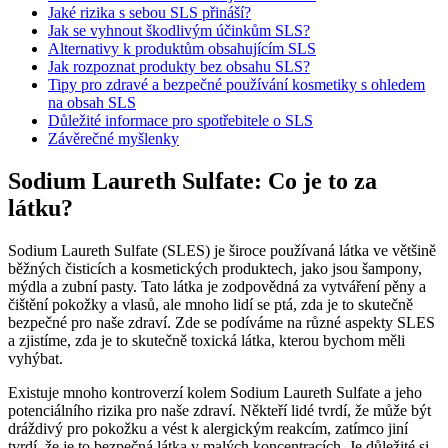
Jaké rizika s sebou SLS přináší?
Jak se vyhnout škodlivým účinkům SLS?
Alternativy k produktům obsahujícím SLS
Jak rozpoznat produkty bez obsahu SLS?
Tipy pro zdravé a bezpečné používání kosmetiky s ohledem
na obsah SLS
Důležité informace pro spotřebitele o SLS
Závěrečné myšlenky
Sodium Laureth Sulfate: Co je to za
látku?
Sodium Laureth Sulfate (SLES) je široce používaná látka ve většině
běžných čisticích a kosmetických produktech, jako jsou šampony,
mýdla a zubní pasty. Tato látka je zodpovědná za vytváření pěny a
čištění pokožky a vlasů, ale mnoho lidí se ptá, zda je to skutečně
bezpečné pro naše zdraví. Zde se podíváme na různé aspekty SLES
a zjistíme, zda je to skutečně toxická látka, kterou bychom měli
vyhýbat.
Existuje mnoho kontroverzí kolem Sodium Laureth Sulfate a jeho
potenciálního rizika pro naše zdraví. Někteří lidé tvrdí, že může být
dráždivý pro pokožku a vést k alergickým reakcím, zatímco jiní
tvrdí, že je to bezpečná látka v malých koncentracích. Je důležité si