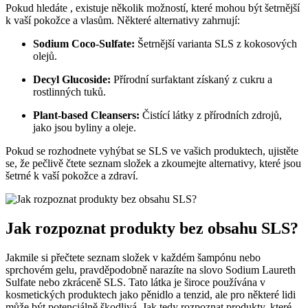
Pokud hledáte , existuje několik možností, které mohou být šetrnější
k vaší pokožce a vlasům. Některé alternativy zahrnují:
Sodium Coco-Sulfate:
Šetrnější varianta SLS z kokosových
olejů.
Decyl Glucoside:
Přírodní surfaktant získaný z cukru a
rostlinných tuků.
Plant-based Cleansers:
Čistící látky z přírodních zdrojů,
jako jsou byliny a oleje.
Pokud se rozhodnete vyhýbat se SLS ve vašich produktech, ujistěte
se, že pečlivě čtete seznam složek a zkoumejte alternativy, které jsou
šetrné k vaší pokožce a zdraví.
Jak rozpoznat produkty bez obsahu SLS?
Jakmile si přečtete seznam složek v každém šampónu nebo
sprchovém gelu, pravděpodobně narazíte na slovo Sodium Laureth
Sulfate nebo zkráceně SLS. Tato látka je široce používána v
kosmetických produktech jako pěnidlo a tenzid, ale pro některé lidi
může být potenciálně škodlivá. Jak tedy rozpoznat produkty, které