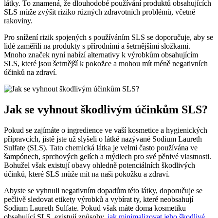
látky. To znamená, že dlouhodobé používání produktů obsahujících
SLS může zvýšit riziko různých zdravotních problémů, včetně
rakoviny.
Pro snížení rizik spojených s používáním SLS se doporučuje, aby se
lidé zaměřili na produkty s přírodními a šetrnějšími složkami.
Mnoho značek nyní nabízí alternativy k výrobkům obsahujícím
SLS, které jsou šetrnější k pokožce a mohou mít méně negativních
účinků na zdraví.
Jak se vyhnout škodlivým účinkům SLS?
Pokud se zajímáte o ingredience ve vaší kosmetice a hygienických
přípravcích, jistě jste už slyšeli o látkě nazývané Sodium Laureth
Sulfate (SLS). Tato chemická látka je velmi často používána ve
šampónech, sprchových gelích a mýdlech pro své pěnivé vlastnosti.
Bohužel však existují obavy ohledně potenciálních škodlivých
účinků, které SLS může mít na naši pokožku a zdraví.
Abyste se vyhnuli negativním dopadům této látky, doporučuje se
pečlivě sledovat etikety výrobků a vybírat ty, které neobsahují
Sodium Laureth Sulfate. Pokud však máte doma kosmetiku
obsahující SLS, existují způsoby,
jak minimalizovat jeho škodlivé