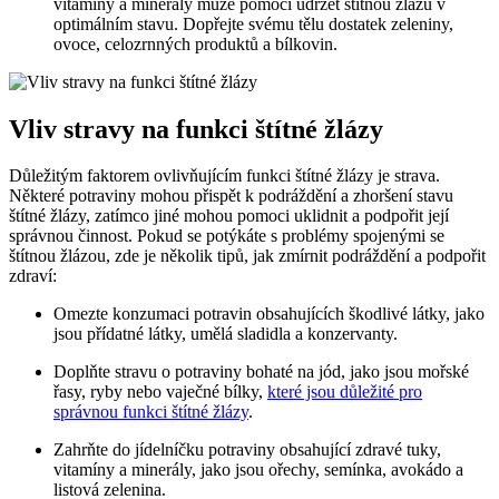
vitamíny a minerály může pomoci udržet štítnou žlázu v
optimálním stavu. Dopřejte svému tělu dostatek zeleniny,
ovoce, celozrnných produktů a bílkovin.
Vliv stravy na funkci štítné žlázy
Důležitým faktorem ovlivňujícím funkci štítné žlázy je strava.
Některé potraviny mohou přispět k podráždění a zhoršení stavu
štítné žlázy, zatímco jiné mohou pomoci uklidnit a podpořit její
správnou činnost. Pokud se potýkáte s problémy spojenými se
štítnou žlázou, zde je několik tipů, jak zmírnit podráždění a podpořit
zdraví:
Omezte konzumaci potravin obsahujících škodlivé látky, jako
jsou přídatné látky, umělá sladidla a konzervanty.
Doplňte stravu o potraviny bohaté na jód, jako jsou mořské
řasy, ryby nebo vaječné bílky,
které jsou důležité pro
správnou funkci štítné žlázy
.
Zahrňte do jídelníčku potraviny obsahující zdravé tuky,
vitamíny a minerály, jako jsou ořechy, semínka, avokádo a
listová zelenina.