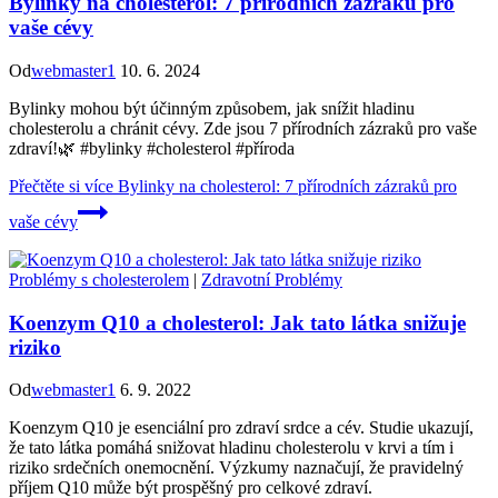
Bylinky na cholesterol: 7 přírodních zázraků pro
vaše cévy
Od
webmaster1
10. 6. 2024
Bylinky mohou být účinným způsobem, jak snížit hladinu
cholesterolu a chránit cévy. Zde jsou 7 přírodních zázraků pro vaše
zdraví!🌿 #bylinky #cholesterol #příroda
Přečtěte si více
Bylinky na cholesterol: 7 přírodních zázraků pro
vaše cévy
Problémy s cholesterolem
|
Zdravotní Problémy
Koenzym Q10 a cholesterol: Jak tato látka snižuje
riziko
Od
webmaster1
6. 9. 2022
Koenzym Q10 je esenciální pro zdraví srdce a cév. Studie ukazují,
že tato látka pomáhá snižovat hladinu cholesterolu v krvi a tím i
riziko srdečních onemocnění. Výzkumy naznačují, že pravidelný
příjem Q10 může být prospěšný pro celkové zdraví.