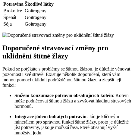
Potravina
Škodlivé látky
Brokolice
Goitrogeny
Špenát
Goitrogeny
Sója
Goitrogeny
Doporučené stravovací změny pro
uklidnění štítné žlázy
Pokud se potýkáte s problémy se štítnou žlázou, je důležité věnovat
pozornost i své stravě. Existuje několik doporučení, která vám
mohou pomoci uklidnit podrážděnou štítnou žlázu a zlepšit její
funkci:
Snížení konzumace potravin obsahujících kofein
: Kofein
může podněcovat štítnou žlázu a zvyšovat hladinu stresových
hormonů.
Integrace jódem bohatých potravin
: Jód je klíčovým
minerálem pro správnou funkci štítné žlázy, proto je důležité
jíst potraviny, jako je mořská řasa, které obsahují vyšší
množství jodu.