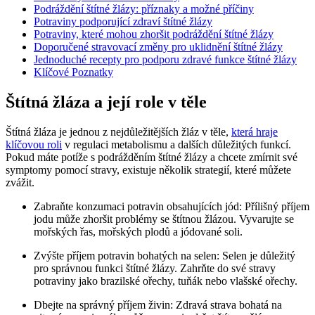
Podráždění štítné žlázy: příznaky a možné příčiny
Potraviny podporující zdraví štítné žlázy
Potraviny, které mohou zhoršit podráždění štítné žlázy
Doporučené stravovací změny pro uklidnění štítné žlázy
Jednoduché recepty pro podporu zdravé funkce štítné žlázy
Klíčové Poznatky
Štítná žláza a její role v těle
Štítná žláza je jednou z nejdůležitějších žláz v těle,
která hraje
klíčovou roli
v regulaci metabolismu a dalších důležitých funkcí.
Pokud máte potíže s podrážděním štítné žlázy a chcete zmírnit své
symptomy pomocí stravy, existuje několik strategií, které můžete
zvážit.
Zabraňte konzumaci potravin obsahujících jód: Přílišný příjem
jodu může zhoršit problémy se štítnou žlázou. Vyvarujte se
mořských řas, mořských plodů a jódované soli.
Zvýšte příjem potravin bohatých na selen: Selen je důležitý
pro správnou funkci štítné žlázy. Zahrňte do své stravy
potraviny jako brazilské ořechy, tuňák nebo vlašské ořechy.
Dbejte na správný příjem živin: Zdravá strava bohatá na