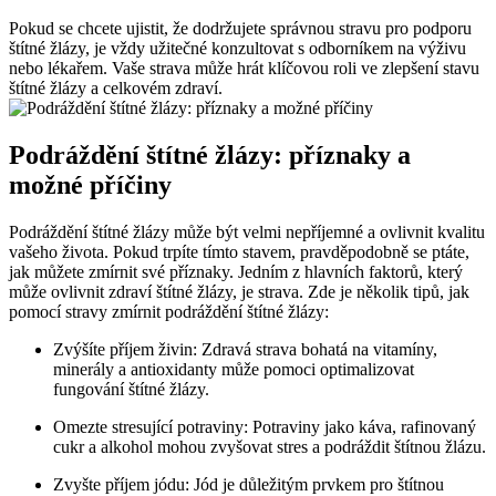
Pokud se chcete ujistit, že dodržujete správnou stravu pro podporu
štítné žlázy, je vždy užitečné konzultovat s odborníkem na výživu
nebo lékařem. Vaše strava může hrát klíčovou roli ve zlepšení stavu
štítné žlázy a celkovém zdraví.
Podráždění štítné žlázy: příznaky a
možné příčiny
Podráždění štítné žlázy může být velmi nepříjemné a ovlivnit kvalitu
vašeho života. Pokud trpíte tímto stavem, pravděpodobně se ptáte,
jak můžete zmírnit své příznaky. Jedním z hlavních faktorů, který
může ovlivnit zdraví štítné žlázy, je strava. Zde je několik tipů, jak
pomocí stravy zmírnit podráždění štítné žlázy:
Zvýšíte příjem živin: Zdravá strava bohatá na vitamíny,
minerály a antioxidanty může pomoci optimalizovat
fungování štítné žlázy.
Omezte stresující potraviny: Potraviny jako káva, rafinovaný
cukr a alkohol mohou zvyšovat stres a podráždit štítnou žlázu.
Zvyšte příjem jódu: Jód je důležitým prvkem pro štítnou