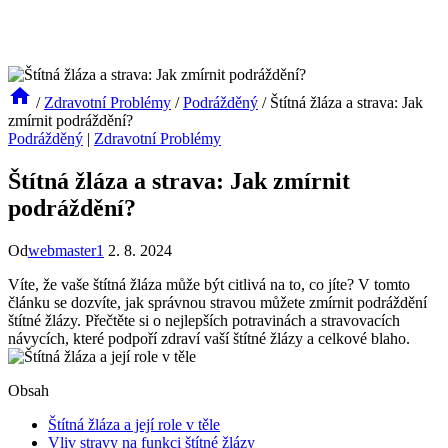
/
Zdravotní Problémy
/
Podrážděný
/
Štítná žláza a strava: Jak
zmírnit podráždění?
Podrážděný
|
Zdravotní Problémy
Štítná žláza a strava: Jak zmírnit
podráždění?
Od
webmaster1
2. 8. 2024
Víte, že vaše štítná žláza může být citlivá na to, co jíte? V tomto
článku se dozvíte, jak správnou stravou můžete zmírnit podráždění
štítné žlázy. Přečtěte si o nejlepších potravinách a stravovacích
návycích, které podpoří zdraví vaší štítné žlázy a celkové blaho.
Obsah
Štítná žláza a její role v těle
Vliv stravy na funkci štítné žlázy