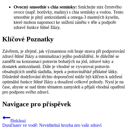
Ovocný smoothie s chia semínky:
Smíchejte mix čerstvého
ovoce (např. borůvky, maliny) s chia semínky a vodou. Tento
smoothie je plný antioxidantů a omega-3 mastných kyselin,
které mohou napomoci ke snížení zánětu v těle a podpoře
zdravé funkce štítné žlázy.
Klíčové Poznatky
Závěrem, je zřejmé, jak významnou roli hraje strava při podporování
zdraví štítné žlázy a minimalizaci jejího podráždění. Je důležité se
zaměřit na konzumaci potravin bohatých na jód, zdravé tuky a
dostatek antioxidantů. Dále je vhodné se vyvarovat potravin
obsahujících umělá sladidla, lepek a potravinářské přídatné látky.
Důsledně dodržování těchto doporučení může být klíčem k udržení
optimální funkce štítné žlázy a dosažení celkové pohody. Nyní je na
čase, abyste se nad tímto tématem zamysleli a přijali vhodná opatření
pro podporu svého zdraví.
Navigace pro příspěvek
Předchozí
Dusičnany ve vodě: Neviditelná hrozba pro vaše zdraví