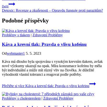
Další
Detoxic: Recenze a zkušenosti – Opravdu funguje proti parazitům?
Podobné příspěvky
Problémy s tlakem
|
Zdravotní Problémy
Káva a krevní tlak: Pravda o vlivu kofeinu
Od
webmaster1
5. 5. 2023
Káva má dlouho byla spojována s vysokým krevním tlakem, avšak
nové výzkumy ukazují na opak. Míra konzumace kofeinu by měla
být individuální a může mít různý vliv na člověka. Je důležité
vyhodnotit vlastní toleranci a reagovat podle potřeby.
Přečtěte si více
Káva a krevní tlak: Pravda o vlivu kofeinu
Problémy s cholesterolem
|
Zdravotní Problémy