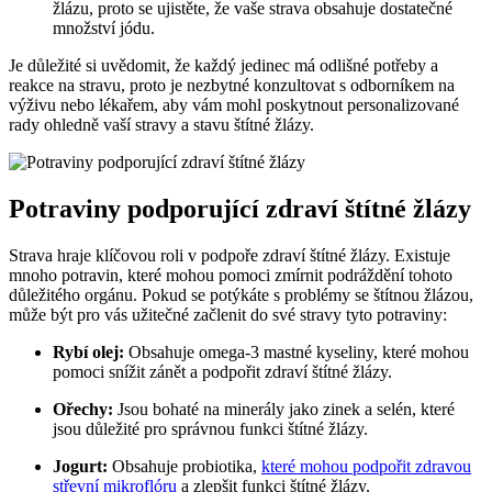
žlázu, proto se ujistěte, že vaše strava obsahuje dostatečné
množství jódu.
Je důležité si uvědomit, že každý jedinec má odlišné potřeby a
reakce na stravu, proto je nezbytné konzultovat s odborníkem na
výživu nebo lékařem, aby vám mohl poskytnout personalizované
rady ohledně vaší stravy a stavu štítné žlázy.
Potraviny podporující zdraví štítné žlázy
Strava hraje klíčovou roli v podpoře zdraví štítné žlázy. Existuje
mnoho potravin, které mohou pomoci zmírnit podráždění tohoto
důležitého orgánu. Pokud se potýkáte s problémy se štítnou žlázou,
může být pro vás užitečné začlenit do své stravy tyto potraviny:
Rybí olej:
Obsahuje omega-3 mastné kyseliny, které mohou
pomoci snížit zánět a podpořit zdraví štítné žlázy.
Ořechy:
Jsou bohaté na minerály jako zinek a selén, které
jsou důležité pro správnou funkci štítné žlázy.
Jogurt:
Obsahuje probiotika,
které mohou podpořit zdravou
střevní mikroflóru
a zlepšit funkci štítné žlázy.