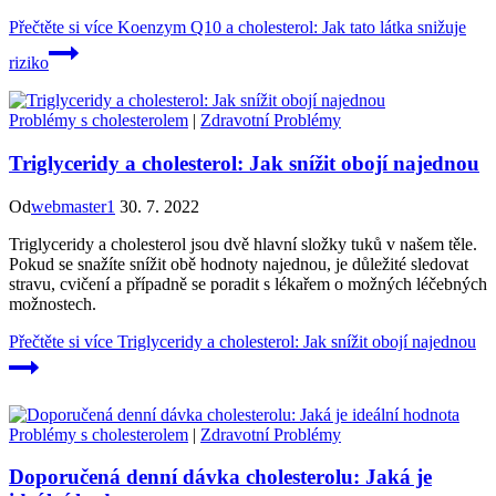
Přečtěte si více
Koenzym Q10 a cholesterol: Jak tato látka snižuje
riziko
Problémy s cholesterolem
|
Zdravotní Problémy
Triglyceridy a cholesterol: Jak snížit obojí najednou
Od
webmaster1
30. 7. 2022
Triglyceridy a cholesterol jsou dvě hlavní složky tuků v našem těle.
Pokud se snažíte snížit obě hodnoty najednou, je důležité sledovat
stravu, cvičení a případně se poradit s lékařem o možných léčebných
možnostech.
Přečtěte si více
Triglyceridy a cholesterol: Jak snížit obojí najednou
Problémy s cholesterolem
|
Zdravotní Problémy
Doporučená denní dávka cholesterolu: Jaká je