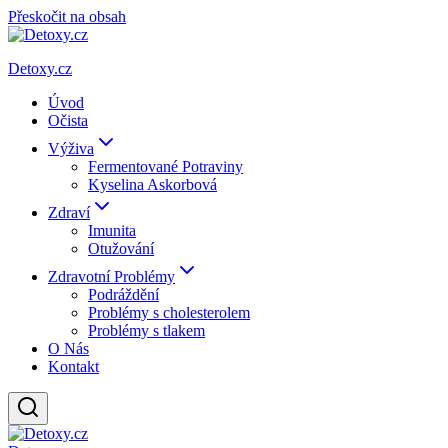
Přeskočit na obsah
Detoxy.cz
Úvod
Očista
Výživa
Fermentované Potraviny
Kyselina Askorbová
Zdraví
Imunita
Otužování
Zdravotní Problémy
Podráždění
Problémy s cholesterolem
Problémy s tlakem
O Nás
Kontakt