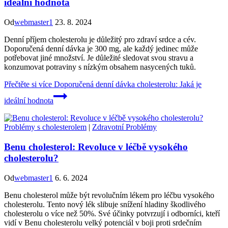
ideální hodnota
Od
webmaster1
23. 8. 2024
Denní příjem cholesterolu je důležitý pro zdraví srdce a cév.
Doporučená denní dávka je 300 mg, ale každý jedinec může
potřebovat jiné množství. Je důležité sledovat svou stravu a
konzumovat potraviny s nízkým obsahem nasycených tuků.
Přečtěte si více
Doporučená denní dávka cholesterolu: Jaká je
ideální hodnota
Problémy s cholesterolem
|
Zdravotní Problémy
Benu cholesterol: Revoluce v léčbě vysokého
cholesterolu?
Od
webmaster1
6. 6. 2024
Benu cholesterol může být revolučním lékem pro léčbu vysokého
cholesterolu. Tento nový lék slibuje snížení hladiny škodlivého
cholesterolu o více než 50%. Své účinky potvrzují i odborníci, kteří
vidí v Benu cholesterolu velký potenciál v boji proti srdečním