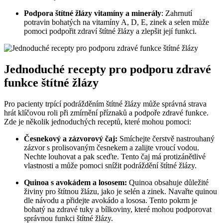
Podpora štítné žlázy vitamíny a minerály
: Zahrnutí
potravin bohatých na vitamíny A, D, E, zinek a selen může
pomoci podpořit zdraví štítné žlázy a zlepšit její funkci.
Jednoduché recepty pro podporu zdravé
funkce štítné žlázy
Pro pacienty trpící podrážděním štítné žlázy může správná strava
hrát klíčovou roli při zmírnění příznaků a podpoře zdravé funkce.
Zde je několik jednoduchých receptů, které mohou pomoci:
Česnekový a zázvorový čaj:
Smíchejte čerstvě nastrouhaný
zázvor s prolisovaným česnekem a zalijte vroucí vodou.
Nechte louhovat a pak sceďte. Tento čaj má protizánětlivé
vlastnosti a může pomoci snížit podráždění štítné žlázy.
Quinoa s avokádem a lososem:
Quinoa obsahuje důležité
živiny pro štítnou žlázu, jako je selén a zinek. Navařte quinou
dle návodu a přidejte avokádo a lososa. Tento pokrm je
bohatý na zdravé tuky a bílkoviny, které mohou podporovat
správnou funkci štítné žlázy.