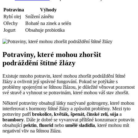
Potravina
Výhody
Rybí olej
Snížení zánětu
Ořechy
Bohaté na zinek a selén
Jogurt
Obsahuje probiotika
Potraviny, které mohou zhoršit
podráždění štítné žlázy
Existuje mnoho potravin, které mohou zhoršit podráždění štítné
žlázy a ovlivnit její správné fungování. Pokud se potýkáte s
problémy spojenými se štítnou žlázou, je důležité věnovat pozornost
své stravě a vyhnout se potravinám, které mohou váš stav zhoršit.
Některé potraviny obsahují látky nazývané goitrogeny, které mohou
interferovat s hormony štítné žlázy a způsobit problémy. Mezi tyto
potraviny patří
brokolice, květák, špenát, čínské zelí, sója
a
brambory
. Dále je dobré se vyvarovat přílišné konzumace potravin
obsahující
pektin
,
fluorid
nebo
umělé sladidla
, které mohou mít
negativní vliv na štítnou žlázu.