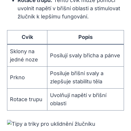
Rotace trupu:
Tento cvik může pomoci
uvolnit napětí v břišní oblasti a stimulovat
žlučník k lepšímu fungování.
Cvik
Popis
Sklony na
Posilují svaly břicha a pánve
jedné noze
Posiluje břišní svaly a
Prkno
zlepšuje stabilitu těla
Uvolňují napětí v břišní
Rotace trupu
oblasti