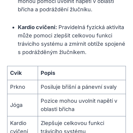
mohou pomoci uvolnit napětí v oblasti
břicha a podráždění žlučníku.
Kardio cvičení:
Pravidelná fyzická aktivita
může pomoci zlepšit celkovou funkci
trávicího systému a zmírnit obtíže spojené
s podrážděným žlučníkem.
Cvik
Popis
Prkno
Posiluje břišní a pánevní svaly
Pozice mohou uvolnit napětí v
Jóga
oblasti břicha
Kardio
Zlepšuje celkovou funkci
cvičení
trávicího systému