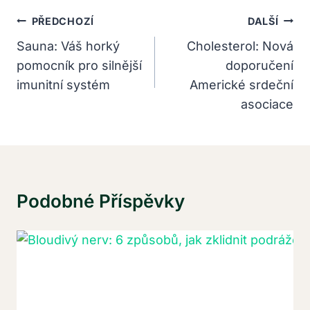
Navigace
PŘEDCHOZÍ
DALŠÍ
Pro
Sauna: Váš horký
Cholesterol: Nová
pomocník pro silnější
doporučení
Příspěvek
imunitní systém
Americké srdeční
asociace
Podobné Příspěvky