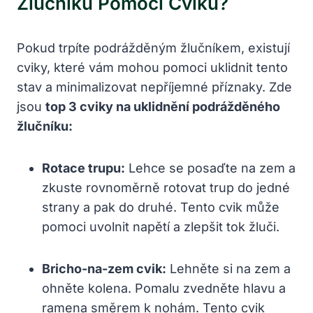
Žlučníku Pomocí Cviků?
Pokud trpíte podrážděným žlučníkem, existují
cviky, které vám mohou pomoci uklidnit tento
stav a minimalizovat nepříjemné příznaky. Zde
jsou
top 3 cviky na uklidnění podrážděného
žlučníku:
Rotace trupu:
Lehce se posaďte na zem a
zkuste rovnoměrně rotovat trup do jedné
strany a pak do druhé. Tento cvik může
pomoci uvolnit napětí a zlepšit tok žluči.
Bricho-na-zem cvik:
Lehněte si na zem a
ohněte kolena. Pomalu zvedněte hlavu a
ramena směrem k nohám. Tento cvik