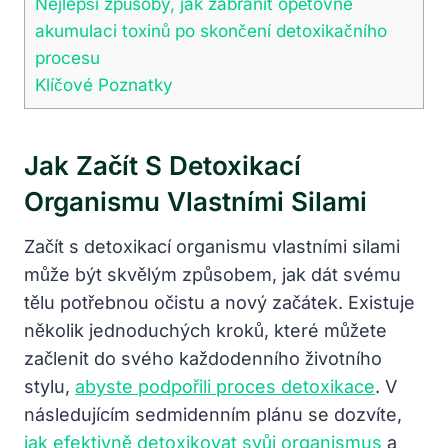
Nejlepší způsoby, jak zabránit opětovné
akumulaci toxinů po skončení detoxikačního
procesu
Klíčové Poznatky
Jak Začít S Detoxikací
Organismu Vlastními Silami
Začít s detoxikací organismu vlastními silami
může být skvělým způsobem, jak dát svému
tělu potřebnou očistu a nový začátek. Existuje
několik jednoduchých kroků, které můžete
začlenit do svého každodenního životního
stylu,
abyste podpořili proces detoxikace
. V
následujícím sedmidenním plánu se dozvíte,
jak efektivně detoxikovat svůj organismus
a