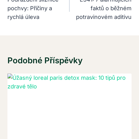
Pro
pochvy: Příčiny a
faktů o běžném
Příspěvek
rychlá úleva
potravinovém aditivu
Podobné Příspěvky