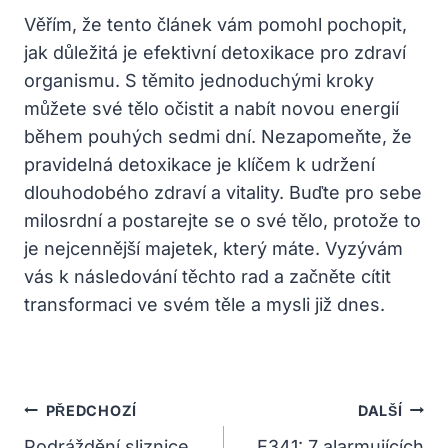
Věřím, že tento článek vám pomohl pochopit,
jak důležitá je efektivní detoxikace pro zdraví
organismu. S těmito jednoduchými kroky
můžete své tělo očistit a nabít novou energií
během pouhých sedmi dní. Nezapomeňte, že
pravidelná detoxikace je klíčem k udržení
dlouhodobého zdraví a vitality. Buďte pro sebe
milosrdní a postarejte se o své tělo, protože to
je nejcennější majetek, který máte. Vyzývám
vás k následování těchto rad a začněte cítit
transformaci ve svém těle a mysli již dnes.
Navigace
PŘEDCHOZÍ
DALŠÍ
Podráždění sliznice
E341: 7 alarmujících