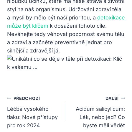
hloubku účinků, které má naše strava a životní
styl na náš organismus. Udržování zdraví těla
a mysli by mělo být naší prioritou, a
detoxikace
může být klíčem
k dosažení tohoto cíle.
Neváhejte tedy věnovat pozornost svému tělu
a zdraví a začněte preventivně jednat pro
silnější a zdravější já.
Navigace
PŘEDCHOZÍ
DALŠÍ
Pro
Léčba vysokého
Acidum salicylicum:
tlaku: Nové přístupy
Lék, nebo jed? Co
Příspěvek
pro rok 2024
byste měli vědět