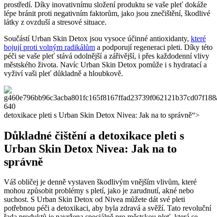
prostředí. Díky inovativnímu složení produktu se vaše pleť dokáže
lépe bránit proti negativním faktorům, jako jsou znečištění, škodlivé
látky z ovzduší a stresové situace.
Součástí Urban Skin Detox jsou vysoce účinné antioxidanty,
které
bojují proti volným radikálům
a podporují regeneraci pleti. Díky této
péči se vaše pleť stává odolnější a zářivější, i přes každodenní vlivy
městského života. Navíc Urban Skin Detox pomůže i s hydratací a
vyživí vaši pleť důkladně a hloubkově.
detoxikace pleti s Urban Skin Detox Nivea: Jak na to správně“>
Důkladné čištění a detoxikace pleti s
Urban Skin Detox Nivea: Jak na to
správně
Váš obličej je denně vystaven škodlivým vnějším vlivům, které
mohou způsobit problémy s pletí, jako je zarudnutí, akné nebo
suchost. S Urban Skin Detox od Nivea můžete dát své pleti
potřebnou péči a detoxikaci, aby byla zdravá a svěží. Tato revoluční
řada produktů je navržena speciálně pro městskou pleť, která se