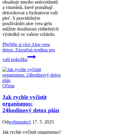
obsahuje mnoho antioxidantů
a vitamínů, které pomáhají
detoxikovat a hydratovat vaši
pleť. S pravidelným
používáním aloe vera gelu
můžete dosáhnout viditelných
výsledků ve vašem vzhledu.
Přečtěte si více
Aloe vera
detox: Zázračná rostlina pro
vaši pokožku
Očista
Jak rychle vyčistit
organismus:
24hodinový detox plán
Od
webmaster1
17. 5. 2025
Jak rychle vyčistit organismus?