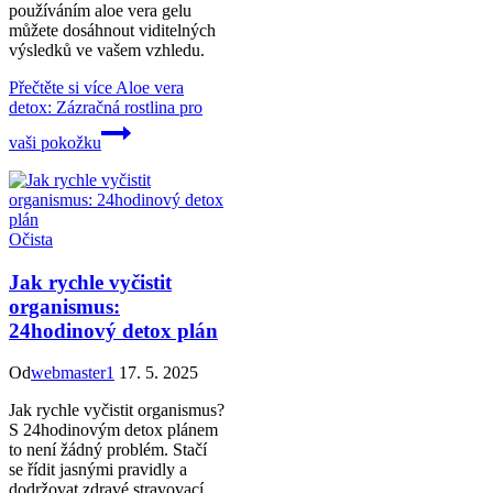
používáním aloe vera gelu
můžete dosáhnout viditelných
výsledků ve vašem vzhledu.
Přečtěte si více
Aloe vera
detox: Zázračná rostlina pro
vaši pokožku
Očista
Jak rychle vyčistit
organismus:
24hodinový detox plán
Od
webmaster1
17. 5. 2025
Jak rychle vyčistit organismus?
S 24hodinovým detox plánem
to není žádný problém. Stačí
se řídit jasnými pravidly a
dodržovat zdravé stravovací