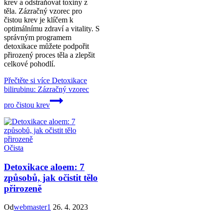
krev a odstraňovat toxiny z
těla. Zázračný vzorec pro
čistou krev je klíčem k
optimálnímu zdraví a vitality. S
správným programem
detoxikace můžete podpořit
přirozený proces těla a zlepšit
celkové pohodlí.
Přečtěte si více
Detoxikace
bilirubinu: Zázračný vzorec
pro čistou krev
Očista
Detoxikace aloem: 7
způsobů, jak očistit tělo
přirozeně
Od
webmaster1
26. 4. 2023