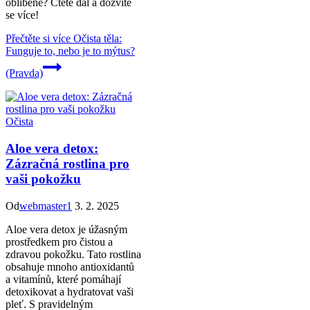
oblíbené? Čtěte dál a dozvíte
se více!
Přečtěte si více
Očista těla:
Funguje to, nebo je to mýtus?
(Pravda)
Očista
Aloe vera detox:
Zázračná rostlina pro
vaši pokožku
Od
webmaster1
3. 2. 2025
Aloe vera detox je úžasným
prostředkem pro čistou a
zdravou pokožku. Tato rostlina
obsahuje mnoho antioxidantů
a vitamínů, které pomáhají
detoxikovat a hydratovat vaši
pleť. S pravidelným