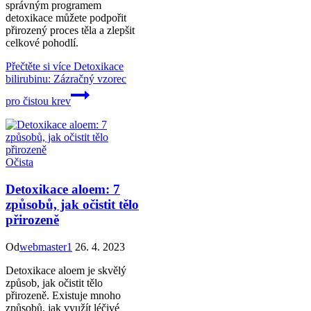
správným programem
detoxikace můžete podpořit
přirozený proces těla a zlepšit
celkové pohodlí.
Přečtěte si více
Detoxikace
bilirubinu: Zázračný vzorec
pro čistou krev
Očista
Detoxikace aloem: 7
způsobů, jak očistit tělo
přirozeně
Od
webmaster1
26. 4. 2023
Detoxikace aloem je skvělý
způsob, jak očistit tělo
přirozeně. Existuje mnoho
způsobů, jak využít léčivé