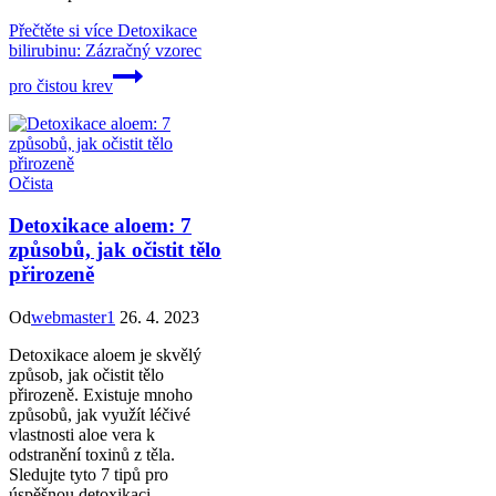
Přečtěte si více
Detoxikace
bilirubinu: Zázračný vzorec
pro čistou krev
Očista
Detoxikace aloem: 7
způsobů, jak očistit tělo
přirozeně
Od
webmaster1
26. 4. 2023
Detoxikace aloem je skvělý
způsob, jak očistit tělo
přirozeně. Existuje mnoho
způsobů, jak využít léčivé
vlastnosti aloe vera k
odstranění toxinů z těla.
Sledujte tyto 7 tipů pro
úspěšnou detoxikaci.