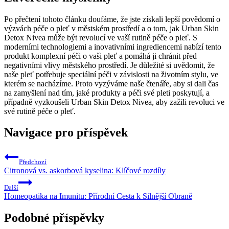
Po přečtení tohoto článku doufáme, že jste získali lepší povědomí o
výzvách péče o pleť v městském prostředí a o tom, jak Urban Skin
Detox Nivea může být revolucí ve vaší rutině péče o pleť. S
moderními technologiemi a inovativními ingrediencemi nabízí tento
produkt komplexní péči o vaši pleť a pomáhá ji chránit před
negativními vlivy městského prostředí. Je důležité si uvědomit, že
naše pleť potřebuje speciální péči v závislosti na životním stylu, ve
kterém se nacházíme. Proto vyzýváme naše čtenáře, aby si dali čas
na zamyšlení nad tím, jaké produkty a péči své pleti poskytují, a
případně vyzkoušeli Urban Skin Detox Nivea, aby zažili revoluci ve
své rutině péče o pleť.
Navigace pro příspěvek
Předchozí
Citronová vs. askorbová kyselina: Klíčové rozdíly
Další
Homeopatika na Imunitu: Přírodní Cesta k Silnější Obraně
Podobné příspěvky