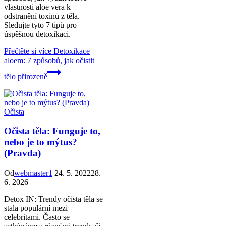
vlastnosti aloe vera k
odstranění toxinů z těla.
Sledujte tyto 7 tipů pro
úspěšnou detoxikaci.
Přečtěte si více
Detoxikace
aloem: 7 způsobů, jak očistit
tělo přirozeně
Očista
Očista těla: Funguje to,
nebo je to mýtus?
(Pravda)
Od
webmaster1
24. 5. 2022
28.
6. 2026
Detox IN: Trendy očista těla se
stala populární mezi
celebritami. Často se