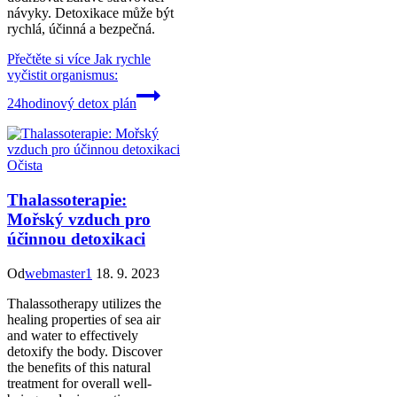
návyky. Detoxikace může být
rychlá, účinná a bezpečná.
Přečtěte si více
Jak rychle
vyčistit organismus:
24hodinový detox plán
Očista
Thalassoterapie:
Mořský vzduch pro
účinnou detoxikaci
Od
webmaster1
18. 9. 2023
Thalassotherapy utilizes the
healing properties of sea air
and water to effectively
detoxify the body. Discover
the benefits of this natural
treatment for overall well-