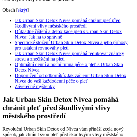
Obsah
[
skrýt
]
Jak Urban Skin Detox Nivea pomáhá chránit pleť před
škodlivými vlivy městského prostředí
Důkladné čištění a detoxikace pleti s Urban Skin Detox
Nivea: Jak na to správně
Specifické složení Urban Skin Detox Nivea a jeho přínosy
pro ustálení rovnováhy pleti
Jak Urban Skin Detox Nivea pomáhá redukovat známky
stresu a znečištění na pleti
Optimální denní a noční rutina péče o pleť s Urban Skin
Detox Nivea
Doporučení od odborníků: Jak začlenit Urban Skin Detox
Nivea do vaší každodenní péče o pleť
Závěrečné myšlenky
Jak Urban Skin Detox Nivea pomáhá
chránit pleť před škodlivými vlivy
městského prostředí
Revoluční Urban Skin Detox od Nivea vám přináší zcela nový
způsob, jak chránit svou pleť před škodlivými vlivy městského