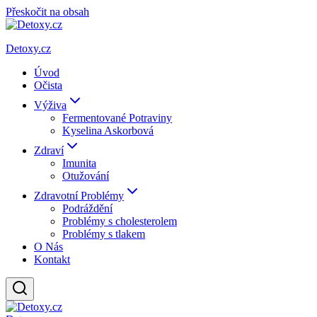
Přeskočit na obsah
Detoxy.cz
Úvod
Očista
Výživa
Fermentované Potraviny
Kyselina Askorbová
Zdraví
Imunita
Otužování
Zdravotní Problémy
Podráždění
Problémy s cholesterolem
Problémy s tlakem
O Nás
Kontakt