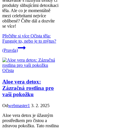
setkáváme s různými trendy či
produkty slibujícími detoxikaci
těla. Ale co je momentálně
mezi celebritami nejvíce
oblíbené? Čtěte dál a dozvíte
se více!
Přečtěte si více
Očista těla:
Funguje to, nebo je to mýtus?
(Pravda)
Očista
Aloe vera detox:
Zázračná rostlina pro
vaši pokožku
Od
webmaster1
3. 2. 2025
Aloe vera detox je úžasným
prostředkem pro čistou a
zdravou pokožku. Tato rostlina