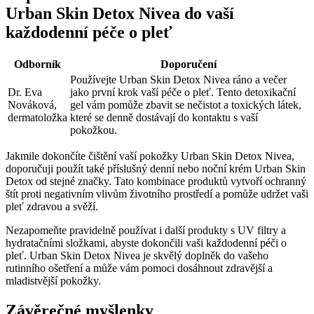
Urban Skin Detox Nivea do vaší
každodenní péče o pleť
Odborník
Doporučení
Používejte Urban Skin Detox Nivea ráno a večer
Dr. Eva
jako první krok vaší péče o pleť. Tento detoxikační
Nováková,
gel vám pomůže zbavit se nečistot a toxických látek,
dermatoložka
které se denně dostávají do kontaktu s vaší
pokožkou.
Jakmile dokončíte čištění vaší pokožky Urban Skin Detox Nivea,
doporučuji použít také příslušný denní nebo noční krém Urban Skin
Detox od stejné značky. Tato kombinace produktů vytvoří ochranný
štít proti negativním vlivům životního prostředí a pomůže udržet vaši
pleť zdravou a svěží.
Nezapomeňte pravidelně používat i další produkty s UV filtry a
hydratačními složkami, abyste dokončili vaši každodenní péči o
pleť. Urban Skin Detox Nivea je skvělý doplněk do vašeho
rutinního ošetření a může vám pomoci dosáhnout zdravější a
mladistvější pokožky.
Závěrečné myšlenky