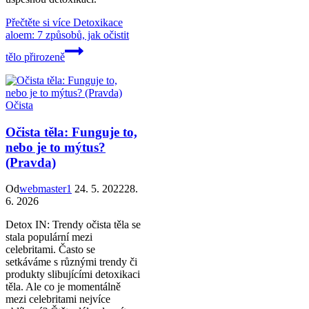
Přečtěte si více
Detoxikace
aloem: 7 způsobů, jak očistit
tělo přirozeně
Očista
Očista těla: Funguje to,
nebo je to mýtus?
(Pravda)
Od
webmaster1
24. 5. 2022
28.
6. 2026
Detox IN: Trendy očista těla se
stala populární mezi
celebritami. Často se
setkáváme s různými trendy či
produkty slibujícími detoxikaci
těla. Ale co je momentálně
mezi celebritami nejvíce