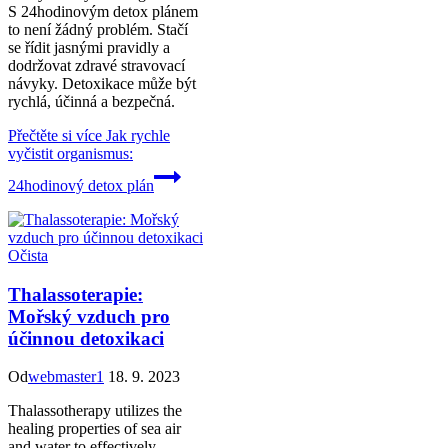
S 24hodinovým detox plánem
to není žádný problém. Stačí
se řídit jasnými pravidly a
dodržovat zdravé stravovací
návyky. Detoxikace může být
rychlá, účinná a bezpečná.
Přečtěte si více
Jak rychle
vyčistit organismus:
24hodinový detox plán
Očista
Thalassoterapie:
Mořský vzduch pro
účinnou detoxikaci
Od
webmaster1
18. 9. 2023
Thalassotherapy utilizes the
healing properties of sea air
and water to effectively