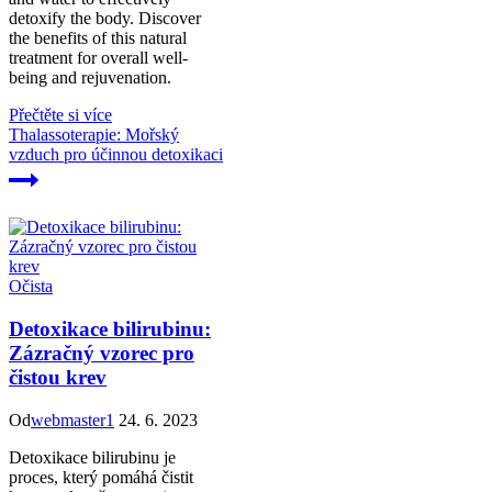
detoxify the body. Discover
the benefits of this natural
treatment for overall well-
being and rejuvenation.
Přečtěte si více
Thalassoterapie: Mořský
vzduch pro účinnou detoxikaci
Očista
Detoxikace bilirubinu:
Zázračný vzorec pro
čistou krev
Od
webmaster1
24. 6. 2023
Detoxikace bilirubinu je
proces, který pomáhá čistit