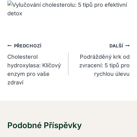
Navigace
PŘEDCHOZÍ
DALŠÍ
Pro
Cholesterol
Podrážděný krk od
hydroxylasa: Klíčový
zvracení: 5 tipů pro
Příspěvek
enzym pro vaše
rychlou úlevu
zdraví
Podobné Příspěvky