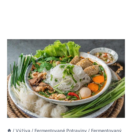
/
Výživa
/
Fermentované Potraviny
/
Fermentovaný