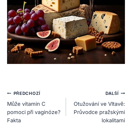
Navigace
PŘEDCHOZÍ
DALŠÍ
Pro
Může vitamin C
Otužování ve Vltavě:
pomoci při vaginóze?
Průvodce pražskými
Příspěvek
Fakta
lokalitami