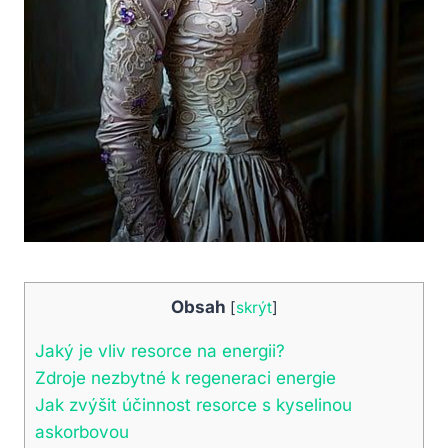
Obsah
[
skrýt
]
Jaký je vliv resorce na energii?
Zdroje nezbytné k regeneraci energie
Jak zvýšit účinnost resorce s kyselinou
askorbovou