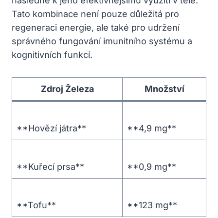
následně k jeho efektivnějšímu využití v těle.
Tato kombinace není pouze důležitá pro
regeneraci energie, ale také pro udržení
správného fungování imunitního systému a
kognitivních funkcí.
Zdroj Železa
Množství
**Hovězí játra**
**4,9 mg**
**Kuřecí prsa**
**0,9 mg**
**Tofu**
**123 mg**