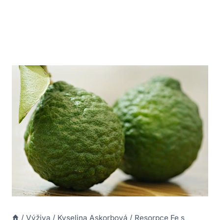
/
Výživa
/
Kyselina Askorbová
/
Resorpce Fe s