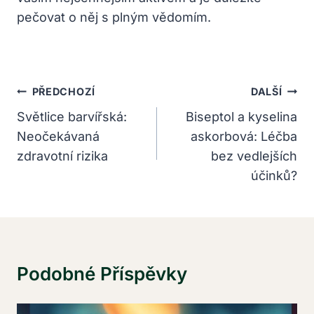
pečovat o něj s plným vědomím.
Navigace
PŘEDCHOZÍ
DALŠÍ
Pro
Světlice barvířská:
Biseptol a kyselina
Neočekávaná
askorbová: Léčba
Příspěvek
zdravotní rizika
bez vedlejších
účinků?
Podobné Příspěvky