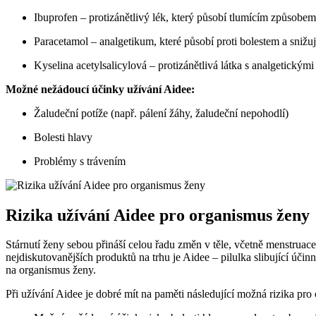
Ibuprofen – protizánětlivý lék, který působí tlumícím způsobem 
Paracetamol – analgetikum, které působí proti bolestem a snižu
Kyselina acetylsalicylová – protizánětlivá látka s analgetickými
Možné nežádoucí účinky užívání Aidee:
Žaludeční potíže (např. pálení žáhy, žaludeční nepohodlí)
Bolesti hlavy
Problémy s trávením
Rizika užívání Aidee pro organismus ženy
Stárnutí ženy sebou přináší celou řadu změn v těle, včetně menstrua
nejdiskutovanějších produktů na trhu je Aidee – pilulka slibující úč
na organismus ženy.
Při užívání Aidee je dobré mít na paměti následující možná rizika pro