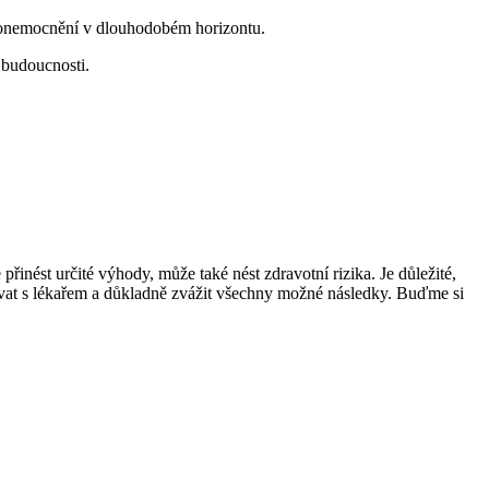
h onemocnění v dlouhodobém horizontu.
 budoucnosti.
řinést určité výhody, může také nést zdravotní rizika. Je důležité,
ltovat s lékařem a důkladně zvážit všechny možné následky. Buďme si