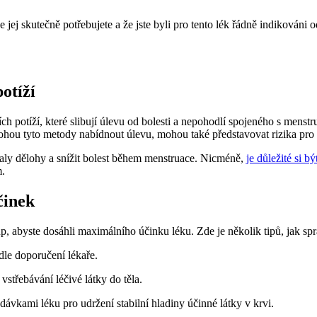
že jej skutečně potřebujete a že jste byli pro tento lék řádně indikováni
otíží
 potíží, které slibují úlevu od bolesti a nepohodlí spojeného s menstru
mohou tyto metody nabídnout úlevu, mohou také představovat rizika pro 
aly dělohy a snížit bolest během menstruace. Nicméně,
je důležité si b
m.
činek
p, abyste dosáhli maximálního účinku léku. Zde je několik tipů, jak sp
dle doporučení lékaře.
vstřebávání léčivé látky do těla.
ávkami léku pro udržení stabilní hladiny účinné látky v krvi.