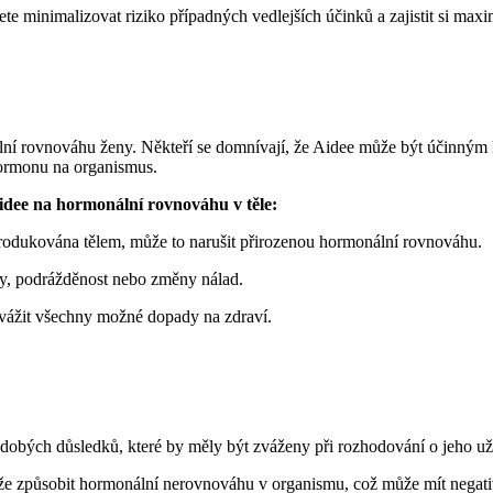
inimalizovat riziko případných vedlejších účinků a zajistit si maximá
e
ní rovnováhu ženy. Někteří se domnívají, že Aidee může být účinným 
hormonu na organismus.
 Aidee na hormonální rovnováhu v těle:
rodukována tělem, může to narušit přirozenou hormonální rovnováhu.
avy, podrážděnost nebo změny nálad.
zvážit všechny možné dopady na zdraví.
dobých důsledků, které by měly být zváženy při rozhodování o jeho už
že způsobit hormonální nerovnováhu v organismu, což může mít negati