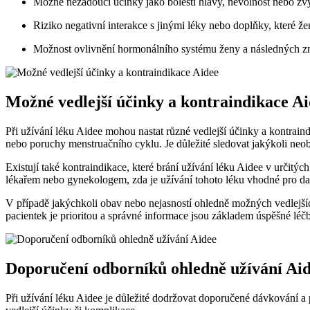
Možné nežádoucí účinky jako bolesti hlavy, nevolnost nebo zv
Riziko negativní interakce s jinými léky nebo doplňky, které že
Možnost ovlivnění hormonálního systému ženy a následných z
Možné vedlejší účinky a kontraindikace A
Při užívání léku Aidee mohou nastat různé vedlejší účinky a kontraind
nebo poruchy menstruačního cyklu. Je důležité sledovat jakýkoli neo
Existují také kontraindikace, které brání užívání léku Aidee v určitýc
lékařem nebo gynekologem, zda je užívání tohoto léku vhodné pro da
V případě jakýchkoli obav nebo nejasností ohledně možných vedlejších
pacientek je prioritou a správné informace jsou základem úspěšné léč
Doporučení odborníků ohledně užívání Ai
Při užívání léku Aidee je důležité dodržovat doporučené dávkování 