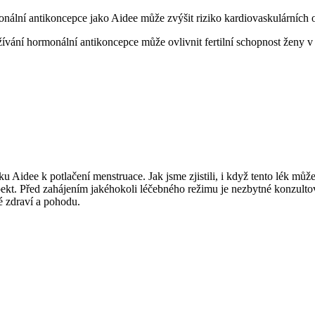
monální antikoncepce jako Aidee může zvýšit riziko kardiovaskulárníc
ívání hormonální antikoncepce může ovlivnit fertilní schopnost ženy v
Aidee k potlačení menstruace. Jak jsme zjistili, i když tento lék může p
respekt. Před zahájením jakéhokoli léčebného režimu je nezbytné konzu
é zdraví a pohodu.