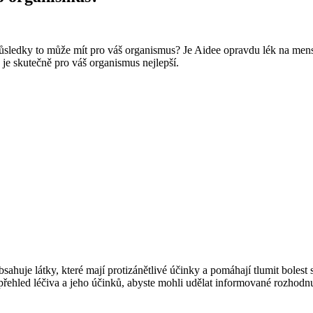
ůsledky to může mít pro váš organismus? Je Aidee opravdu lék na mens
je skutečně pro váš organismus nejlepší.
bsahuje látky, které mají protizánětlivé účinky a pomáhají tlumit bolest
ehled léčiva a jeho účinků, abyste mohli udělat informované rozhodnu