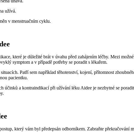
ýšená únava.
na užívá.
měn v menstruačním cyklu.
idee
ikace, které je důležité brát v úvahu před zahájením léčby. Mezi možné v
bvyklý symptom a v případě potřeby se poradit s lékařem.
h situacích. Patří sem například těhotenství, kojení, přítomnost zhoubn
nou pacientku.
 účinků a kontraindikací při užívání léku Aidee je nezbytné se poradit
by.
dee
a postup, který vám byl předepsán odborníkem. Zabraňte překračování 