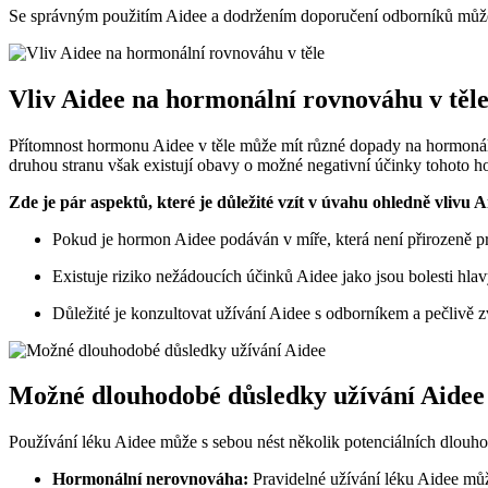
Se správným použitím Aidee a dodržením doporučení odborníků můžete m
Vliv Aidee na hormonální rovnováhu v těl
Přítomnost hormonu Aidee v těle může mít různé dopady na hormonál
druhou stranu však existují obavy o možné negativní účinky tohoto 
Zde je pár aspektů, které je důležité vzít v úvahu ohledně vlivu
Pokud je hormon Aidee podáván v míře, která není přirozeně p
Existuje riziko nežádoucích účinků Aidee jako jsou bolesti hl
Důležité je konzultovat užívání Aidee s odborníkem a pečlivě 
Možné dlouhodobé důsledky užívání Aidee
Používání léku Aidee může s sebou nést několik potenciálních dlouho
Hormonální nerovnováha:
Pravidelné užívání léku Aidee mů