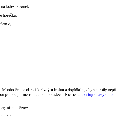
na bolest a zánět.
je horečku.
 účinky.
ce. Mnoho žen se obrací k různým lékům a doplňkům, aby zmírnily nepř
innou pomoc při menstruačních bolestech. Nicméně,
existují obavy ohled
 organismus ženy: