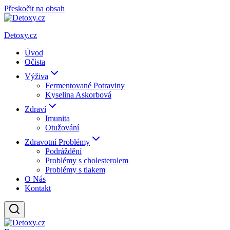
Přeskočit na obsah
Detoxy.cz
Úvod
Očista
Výživa
Fermentované Potraviny
Kyselina Askorbová
Zdraví
Imunita
Otužování
Zdravotní Problémy
Podráždění
Problémy s cholesterolem
Problémy s tlakem
O Nás
Kontakt