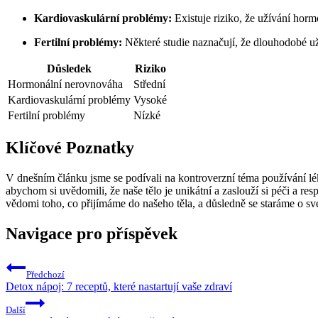
Kardiovaskulární problémy:
Existuje riziko, že užívání hor
Fertilní problémy:
Některé studie naznačují, že dlouhodobé už
Důsledek
Riziko
Hormonální nerovnováha
Střední
Kardiovaskulární problémy
Vysoké
Fertilní problémy
Nízké
Klíčové Poznatky
V dnešním článku jsme se podívali na kontroverzní téma používání léku 
abychom si uvědomili, že naše tělo je unikátní a zaslouží si péči a 
vědomi toho, co přijímáme do našeho těla, a důsledně se staráme o sv
Navigace pro příspěvek
Předchozí
Detox nápoj: 7 receptů, které nastartují vaše zdraví
Další