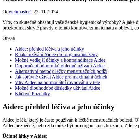
Od
webmaster1
22. 11. 2024
Víte, co skutečně obsahují vaše ženské hygienické výrobky? A jaké d
prozkoumat skryté pravdy o tomto kontroverzním tématu a objevit, co 
Obsah
Aidee: přehled léčiva a jeho účinky
Rizika užívání Aidee pro organismus ženy
Možné vedlejší účinky a kontraindikace Aidee
Doporučení odborníků ohledně užívání Aidee
Alternativní metody léčby menstruačních potíží
Jak správně užívat Aidee pro maximální účinek
Vliv Aidee na hormonální rovnováhu v těle
Možné dlouhodobé důsledky užívání Aidee
Klíčové Poznatky
Aidee: přehled léčiva a jeho účinky
Aidee je lék, který je často používán k léčbě menstruačních bolestí. O
Aidee bezpečné, nebo zda může být pro organismus hrozbou. Zde je př
Účinné látky v Aidee: