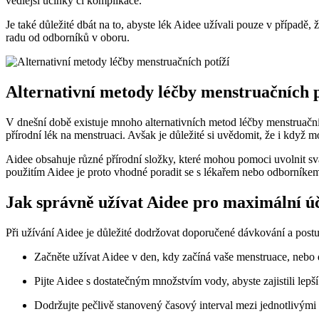
vedlejší účinky či komplikace.
Je také důležité dbát na to, abyste lék Aidee užívali pouze v případě, 
radu od odborníků v oboru.
Alternativní metody léčby menstruačních p
V dnešní době existuje mnoho alternativních metod léčby menstruačních
přírodní lék na menstruaci. Avšak je důležité si uvědomit, že i když 
Aidee obsahuje různé přírodní složky, které mohou pomoci uvolnit sv
použitím Aidee je proto vhodné poradit se s lékařem nebo odborníke
Jak správně užívat Aidee pro maximální ú
Při užívání Aidee je důležité dodržovat doporučené dávkování a postu
Začněte užívat Aidee v den, kdy začíná vaše menstruace, nebo 
Pijte Aidee s dostatečným množstvím vody, abyste zajistili lepší 
Dodržujte pečlivě stanovený časový interval mezi jednotlivými d