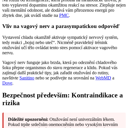
toto vyplavení dopaminu okamžitou reakcí na stresor. Zlepšuje nejen
vaši mentální odolnost, ale dodává vám přirozenou energii pro
zbytek dne, jak uvádí studie na
PMC
.
Vliv na vagový nerv a parasympatickou odpověď
Vystavení chladu okamžitě aktivuje sympatický nervový systém,
tedy reakci „bojuj nebo uteč“. Nicméně pravidelný trénink
otužování učí tělo ovládat tento stres pomocí aktivace vagového
nervu.
Vagový nerv funguje jako brzda, která po odeznění chladového
šoku přepne organismus do stavu regenerace a klidu. Pokud vás
zajímají další praktické tipy, jak zařadit otužování do rutiny,
navštivte
Sanitino
nebo se podívejte na srovnání na
WebMD
a
Dove
.
Bezpečnost především: Kontraindikace a
rizika
Důležité upozornění:
Otužování není univerzálním lékem.
Pokud trpíte srdečním onemocněním nebo vysokým krevním