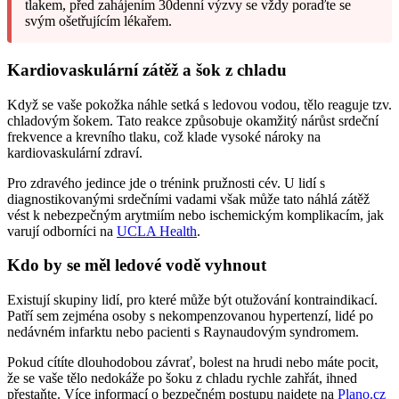
tlakem, před zahájením 30denní výzvy se vždy poraďte se
svým ošetřujícím lékařem.
Kardiovaskulární zátěž a šok z chladu
Když se vaše pokožka náhle setká s ledovou vodou, tělo reaguje tzv.
chladovým šokem. Tato reakce způsobuje okamžitý nárůst srdeční
frekvence a krevního tlaku, což klade vysoké nároky na
kardiovaskulární zdraví.
Pro zdravého jedince jde o trénink pružnosti cév. U lidí s
diagnostikovanými srdečními vadami však může tato náhlá zátěž
vést k nebezpečným arytmiím nebo ischemickým komplikacím, jak
varují odborníci na
UCLA Health
.
Kdo by se měl ledové vodě vyhnout
Existují skupiny lidí, pro které může být otužování kontraindikací.
Patří sem zejména osoby s nekompenzovanou hypertenzí, lidé po
nedávném infarktu nebo pacienti s Raynaudovým syndromem.
Pokud cítíte dlouhodobou závrať, bolest na hrudi nebo máte pocit,
že se vaše tělo nedokáže po šoku z chladu rychle zahřát, ihned
přestaňte. Více informací o bezpečném postupu najdete na
Plano.cz