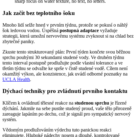
Jak začít bez teplotního šoku
Mnoho lidí selže hned v prvním týdnu, protože se pokusí o náhlý
šok ledovou vodou. Úspěšná
postupná adaptace
vyžaduje
strategii, která umožní nervovému systému zvyknout si na chlad bez
zbytečné paniky.
Zkuste tento strukturovaný plán: První týden končete svou běžnou
sprchu pouhými 30 sekundami studené vody. Ve druhém týdnu
tento interval postupně prodlužujte podle vlastní tolerance a ve
třetím týdnu se odvažte ke sprše v čistě studené vodě. Cílem není
okamžitý výkon, ale konzistence, jak uvádí odborné poznatky na
UCLA Health
.
Dýchací techniky pro zvládnutí prvního kontaktu
Klíčem k ovládnutí tělesné reakce na
studenou sprchu
je řízené
dýchání. Jakmile na sebe pustíte studený proud, vaše tělo přirozeně
zareaguje lapáním po dechu, což je signál pro sympatický nervový
systém.
Vědomým prodlužováním výdechu tuto panickou reakci
eliminujete. Hluboké nádechy nosem a dlouhé, kontrolované