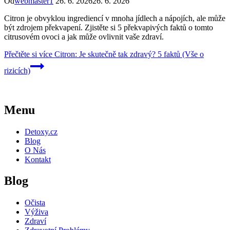
Od
webmaster1
26. 6. 2026
26. 6. 2026
Citron je obvyklou ingrediencí v mnoha jídlech a nápojích, ale může
být zdrojem překvapení. Zjistěte si 5 překvapivých faktů o tomto
citrusovém ovoci a jak může ovlivnit vaše zdraví.
Přečtěte si více
Citron: Je skutečně tak zdravý? 5 faktů (Vše o
rizicích)
Menu
Detoxy.cz
Blog
O Nás
Kontakt
Blog
Očista
Výživa
Zdraví