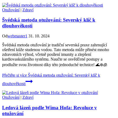
Otužování
|
Zdraví
Švédská metoda otužování: Severský klíč k
dlouhověkosti
Od
webmaster1
31. 10. 2024
Švédská metoda otužování je tradiční severská praxe zahrnující
ošetření kůže studenou vodou. Tato metoda může přinést mnoho
zdravotních výhod, včetně posílení imunity a zlepšení
kardiovaskulárního systému. Naučte se osvědčené postupy a
prodlužte svou životnost díky této jednoduché technice! 🌊❄️🧊
Přečtěte si více
Švédská metoda otužování: Severský klíč k
dlouhověkosti
Otužování
|
Zdraví
Ledová lázeň podle Wima Hofa: Revoluce v
otužování