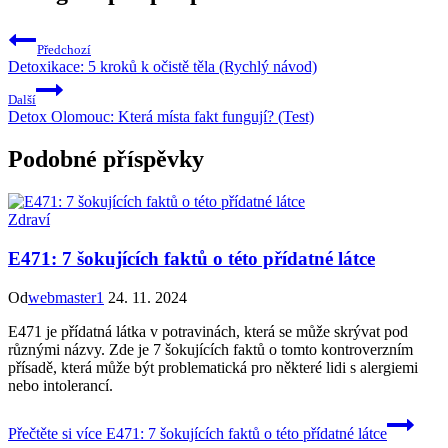
Předchozí
Detoxikace: 5 kroků k očistě těla (Rychlý návod)
Další
Detox Olomouc: Která místa fakt fungují? (Test)
Podobné příspěvky
Zdraví
E471: 7 šokujících faktů o této přídatné látce
Od
webmaster1
24. 11. 2024
E471 je přídatná látka v potravinách, která se může skrývat pod
různými názvy. Zde je 7 šokujících faktů o tomto kontroverzním
přísadě, která může být problematická pro některé lidi s alergiemi
nebo intolerancí.
Přečtěte si více
E471: 7 šokujících faktů o této přídatné látce