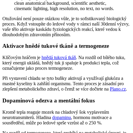
Otužování není pouze otázkou vůle, je to sofistikovaný biologický
proces. Když vstoupíte do ledové vody v rámci naší 30denní výzvy,
vaše tělo aktivuje kaskádu fyziologických reakcí, které vedou k
dlouhodobým zdravotním přínosům.
Aktivace hnědé tukové tkáně a termogeneze
Klíčovým hráčem je
hnědá tuková tkáň
. Na rozdíl od bílého tuku,
který energii ukládá, hnědý tuk ji spaluje k produkci tepla, což
označujeme jako proces termogeneze.
Při vystavení chladu se tyto buňky aktivují a využívají glukózu a
mastné kyseliny k zahřátí organismu. Tento proces je zásadní pro
zlepšení metabolického zdraví, o čemž se více dočtete na
Plano.cz
.
Dopaminová odezva a mentální fokus
Kromě tepla reaguje mozek na chladový šok vyplavením
neurotransmiterů. Hladina
dopaminu
, hormonu motivace a
soustředění, může po ledové sprše vzrůst až o 250 %.
Na rozdíl od termogeneze, která probíhá na metabolické úrovni, je