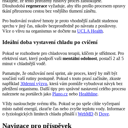
riskujete, že tento přirozený růstový proces zablokujete.
Dlouhodobá
regenerace
vyžaduje, aby tělo prošlo procesem opravy
tkání přirozenou cestou bez vnějšího tlumení zánětu.
Pro budování svalové hmoty je proto vhodnější zařadit studenou
sprchu v jiný čas, nikoliv bezprostředně po návratu z posilovny.
Více o vlivu na organismus se dočtete na
UCLA Health
.
Ideální doba vystavení chladu po cvičení
Pokud se rozhodnete pro chladovou terapii, klíčem je střídmost. Pro
efektivní start, který podpoří vaši
mentální odolnost
, postačí 2 až 5
minut v chladnější vodě.
Pamatujte, že otužování není sprint, ale proces, který by měl být
součástí vaší rutiny postupně. Pokud s touto praxí začínáte, zkuste
například
30denní výzvu
, která vám pomůže vybudovat návyk bez
přetížení organismu. Další tipy pro správné nastavení celého procesu
naleznete na portálech jako
Plano.cz
nebo
Healthline
.
Vždy naslouchejte svému tělu. Pokud se po sprše cítíte vyčerpaní
místo nabití energií, zkraťte čas nebo zvyšte teplotu vody. Informace
o fyziologických limitech chladu přináší i
WebMD
či
Dove
.
Navigace pro příspěvek