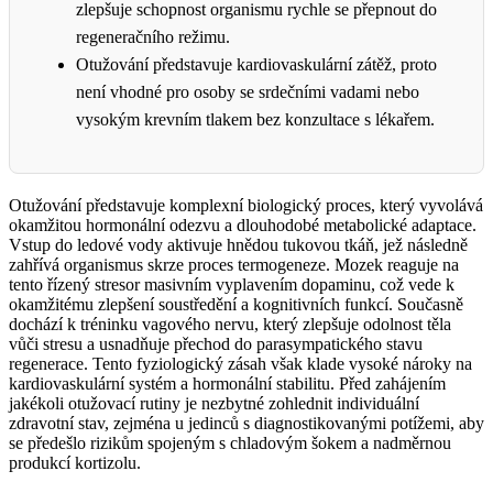
zlepšuje schopnost organismu rychle se přepnout do
regeneračního režimu.
Otužování představuje kardiovaskulární zátěž, proto
není vhodné pro osoby se srdečními vadami nebo
vysokým krevním tlakem bez konzultace s lékařem.
Otužování představuje komplexní biologický proces, který vyvolává
okamžitou hormonální odezvu a dlouhodobé metabolické adaptace.
Vstup do ledové vody aktivuje hnědou tukovou tkáň, jež následně
zahřívá organismus skrze proces termogeneze. Mozek reaguje na
tento řízený stresor masivním vyplavením dopaminu, což vede k
okamžitému zlepšení soustředění a kognitivních funkcí. Současně
dochází k tréninku vagového nervu, který zlepšuje odolnost těla
vůči stresu a usnadňuje přechod do parasympatického stavu
regenerace. Tento fyziologický zásah však klade vysoké nároky na
kardiovaskulární systém a hormonální stabilitu. Před zahájením
jakékoli otužovací rutiny je nezbytné zohlednit individuální
zdravotní stav, zejména u jedinců s diagnostikovanými potížemi, aby
se předešlo rizikům spojeným s chladovým šokem a nadměrnou
produkcí kortizolu.