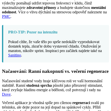
výdechy pomáhají udržet tepovou frekvenci v klidu, čímž
maximalizujete
zdravotní přínosy
a budujete skutečnou
mentální
odolnost
. Více o vlivu dýchání na stresovou odpověď naleznete na
PMC
.
PRO-TIP: Pozor na intenzitu
Pokud cítíte, že vaše tělo po sprše nedokáže vyprodukovat
dostatek tepla, zkraťte dobu vystavení chladu. Otužování je
maraton, nikoliv sprint. Inspiraci pro začátek najdete také na
Sanitino
.
Načasování: Ranní nakopnutí vs. večerní regenerace
Načasování studené vody hraje klíčovou roli ve vaší hormonální
stabilitě. Ranní
studená sprcha
působí jako přirozený stimulant,
který zvyšuje hladinu energie a bdělosti, což potvrzují i rady na
Dove
.
Večerní aplikace je vhodná spíše pro cílenou
regeneraci
svalů po
tréninku, ale dejte pozor na její dopad na spánkové cykly. Příliš