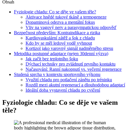
Obsah
Fyziologie chladu: Co se děje ve vašem těle?
Aktivace hnědé tukové tkáně a termogeneze
Dopaminová odezva a mentální fokus
Vliv na vagový nerv a parasympatickou odpověď
Bezpečnost především: Kontraindikace a rizika
Kardiovaskulární zátěž a šok z chladu
Kdo by se měl ledové vodě vyhnout
Kortizol jako varovný signál nadměrného stresu
Metodika postupné adaptace (nejen 30denní výzva)
Jak začít bez teplotního šoku
Dýchací techniky pro zvládnutí prvního kontaktu
Načasování: Ranní nakopnutí vs. večerní regenerace
Studená sprcha v kontextu sportovního výkonu
Využití chladu pro potlačení zánětu po tréninku
Rozdíl mezi akutní regenerací a dlouhodobou adaptací
Ideální doba vystavení chladu po cvičení
Fyziologie chladu: Co se děje ve vašem
těle?