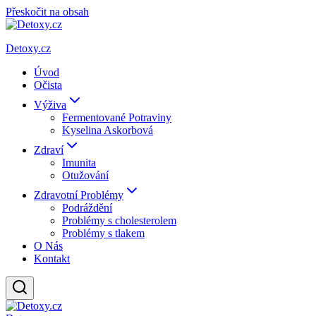
Přeskočit na obsah
Detoxy.cz
Úvod
Očista
Výživa
Fermentované Potraviny
Kyselina Askorbová
Zdraví
Imunita
Otužování
Zdravotní Problémy
Podráždění
Problémy s cholesterolem
Problémy s tlakem
O Nás
Kontakt