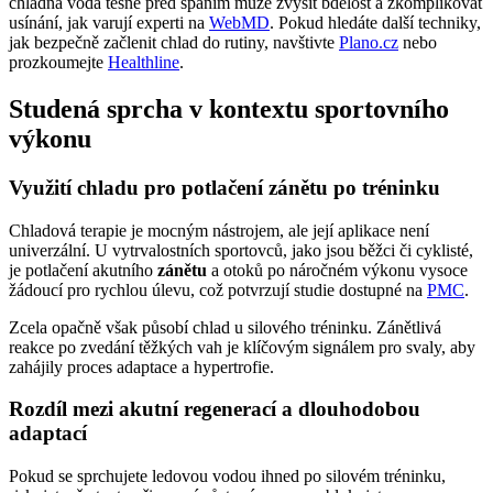
chladná voda těsně před spaním může zvýšit bdělost a zkomplikovat
usínání, jak varují experti na
WebMD
. Pokud hledáte další techniky,
jak bezpečně začlenit chlad do rutiny, navštivte
Plano.cz
nebo
prozkoumejte
Healthline
.
Studená sprcha v kontextu sportovního
výkonu
Využití chladu pro potlačení zánětu po tréninku
Chladová terapie je mocným nástrojem, ale její aplikace není
univerzální. U vytrvalostních sportovců, jako jsou běžci či cyklisté,
je potlačení akutního
zánětu
a otoků po náročném výkonu vysoce
žádoucí pro rychlou úlevu, což potvrzují studie dostupné na
PMC
.
Zcela opačně však působí chlad u silového tréninku. Zánětlivá
reakce po zvedání těžkých vah je klíčovým signálem pro svaly, aby
zahájily proces adaptace a hypertrofie.
Rozdíl mezi akutní regenerací a dlouhodobou
adaptací
Pokud se sprchujete ledovou vodou ihned po silovém tréninku,