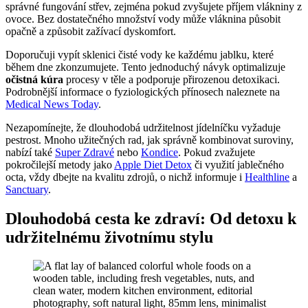
správné fungování střev, zejména pokud zvyšujete příjem vlákniny z
ovoce. Bez dostatečného množství vody může vláknina působit
opačně a způsobit zažívací dyskomfort.
Doporučuji vypít sklenici čisté vody ke každému jablku, které
během dne zkonzumujete. Tento jednoduchý návyk optimalizuje
očistná kúra
procesy v těle a podporuje přirozenou detoxikaci.
Podrobnější informace o fyziologických přínosech naleznete na
Medical News Today
.
Nezapomínejte, že dlouhodobá udržitelnost jídelníčku vyžaduje
pestrost. Mnoho užitečných rad, jak správně kombinovat suroviny,
nabízí také
Super Zdravé
nebo
Kondice
. Pokud zvažujete
pokročilejší metody jako
Apple Diet Detox
či využití jablečného
octa, vždy dbejte na kvalitu zdrojů, o nichž informuje i
Healthline
a
Sanctuary
.
Dlouhodobá cesta ke zdraví: Od detoxu k
udržitelnému životnímu stylu