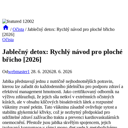
/
Očista
/
Jablečný detox: Rychlý návod pro ploché břicho
[2026]
Očista
Jablečný detox: Rychlý návod pro ploché
břicho [2026]
Od
webmaster1
28. 6. 2026
28. 6. 2026
Jablka představují jednu z nutričně nejhodnotnějších potravin,
kterou lze zařadit do každodenního jídelníčku pro podporu zdraví a
efektivní management hmotnosti. Jako certifikovaný odborník na
výživu zdůrazňuji, že jejich síla netkví v extrémních očistných
kúrách, ale v obsahu klíčových bioaktivních látek a rozpustné
vlákniny zvané pektin. Tato vláknina zásadně ovlivňuje sytost a
stabilitu glykemické křivky, což je nezbytný předpoklad pro
udržitelné zdraví zažívacího traktu a prevenci kardiovaskulárních
onemocnění. Přestože jsou jablka skvělým spojencem, jejich
izolovaná konzumace v rámci mono-diet vede k metabolickému