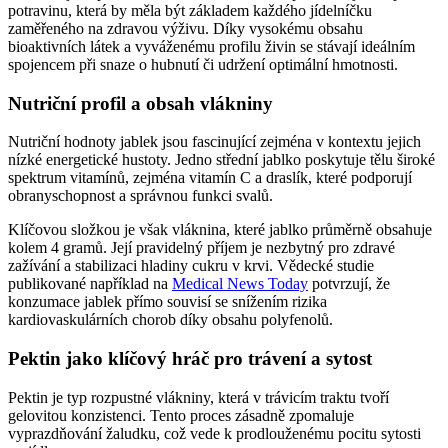
potravinu, která by měla být základem každého jídelníčku
zaměřeného na zdravou výživu. Díky vysokému obsahu
bioaktivních látek a vyváženému profilu živin se stávají ideálním
spojencem při snaze o hubnutí či udržení optimální hmotnosti.
Nutriční profil a obsah vlákniny
Nutriční hodnoty jablek jsou fascinující zejména v kontextu jejich
nízké energetické hustoty. Jedno střední jablko poskytuje tělu široké
spektrum vitamínů, zejména vitamín C a draslík, které podporují
obranyschopnost a správnou funkci svalů.
Klíčovou složkou je však vláknina, které jablko průměrně obsahuje
kolem 4 gramů. Její pravidelný příjem je nezbytný pro zdravé
zažívání a stabilizaci hladiny cukru v krvi. Vědecké studie
publikované například na
Medical News Today
potvrzují, že
konzumace jablek přímo souvisí se snížením rizika
kardiovaskulárních chorob díky obsahu polyfenolů.
Pektin jako klíčový hráč pro trávení a sytost
Pektin je typ rozpustné vlákniny, která v trávicím traktu tvoří
gelovitou konzistenci. Tento proces zásadně zpomaluje
vyprazdňování žaludku, což vede k prodlouženému pocitu sytosti