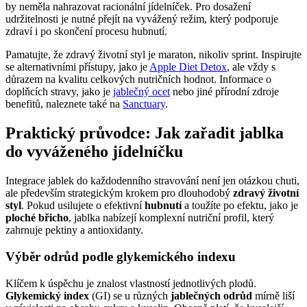
by neměla nahrazovat racionální jídelníček. Pro dosažení
udržitelnosti je nutné přejít na vyvážený režim, který podporuje
zdraví i po skončení procesu hubnutí.
Pamatujte, že zdravý životní styl je maraton, nikoliv sprint. Inspirujte
se alternativními přístupy, jako je
Apple Diet Detox
, ale vždy s
důrazem na kvalitu celkových nutričních hodnot. Informace o
doplňcích stravy, jako je
jablečný ocet
nebo jiné přírodní zdroje
benefitů, naleznete také na
Sanctuary
.
Praktický průvodce: Jak zařadit jablka
do vyváženého jídelníčku
Integrace jablek do každodenního stravování není jen otázkou chuti,
ale především strategickým krokem pro dlouhodobý
zdravý životní
styl
. Pokud usilujete o efektivní
hubnutí
a toužíte po efektu, jako je
ploché břicho
, jablka nabízejí komplexní nutriční profil, který
zahrnuje pektiny a antioxidanty.
Výběr odrůd podle glykemického indexu
Klíčem k úspěchu je znalost vlastností jednotlivých plodů.
Glykemický index
(GI) se u různých
jablečných odrůd
mírně liší