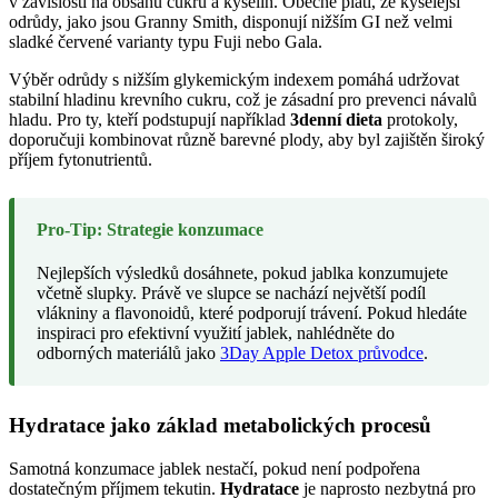
v závislosti na obsahu cukru a kyselin. Obecně platí, že kyselejší
odrůdy, jako jsou Granny Smith, disponují nižším GI než velmi
sladké červené varianty typu Fuji nebo Gala.
Výběr odrůdy s nižším glykemickým indexem pomáhá udržovat
stabilní hladinu krevního cukru, což je zásadní pro prevenci návalů
hladu. Pro ty, kteří podstupují například
3denní dieta
protokoly,
doporučuji kombinovat různě barevné plody, aby byl zajištěn široký
příjem fytonutrientů.
Pro-Tip: Strategie konzumace
Nejlepších výsledků dosáhnete, pokud jablka konzumujete
včetně slupky. Právě ve slupce se nachází největší podíl
vlákniny a flavonoidů, které podporují trávení. Pokud hledáte
inspiraci pro efektivní využití jablek, nahlédněte do
odborných materiálů jako
3Day Apple Detox průvodce
.
Hydratace jako základ metabolických procesů
Samotná konzumace jablek nestačí, pokud není podpořena
dostatečným příjmem tekutin.
Hydratace
je naprosto nezbytná pro