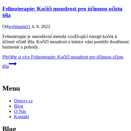
Felinoterapie: Kočičí moudrost pro účinnou očistu
těla
Od
webmaster1
4. 9. 2022
Felinoterapie je starodávná metoda využívající energii koček k
účinné očistě těla. Kočičí moudrost a intuice vám pomůže dosáhnout
harmonie a pohody.
Přečtěte si více
Felinoterapie: Kočičí moudrost pro účinnou očistu
těla
Menu
Detoxy.cz
Blog
O Nás
Kontakt
Blog