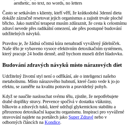
Často se setkávám s klienty, kteří věří, že krátkodobá 3denní dieta
dokáže zázračně resetovat jejich organismus a zajistit trvale ploché
břicho. Jako nutriční terapeut musím zdůraznit, že cesta k celostnímu
zdraví nevede přes radikální omezení, ale přes postupné budování
udržitelných návyků.
Pravdou je, že žádná očistná kúra nenahradí vyvážený jídelníček.
Naše tělo je vybaveno vysoce efektivním detoxikačním systémem,
který pracuje 24 hodin denně, aniž bychom museli držet hladovku.
Budování zdravých návyků místo nárazových diet
Udržitelný životní styl není o odříkání, ale o inteligenci našeho
metabolismu. Místo nárazového hubnutí, které často vede k jo-jo
efektu, se zaměřte na kvalitu potravin a pravidelný pohyb.
Když se naučíte naslouchat svému tělu, zjistíte, že nepotřebujete
drahé doplňky stravy. Prevence spočívá v dostatku vlákniny,
bílkovin a zdravých tuků, které udržují glykemickou stabilitu a
přirozenou detoxikační kapacitu organismu. Inspiraci pro vyvážené
stravování najdete na portálech jako
Super Zdravé
nebo v
odborných článcích na
Kondice
.