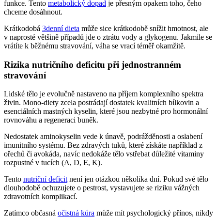
funkce. Tento
metabolický dopad
je přesným opakem toho, čeho
chceme dosáhnout.
Krátkodobá
3denní dieta
může sice krátkodobě snížit hmotnost, ale
v naprosté většině případů jde o ztrátu vody a glykogenu. Jakmile se
vrátíte k běžnému stravování, váha se vrací téměř okamžitě.
Rizika nutričního deficitu při jednostranném
stravování
Lidské tělo je evolučně nastaveno na příjem komplexního spektra
živin. Mono-diety zcela postrádají dostatek kvalitních bílkovin a
esenciálních mastných kyselin, které jsou nezbytné pro hormonální
rovnováhu a regeneraci buněk.
Nedostatek aminokyselin vede k únavě, podrážděnosti a oslabení
imunitního systému. Bez zdravých tuků, které získáte například z
ořechů či avokáda, navíc nedokáže tělo vstřebat důležité vitaminy
rozpustné v tucích (A, D, E, K).
Tento
nutriční deficit
není jen otázkou několika dní. Pokud své tělo
dlouhodobě ochuzujete o pestrost, vystavujete se riziku vážných
zdravotních komplikací.
Zatímco občasná
očistná kúra
může mít psychologický přínos, nikdy