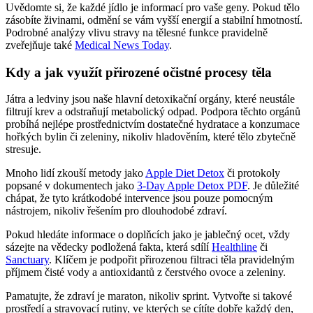
Uvědomte si, že každé jídlo je informací pro vaše geny. Pokud tělo
zásobíte živinami, odmění se vám vyšší energií a stabilní hmotností.
Podrobné analýzy vlivu stravy na tělesné funkce pravidelně
zveřejňuje také
Medical News Today
.
Kdy a jak využít přirozené očistné procesy těla
Játra a ledviny jsou naše hlavní detoxikační orgány, které neustále
filtrují krev a odstraňují metabolický odpad. Podpora těchto orgánů
probíhá nejlépe prostřednictvím dostatečné hydratace a konzumace
hořkých bylin či zeleniny, nikoliv hladověním, které tělo zbytečně
stresuje.
Mnoho lidí zkouší metody jako
Apple Diet Detox
či protokoly
popsané v dokumentech jako
3-Day Apple Detox PDF
. Je důležité
chápat, že tyto krátkodobé intervence jsou pouze pomocným
nástrojem, nikoliv řešením pro dlouhodobé zdraví.
Pokud hledáte informace o doplňcích jako je jablečný ocet, vždy
sázejte na vědecky podložená fakta, která sdílí
Healthline
či
Sanctuary
. Klíčem je podpořit přirozenou filtraci těla pravidelným
příjmem čisté vody a antioxidantů z čerstvého ovoce a zeleniny.
Pamatujte, že zdraví je maraton, nikoliv sprint. Vytvořte si takové
prostředí a stravovací rutiny, ve kterých se cítíte dobře každý den,