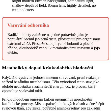
Varování odborníka
Radikální diety založené na jedné potravině, jako je
populární 3denní jablečná dieta, představují pro organismus
extrémní zátěž. Přestože slibují rychlé hubnutí a ploché
břicho, dlouhodobě vedou k metabolickému rozvratu a jojo
efektu.
Metabolický dopad krátkodobého hladovění
Když tělo vystavíte jednostrannému stravování, první reakcí je
snížení bazálního metabolismu. Tělo vyhodnotí tento stav jako
období nedostatku a začne šetřit energií, což je proces, který
zpomaluje spalování tuků.
Při dlouhodobém omezení kalorií organismus upřednostní
katabolické procesy. Místo spalování tukových zásob začne štěpit
svalovou tkáň, aby získal potřebné aminokyseliny pro základní