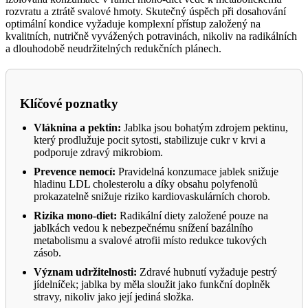
rozvratu a ztrátě svalové hmoty. Skutečný úspěch při dosahování
optimální kondice vyžaduje komplexní přístup založený na
kvalitních, nutričně vyvážených potravinách, nikoliv na radikálních
a dlouhodobě neudržitelných redukčních plánech.
Klíčové poznatky
Vláknina a pektin:
Jablka jsou bohatým zdrojem pektinu,
který prodlužuje pocit sytosti, stabilizuje cukr v krvi a
podporuje zdravý mikrobiom.
Prevence nemocí:
Pravidelná konzumace jablek snižuje
hladinu LDL cholesterolu a díky obsahu polyfenolů
prokazatelně snižuje riziko kardiovaskulárních chorob.
Rizika mono-diet:
Radikální diety založené pouze na
jablkách vedou k nebezpečnému snížení bazálního
metabolismu a svalové atrofii místo redukce tukových
zásob.
Význam udržitelnosti:
Zdravé hubnutí vyžaduje pestrý
jídelníček; jablka by měla sloužit jako funkční doplněk
stravy, nikoliv jako její jediná složka.