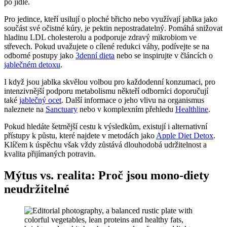
po jídle.
Pro jedince, kteří usilují o ploché břicho nebo využívají jablka jako
součást své očistné kúry, je pektin nepostradatelný. Pomáhá snižovat
hladinu LDL cholesterolu a podporuje zdravý mikrobiom ve
střevech. Pokud uvažujete o cílené redukci váhy, podívejte se na
odborné postupy jako
3denní dieta
nebo se inspirujte v článcích o
jablečném detoxu
.
I když jsou jablka skvělou volbou pro každodenní konzumaci, pro
intenzivnější podporu metabolismu někteří odborníci doporučují
také
jablečný ocet
. Další informace o jeho vlivu na organismus
naleznete na
Sanctuary
nebo v komplexním přehledu
Healthline
.
Pokud hledáte šetrnější cestu k výsledkům, existují i alternativní
přístupy k půstu, které najdete v metodách jako
Apple Diet Detox
.
Klíčem k úspěchu však vždy zůstává dlouhodobá udržitelnost a
kvalita přijímaných potravin.
Mýtus vs. realita: Proč jsou mono-diety
neudržitelné