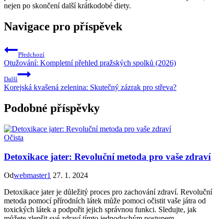
nejen po skončení další krátkodobé diety.
Navigace pro příspěvek
Předchozí
Otužování: Kompletní přehled pražských spolků (2026)
Další
Korejská kvašená zelenina: Skutečný zázrak pro střeva?
Podobné příspěvky
Očista
Detoxikace jater: Revoluční metoda pro vaše zdraví
Od
webmaster1
27. 1. 2024
Detoxikace jater je důležitý proces pro zachování zdraví. Revoluční
metoda pomocí přírodních látek může pomoci očistit vaše játra od
toxických látek a podpořit jejich správnou funkci. Sledujte, jak
můžete zlepšit své zdraví tímto jednoduchým postupem.