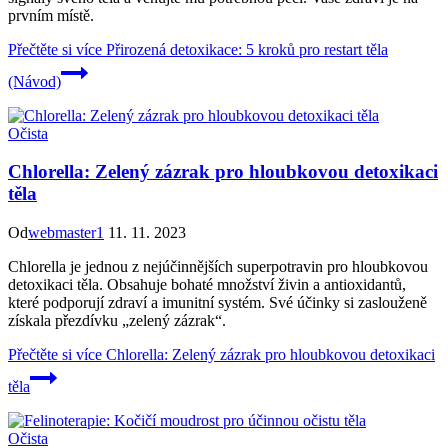
prvním místě.
Přečtěte si více
Přirozená detoxikace: 5 kroků pro restart těla
(Návod)
Očista
Chlorella: Zelený zázrak pro hloubkovou detoxikaci
těla
Od
webmaster1
11. 11. 2023
Chlorella je jednou z nejúčinnějších superpotravin pro hloubkovou
detoxikaci těla. Obsahuje bohaté množství živin a antioxidantů,
které podporují zdraví a imunitní systém. Své účinky si zaslouženě
získala přezdívku „zelený zázrak“.
Přečtěte si více
Chlorella: Zelený zázrak pro hloubkovou detoxikaci
těla
Očista