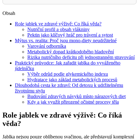
Obsah
Role jablek ve zdravé výživě: Co říká věda?
Nutriční profil a obsah vlákniny
Pektin jako klíčový hráč pro trávení a sytost
Mýtus vs. realita: Proč jsou mono-diety neudržitelné
Varování odborníka
Metabolický dopad krátkodobého hladovění
Rizika nutričního deficitu při jednostranném stravování
Praktický průvodce: Jak zařadit jablka do vyváženého
jídelníčku
Výběr odrůd podle glykemického indexu
Hydratace jako základ metabolických procesů
Dlouhodobá cesta ke zdraví: Od detoxu k udržitelnému
životnímu stylu
Budování zdravých návyků místo nárazových diet
Kdy a jak využít přirozené očistné procesy těla
Role jablek ve zdravé výživě: Co říká
věda?
Jablka nejsou pouze oblíbenou svačinou, ale představují komplexní