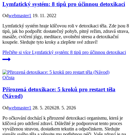
Lymfatický systém: 8 tipů pro účinnou detoxikaci
Od
webmaster1
19. 11. 2022
Lymfatický systém hraje klíčovou roli v detoxikaci těla. Zde jsou 8
tipů, jak ho podpořit: dostatečný pohyb, pitný režim, zdravá strava,
masáže, cvičení jógy, meditace, uvolnění stresu a detoxikační
koupele. Sledujte tyto kroky a zlepšete své zdraví!
Přečtěte si více
Lymfatický systém: 8 tipů pro účinnou detoxikaci
Očista
Přirozená detoxikace: 5 kroků pro restart těla
(Návod)
Od
webmaster1
28. 5. 2026
28. 5. 2026
Po očkování dochází k přirozené detoxikaci organismu, která je
klíčová pro udržení zdraví. Důležité je podporovat tento proces
vyváženou stravou, dostatkem tekutin a odpočinkem. Sledujte
signály svého těla a věnujte mu potřebnou péči. Vaše zdraví je na