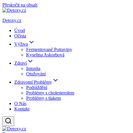
Přeskočit na obsah
Detoxy.cz
Úvod
Očista
Výživa
Fermentované Potraviny
Kyselina Askorbová
Zdraví
Imunita
Otužování
Zdravotní Problémy
Podráždění
Problémy s cholesterolem
Problémy s tlakem
O Nás
Kontakt