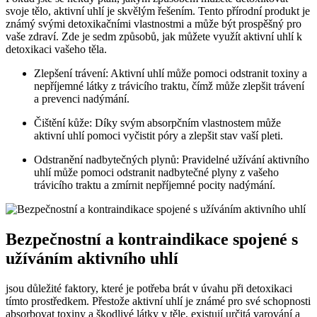
svoje tělo, aktivní uhlí je skvělým řešením. Tento přírodní produkt je
známý svými detoxikačními vlastnostmi a může být prospěšný pro
vaše zdraví. Zde je sedm způsobů, jak můžete využít aktivní uhlí k
detoxikaci vašeho těla.
Zlepšení trávení: Aktivní uhlí může pomoci odstranit toxiny a
nepříjemné látky z trávicího traktu, čímž může zlepšit trávení
a prevenci nadýmání.
Čištění kůže: Díky svým absorpčním vlastnostem může
aktivní uhlí pomoci vyčistit póry a zlepšit stav vaší pleti.
Odstranění nadbytečných plynů: Pravidelné užívání aktivního
uhlí může pomoci odstranit nadbytečné plyny z vašeho
trávicího traktu a zmírnit nepříjemné pocity nadýmání.
Bezpečnostní a kontraindikace spojené s
užíváním aktivního uhlí
jsou důležité faktory, které je potřeba brát v úvahu při detoxikaci
tímto prostředkem. Přestože aktivní uhlí je známé pro své schopnosti
absorbovat toxiny a škodlivé látky v těle, existují určitá varování a