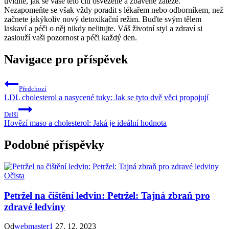
uvidíte, jak se vaše tělo cítí osvěženě a zbavené zátěže.
Nezapomeňte se však vždy poradit s lékařem nebo odborníkem, než
začnete jakýkoliv nový detoxikační režim. Buďte svým tělem
laskaví a péči o něj nikdy nelitujte. Váš životní styl a zdraví si
zaslouží vaši pozornost a péči každý den.
Navigace pro příspěvek
Předchozí
LDL cholesterol a nasycené tuky: Jak se tyto dvě věci propojují
Další
Hovězí maso a cholesterol: Jaká je ideální hodnota
Podobné příspěvky
Očista
Petržel na čištění ledvin: Petržel: Tajná zbraň pro
zdravé ledviny
Od
webmaster1
27. 12. 2023