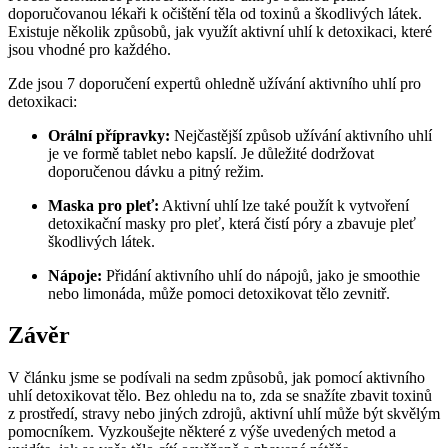
doporučovanou lékaři k očištění těla od toxinů a škodlivých látek.
Existuje několik způsobů, jak využít aktivní uhlí k detoxikaci, které
jsou vhodné pro každého.
Zde jsou 7 doporučení expertů ohledně užívání aktivního uhlí pro
detoxikaci:
Orální přípravky:
Nejčastější způsob užívání aktivního uhlí
je ve formě tablet nebo kapslí. Je důležité dodržovat
doporučenou dávku a pitný režim.
Maska pro pleť:
Aktivní uhlí lze také použít k vytvoření
detoxikační masky pro pleť, která čistí póry a zbavuje pleť
škodlivých látek.
Nápoje:
Přidání aktivního uhlí do nápojů, jako je smoothie
nebo limonáda, může pomoci detoxikovat tělo zevnitř.
Závěr
V článku jsme se podívali na sedm způsobů, jak pomocí aktivního
uhlí detoxikovat tělo. Bez ohledu na to, zda se snažíte zbavit toxinů
z prostředí, stravy nebo jiných zdrojů, aktivní uhlí může být skvělým
pomocníkem. Vyzkoušejte některé z výše uvedených metod a