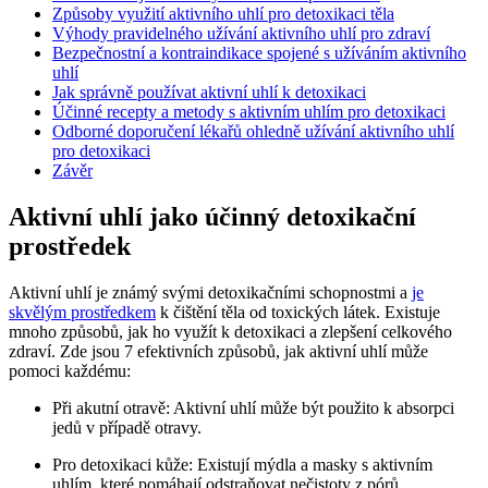
Způsoby využití aktivního uhlí pro detoxikaci těla
Výhody pravidelného užívání aktivního uhlí pro zdraví
Bezpečnostní a kontraindikace spojené s užíváním aktivního
uhlí
Jak správně používat aktivní uhlí k detoxikaci
Účinné recepty a metody s aktivním uhlím pro detoxikaci
Odborné doporučení lékařů ohledně užívání aktivního uhlí
pro detoxikaci
Závěr
Aktivní uhlí jako účinný detoxikační
prostředek
Aktivní uhlí je známý svými detoxikačními schopnostmi a
je
skvělým prostředkem
k čištění těla od toxických látek. Existuje
mnoho způsobů, jak ho využít k detoxikaci a zlepšení celkového
zdraví. Zde jsou 7 efektivních způsobů, jak aktivní uhlí může
pomoci každému:
Při akutní otravě: Aktivní uhlí může být použito k absorpci
jedů v případě otravy.
Pro detoxikaci kůže: Existují mýdla a masky s aktivním
uhlím, které pomáhají odstraňovat nečistoty z pórů.