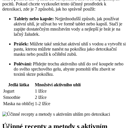
pocitů. Pokud chcete vyzkoušet tento účinný prostředek k
detoxikaci, zde je 7 způsobů, jak ho správně použít:
Tablety nebo kapsle:
Nejjednodušší způsob, jak používat
aktivní uhlí, je užívat ho ve formě tablet nebo kapslí. Stačí je
zapijte dostatečným množstvím vody a nejlepší je brát je na
lačný žaludek.
Prášek:
Můžete také smíchat aktivní uhlí s vodou a vytvořit si
pastu, kterou můžete nanést na pokožku jako detoxikační
masku nebo použít k očištění zubů.
Polévání:
Přidejte trochu aktivního uhlí do své koupele nebo
do svého sprchového gelu, abyste pomohli tělu zbavit se
toxinů skrze pokožku.
Jedlá látka
Množství aktivního uhlí
Jogurt
1 lžíce
Smoothie
2 lžíce
Maska na obličej
1-2 lžíce
Účinné recepty a metody s aktivním