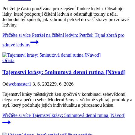
Petržel je často používána pro zlepšení funkce ledvin. Obsahuje
látky, které podporují čištění ledvin a odstraňují toxiny z těla.
Jednoduchý způsob, jak zahrnout petržel do vaší stravy pro zdravé
ledviny.
Přečtěte si více
Petržel na čištění ledvin: Petržel: Tajná zbraň pro
zdravé ledviny
Očista
Tajemství krásy: 5minutová denní rutina [Návod]
Od
webmaster1
3. 6. 2022
29. 6. 2026
Tajemství krásy městských žen spočívá v kombinaci sebevědomí,
elegance a péče o sebe. Moderní ženy si vědomě vybírají produkty a
styl, který podtrhuje jejich individualitu a přirozenou krásu.
Přečtěte si více
Tajemství krásy: 5minutová denní rutina [Návod]