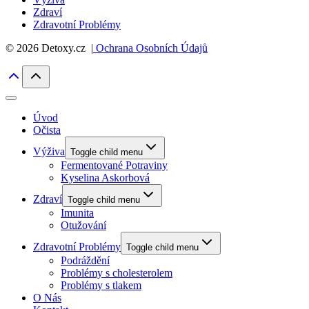
Zdraví
Zdravotní Problémy
© 2026 Detoxy.cz |
Ochrana Osobních Údajů
Úvod
Očista
Výživa
Toggle child menu
Fermentované Potraviny
Kyselina Askorbová
Zdraví
Toggle child menu
Imunita
Otužování
Zdravotní Problémy
Toggle child menu
Podráždění
Problémy s cholesterolem
Problémy s tlakem
O Nás