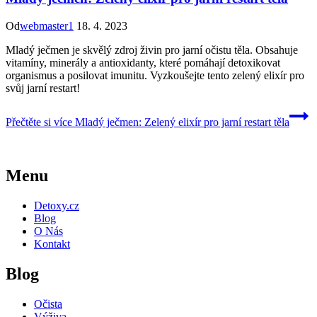
Od
webmaster1
18. 4. 2023
Mladý ječmen je skvělý zdroj živin pro jarní očistu těla. Obsahuje
vitamíny, minerály a antioxidanty, které pomáhají detoxikovat
organismus a posilovat imunitu. Vyzkoušejte tento zelený elixír pro
svůj jarní restart!
Přečtěte si více
Mladý ječmen: Zelený elixír pro jarní restart těla
Menu
Detoxy.cz
Blog
O Nás
Kontakt
Blog
Očista
Výživa