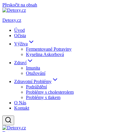
Přeskočit na obsah
Detoxy.cz
Úvod
Očista
Výživa
Fermentované Potraviny
Kyselina Askorbová
Zdraví
Imunita
Otužování
Zdravotní Problémy
Podráždění
Problémy s cholesterolem
Problémy s tlakem
O Nás
Kontakt