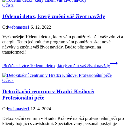
Očista
10denní detox, který změní váš život navždy
Od
webmaster1
6. 12. 2022
Vyzkoušejte 10denní detox, který vám pomůže zlepšit vaše zdraví a
energii. Tento jednoduchý program vám pomůže získat nové
návyky a změnit váš život navždy. Buďte připraveni na
transformaci!
Přečtěte si více
10denní detox, který změní váš život navždy
Očista
Detoxikační centrum v Hradci Králové:
Profesionální péče
Od
webmaster1
12. 4. 2024
Detoxikační centrum v Hradci Králové nabízí profesionální péči pro
klienty bojující s závislostmi. Specializovaný personál poskytuje