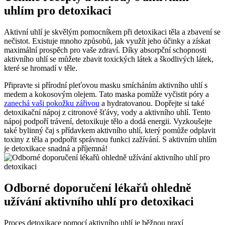
uhlím pro detoxikaci
Aktivní uhlí je skvělým pomocníkem při detoxikaci těla a zbavení se
nečistot. Existuje mnoho způsobů, jak využít jeho účinky a získat
maximální prospěch pro vaše zdraví. Díky absorpční schopnosti
aktivního uhlí se můžete zbavit toxických látek a škodlivých látek,
které se hromadí v těle.
Připravte si přírodní pleťovou masku smícháním aktivního uhlí s
medem a kokosovým olejem. Tato maska pomůže vyčistit póry a
zanechá vaši pokožku zářivou
a hydratovanou. Dopřejte si také
detoxikační nápoj z citronové šťávy, vody a aktivního uhlí. Tento
nápoj podpoří trávení, detoxikuje tělo a dodá energii. Vyzkoušejte
také bylinný čaj s přídavkem aktivního uhlí, který pomůže odplavit
toxiny z těla a podpořit správnou funkci zažívání. S aktivním uhlím
je detoxikace snadná a příjemná!
Odborné doporučení lékařů ohledně
užívání aktivního uhlí pro detoxikaci
Proces detoxikace pomocí aktivního uhlí je běžnou praxí