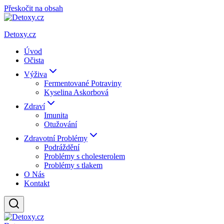
Přeskočit na obsah
Detoxy.cz
Úvod
Očista
Výživa
Fermentované Potraviny
Kyselina Askorbová
Zdraví
Imunita
Otužování
Zdravotní Problémy
Podráždění
Problémy s cholesterolem
Problémy s tlakem
O Nás
Kontakt