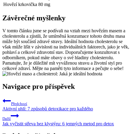
Hovězí krkovička
80 mg
Závěrečné myšlenky
V tomto článku jsme se podívali na vztah mezi hovězím masem a
cholesterolu a zjistili, že umírněná konzumace tohoto druhu masa
může být součástí zdravé stravy. Ideální hodnota cholesterolu se
však může lišit v závislosti na individuálních faktorech, jako je věk,
pohlaví a celkové zdravotní stav. Doporučujeme konzultovat s
odborníkem, pokud máte obavy o své hladiny cholesterolu.
Pamatujte, že je důležité mít vyváženou stravu a životní styl pro
celkové zdraví. Mějte na paměti tyto informace a pečujte o sebe!
Navigace pro příspěvek
Předchozí
Aktivní uhlí: 7 způsobů detoxikace pro každého
Další
Jak vyčistit střeva bez klystýru: 6 jemných metod pro detox