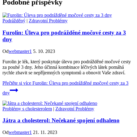
Podobné příspěvky
Podrážděný
|
Zdravotní Problémy
Furolin: Úleva pro podrážděné močové cesty za 3
dny
Od
webmaster1
5. 10. 2023
Furolin je lék, který poskytuje úlevu pro podrážděné močové cesty
za pouhé 3 dny. Jeho účinná kombinace léčivých látek pomáhá
rychle zbavit se nepříjemných symptomů a obnovit Vaše zdraví.
Přečtěte si více
Furolin: Úleva pro podrážděné močové cesty za 3
dny
Problémy s cholesterolem
|
Zdravotní Problémy
Játra a cholesterol: Nečekané spojení odhaleno
Od
webmaster1
21. 11. 2023