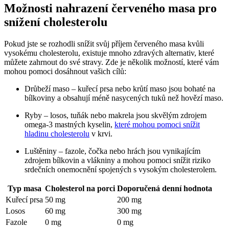
Možnosti nahrazení červeného masa pro
snížení cholesterolu
Pokud jste se rozhodli snížit svůj příjem červeného masa kvůli
vysokému cholesterolu, existuje mnoho zdravých alternativ, které
můžete zahrnout do své stravy. Zde je několik možností, které vám
mohou pomoci dosáhnout vašich cílů:
Drůbeží maso – kuřecí prsa nebo krůtí maso jsou bohaté na
bílkoviny a obsahují méně nasycených tuků než hovězí maso.
Ryby – losos, tuňák nebo makrela jsou skvělým zdrojem
omega-3 mastných kyselin,
které mohou pomoci snížit
hladinu cholesterolu
v krvi.
Luštěniny – fazole, čočka nebo hrách jsou vynikajícím
zdrojem bílkovin a vlákniny a mohou pomoci snížit riziko
srdečních onemocnění spojených s vysokým cholesterolem.
Typ masa
Cholesterol na porci
Doporučená denní hodnota
Kuřecí prsa
50 mg
200 mg
Losos
60 mg
300 mg
Fazole
0 mg
0 mg