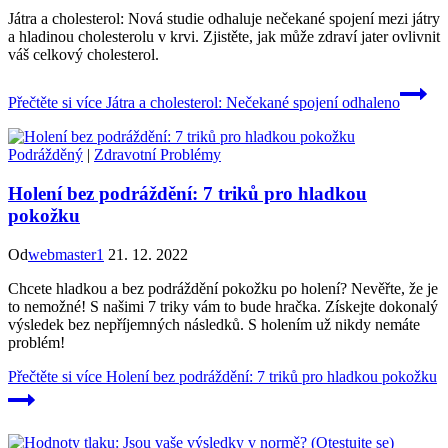
Játra a cholesterol: Nová studie odhaluje nečekané spojení mezi játry
a hladinou cholesterolu v krvi. Zjistěte, jak může zdraví jater ovlivnit
váš celkový cholesterol.
Přečtěte si více
Játra a cholesterol: Nečekané spojení odhaleno
Podrážděný
|
Zdravotní Problémy
Holení bez podráždění: 7 triků pro hladkou
pokožku
Od
webmaster1
21. 12. 2022
Chcete hladkou a bez podráždění pokožku po holení? Nevěřte, že je
to nemožné! S našimi 7 triky vám to bude hračka. Získejte dokonalý
výsledek bez nepříjemných následků. S holením už nikdy nemáte
problém!
Přečtěte si více
Holení bez podráždění: 7 triků pro hladkou pokožku