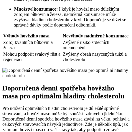
Množství konzumace:
I když je hovězí maso důležitým
zdrojem bílkovin a železa, nadměrná konzumace může
zvyšovat hladinu cholesterolu v krvi. Doporučuje se držet se
správné dávky podle doporučení odborníků.
Výhody hovězího masa
Nevýhody nadměrné konzumace
Zdroj kvalitních bílkovin a
Zvýšené riziko srdečních
železa
onemocnění
Mohou podpořit svalový růst a
Zvýšený obsah nasycených tuků a
regeneraci
cholesterolu
Doporučená denní spotřeba hovězího
masa pro optimální hladiny cholesterolu
Pro udržení optimálních hladin cholesterolu je důležité správné
stravování, a hovězí maso může být součástí zdravého jídelníčku.
Doporučená denní spotřeba hovězího masa závisí na věku, pohlaví a
celkových stravovacích návyků jednotlivce. Zde je několik tipů, jak
zahrnout hovězí maso do vaší stravy tak, aby podpořilo zdravé