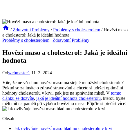
/
Zdravotní Problémy
/
Problémy s cholesterolem
/
Hovězí maso
a cholesterol: Jaká je ideální hodnota
Problémy s cholesterolem
|
Zdravotní Problémy
Hovězí maso a cholesterol: Jaká je ideální
hodnota
Od
webmaster1
11. 2. 2024
Víte, že ne všechno hovězí maso má stejné množství cholesterolu?
Pokud se zajímáte o zdravé stravování a chcete si udržet optimální
hodnoty cholesterolu v krvi, pak jste na správném místě. V
tomto
článku se dozvíte
,
jaká je ideální hodnota cholesterolu
, kterou byste
měli mít na paměti při výběru hovězího masa. Přijďte si přečíst více!
Obsah
Jak ovlivňuje hovězí maso hladinu cholesterolu v krvi