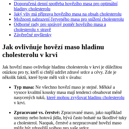
Doporučená denní spotřeba hovězího masa pro optimální
hladiny cholesterolu
Jaký vliv má příprava hovězího masa na obsah cholesterolu
Možnosti nahrazení červeného masa pro snížení cholesterolu
Odborné rady pro správný poměr hovězího masa a
cholesterolu v stravě
Závěrečné myšlenky
Jak ovlivňuje hovězí maso hladinu
cholesterolu v krvi
Jak hovězí maso ovlivňuje hladinu cholesterolu v krvi je důležitou
otázkou pro ty, kteří si chtějí udržet zdravé srdce a cévy. Zde je
několik faktů, které byste měli vzít v úvahu:
Typ masa:
Ne všechno hovězí maso je stejné. Měkké a
vysoce kvalitní kousky masa mají tendenci obsahovat méně
nasycených tuků,
které mohou zvyšovat hladinu cholesterolu
v krvi.
Zpracované vs. čerstvé:
Zpracované maso, jako například
uzeniny nebo hotová jídla, bývá často bohaté na škodlivé tuky
a cholesterol. Naopak, čerstvé a nezpracované hovězí maso
může být zdravější volbou pro vaše srdce.