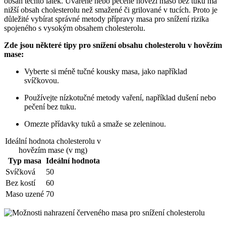
obsah těchto látek. Uvařené nebo pečené hovězí maso bez tuku má
nižší obsah cholesterolu než smažené či grilované v tucích. Proto je
důležité vybírat správné metody přípravy masa pro snížení rizika
spojeného s vysokým obsahem cholesterolu.
Zde jsou některé tipy pro snížení obsahu cholesterolu v hovězím
mase:
Vyberte si méně tučné kousky masa, jako například
svíčkovou.
Používejte nízkotučné metody vaření, například dušení nebo
pečení bez tuku.
Omezte přídavky tuků a smaže se zeleninou.
Ideální hodnota cholesterolu v
hovězím mase (v mg)
Typ masa
Ideální hodnota
Svíčková
50
Bez kostí
60
Maso uzené
70