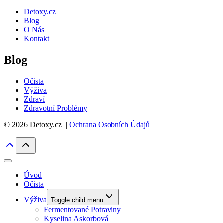
Detoxy.cz
Blog
O Nás
Kontakt
Blog
Očista
Výživa
Zdraví
Zdravotní Problémy
© 2026 Detoxy.cz |
Ochrana Osobních Údajů
Úvod
Očista
Výživa
Toggle child menu
Fermentované Potraviny
Kyselina Askorbová