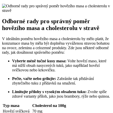
Odborné rady pro správný poměr
hovězího masa a cholesterolu v stravě
V ideálním poměru hovězího masa a cholesterolu by mělo platit, že
konzumace masa by měla být doplněna vyváženou stravou bohatou
na ovoce, zeleninu a celozrnné produkty. Zde jsou některé odborné
rady, jak dosáhnout správného poměru:
Vyberte méně tučné kusy masa:
Volte hovězí maso, které
má nižší obsah nasycených tuků, jako například hovězí
svíčkovou nebo krkovičku.
Pečte, vařte nebo grilujte:
Zabráníte tak přidávání
zbytečného tuku z přídavků na smažení.
Limitujte přílohy s vysokým obsahem tuku:
Zvolte spíše
zdravé varianty příloh, jako jsou brambory, rýže nebo quinoa.
Typ masa
Cholesterol na 100g
Hovězí svíčková
70 mg