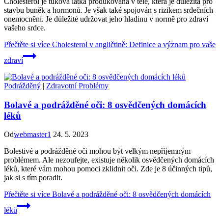
Cholesterol je tuková látka produkována v těle, která je důležitá pro
stavbu buněk a hormonů. Je však také spojován s rizikem srdečních
onemocnění. Je důležité udržovat jeho hladinu v normě pro zdraví
vašeho srdce.
Přečtěte si více
Cholesterol v angličtině: Definice a význam pro vaše
zdraví
Podrážděný
|
Zdravotní Problémy
Bolavé a podrážděné oči: 8 osvědčených domácích
léků
Od
webmaster1
24. 5. 2023
Bolestivé a podrážděné oči mohou být velkým nepříjemným
problémem. Ale nezoufejte, existuje několik osvědčených domácích
léků, které vám mohou pomoci zklidnit oči. Zde je 8 účinných tipů,
jak si s tím poradit.
Přečtěte si více
Bolavé a podrážděné oči: 8 osvědčených domácích
léků