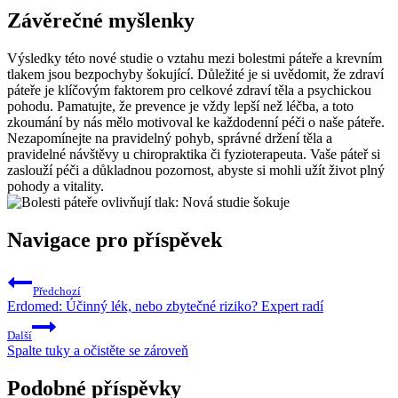
Závěrečné myšlenky
Výsledky této nové studie o vztahu mezi bolestmi páteře a krevním
tlakem jsou bezpochyby šokující. Důležité je si uvědomit, že zdraví
páteře je klíčovým faktorem pro celkové zdraví těla a psychickou
pohodu. Pamatujte, že prevence je vždy lepší než léčba, a toto
zkoumání by nás mělo motivoval ke každodenní péči o naše páteře.
Nezapomínejte na pravidelný pohyb, správné držení těla a
pravidelné návštěvy u chiropraktika či fyzioterapeuta. Vaše páteř si
zaslouží péči a důkladnou pozornost, abyste si mohli užít život plný
pohody a vitality.
Navigace pro příspěvek
Předchozí
Erdomed: Účinný lék, nebo zbytečné riziko? Expert radí
Další
Spalte tuky a očistěte se zároveň
Podobné příspěvky