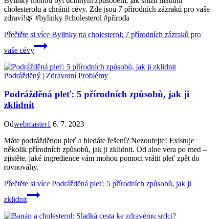
Bylinky mohou být účinným způsobem, jak snížit hladinu
cholesterolu a chránit cévy. Zde jsou 7 přírodních zázraků pro vaše
zdraví!🌿 #bylinky #cholesterol #příroda
Přečtěte si více
Bylinky na cholesterol: 7 přírodních zázraků pro
vaše cévy
Podrážděný
|
Zdravotní Problémy
Podrážděná pleť: 5 přírodních způsobů, jak ji
zklidnit
Od
webmaster1
6. 7. 2023
Máte podrážděnou pleť a hledáte řešení? Nezoufejte! Existuje
několik přírodních způsobů, jak ji zklidnit. Od aloe vera po med –
zjistěte, jaké ingredience vám mohou pomoci vrátit pleť zpět do
rovnováhy.
Přečtěte si více
Podrážděná pleť: 5 přírodních způsobů, jak ji
zklidnit