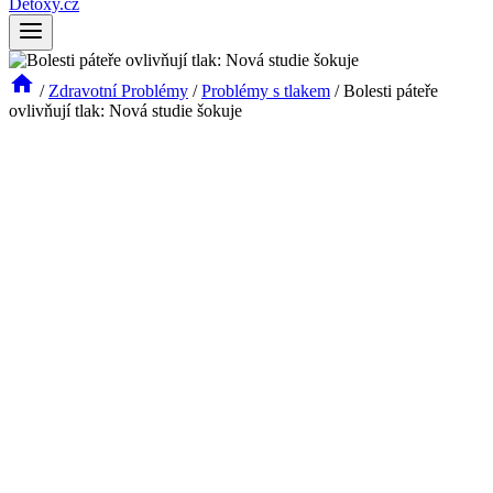
Detoxy.cz
/
Zdravotní Problémy
/
Problémy s tlakem
/
Bolesti páteře
ovlivňují tlak: Nová studie šokuje