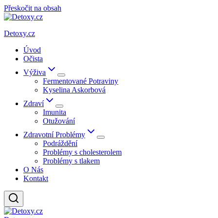
Přeskočit na obsah
Detoxy.cz
Úvod
Očista
Výživa
Fermentované Potraviny
Kyselina Askorbová
Zdraví
Imunita
Otužování
Zdravotní Problémy
Podráždění
Problémy s cholesterolem
Problémy s tlakem
O Nás
Kontakt