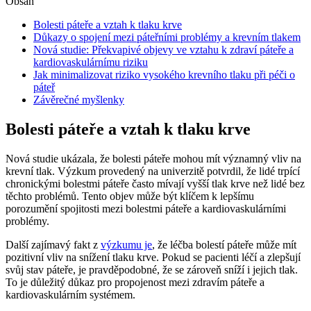
Obsah
Bolesti páteře a vztah k tlaku krve
Důkazy o spojení mezi páteřními problémy a krevním tlakem
Nová studie: Překvapivé objevy ve vztahu k zdraví páteře a
kardiovaskulárnímu riziku
Jak minimalizovat riziko vysokého krevního tlaku při péči o
páteř
Závěrečné myšlenky
Bolesti páteře a vztah k tlaku krve
Nová studie ukázala, že bolesti páteře mohou mít významný vliv na
krevní tlak. Výzkum provedený na univerzitě potvrdil, že lidé trpící
chronickými bolestmi páteře často mívají vyšší tlak krve než lidé bez
těchto problémů. Tento objev může být klíčem k lepšímu
porozumění spojitosti mezi bolestmi páteře a kardiovaskulárními
problémy.
Další zajímavý fakt z
výzkumu je
, že léčba bolestí páteře může mít
pozitivní vliv na snížení tlaku krve. Pokud se pacienti léčí a zlepšují
svůj stav páteře, je pravděpodobné, že se zároveň sníží i jejich tlak.
To je důležitý důkaz pro propojenost mezi zdravím páteře a
kardiovaskulárním systémem.