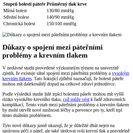
Stupeň bolesti páteře
Průměrný tlak krve
Mírná bolest
130/80 mmHg
Střední bolest
140/90 mmHg
Chronická bolest
150/100 mmHg
Důkazy o spojení mezi páteřními
problémy a krevním tlakem
V nedávné studii provedené výzkumným týmem na univerzitě
zjistili, že existuje silné spojení mezi páteřními problémy a
vysokým
krevním tlakem
. Tato šokující zjištění naznačují, že bolesti páteře
mohou mít dalekosáhlý dopad na celkové zdraví jednotlivce.
Podle výsledků studie lidé trpící bolestmi páteře mohou mít vyšší
riziko vysokého krevního tlaku,
což může vést
k řadě zdravotních
komplikací. Tento vztah mezi páteřními problémy a krevním tlakem
by mohl otevřít nové možnosti léčby a prevence pro ty, kteří trpí
tímto duálním problémem.
Tyto nové důkazy jasně ukazují, že je důležité dbát nejen na
správnou péči o páteř, ale také sledovat svůj krevní tlak a pravidelně