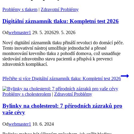
Problémy s tlakem
|
Zdravotní Problémy
Digitální záznamník tlaku: Kompletní test 2026
Od
webmaster1
29. 5. 2026
29. 5. 2026
Nový digitální záznamník tlaku přináší revoluci do domácí péče.
Tento inovativní nástroj umožňuje jednoduché a přesné
monitorování krevního tlaku z pohodlí domova, což usnadňuje
sledování zdravotního stavu pacientů a přispívá k prevenci
zdravotních komplikací.
Přečtěte si více
Digitální záznamník tlaku: Kompletní test 2026
Problémy s cholesterolem
|
Zdravotní Problémy
Bylinky na cholesterol: 7 přírodních zázraků pro
vaše cévy
Od
webmaster1
10. 6. 2024