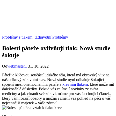
Problémy s tlakem
|
Zdravotní Problémy
Bolesti páteře ovlivňují tlak: Nová studie
šokuje
Od
webmaster1
31. 10. 2022
Páteř je klíčovou součástí lidského těla, která má obrovský vliv na
náš celkový zdravotní stav. Nová studie nyní odhaluje šokující
spojení mezi onemocněními páteře a
krevním tlakem
, které může mít
dalekosáhlé důsledky. Pokud vás zajímají novinky ze světa
medicíny a jak chránit své zdraví, máme pro vás fascinující článek,
který vám rozšíří obzory a možná i změní váš pohled na péči o váš
nejcennější majetek – vaše zdraví.