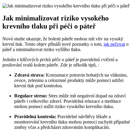
Jak minimalizovat riziko vysokého
krevního tlaku při péči o páteř
Nová studie ukazuje, že bolesti páteře mohou mít vliv na vysoký
krevní tlak. Tento objev přináší nové poznatky o tom,
jak pečovat
o
páteř a minimalizovat riziko vyššího tlaku.
Jedním z klíčových prvků péče o páteř je pravidelná cvičení a
posilování svalů kolem páteře. Zde je několik tipů, :
Zdravá strava:
Konzumace potravin bohatých na vlákninu,
ovoce, zeleninu a celozrnné produkty může pomoci udržet
krevní tlak pod kontrolou.
Regulace stresu:
Stres může mít negativní dopad na zdraví
páteře i celkového zdraví. Pravidelná relaxace a meditace
mohou pomoci snížit riziko vysokého krevního tlaku.
Pravidelná kontrola:
Pravidelné návštěvy lékaře a
monitorování krevního tlaku mohou pomoci zachytit případné
změny včas a předcházet zdravotním komplikacím.