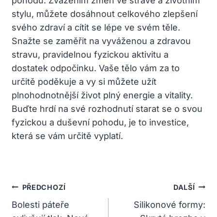
pohodu. Zvážením změn ve stravě a životním
stylu, můžete dosáhnout celkového zlepšení
svého zdraví a cítit se lépe ve svém těle.
Snažte se zaměřit na vyváženou a zdravou
stravu, pravidelnou fyzickou aktivitu a
dostatek odpočinku. Vaše tělo vám za to
určitě poděkuje a vy si můžete užít
plnohodnotnější život plný energie a vitality.
Buďte hrdí na své rozhodnutí starat se o svou
fyzickou a duševní pohodu, je to investice,
která se vám určitě vyplatí.
Navigace
PŘEDCHOZÍ
DALŠÍ
Pro
Bolesti páteře
Silikonové formy: