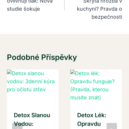
ovlivňují tlak: Nová
Skrytá hrozba v
Příspěvek
studie šokuje
kuchyni? Pravda o
bezpečnosti
Podobné Příspěvky
Detox Slanou
Detox Lék:
Vodou:
Opravdu