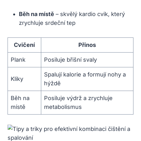
Běh na místě
– skvělý kardio cvik, který
zrychluje srdeční tep
Cvičení
Přínos
Plank
Posiluje břišní svaly
Spalují kalorie a formují nohy a
Kliky
hýždě
Běh na
Posiluje výdrž a zrychluje
místě
metabolismus